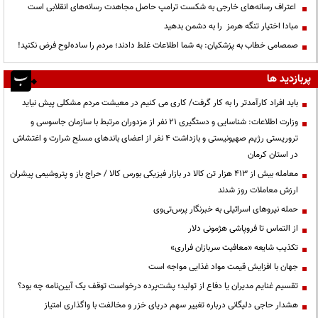
اعتراف رسانه‌های خارجی به شکست ترامپ حاصل مجاهدت رسانه‌های انقلابی است
مبادا اختیار تنگه هرمز را به دشمن بدهید
صمصامی خطاب به پزشکیان: به شما اطلاعات غلط دادند؛ مردم را ساده‌لوح فرض نکنید!
پربازدید ها
باید افراد کارآمدتر را به کار گرفت/ کاری می کنیم در معیشت مردم مشکلی پیش نیاید
وزارت اطلاعات: شناسایی و دستگیری ۲۱ نفر از مزدوران مرتبط با سازمان جاسوسی و
تروریستی رژیم صهیونیستی و بازداشت ۴ نفر از اعضای باندهای مسلح شرارت و اغتشاش
در استان کرمان
معامله بیش از ۴۱۳ هزار تن کالا در بازار فیزیکی بورس کالا / حراج باز و پتروشیمی پیشران
ارزش معاملات روز شدند
حمله نیروهای اسرائیلی به خبرنگار پرس‌تی‌وی
از التماس تا فروپاشی هژمونی دلار
تکذیب شایعه «معافیت سربازان فراری»
جهان با افزایش قیمت مواد غذایی مواجه است
تقسیم غنایم مدیران یا دفاع از تولید؛ پشت‌پرده درخواست توقف یک آیین‌نامه چه بود؟
هشدار حاجی دلیگانی درباره تغییر سهم دریای خزر و مخالفت با واگذاری امتیاز