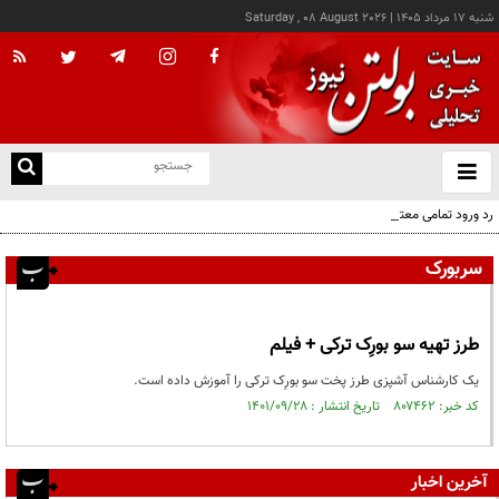
شنبه ۱۷ مرداد ۱۴۰۵
|
Saturday , 08 August 2026
از
و
ته
رد ورود تمامی معتادان به اتاق‌های مدیریت مصرف؛ شرایط خاص پذیرش
ن
نو
سربورک
طرز تهیه سو بورِک ترکی + فیلم
یک کارشناس آشپزی طرز پخت سو بورِک ترکی را آموزش داده است.
کد خبر: ۸۰۷۴۶۲ تاریخ انتشار : ۱۴۰۱/۰۹/۲۸
آخرین اخبار