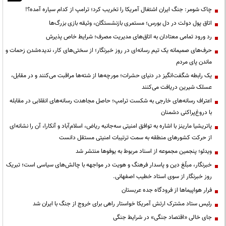
چاک شومر: جنگ ایران اشتغال آمریکا را تخریب کرد؛ ترامپ از کدام سیاره آمده؟!
اتاق پول دولت در دل بورس؛ مستمری بازنشستگان، وثیقه بازی بزرگ‌ها
رد ورود تمامی معتادان به اتاق‌های مدیریت مصرف؛ شرایط خاص پذیرش
حرف‌های صمیمانه یک تیم رسانه‌ای در روز خبرنگار؛ از سختی‌های کار، ندیده‌شدن زحمات و
ماندن پای مردم
یک رابطه شگفت‌انگیز در دنیای حشرات؛ مورچه‌ها از شته‌ها مراقبت می‌کنند و در مقابل،
عسلک شیرین دریافت می‌کنند
اعتراف رسانه‌های خارجی به شکست ترامپ؛ حاصل مجاهدت رسانه‌های انقلابی در مقابله
با دروغ‌پراکنی دشمنان
پاتریشیا مارینز با اشاره به توافق امنیتی سه‌جانبه ریاض، اسلام‌آباد و آنکارا، آن را نشانه‌ای
از حرکت کشورهای منطقه به سمت ترتیبات امنیتی مستقل دانست
ویدئو؛ پنجمین مجموعه از اسناد مربوط به یوفوها منتشر شد
خبرنگار، مبلّغ دین و پاسدار فرهنگ و هویت در مواجهه با چالش‌های سیاسی است؛ تبریک
روز خبرنگار از سوی استاد خطیب اصفهانی.
فرار هواپیماها از فرودگاه جده عربستان
رئیس ستاد مشترک ارتش آمریکا خواستار راهی برای خروج از جنگ با ایران شد
جای خالی «اقتصاد جنگی» در شرایط جنگی