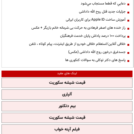
دعايي كه قطعا مستجاب مي‌شود
جزئیات جدید قتل روح الله داداشی
آموزش ساخت Apple ID برای کاربران ایرانی
راز خنده های اصغر فرهادی به حرکت بی شرمانه خانم بازیگر + عکس
پرداخت ۱۰۰ درصد پاداش پایان خدمت فرهنگیان
خلافی آنلاین/استعلام خلافی خودرو از طریق اینترنت، پیام کوتاه ، تلفن
جسدغرق درخون روح الله داداشی (عکس)
پاسخ های دکتر توکلی به سوالات کنکوری ها
لینک های مفید
قیمت شیشه سکوریت
آلپاری
بیم دتکتور
قیمت شیشه سکوریت
فیلم آپنه خواب