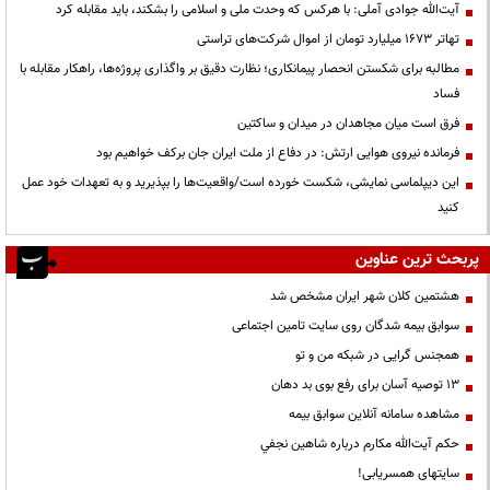
آیت‌الله جوادی آملی: با هرکس که وحدت ملی و اسلامی را بشکند، باید مقابله کرد
تهاتر ۱۶۷۳ میلیارد تومان از اموال شرکت‌های تراستی
مطالبه برای شکستن انحصار پیمانکاری؛ نظارت دقیق بر واگذاری پروژه‌ها، راهکار مقابله با
فساد
فرق است میان مجاهدان در میدان و ساکتین
فرمانده نیروی هوایی ارتش: در دفاع از ملت ایران جان برکف خواهیم بود
این دیپلماسی نمایشی، شکست خورده است/واقعیت‌ها را بپذیرید و به تعهدات خود عمل
کنید
پربحث ترین عناوین
هشتمین کلان شهر ایران مشخص شد
سوابق بیمه شدگان روی سایت تامین اجتماعی
همجنس گرایی در شبکه من و تو
13 توصیه آسان برای رفع بوی بد دهان
مشاهده سامانه آنلاين سوابق بیمه
حكم آيت‌الله مكارم درباره شاهين نجفي
سایتهای همسریابی!