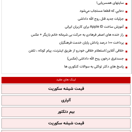
سایتهای همسریابی!
دعايي كه قطعا مستجاب مي‌شود
جزئیات جدید قتل روح الله داداشی
آموزش ساخت Apple ID برای کاربران ایرانی
راز خنده های اصغر فرهادی به حرکت بی شرمانه خانم بازیگر + عکس
پرداخت ۱۰۰ درصد پاداش پایان خدمت فرهنگیان
خلافی آنلاین/استعلام خلافی خودرو از طریق اینترنت، پیام کوتاه ، تلفن
جسدغرق درخون روح الله داداشی (عکس)
پاسخ های دکتر توکلی به سوالات کنکوری ها
لینک های مفید
قیمت شیشه سکوریت
آلپاری
بیم دتکتور
قیمت شیشه سکوریت