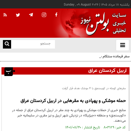
يکشنبه ۱۸ مرداد ۱۴۰۵
|
Sunday , 09 August 2026
از
و
ته
سفر فرمانده سنتکام به اراضی اشغالی
ن
نو
اربیل کردستان عراق
مقرهای کومله در کویسنجق با ۴ موشک هدف قرار گرفت
حمله موشکی و پهپادی به مقرهایی در اربیل کردستان عراق
منابع خبری از حملات موشکی و پهپادی به چند مقر در اربیل کردستان عراق از جمله در
«کویسنجق» و منطقه «جیژنیکا» در نزدیکی شهر اربیل و نیز مقری در سلیمانیه خبر
می‌دهند.
کد خبر: ۸۰۳۱۲۹ تاریخ انتشار : ۱۴۰۱/۰۸/۳۰