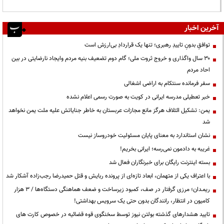
آخرین اخبار
توافقِ بدونِ تاییدِ رهبری؛ تنها یک قراردادِ بی‌ارزش است
۳۰ سال واگذاری و خروج ثروت ملی؛ گام دوم تضعیف بنیه مردم وایجاد نارضایتی در بین
احاد مردم
سفر فرمانده سنتکام به اراضی اشغالی
خبر تعطیلی مدرسه ایرانی در کویت به صورت رسمی اعلام نشده
یمن: تشکیل ائتلاف هرگز مانع مجازات عربستان به خاطر جنایاتش علیه ملت یمن نخواهد
شد
نشان استاندارد به معنای پایان مسئولیت خودروساز نیست
غریبه به دادمون نمی‌رسه؛ ایرانی بخریم!
بسته اینترنت رایگان برای خبرنگاران فعال شد
با اعتراف یکی از متهمان، ابعاد تازه‌ای از پرونده ربایش و قتل حمیدرضا رجب‌زاده آشکار شد
ریمـدان؛ مرزی گرفتار در صف، کمبود زیرساخت و ضعف هماهنگی دستگاه‌ها / ۳ هزار
کامیون در انتظار، رانندگان بدون حتی یک سرویس بهداشتی!
تایید هشدارهای گذشته بولتن نیوز توسط سخنگوی قوه قضائیه در خصوص کارت های