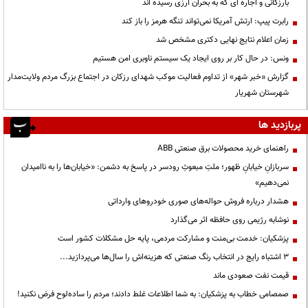
بارزگانی و اجاره ای که به بحران ارزی رسیده اند
رابرت پیپ: ارتش آمریکا نمی‌تواند تنگه هرمز را باز کند
زمان اعلام نتایج نهایی دکتری مشخص شد
ونس: در حال کار بر روی ایجاد یک سیستم ناوبری امن هستیم
گزارش «خبر شهر» از تداوم فعالیت موکب شهدای رزکان در اجتماع بزرگ مردم ولایت‌مدار
شهرستان شهریار
پربازدید ها
راهنمای خرید محصولات برق صنعتی ABB
سربازانِ خیابانِ ظهور؛ ملتِ مبعوثِ رودسر در پاسخ به دشمن: «خیابان‌ها را به ناامیدان
نمی‌دهیم»
هشدار درباره فروش حواله‌های صوری خودروهای وارداتی
نوشابه رژیمی روی حافظه اثر می‌گذارد
پزشکیان: خدمت بی‌منت و مشارکت مردمی، پایه حل مشکلات کشور است
3 اشتباه رایج در انتخاب رنگ صنعتی که هزینه‌اش را سال‌ها می‌پردازید...
قیمت نفت صعودی ماند
صمصامی خطاب به پزشکیان: به شما اطلاعات غلط دادند؛ مردم را ساده‌لوح فرض نکنید!