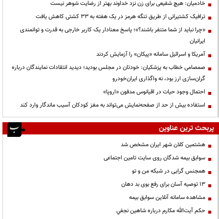
خادمیان: هیچ شفیعی برای زن نزد خداوند بهتر از رضایت شوهر نیست
ترافیک کشتیرانی از طریق تنگه هرمز در یک هفته به ۳۳ کشتی کاهش یافت
«چرا نباید از شما متنفر باشند؟»؛ پاسخ معنادار یک کاربر خارجی به قدرت و توانمندی
ایرانیان
آمریکا و اسرائیل سامانه «پیکان» را آزمایش کردند
صمصامی خطاب به پزشکیان: خودتان در مجلس بودید؛ دیدید انتقادات نمایندگان درباره
گران‌سازی ارز بود، نه واگذاری ایران‌خودرو
احتمال وجود حیات در اقیانوس مدفون «اروپا»
استفاده بیش از حد از صفحه‌نمایش می‌تواند به مغز کودکان آسیب ماندگار وارد کند
پربحث ترین عناوین
هشتمین کلان شهر ایران مشخص شد
سوابق بیمه شدگان روی سایت تامین اجتماعی
همجنس گرایی در شبکه من و تو
13 توصیه آسان برای رفع بوی بد دهان
مشاهده سامانه آنلاين سوابق بیمه
حكم آيت‌الله مكارم درباره شاهين نجفي