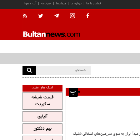
تماس با ما
|
درباره ما
|
پیوندها
|
خبرنامه
|
آب و هوا
لینک های مفید
قیمت شیشه
سکوریت
آلپاری
بیم دتکتور
جنایات رژیم اشغالگر قدس، سخنگوی ارتش اسرائیل با اضطراب اعلام کرد که بیش از ۱۰۰ پهپاد از مبدأ ایران به سوی سرزمین‌های اشغالی شلیک