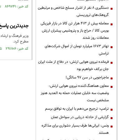
کد خبر: ۸۶۹۷۴۱ تاریخ انتشار : ۱۴۰۴/۰۳/۲۳
دستگیری ۸ نفر از اشرار مسلح شاخص و مرتبطین
گروهک‌های تروریستی
معامله بیش از ۴۱۳ هزار تن کالا در بازار فیزیکی
جدیدترین پاسخ
بورس کالا / حراج باز و پتروشیمی پیشران ارزش
وزیر فرهنگ و ارشاد 
معاملات روز شدند
مطرح کرد.
تهاتر ۱۶۷۳ میلیارد تومان از اموال شرکت‌های
کد خبر: ۲۹۱۷۰۶ تاریخ انتشار : ۱۳۹۴/۰۶/۲۴
تراستی
فرمانده نیروی هوایی ارتش: در دفاع از ملت ایران
جان برکف خواهیم بود
ماجراجویی در سن ۹۷ سالگی!
معاون هماهنگ‌کننده نیروی هوایی ارتش:
وضعیت سه خلبان عملیات حمله به العدید هنوز
مشخص نیست
ترامپ: ترجیح می‌دهم با ایران به توافق برسم
گزارشی از حادثه دریایی در سواحل عمان
ونس: ایرانی‌ها طرف بسیار دشواری برای مذاکره
هستند