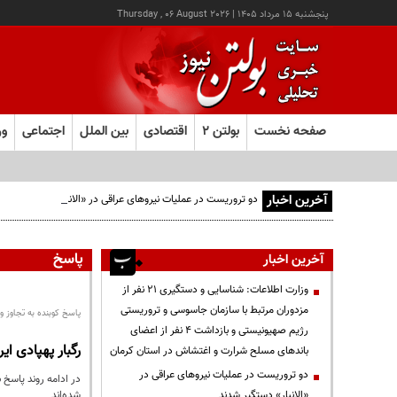
پنجشنبه ۱۵ مرداد ۱۴۰۵
|
Thursday , 06 August 2026
صفحه نخست
بولتن ۲
اقتصادی
بین الملل
اجتماعی
ور
آخرین اخبار
دو تروریست در عملیات نیروهای عراقی در «الانبار» دستگیر شدند
پاسخ‌
آخرین اخبار
وزارت اطلاعات: شناسایی و دستگیری ۲۱ نفر از
مزدوران مرتبط با سازمان جاسوسی و تروریستی
پاسخ کوبنده به تجاوز 
رژیم صهیونیستی و بازداشت ۴ نفر از اعضای
رگبار پهپادی ایران بر آسم
باندهای مسلح شرارت و اغتشاش در استان کرمان
دو تروریست در عملیات نیروهای عراقی در
«الانبار» دستگیر شدند
شده‌اند