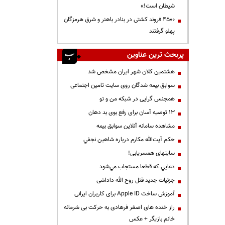
شیطان است!»
۴۵۰۰ فروند کشتی در بنادر باهنر و شرق هرمزگان
پهلو گرفتند
پربحث ترین عناوین
هشتمین کلان شهر ایران مشخص شد
سوابق بیمه شدگان روی سایت تامین اجتماعی
همجنس گرایی در شبکه من و تو
13 توصیه آسان برای رفع بوی بد دهان
مشاهده سامانه آنلاين سوابق بیمه
حكم آيت‌الله مكارم درباره شاهين نجفي
سایتهای همسریابی!
دعايي كه قطعا مستجاب مي‌شود
جزئیات جدید قتل روح الله داداشی
آموزش ساخت Apple ID برای کاربران ایرانی
راز خنده های اصغر فرهادی به حرکت بی شرمانه
خانم بازیگر + عکس