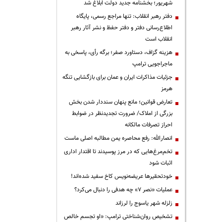
شهریور؛ بخشنامه جدید دولت ابلاغ شد
دفتر رهبر انقلاب: تنها مراجع رسمی، پایگاه
اطلاع‌رسانی دفتر و دفتر حفظ و نشر آثار رهبر
انقلاب است
هزینه گزاف، دستاورد صفر؛ برگه رأی، پاسخی به
ماجراجویی ترامپ
جزئیات مذاکرات ایران و عمان برای بازگشایی تنگه
هرمز
تعارض قوانین؛ مانع پنهان سنددار شدن بخش
بزرگی از املاک/ ضرورت تجدیدنظر در ضوابط
احراز تصرفات مالکانه
انصارالله: رفع محاصره یمن مطالبه اصلی ماست
تخم‌مرغ‌هایی که در مرز پوسیدند تا اقتدار اداری
اثبات شود
خودتحقیرها عریضه‌نویس کاخ سفید شده‌اند!
عملیات «نصر ۷» چه هدفی را دنبال می‌کرد؟
زلزله شهر یاسوج را لرزاند
تشخیص روان‌شناختی ترامپ: «او تجسم خالص