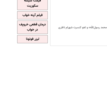
قیمت شیشه
سکوریت
فیلم آپنه خواب
درمان قطعی خروپف
«محمد رسول‌الله» و لغو کنسرت شهرام ناظری
در خواب
لیزر فوتونا