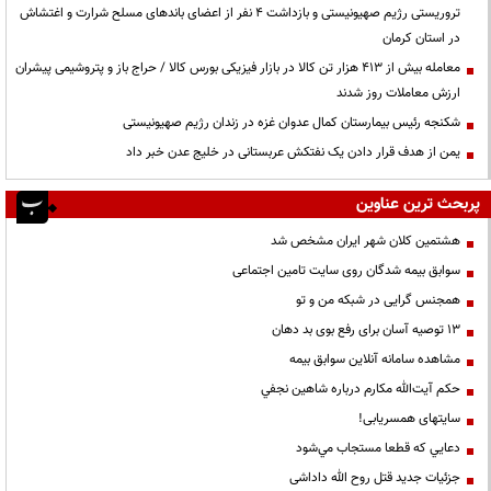
تروریستی رژیم صهیونیستی و بازداشت ۴ نفر از اعضای باندهای مسلح شرارت و اغتشاش
در استان کرمان
معامله بیش از ۴۱۳ هزار تن کالا در بازار فیزیکی بورس کالا / حراج باز و پتروشیمی پیشران
ارزش معاملات روز شدند
شکنجه رئیس بیمارستان کمال عدوان غزه در زندان رژیم صهیونیستی
یمن از هدف قرار دادن یک نفتکش عربستانی در خلیج عدن خبر داد
پربحث ترین عناوین
هشتمین کلان شهر ایران مشخص شد
سوابق بیمه شدگان روی سایت تامین اجتماعی
همجنس گرایی در شبکه من و تو
13 توصیه آسان برای رفع بوی بد دهان
مشاهده سامانه آنلاين سوابق بیمه
حكم آيت‌الله مكارم درباره شاهين نجفي
سایتهای همسریابی!
دعايي كه قطعا مستجاب مي‌شود
جزئیات جدید قتل روح الله داداشی