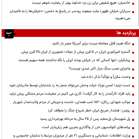
خادمیان: هیچ شفیعی برای زن نزد خداوند بهتر از رضایت شوهر نیست
سربازانِ خیابانِ ظهور؛ ملتِ مبعوثِ رودسر در پاسخ به دشمن: «خیابان‌ها را به ناامیدان
نمی‌دهیم»
پربازدید ها
تنگه هرمز قابل معامله نیست برای آمریکا معبر باز نکنید
گستره امپراتوری ایران در ۵ قرن پیش از میلاد؛ تصویری از ایران ۲۵ قرن پیش
پزشکیان: تنها کسانی که در خیابان بودند ایران را نگه نداشتند همه سهیم هستند
ماجرای نصب سنگ مزار اکبر عبدی چیست؟
وحدت مکرّراً و مؤکّداً تذکر داده شد
دست نزنید؛ لمس نوزاد حیات وحش می‌تواند منجر به رد شدنشان توسط مادرشان شود
باید افراد کارآمدتر را به کار گرفت/ کاری می کنیم در معیشت مردم مشکلی پیش نیاید
موکب شهدای رزکان؛ ۱۵۲ شب همدلی، خدمت و میزبانی از مردم ولایت‌مدار شهریار
رویترز: هشدار صریح ایران خطر شروع جنگ را متوقف کرد
پل شهرستان پل‌سفید پس از ۲۵ سال به مرحله بهره‌برداری رسید
پیامدهای کنوانسیون خزر از واگذاری بحرین هم زیان‌بارتر است
وزارت اطلاعات: شناسایی و دستگیری ۲۱ نفر از مزدوران مرتبط با سازمان جاسوسی و