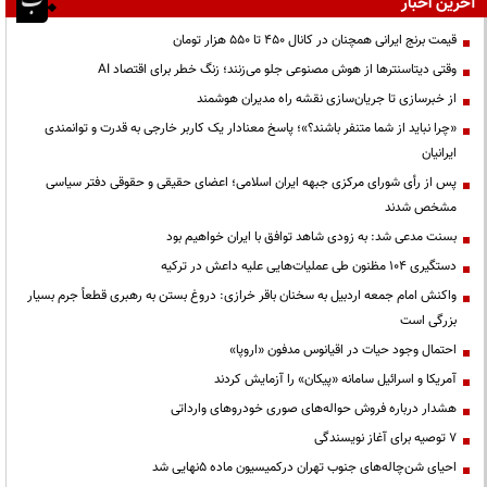
آخرین اخبار
قیمت‌ برنج ایرانی همچنان در کانال ۴۵۰ تا ۵۵۰ هزار تومان
وقتی دیتاسنترها از هوش مصنوعی جلو می‌زنند؛ زنگ خطر برای اقتصاد AI
از خبرسازی تا جریان‌سازی نقشه راه مدیران هوشمند
«چرا نباید از شما متنفر باشند؟»؛ پاسخ معنادار یک کاربر خارجی به قدرت و توانمندی
ایرانیان
پس از رأی شورای مرکزی جبهه ایران اسلامی؛ اعضای حقیقی و حقوقی دفتر سیاسی
مشخص شدند
بسنت مدعی شد: به زودی شاهد توافق با ایران خواهیم بود
دستگیری ۱۰۴ مظنون طی عملیات‌هایی علیه داعش در ترکیه
واکنش امام جمعه اردبیل به سخنان باقر خرازی: دروغ بستن به رهبری قطعاً جرم بسیار
بزرگی است
احتمال وجود حیات در اقیانوس مدفون «اروپا»
آمریکا و اسرائیل سامانه «پیکان» را آزمایش کردند
هشدار درباره فروش حواله‌های صوری خودروهای وارداتی
۷ توصیه برای آغاز نویسندگی
احیای شن‌چاله‌های جنوب تهران درکمیسیون ماده ۵نهایی شد