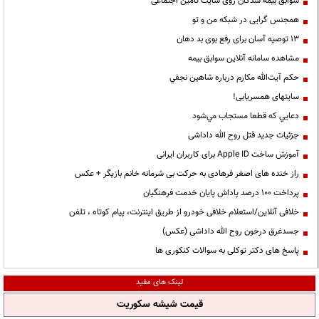
سوابق بیمه شدگان روی سایت تامین اجتماعی
همجنس گرایی در شبکه من و تو
13 توصیه آسان برای رفع بوی بد دهان
مشاهده سامانه آنلاين سوابق بیمه
حكم آيت‌الله مكارم درباره شاهين نجفي
سایتهای همسریابی!
دعايي كه قطعا مستجاب مي‌شود
جزئیات جدید قتل روح الله داداشی
آموزش ساخت Apple ID برای کاربران ایرانی
راز خنده های اصغر فرهادی به حرکت بی شرمانه خانم بازیگر + عکس
پرداخت ۱۰۰ درصد پاداش پایان خدمت فرهنگیان
خلافی آنلاین/استعلام خلافی خودرو از طریق اینترنت، پیام کوتاه ، تلفن
جسدغرق درخون روح الله داداشی (عکس)
پاسخ های دکتر توکلی به سوالات کنکوری ها
لینک های مفید
قیمت شیشه سکوریت