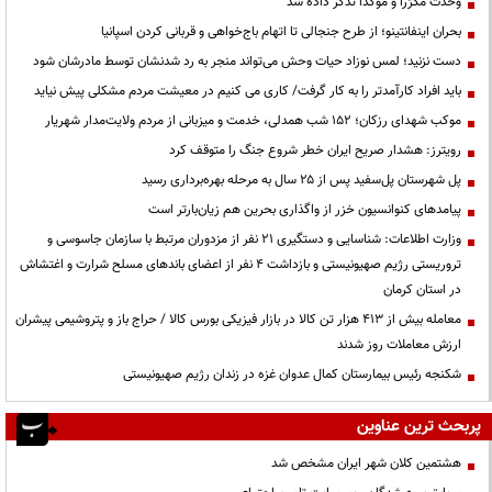
وحدت مکرّراً و مؤکّداً تذکر داده شد
بحران اینفانتینو؛ از طرح جنجالی تا اتهام باج‌خواهی و قربانی کردن اسپانیا
دست نزنید؛ لمس نوزاد حیات وحش می‌تواند منجر به رد شدنشان توسط مادرشان شود
باید افراد کارآمدتر را به کار گرفت/ کاری می کنیم در معیشت مردم مشکلی پیش نیاید
موکب شهدای رزکان؛ ۱۵۲ شب همدلی، خدمت و میزبانی از مردم ولایت‌مدار شهریار
رویترز: هشدار صریح ایران خطر شروع جنگ را متوقف کرد
پل شهرستان پل‌سفید پس از ۲۵ سال به مرحله بهره‌برداری رسید
پیامدهای کنوانسیون خزر از واگذاری بحرین هم زیان‌بارتر است
وزارت اطلاعات: شناسایی و دستگیری ۲۱ نفر از مزدوران مرتبط با سازمان جاسوسی و
تروریستی رژیم صهیونیستی و بازداشت ۴ نفر از اعضای باندهای مسلح شرارت و اغتشاش
در استان کرمان
معامله بیش از ۴۱۳ هزار تن کالا در بازار فیزیکی بورس کالا / حراج باز و پتروشیمی پیشران
ارزش معاملات روز شدند
شکنجه رئیس بیمارستان کمال عدوان غزه در زندان رژیم صهیونیستی
پربحث ترین عناوین
هشتمین کلان شهر ایران مشخص شد