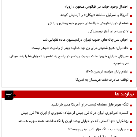
احتمال وجود حیات در اقیانوس مدفون «اروپا»
آمریکا و اسرائیل سامانه «پیکان» را آزمایش کردند
هشدار درباره فروش حواله‌های صوری خودروهای وارداتی
۷ توصیه برای آغاز نویسندگی
احیای شن‌چاله‌های جنوب تهران درکمیسیون ماده ۵نهایی شد
خادمیان: هیچ شفیعی برای زن نزد خداوند بهتر از رضایت شوهر نیست
سربازانِ خیابانِ ظهور؛ ملتِ مبعوثِ رودسر در پاسخ به دشمن: «خیابان‌ها را به ناامیدان
نمی‌دهیم»
اعلام پایان مراسم اربعین ۱۴۰۵
توقف صادرات نفت عربستان به آمریکا
پربازدید ها
تنگه هرمز قابل معامله نیست برای آمریکا معبر باز نکنید
گستره امپراتوری ایران در ۵ قرن پیش از میلاد؛ تصویری از ایران ۲۵ قرن پیش
پزشکیان: تنها کسانی که در خیابان بودند ایران را نگه نداشتند همه سهیم هستند
ماجرای نصب سنگ مزار اکبر عبدی چیست؟