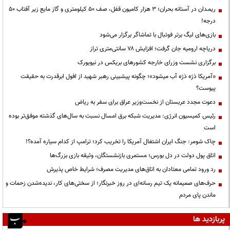
ریمـدان در آستانه بحران؛ ۳ هزار کامیون قفل، صف ۵۰ کیلومتری و گاز مایع زیر آفتاب ۵۰
درجه!
بازی‌های لیگ برتر فوتبال با تماشاگر برگزار می‌شود
دریاچه ارومیه جان گرفت؛ افزایش ۷۸ سانتی‌متری تراز
برگزاری نشست وزرای خارجه کشورهای بریکس در نیویورک
«آمریکا ذرّه ذرّه آب میشود»؛ چگونه پیشبینی رهبر شهید از افول ابرقدرت به حقیقت
پیوست؟
دعوت مجدد عربستان از نخست‌وزیر عراق برای سفر به ریاض
رئیس کمیسیون انرژی: مدیریت شبکه برق امسال نسبت به سال‌های گذشته موفق‌تر بوده
است
چاک شومر: جنگ ایران اشتغال آمریکا را تخریب کرد؛ ترامپ از کدام سیاره آمده؟!
اتاق پول دولت در دل بورس؛ مستمری بازنشستگان، وثیقه بازی بزرگ‌ها
رد ورود تمامی معتادان به اتاق‌های مدیریت مصرف؛ شرایط خاص پذیرش
حرف‌های صمیمانه یک تیم رسانه‌ای در روز خبرنگار؛ از سختی‌های کار، ندیده‌شدن زحمات و
ماندن پای مردم
پربازدید ها