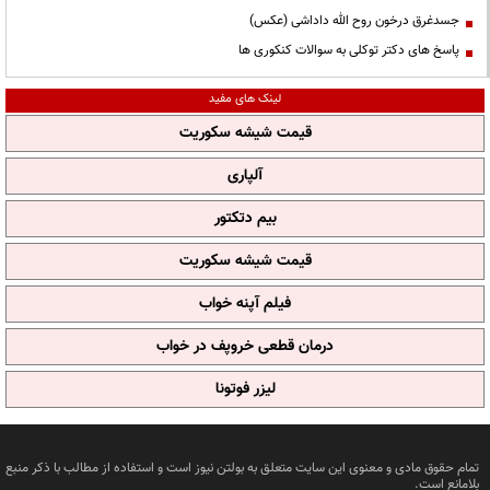
جسدغرق درخون روح الله داداشی (عکس)
پاسخ های دکتر توکلی به سوالات کنکوری ها
لینک های مفید
قیمت شیشه سکوریت
آلپاری
بیم دتکتور
قیمت شیشه سکوریت
فیلم آپنه خواب
درمان قطعی خروپف در خواب
لیزر فوتونا
تمام حقوق مادی و معنوی این سایت متعلق به بولتن نیوز است و استفاده از مطالب با ذکر منبع
بلامانع است.