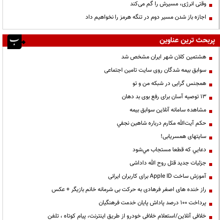
وقتی انرژی، مسیرش را گم می‌کند
اجازه باز شدن مسیر دوم در تنگه هرمز را نخواهیم داد
پربحث ترین عناوین
هشتمین کلان شهر ایران مشخص شد
سوابق بیمه شدگان روی سایت تامین اجتماعی
همجنس گرایی در شبکه من و تو
13 توصیه آسان برای رفع بوی بد دهان
مشاهده سامانه آنلاين سوابق بیمه
حكم آيت‌الله مكارم درباره شاهين نجفي
سایتهای همسریابی!
دعايي كه قطعا مستجاب مي‌شود
جزئیات جدید قتل روح الله داداشی
آموزش ساخت Apple ID برای کاربران ایرانی
راز خنده های اصغر فرهادی به حرکت بی شرمانه خانم بازیگر + عکس
پرداخت ۱۰۰ درصد پاداش پایان خدمت فرهنگیان
خلافی آنلاین/استعلام خلافی خودرو از طریق اینترنت، پیام کوتاه ، تلفن