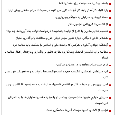
راهنمای خرید محصولات برق صنعتی ABB
باید افراد کارآمدتر را به کار گرفت/ کاری می کنیم در معیشت مردم مشکلی پیش نیاید
حمله نیروهای اسرائیلی به خبرنگار پرس‌تی‌وی
از التماس تا فروپاشی هژمونی دلار
تقسیم غنایم مدیران یا دفاع از تولید؛ پشت‌پرده درخواست توقف یک آیین‌نامه چه بود؟
هشدار حاجی دلیگانی درباره تغییر سهم دریای خزر و مخالفت با واگذاری امتیاز
آیت‌الله جوادی آملی: با هرکس که وحدت ملی و اسلامی را بشکند، باید مقابله کرد
مطالبه برای شکستن انحصار پیمانکاری؛ نظارت دقیق بر واگذاری پروژه‌ها، راهکار مقابله با
فساد
فرق است میان مجاهدان در میدان و ساکتین
این دیپلماسی نمایشی، شکست خورده است/واقعیت‌ها را بپذیرید و به تعهدات خود عمل
کنید
امیر دبیری‌مهر در سوگ دکتر ابوالقاسم قاسم‌زاده؛ از خاطرات صداوسیما تا کلاس درس
سیاست
سربازانِ خیابانِ ظهور؛ ملتِ مبعوثِ رودسر در پاسخ به دشمن: «خیابان‌ها را به ناامیدان
نمی‌دهیم»
ترامپ از افشای کمبود مهمات آمریکا خشمگین است