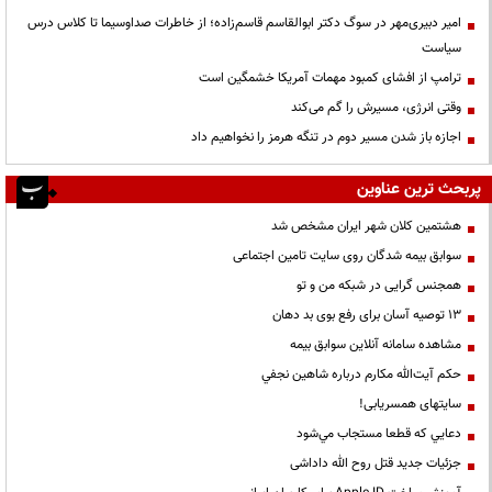
امیر دبیری‌مهر در سوگ دکتر ابوالقاسم قاسم‌زاده؛ از خاطرات صداوسیما تا کلاس درس
سیاست
ترامپ از افشای کمبود مهمات آمریکا خشمگین است
وقتی انرژی، مسیرش را گم می‌کند
اجازه باز شدن مسیر دوم در تنگه هرمز را نخواهیم داد
پربحث ترین عناوین
هشتمین کلان شهر ایران مشخص شد
سوابق بیمه شدگان روی سایت تامین اجتماعی
همجنس گرایی در شبکه من و تو
13 توصیه آسان برای رفع بوی بد دهان
مشاهده سامانه آنلاين سوابق بیمه
حكم آيت‌الله مكارم درباره شاهين نجفي
سایتهای همسریابی!
دعايي كه قطعا مستجاب مي‌شود
جزئیات جدید قتل روح الله داداشی