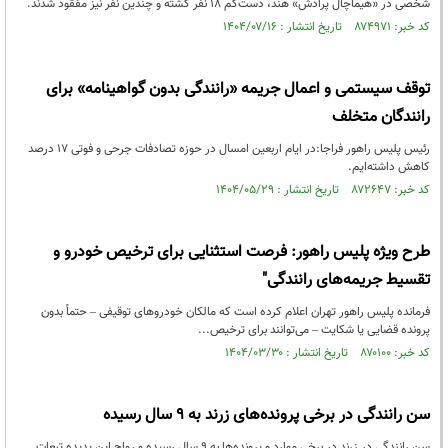
شخصی در «هیماچال پرادش» هند، دست‌کم ۱۸ نفر کشته و چندین نفر نیز مفقود شدند.
کد خبر: ۸۷۴۹۷۱ تاریخ انتشار : ۱۴۰۴/۰۷/۱۶
توقف سیستمی و اعمال جریمه «رانندگی بدون گواهینامه» برای
رانندگان متخلف
رئیس پلیس راهور فراجا:در ایام اربعین امسال در حوزه تصادفات جرحی و فوتی ۱۷ درصد
کاهش داشته‌ایم.
کد خبر: ۸۷۲۶۴۷ تاریخ انتشار : ۱۴۰۴/۰۵/۲۹
طرح ویژه پلیس راهور: فرصت استثنایی برای ترخیص خودرو و
تقسیط جریمه‌های رانندگی"
فرمانده پلیس راهور تهران اعلام کرده است که مالکان خودروهای توقیفی – حتماً بدون
پرونده قضایی یا شکایت – می‌توانند برای ترخیص...
کد خبر: ۸۷۰۱۰۰ تاریخ انتشار : ۱۴۰۴/۰۳/۳۰
سن رانندگی در برخی پرونده‌های زرند به ۹ سال رسیده
سن رانندگی در زرند در برخی موارد و پرونده‌ها به ۹ سال رسیده و رواج این پدیده تبعات