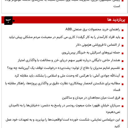
است
پربازدید ها
راهنمای خرید محصولات برق صنعتی ABB
باید افراد کارآمدتر را به کار گرفت/ کاری می کنیم در معیشت مردم مشکلی پیش نیاید
از التماس تا فروپاشی هژمونی دلار
حمله نیروهای اسرائیلی به خبرنگار پرس‌تی‌وی
هشدار حاجی دلیگانی درباره تغییر سهم دریای خزر و مخالفت با واگذاری امتیاز
تقسیم غنایم مدیران یا دفاع از تولید؛ پشت‌پرده درخواست توقف یک آیین‌نامه چه بود؟
آیت‌الله جوادی آملی: با هرکس که وحدت ملی و اسلامی را بشکند، باید مقابله کرد
مطالبه برای شکستن انحصار پیمانکاری؛ نظارت دقیق بر واگذاری پروژه‌ها، راهکار مقابله با
فساد
فرق است میان مجاهدان در میدان و ساکتین
سربازانِ خیابانِ ظهور؛ ملتِ مبعوثِ رودسر در پاسخ به دشمن: «خیابان‌ها را به ناامیدان
نمی‌دهیم»
این دیپلماسی نمایشی، شکست خورده است/واقعیت‌ها را بپذیرید و به تعهدات خود عمل
کنید