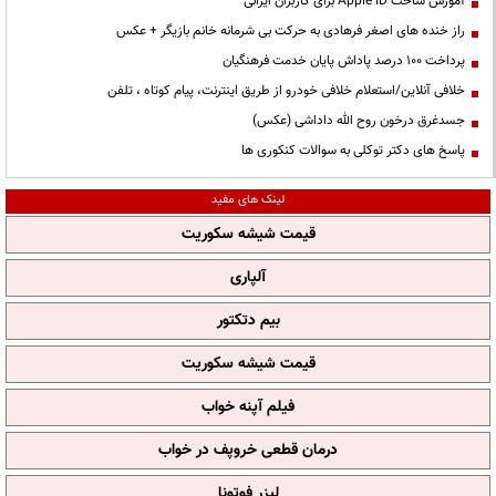
آموزش ساخت Apple ID برای کاربران ایرانی
راز خنده های اصغر فرهادی به حرکت بی شرمانه خانم بازیگر + عکس
پرداخت ۱۰۰ درصد پاداش پایان خدمت فرهنگیان
خلافی آنلاین/استعلام خلافی خودرو از طریق اینترنت، پیام کوتاه ، تلفن
جسدغرق درخون روح الله داداشی (عکس)
پاسخ های دکتر توکلی به سوالات کنکوری ها
لینک های مفید
قیمت شیشه سکوریت
آلپاری
بیم دتکتور
قیمت شیشه سکوریت
فیلم آپنه خواب
درمان قطعی خروپف در خواب
لیزر فوتونا