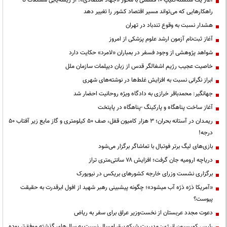
آغاز یک سلسله‌کلیپ ۱۰ قسمتی با محور «جهاد اقتصادی»؛ از ریشه‌یابی مشکلات تا
راهکارهایی که می‌تواند مسیر اقتصاد کشور را تغییر دهد
هشدار نسبت به وقوع تندباد در تهران
آغاز ثبت‌نام آزمون ارشد علوم پزشکی از امروز
شواهد پژوهشی از وجود فسفر در بمباران «لامرد» حکایت دارد
خاصیت عجیب رژیم اشغالگر قدس از زبان دیپلمات سازمان ملل
ابراز نگرانی نسبت به افزایش غلط‌ها در نوشته‌های شهری
جهانگیر: محمدباقر خرازی به دادگاه ویژه روحانیت احضار شد
آغاز ساخت پناهگاه و پارکینگ -پناهگاه در پایتخت
ریمـدان در آستانه بحران؛ ۳ هزار کامیون قفل، صف ۵۰ کیلومتری و گاز مایع زیر آفتاب ۵۰
درجه!
بازی‌های لیگ برتر فوتبال با تماشاگر برگزار می‌شود
دریاچه ارومیه جان گرفت؛ افزایش ۷۸ سانتی‌متری تراز
برگزاری نشست وزرای خارجه کشورهای بریکس در نیویورک
«آمریکا ذرّه ذرّه آب میشود»؛ چگونه پیشبینی رهبر شهید از افول ابرقدرت به حقیقت
پیوست؟
دعوت مجدد عربستان از نخست‌وزیر عراق برای سفر به ریاض
رئیس کمیسیون انرژی: مدیریت شبکه برق امسال نسبت به سال‌های گذشته موفق‌تر بوده