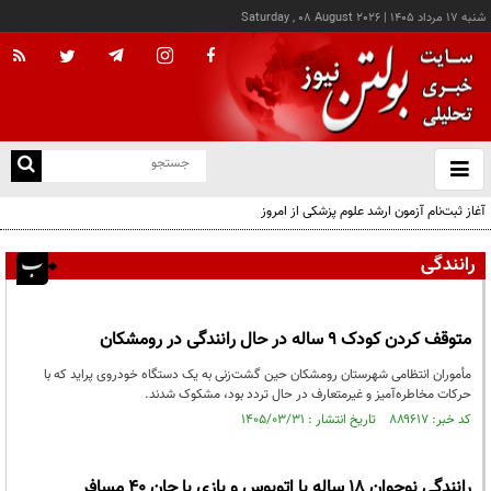
شنبه ۱۷ مرداد ۱۴۰۵
|
Saturday , 08 August 2026
از
و
ته
آغاز ثبت‌نام آزمون ارشد علوم پزشکی از امروز
ن
نو
رانندگی
متوقف کردن کودک ۹ ساله در حال رانندگی در رومشکان
مأموران انتظامی شهرستان رومشکان حین گشت‌زنی به یک دستگاه خودروی پراید که با
حرکات مخاطره‌آمیز و غیرمتعارف در حال تردد بود، مشکوک شدند.
کد خبر: ۸۸۹۶۱۷ تاریخ انتشار : ۱۴۰۵/۰۳/۳۱
رانندگی نوجوان ۱۸ ساله با اتوبوس و بازی با جان ۴۰ مسافر