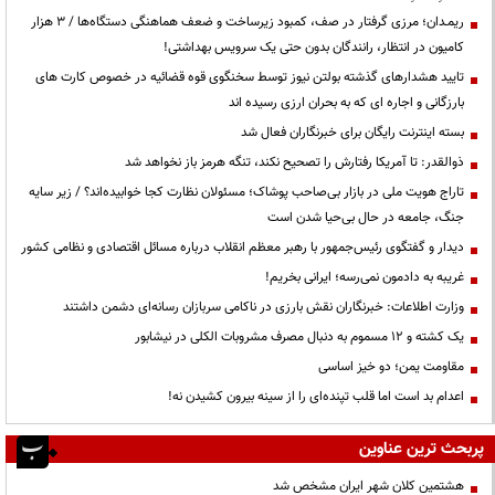
ریمـدان؛ مرزی گرفتار در صف، کمبود زیرساخت و ضعف هماهنگی دستگاه‌ها / ۳ هزار
کامیون در انتظار، رانندگان بدون حتی یک سرویس بهداشتی!
تایید هشدارهای گذشته بولتن نیوز توسط سخنگوی قوه قضائیه در خصوص کارت های
بارزگانی و اجاره ای که به بحران ارزی رسیده اند
بسته اینترنت رایگان برای خبرنگاران فعال شد
ذوالقدر: تا آمریکا رفتارش را تصحیح نکند، تنگه هرمز باز نخواهد شد
تاراج هویت ملی در بازار بی‌صاحب پوشاک؛ مسئولان نظارت کجا خوابیده‌اند؟ / زیر سایه
جنگ، جامعه در حال بی‌حیا شدن است
دیدار و گفتگوی رئیس‌جمهور با رهبر معظم انقلاب درباره مسائل اقتصادی و نظامی کشور
غریبه به دادمون نمی‌رسه؛ ایرانی بخریم!
وزارت اطلاعات: خبرنگاران نقش بارزی در ناکامی سربازان رسانه‌ای دشمن داشتند
یک کشته و ۱۲ مسموم به دنبال مصرف مشروبات الکلی در نیشابور
مقاومت یمن؛ دو خیز اساسی
اعدام بد است اما قلب تپنده‌ای را از سینه بیرون کشیدن نه!
پربحث ترین عناوین
هشتمین کلان شهر ایران مشخص شد