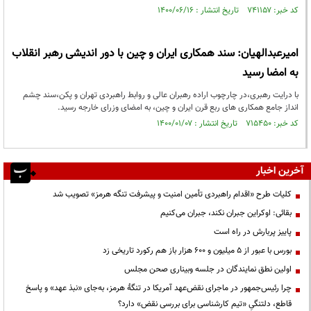
کد خبر: ۷۴۱۱۵۷ تاریخ انتشار : ۱۴۰۰/۰۶/۱۶
امیر‌عبدالهیان: سند همکاری‌ ایران و ‎چین با دور اندیشی رهبر انقلاب
به امضا رسید
با درایت رهبری،در چارچوب اراده رهبران عالی و روابط راهبردی تهران و پکن،سند چشم
انداز جامع همکاری های ربع قرن ‎ایران و ‎چین، به امضای وزرای خارجه رسید.
کد خبر: ۷۱۵۴۵۰ تاریخ انتشار : ۱۴۰۰/۰۱/۰۷
آخرین اخبار
کلیات طرح «اقدام راهبردی تأمین امنیت و پیشرفت تنگه هرمز» تصویب شد
بقائی: اوکراین جبران نکند، جبران می‌کنیم
پاییز پربارش در راه است
بورس با عبور از ۵ میلیون و ۶۰۰ هزار باز هم رکورد تاریخی زد
اولین نطق نمایندگان در جلسه وبیناری صحن مجلس
چرا رئیس‌جمهور در ماجرای نقض‌عهد آمریکا در تنگهٔ هرمز، به‌جای «نبذ عهد» و پاسخ
قاطع، دلتنگیِ «تیم کارشناسی برای بررسی نقض» دارد؟