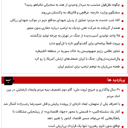
چگونه نقل‌قول منتسب به سردار وحیدی از هند به سخنرانی نتانیاهو رسید؟
سخنگوی وزارت خارجه: عراقچی و قالیباف به پاکستان می‌روند
۱۵۶ شب خدمت به مردم؛ تجلیل از پدران شهدای مدافع حرم در موکب شهدای رزکان
هشدار گرینلند به شرکت نفتی نزدیک به ترامپ درباره حفاری بدون مجوز
95 واحد تولیدی آسیب‌دیده از جنگ در تهران به چرخه تولید بازگشتند
بیروت فعلاً برنامه‌ای برای گفت‌وگوی تازه با تل‌آویو ندارد
تجاوز نظامی رژیم صهیونیستی به خاک سوریه در منطقه القنیطره
وال‌استریت‌ژرونال: جنگ با ایران ضعف‌های ارتش آمریکا را رو کرد
طعنه سی‌ان‌ان به توهم ترامپ برای تسلیم ایران
پربازدید ها
۳۰ سال واگذاری و خروج ثروت ملی؛ گام دوم تضعیف بنیه مردم وایجاد نارضایتی در بین
احاد مردم
با اعتراف یکی از متهمان، ابعاد تازه‌ای از پرونده ربایش و قتل حمیدرضا رجب‌زاده آشکار شد
آغاز یک سلسله‌کلیپ ۱۰ قسمتی با محور «جهاد اقتصادی»؛ از ریشه‌یابی مشکلات تا
راهکارهایی که می‌تواند مسیر اقتصاد کشور را تغییر دهد
توافقِ بدونِ تاییدِ رهبری؛ تنها یک قراردادِ بی‌ارزش است