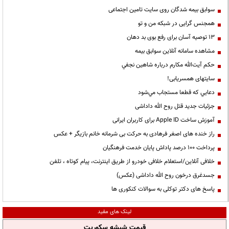
سوابق بیمه شدگان روی سایت تامین اجتماعی
همجنس گرایی در شبکه من و تو
13 توصیه آسان برای رفع بوی بد دهان
مشاهده سامانه آنلاين سوابق بیمه
حكم آيت‌الله مكارم درباره شاهين نجفي
سایتهای همسریابی!
دعايي كه قطعا مستجاب مي‌شود
جزئیات جدید قتل روح الله داداشی
آموزش ساخت Apple ID برای کاربران ایرانی
راز خنده های اصغر فرهادی به حرکت بی شرمانه خانم بازیگر + عکس
پرداخت ۱۰۰ درصد پاداش پایان خدمت فرهنگیان
خلافی آنلاین/استعلام خلافی خودرو از طریق اینترنت، پیام کوتاه ، تلفن
جسدغرق درخون روح الله داداشی (عکس)
پاسخ های دکتر توکلی به سوالات کنکوری ها
لینک های مفید
قیمت شیشه سکوریت