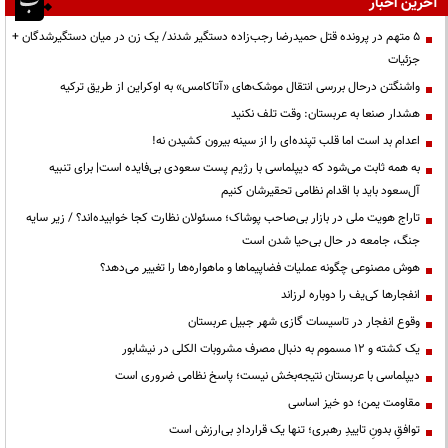
آخرین اخبار
۵ متهم در پرونده قتل حمیدرضا رجب‌زاده دستگیر شدند/ یک زن در میان دستگیرشدگان +
جزئیات
واشنگتن درحال بررسی انتقال موشک‌های «آتاکامس» به اوکراین از طریق ترکیه
هشدار صنعا به عربستان: وقت تلف نکنید
اعدام بد است اما قلب تپنده‌ای را از سینه بیرون کشیدن نه!
به همه ثابت می‌شود که دیپلماسی با رژیم پست سعودی بی‌فایده است| برای تنبیه
آل‌سعود باید با اقدام نظامی تحقیرشان کنیم
تاراج هویت ملی در بازار بی‌صاحب پوشاک؛ مسئولان نظارت کجا خوابیده‌اند؟ / زیر سایه
جنگ، جامعه در حال بی‌حیا شدن است
هوش مصنوعی چگونه عملیات فضاپیماها و ماهواره‌ها را تغییر می‌دهد؟
انفجارها کی‌یف را دوباره لرزاند
وقوع انفجار در تاسیسات گازی شهر جبیل عربستان
یک کشته و ۱۲ مسموم به دنبال مصرف مشروبات الکلی در نیشابور
دیپلماسی با عربستان نتیجه‌بخش نیست؛ پاسخ نظامی ضروری است
مقاومت یمن؛ دو خیز اساسی
توافقِ بدونِ تاییدِ رهبری؛ تنها یک قراردادِ بی‌ارزش است