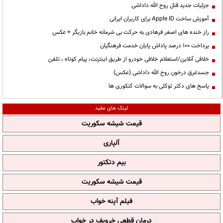
جزئیات جدید قتل روح الله داداشی
آموزش ساخت Apple ID برای کاربران ایرانی
راز خنده های اصغر فرهادی به حرکت بی شرمانه خانم بازیگر + عکس
پرداخت ۱۰۰ درصد پاداش پایان خدمت فرهنگیان
خلافی آنلاین/استعلام خلافی خودرو از طریق اینترنت، پیام کوتاه ، تلفن
جسدغرق درخون روح الله داداشی (عکس)
پاسخ های دکتر توکلی به سوالات کنکوری ها
لینک های مفید
قیمت شیشه سکوریت
آلپاری
بیم دتکتور
قیمت شیشه سکوریت
فیلم آپنه خواب
درمان قطعی خروپف در خواب