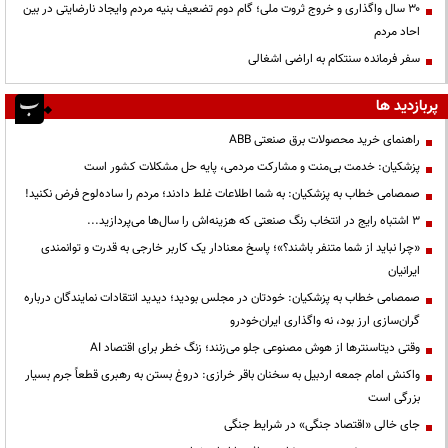
۳۰ سال واگذاری و خروج ثروت ملی؛ گام دوم تضعیف بنیه مردم وایجاد نارضایتی در بین
احاد مردم
سفر فرمانده سنتکام به اراضی اشغالی
پربازدید ها
راهنمای خرید محصولات برق صنعتی ABB
پزشکیان: خدمت بی‌منت و مشارکت مردمی، پایه حل مشکلات کشور است
صمصامی خطاب به پزشکیان: به شما اطلاعات غلط دادند؛ مردم را ساده‌لوح فرض نکنید!
3 اشتباه رایج در انتخاب رنگ صنعتی که هزینه‌اش را سال‌ها می‌پردازید...
«چرا نباید از شما متنفر باشند؟»؛ پاسخ معنادار یک کاربر خارجی به قدرت و توانمندی
ایرانیان
صمصامی خطاب به پزشکیان: خودتان در مجلس بودید؛ دیدید انتقادات نمایندگان درباره
گران‌سازی ارز بود، نه واگذاری ایران‌خودرو
وقتی دیتاسنترها از هوش مصنوعی جلو می‌زنند؛ زنگ خطر برای اقتصاد AI
واکنش امام جمعه اردبیل به سخنان باقر خرازی: دروغ بستن به رهبری قطعاً جرم بسیار
بزرگی است
جای خالی «اقتصاد جنگی» در شرایط جنگی