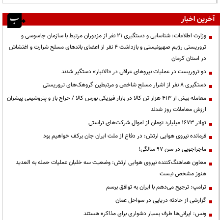
آخرین اخبار
وزارت اطلاعات: شناسایی و دستگیری ۲۱ نفر از مزدوران مرتبط با سازمان جاسوسی و
تروریستی رژیم صهیونیستی و بازداشت ۴ نفر از اعضای باندهای مسلح شرارت و اغتشاش
در استان کرمان
دو تروریست در عملیات نیروهای عراقی در «الانبار» دستگیر شدند
دستگیری ۸ نفر از اشرار مسلح شاخص و مرتبطین گروهک‌های تروریستی
معامله بیش از ۴۱۳ هزار تن کالا در بازار فیزیکی بورس کالا / حراج باز و پتروشیمی پیشران
ارزش معاملات روز شدند
تهاتر ۱۶۷۳ میلیارد تومان از اموال شرکت‌های تراستی
فرمانده نیروی هوایی ارتش: در دفاع از ملت ایران جان برکف خواهیم بود
ماجراجویی در سن ۹۷ سالگی!
معاون هماهنگ‌کننده نیروی هوایی ارتش: وضعیت سه خلبان عملیات حمله به العدید
هنوز مشخص نیست
ترامپ: ترجیح می‌دهم با ایران به توافق برسم
گزارشی از حادثه دریایی در سواحل عمان
ونس: ایرانی‌ها طرف بسیار دشواری برای مذاکره هستند