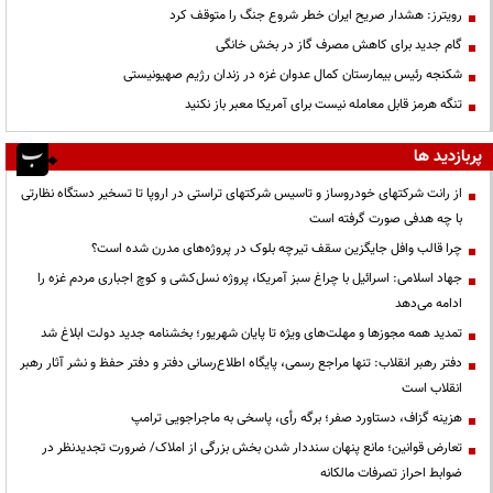
رویترز: هشدار صریح ایران خطر شروع جنگ را متوقف کرد
گام جدید برای کاهش مصرف گاز در بخش خانگی
شکنجه رئیس بیمارستان کمال عدوان غزه در زندان رژیم صهیونیستی
تنگه هرمز قابل معامله نیست برای آمریکا معبر باز نکنید
پربازدید ها
از رانت‌ شرکتهای خودروساز و تاسیس شرکتهای تراستی در اروپا تا تسخیر دستگاه نظارتی
با چه هدفی صورت گرفته است
چرا قالب وافل جایگزین سقف تیرچه بلوک در پروژه‌های مدرن شده است؟
جهاد اسلامی: اسرائیل با چراغ سبز آمریکا، پروژه نسل‌کشی و کوچ اجباری مردم غزه را
ادامه می‌دهد
تمدید همه مجوزها و مهلت‌های ویژه تا پایان شهریور؛ بخشنامه جدید دولت ابلاغ شد
دفتر رهبر انقلاب: تنها مراجع رسمی، پایگاه اطلاع‌رسانی دفتر و دفتر حفظ و نشر آثار رهبر
انقلاب است
هزینه گزاف، دستاورد صفر؛ برگه رأی، پاسخی به ماجراجویی ترامپ
تعارض قوانین؛ مانع پنهان سنددار شدن بخش بزرگی از املاک/ ضرورت تجدیدنظر در
ضوابط احراز تصرفات مالکانه