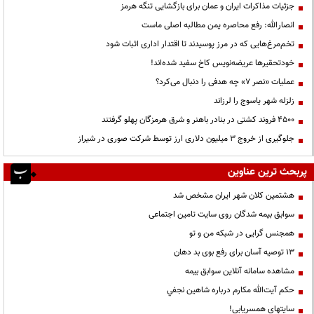
جزئیات مذاکرات ایران و عمان برای بازگشایی تنگه هرمز
انصارالله: رفع محاصره یمن مطالبه اصلی ماست
تخم‌مرغ‌هایی که در مرز پوسیدند تا اقتدار اداری اثبات شود
خودتحقیرها عریضه‌نویس کاخ سفید شده‌اند!
عملیات «نصر ۷» چه هدفی را دنبال می‌کرد؟
زلزله شهر یاسوج را لرزاند
۴۵۰۰ فروند کشتی در بنادر باهنر و شرق هرمزگان پهلو گرفتند
جلوگیری از خروج ۳ میلیون دلاری ارز توسط شرکت صوری در شیراز
پربحث ترین عناوین
هشتمین کلان شهر ایران مشخص شد
سوابق بیمه شدگان روی سایت تامین اجتماعی
همجنس گرایی در شبکه من و تو
13 توصیه آسان برای رفع بوی بد دهان
مشاهده سامانه آنلاين سوابق بیمه
حكم آيت‌الله مكارم درباره شاهين نجفي
سایتهای همسریابی!