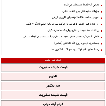
دعايي كه قطعا مستجاب مي‌شود
جزئیات جدید قتل روح الله داداشی
آموزش ساخت Apple ID برای کاربران ایرانی
راز خنده های اصغر فرهادی به حرکت بی شرمانه خانم بازیگر + عکس
پرداخت ۱۰۰ درصد پاداش پایان خدمت فرهنگیان
خلافی آنلاین/استعلام خلافی خودرو از طریق اینترنت، پیام کوتاه ، تلفن
جسدغرق درخون روح الله داداشی (عکس)
پاسخ های دکتر توکلی به سوالات کنکوری ها
لینک های مفید
قیمت شیشه سکوریت
آلپاری
بیم دتکتور
قیمت شیشه سکوریت
فیلم آپنه خواب