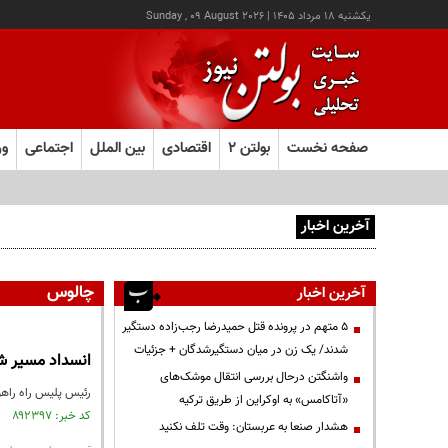
يکشنبه ۱۸ مرداد ۱۴۰۵
|
Sunday , 09 August 2026
صفحه نخست
بولتن ۲
اقتصادی
بین الملل
اجتماعی
ور
آخرین اخبار
هشدار صنعا به عربستان: وقت تلف نکنید
چالوس
آخرین اخبار
۵ متهم در پرونده قتل حمیدرضا رجب‌زاده دستگیر
شدند/ یک زن در میان دستگیرشدگان + جزئیات
انسداد مسیر شم
واشنگتن درحال بررسی انتقال موشک‌های
رئیس پلیس راه راهور
«آتاکامس» به اوکراین از طریق ترکیه
کد خبر: ۸۹۲۳۹۷ تاریخ انتشار : ۱۴۰۵/۰۵/۱۳
هشدار صنعا به عربستان: وقت تلف نکنید