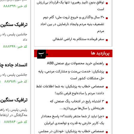
توافقِ بدونِ تاییدِ رهبری؛ تنها یک قراردادِ بی‌ارزش
کد خبر: ۸۸۸۳۹۹ تاریخ انتشار : ۱۴۰۵/۰۳/۱۳
است
۳۰ سال واگذاری و خروج ثروت ملی؛ گام دوم
ترافیک سنگین 
تضعیف بنیه مردم وایجاد نارضایتی در بین احاد
مردم
جانشین پلیس راه را
سفر فرمانده سنتکام به اراضی اشغالی
داد
کد خبر: ۸۸۸۳۴۸ تاریخ انتشار : ۱۴۰۵/۰۳/۱۲
پربازدید ها
راهنمای خرید محصولات برق صنعتی ABB
انسداد جاده چالوس ا
پزشکیان: خدمت بی‌منت و مشارکت مردمی، پایه
جانشین پلیس راه راهور فراجا:از ساعت ۹:۰۰صبح امروز، محور چالوس در م
حل مشکلات کشور است
کد خبر: ۸۸۷۹۸۹ تاریخ انتشار : ۱۴۰۵/۰۳/۰۶
صمصامی خطاب به پزشکیان: به شما اطلاعات غلط
دادند؛ مردم را ساده‌لوح فرض نکنید!
ترافیک سنگین د
3 اشتباه رایج در انتخاب رنگ صنعتی که
هزینه‌اش را سال‌ها می‌پردازید...
رئیس پلیس راه راهو
مه‌گرفتگی در ارتفا
«چرا نباید از شما متنفر باشند؟»؛ پاسخ معنادار
کد خبر: ۸۸۷۶۸۴ تاریخ انتشار : ۱۴۰۵/۰۳/۰۱
یک کاربر خارجی به قدرت و توانمندی ایرانیان
صمصامی خطاب به پزشکیان: خودتان در مجلس