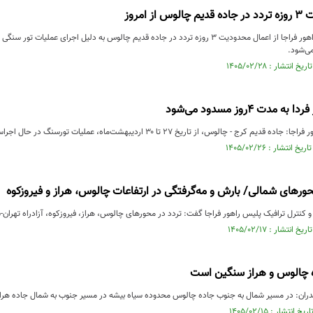
ز امروز
جانشین پلیس راه راهور فراجا از اعمال محدودیت ۳ روزه تردد در جاده قدیم چالوس به دلیل اجرا
می‌شود.
دت ۴روز مسدود می‌شود
 کرج - چالوس، از تاریخ ۲۷ تا ۳۰ اردیبهشت‌ماه، عملیات تورسنگ در حال اجراست...
حورهای شمالی/ بارش و مه‌گرفتگی در ارتفاعات چالوس، هراز و فیروزکوه
 کنترل ترافیک پلیس راهور فراجا گفت: تردد در محورهای چالوس، هراز، فیروزکوه، آزادراه تهران-ش
ه چالوس و هراز سنگین است
دران: در مسیر شمال به جنوب جاده چالوس محدوده سیاه بیشه در مسیر جنوب به شمال جاده هراز