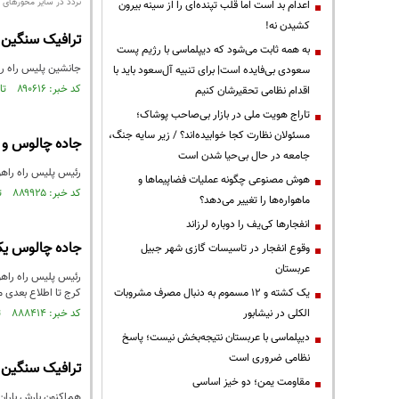
تردد در سایر محورهای 
اعدام بد است اما قلب تپنده‌ای را از سینه بیرون
کشیدن نه!
ترافیک سنگین د
به همه ثابت می‌شود که دیپلماسی با رژیم پست
جانشین پلیس راه را
سعودی بی‌فایده است| برای تنبیه آل‌سعود باید با
کد خبر: ۸۹۰۶۱۶ تاریخ انتشار : ۱۴۰۵/۰۴/۱۷
اقدام نظامی تحقیرشان کنیم
تاراج هویت ملی در بازار بی‌صاحب پوشاک؛
مسئولان نظارت کجا خوابیده‌اند؟ / زیر سایه جنگ،
جاده چالوس و آ
جامعه در حال بی‌حیا شدن است
رئیس پلیس راه راهور ف
هوش مصنوعی چگونه عملیات فضاپیماها و
کد خبر: ۸۸۹۹۲۵ تاریخ انتشار : ۱۴۰۵/۰۴/۰۵
ماهواره‌ها را تغییر می‌دهد؟
انفجارها کی‌یف را دوباره لرزاند
جاده چالوس یک
وقوع انفجار در تاسیسات گازی شهر جبیل
عربستان
یک کشته و ۱۲ مسموم به دنبال مصرف مشروبات
کرج تا اطلاع بعدی 
الکلی در نیشابور
کد خبر: ۸۸۸۴۱۴ تاریخ انتشار : ۱۴۰۵/۰۳/۱۳
دیپلماسی با عربستان نتیجه‌بخش نیست؛ پاسخ
نظامی ضروری است
ترافیک سنگین 
مقاومت یمن؛ دو خیز اساسی
هم‌اکنون بارش باران