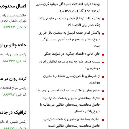
بودید؛ دیدید انتقادات نمایندگان درباره گران‌سازی
اعمال محدودیت ۳ روزه تردد در جاده قدیم چالوس ا
ارز بود، نه واگذاری ایران‌خودرو
وقتی دیتاسنترها از هوش مصنوعی جلو می‌زنند؛
تهران ـ شمال انجام 
زنگ خطر برای اقتصاد AI
کد خبر: ۸۸۷۴۴۲ تاریخ انتشار : ۱۴۰۵/۰۲/۲۸
واکنش امام جمعه اردبیل به سخنان باقر خرازی:
دروغ بستن به رهبری قطعاً جرم بسیار بزرگی
جاده چالوس از فردا به م
است
جای خالی «اقتصاد جنگی» در شرایط جنگی
رئیس پلیس راه راهور فراجا: جاده قدیم
کد خبر: ۸۸۷۳۳۶ تاریخ انتشار : ۱۴۰۵/۰۲/۲۶
بسنت مدعی شد: به زودی شاهد توافق با ایران
خواهیم بود
از خبرسازی تا جریان‌سازی نقشه راه مدیران
تردد روان در م
هوشمند
رئیس مرکز اطلاعات و
صدور بیش از ۹۰ درصد هدایت تحصیلی نهمی ها
کد خبر: ۸۸۶۷۸۳ تاریخ انتشار : ۱۴۰۵/۰۲/۱۷
اعتراف رسانه‌های خارجی به شکست ترامپ؛
حاصل مجاهدت رسانه‌های انقلابی در مقابله با
دروغ‌پراکنی دشمنان
ترافیک در جاد
اعتراف رسانه‌های خارجی به شکست ترامپ
رئیس پلیس راه مازن
حاصل مجاهدت رسانه‌های انقلابی است
کد خبر: ۸۸۶۶۷۶ تاریخ انتشار : ۱۴۰۵/۰۲/۱۵