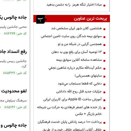
مبادا اختیار تنگه هرمز را به دشمن بدهید
جاده چالوس یک
پربحث ترین عناوین
محبی جانشین پلیس را
هشتمین کلان شهر ایران مشخص شد
کد خبر: ۸۸۶۳۸۹ تاریخ انتشار : ۱۴۰۵/۰۲/۱۱
سوابق بیمه شدگان روی سایت تامین اجتماعی
همجنس گرایی در شبکه من و تو
رفع انسداد جاده چالوس از ساعت ۱۷/
13 توصیه آسان برای رفع بوی بد دهان
مشاهده سامانه آنلاين سوابق بیمه
جانشین رییس پلیس ر
کرد.
حكم آيت‌الله مكارم درباره شاهين نجفي
کد خبر: ۸۸۵۴۳۶ تاریخ انتشار : ۱۴۰۵/۰۱/۲۵
سایتهای همسریابی!
دعايي كه قطعا مستجاب مي‌شود
لغو محدودیت تر
جزئیات جدید قتل روح الله داداشی
آموزش ساخت Apple ID برای کاربران ایرانی
سرهنگ سیاوش محبی جانش
راز خنده های اصغر فرهادی به حرکت بی شرمانه
کد خبر: ۸۸۵۱۴۶ تاریخ انتشار : ۱۴۰۵/۰۱/۲۱
خانم بازیگر + عکس
پرداخت ۱۰۰ درصد پاداش پایان خدمت فرهنگیان
جاده چالوس و آ
خلافی آنلاین/استعلام خلافی خودرو از طریق