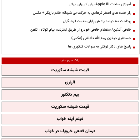
آموزش ساخت Apple ID برای کاربران ایرانی
راز خنده های اصغر فرهادی به حرکت بی شرمانه خانم بازیگر + عکس
پرداخت ۱۰۰ درصد پاداش پایان خدمت فرهنگیان
خلافی آنلاین/استعلام خلافی خودرو از طریق اینترنت، پیام کوتاه ، تلفن
جسدغرق درخون روح الله داداشی (عکس)
پاسخ های دکتر توکلی به سوالات کنکوری ها
لینک های مفید
قیمت شیشه سکوریت
آلپاری
بیم دتکتور
قیمت شیشه سکوریت
فیلم آپنه خواب
درمان قطعی خروپف در خواب