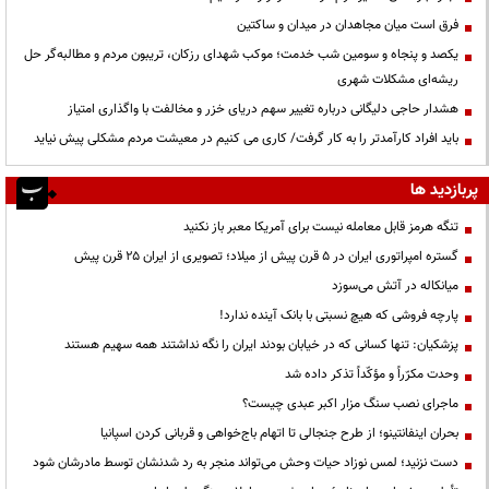
فرق است میان مجاهدان در میدان و ساکتین
یکصد و پنجاه و سومین شب خدمت؛ موکب شهدای رزکان، تریبون مردم و مطالبه‌گر حل
ریشه‌ای مشکلات شهری
هشدار حاجی دلیگانی درباره تغییر سهم دریای خزر و مخالفت با واگذاری امتیاز
باید افراد کارآمدتر را به کار گرفت/ کاری می کنیم در معیشت مردم مشکلی پیش نیاید
پربازدید ها
تنگه هرمز قابل معامله نیست برای آمریکا معبر باز نکنید
گستره امپراتوری ایران در ۵ قرن پیش از میلاد؛ تصویری از ایران ۲۵ قرن پیش
میانکاله در آتش می‌سوزد
پارچه فروشی که هیچ نسبتی با بانک آینده ندارد!
پزشکیان: تنها کسانی که در خیابان بودند ایران را نگه نداشتند همه سهیم هستند
وحدت مکرّراً و مؤکّداً تذکر داده شد
ماجرای نصب سنگ مزار اکبر عبدی چیست؟
بحران اینفانتینو؛ از طرح جنجالی تا اتهام باج‌خواهی و قربانی کردن اسپانیا
دست نزنید؛ لمس نوزاد حیات وحش می‌تواند منجر به رد شدنشان توسط مادرشان شود