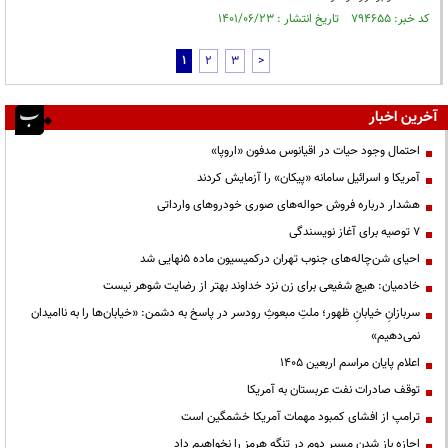
کد خبر: ۷۹۴۶۵۵ تاریخ انتشار : ۱۴۰۱/۰۶/۲۳
1
2
3
>
آخرین اخبار
احتمال وجود حیات در اقیانوس مدفون «اروپا»
آمریکا و اسرائیل سامانه «پیکان» را آزمایش کردند
هشدار درباره فروش حواله‌های صوری خودروهای وارداتی
۷ توصیه برای آغاز نویسندگی
احیای شن‌چاله‌های جنوب تهران درکمیسیون ماده ۵نهایی شد
خادمیان: هیچ شفیعی برای زن نزد خداوند بهتر از رضایت شوهر نیست
سربازانِ خیابانِ ظهور؛ ملتِ مبعوثِ رودسر در پاسخ به دشمن: «خیابان‌ها را به ناامیدان
نمی‌دهیم»
اعلام پایان مراسم اربعین ۱۴۰۵
توقف صادرات نفت عربستان به آمریکا
ترامپ از افشای کمبود مهمات آمریکا خشمگین است
اجازه باز شدن مسیر دوم در تنگه هرمز را نخواهیم داد