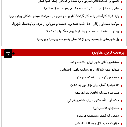
تأملی بر خسارت‌های نامرئی وارد شده بر عاملان جنگ علیه ایران
چاقی به دلیل بی‌ارادگی نیست؛ مغز می‌خواهد چاق بمانیم!
باید افراد کارآمدتر را به کار گرفت/ کاری می کنیم در معیشت مردم مشکلی پیش نیاید
موکب شهدای رزکان؛ ۱۵۲ شب همدلی، خدمت و میزبانی از مردم ولایت‌مدار شهریار
رویترز: هشدار صریح ایران خطر شروع جنگ را متوقف کرد
پل شهرستان پل‌سفید پس از ۲۵ سال به مرحله بهره‌برداری رسید
پربحث ترین عناوین
هشتمین کلان شهر ایران مشخص شد
سوابق بیمه شدگان روی سایت تامین اجتماعی
همجنس گرایی در شبکه من و تو
13 توصیه آسان برای رفع بوی بد دهان
مشاهده سامانه آنلاين سوابق بیمه
حكم آيت‌الله مكارم درباره شاهين نجفي
سایتهای همسریابی!
دعايي كه قطعا مستجاب مي‌شود
جزئیات جدید قتل روح الله داداشی