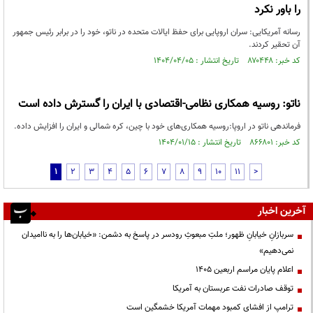
را باور نکرد
رسانه آمریکایی: سران اروپایی برای حفظ ایالات متحده در ناتو، خود را در برابر رئیس جمهور
آن تحقیر کردند.
کد خبر: ۸۷۰۴۴۸ تاریخ انتشار : ۱۴۰۴/۰۴/۰۵
ناتو: روسیه همکاری نظامی-اقتصادی با ایران را گسترش داده است
فرماندهی ناتو در اروپا:روسیه همکاری‌های خود با چین، کره شمالی و ایران را افزایش داده.
کد خبر: ۸۶۶۸۰۱ تاریخ انتشار : ۱۴۰۴/۰۱/۱۵
1
2
3
4
5
6
7
8
9
10
11
>
آخرین اخبار
سربازانِ خیابانِ ظهور؛ ملتِ مبعوثِ رودسر در پاسخ به دشمن: «خیابان‌ها را به ناامیدان
نمی‌دهیم»
اعلام پایان مراسم اربعین ۱۴۰۵
توقف صادرات نفت عربستان به آمریکا
ترامپ از افشای کمبود مهمات آمریکا خشمگین است