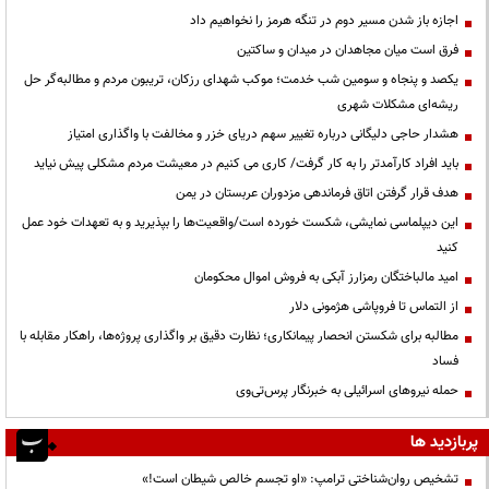
اجازه باز شدن مسیر دوم در تنگه هرمز را نخواهیم داد
فرق است میان مجاهدان در میدان و ساکتین
یکصد و پنجاه و سومین شب خدمت؛ موکب شهدای رزکان، تریبون مردم و مطالبه‌گر حل
ریشه‌ای مشکلات شهری
هشدار حاجی دلیگانی درباره تغییر سهم دریای خزر و مخالفت با واگذاری امتیاز
باید افراد کارآمدتر را به کار گرفت/ کاری می کنیم در معیشت مردم مشکلی پیش نیاید
هدف قرار گرفتن اتاق‌ فرماندهی مزدوران عربستان در یمن
این دیپلماسی نمایشی، شکست خورده است/واقعیت‌ها را بپذیرید و به تعهدات خود عمل
کنید
امید مالباختگان رمزارز آبکی به فروش اموال محکومان
از التماس تا فروپاشی هژمونی دلار
مطالبه برای شکستن انحصار پیمانکاری؛ نظارت دقیق بر واگذاری پروژه‌ها، راهکار مقابله با
فساد
حمله نیروهای اسرائیلی به خبرنگار پرس‌تی‌وی
پربازدید ها
تشخیص روان‌شناختی ترامپ: «او تجسم خالص شیطان است!»