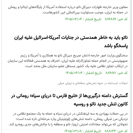
معاون وزیر خارجه:ظهارات دبیرکل ناتو درباره استفاده آمریکا از پایگاه‌های ایتالیا و رومانی
در حمله به ایران، موجب مسئولیت بین‌المللی این کشورهاست.
کد خبر: ۸۸۹۸۸۹ تاریخ انتشار : ۱۴۰۵/۰۴/۰۴
ناتو باید به خاطر همدستی در جنایات آمریکا-اسرائیل علیه ایران
پاسخگو باشد
سخنگوی وزارت امور خارجه:اذعان صریح دبیرکل ناتو به همکاری با آمریکا و رژیم
صهیونیستی در انجام حمله تجاوزکارانه علیه ایران، اعتراف به همدستی فعالانه این سازمان
در ارتکاب تجاوز نظامی علیه یک کشور مستقل عضو سازمان ملل متحد است.
کد خبر: ۸۸۹۸۷۱ تاریخ انتشار : ۱۴۰۵/۰۴/۰۴
تحولات کم‌سابقه در جبهه تنش‌های منطقه‌ای و اروپای شرقی
گسترش دامنه درگیری‌ها از خلیج فارس تا دریای سیاه؛ رومانی در
کانون تنش جدید ناتو و روسیه
در پی حملات پهپادی به سه ابرنفتکش در دریای سیاه و حمله به یک مجتمع نظامی در
نزدیکی مرز شرقی رومانی، دامنه تنش‌های ژئوپلیتیکی وارد مرحله‌ای تازه شده است؛
تحولاتی که می‌تواند معادلات امنیتی اروپا، ناتو و منطقه را با چالش‌های جدی روبه‌رو کند.
کد خبر: ۸۸۸۱۴۴ تاریخ انتشار : ۱۴۰۵/۰۳/۰۸