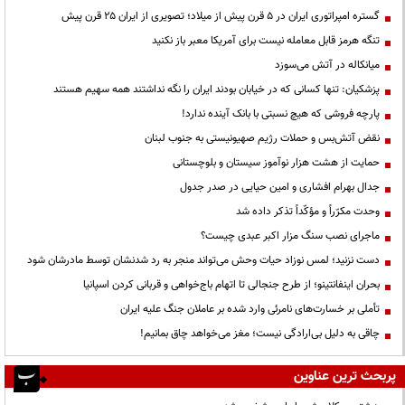
گستره امپراتوری ایران در ۵ قرن پیش از میلاد؛ تصویری از ایران ۲۵ قرن پیش
تنگه هرمز قابل معامله نیست برای آمریکا معبر باز نکنید
میانکاله در آتش می‌سوزد
پزشکیان: تنها کسانی که در خیابان بودند ایران را نگه نداشتند همه سهیم هستند
پارچه فروشی که هیچ نسبتی با بانک آینده ندارد!
نقض آتش‌بس و حملات رژیم صهیونیستی به جنوب لبنان
حمایت از هشت هزار نوآموز سیستان و بلوچستانی
جدال بهرام افشاری و امین حیایی در صدر جدول
وحدت مکرّراً و مؤکّداً تذکر داده شد
ماجرای نصب سنگ مزار اکبر عبدی چیست؟
دست نزنید؛ لمس نوزاد حیات وحش می‌تواند منجر به رد شدنشان توسط مادرشان شود
بحران اینفانتینو؛ از طرح جنجالی تا اتهام باج‌خواهی و قربانی کردن اسپانیا
تأملی بر خسارت‌های نامرئی وارد شده بر عاملان جنگ علیه ایران
چاقی به دلیل بی‌ارادگی نیست؛ مغز می‌خواهد چاق بمانیم!
پربحث ترین عناوین