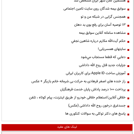
هشتمین کلان شهر ایران مشخص شد
سوابق بیمه شدگان روی سایت تامین اجتماعی
همجنس گرایی در شبکه من و تو
13 توصیه آسان برای رفع بوی بد دهان
مشاهده سامانه آنلاين سوابق بیمه
حكم آيت‌الله مكارم درباره شاهين نجفي
سایتهای همسریابی!
دعايي كه قطعا مستجاب مي‌شود
جزئیات جدید قتل روح الله داداشی
آموزش ساخت Apple ID برای کاربران ایرانی
راز خنده های اصغر فرهادی به حرکت بی شرمانه خانم بازیگر + عکس
پرداخت ۱۰۰ درصد پاداش پایان خدمت فرهنگیان
خلافی آنلاین/استعلام خلافی خودرو از طریق اینترنت، پیام کوتاه ، تلفن
جسدغرق درخون روح الله داداشی (عکس)
پاسخ های دکتر توکلی به سوالات کنکوری ها
لینک های مفید