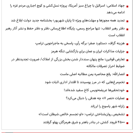
جهاد اسلامی: اسرائیل با چراغ سبز آمریکا، پروژه نسل‌کشی و کوچ اجباری مردم غزه را
ادامه می‌دهد
تمدید همه مجوزها و مهلت‌های ویژه تا پایان شهریور؛ بخشنامه جدید دولت ابلاغ شد
دفتر رهبر انقلاب: تنها مراجع رسمی، پایگاه اطلاع‌رسانی دفتر و دفتر حفظ و نشر آثار رهبر
انقلاب است
هزینه گزاف، دستاورد صفر؛ برگه رأی، پاسخی به ماجراجویی ترامپ
جزئیات مذاکرات ایران و عمان برای بازگشایی تنگه هرمز
تعارض قوانین؛ مانع پنهان سنددار شدن بخش بزرگی از املاک/ ضرورت تجدیدنظر در
ضوابط احراز تصرفات مالکانه
انصارالله: رفع محاصره یمن مطالبه اصلی ماست
تخم‌مرغ‌هایی که در مرز پوسیدند تا اقتدار اداری اثبات شود
خودتحقیرها عریضه‌نویس کاخ سفید شده‌اند!
عملیات «نصر ۷» چه هدفی را دنبال می‌کرد؟
زلزله شهر یاسوج را لرزاند
تشخیص روان‌شناختی ترامپ: «او تجسم خالص شیطان است!»
۴۵۰۰ فروند کشتی در بنادر باهنر و شرق هرمزگان پهلو گرفتند