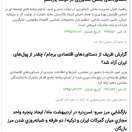
راهبرد اصلی مدیریت بخش کشاورزی در دولت تدبیر و امید، تداوم برنامه های توسعه ای بر
اساس افزایش بهره وری با هدف اجرای اسناد بالادستی مانند حمایت از تولید، کار و سرمایه
ایرانی، تامین امنیت غذایی، تنظیم بازار محصولات اساسی، اقتصاد مقاومتی، جایگزینی
واردات و رشد صادرات غیرنفتی است.
کد خبر: ۳۸۷۰۵۲ تاریخ انتشار : ۱۳۹۵/۰۶/۰۲
به نمایندگان مجلس ارائه شد
گزارش ظریف از دستاوردهای اقتصادی برجام/ چقدر از پول‌های
ایران آزاد شد؟
وزیر امور خارجه با حضور در مجلس، آمارها و اطلاعات جدیدی از دستاوردهای اقتصادی
توافق هسته‌ای در پنج ماه‌ سپری شده از اجرای برنامه جامع اقدام مشترک به نمایندگان
مجلس دهم ارائه کرد.
کد خبر: ۳۶۱۷۶۹ تاریخ انتشار : ۱۳۹۵/۰۳/۲۳
دستاوردهاي سفر رئيس‌جمهوري به تركيه در حوزه امور گمركي:
بازگشايي مرز سرو- اسن‌دره در ارديبهشت ماه/ ايجاد پنجره واحد
مجازي ميان گمركات ايران و تركيه/ دو طرفه و شبانه‌روزي شدن مرز
بازرگان