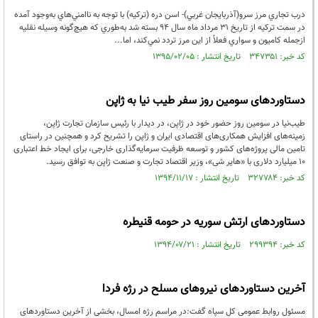
درب تجاري مرز سرو(آذربايجان غربي)- اسن دره (تركيه) با توجه به ناامني‌هاي به‌وجود آمده
در سمت تركيه از تاريخ 31 مرداد ماه سال 94 بسته شد به‌طوري كه هيچ‌گونه وسيله نقليه
ازجمله كاميون و سواري فعلاً از اين مرز تردد نمي‌كند، اما...
کد خبر: ۳۴۷۳۵۱ تاریخ انتشار : ۱۳۹۵/۰۲/۰۵
دستاوردهای سومین روز سفر طیب نیا به ژاپن
طیب‌نیا در سومین روز حضور خود در ژاپن، در دیدار با رئیس سازمان تجارت ژاپن،
زمینه‌های افزایش همکاری‌های اقتصادی ایران و ژاپن را تشریح کرد و همچنین در راستای
تامین مالی پروژه‌های کشور و توسعه ظرفیت سرمایه‌گذاری خارجی، برای ایجاد خط اعتباری
10 میلیارد دلاری با «هایر شی»، وزیر اقتصاد تجارت و صنعت ژاپن به توافق رسید.
کد خبر: ۳۲۷۷۸۴ تاریخ انتشار : ۱۳۹۴/۱۱/۱۷
دستاوردهای ارتش سوریه در حومه قنیطره
کد خبر: ۲۹۹۳۹۴ تاریخ انتشار : ۱۳۹۴/۰۷/۲۱
آخرین دستاوردهای نیروهای مسلح در رژه فردا
مسئول روابط عمومی کل سپاه گفت:در مراسم رژه امسال، بخشی از آخرین دستاوردهای