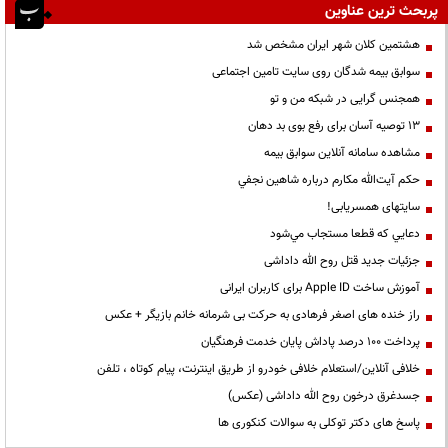
پربحث ترین عناوین
هشتمین کلان شهر ایران مشخص شد
سوابق بیمه شدگان روی سایت تامین اجتماعی
همجنس گرایی در شبکه من و تو
13 توصیه آسان برای رفع بوی بد دهان
مشاهده سامانه آنلاين سوابق بیمه
حكم آيت‌الله مكارم درباره شاهين نجفي
سایتهای همسریابی!
دعايي كه قطعا مستجاب مي‌شود
جزئیات جدید قتل روح الله داداشی
آموزش ساخت Apple ID برای کاربران ایرانی
راز خنده های اصغر فرهادی به حرکت بی شرمانه خانم بازیگر + عکس
پرداخت ۱۰۰ درصد پاداش پایان خدمت فرهنگیان
خلافی آنلاین/استعلام خلافی خودرو از طریق اینترنت، پیام کوتاه ، تلفن
جسدغرق درخون روح الله داداشی (عکس)
پاسخ های دکتر توکلی به سوالات کنکوری ها