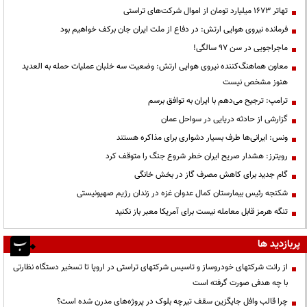
تهاتر ۱۶۷۳ میلیارد تومان از اموال شرکت‌های تراستی
فرمانده نیروی هوایی ارتش: در دفاع از ملت ایران جان برکف خواهیم بود
ماجراجویی در سن ۹۷ سالگی!
معاون هماهنگ‌کننده نیروی هوایی ارتش: وضعیت سه خلبان عملیات حمله به العدید
هنوز مشخص نیست
ترامپ: ترجیح می‌دهم با ایران به توافق برسم
گزارشی از حادثه دریایی در سواحل عمان
ونس: ایرانی‌ها طرف بسیار دشواری برای مذاکره هستند
رویترز: هشدار صریح ایران خطر شروع جنگ را متوقف کرد
گام جدید برای کاهش مصرف گاز در بخش خانگی
شکنجه رئیس بیمارستان کمال عدوان غزه در زندان رژیم صهیونیستی
تنگه هرمز قابل معامله نیست برای آمریکا معبر باز نکنید
پربازدید ها
از رانت‌ شرکتهای خودروساز و تاسیس شرکتهای تراستی در اروپا تا تسخیر دستگاه نظارتی
با چه هدفی صورت گرفته است
چرا قالب وافل جایگزین سقف تیرچه بلوک در پروژه‌های مدرن شده است؟