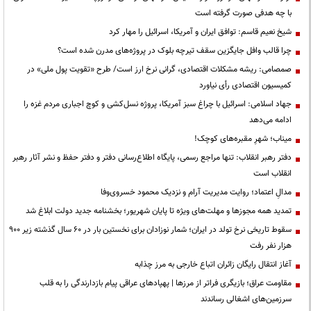
با چه هدفی صورت گرفته است
شیخ نعیم قاسم: توافق ایران و آمریکا، اسرائیل را مهار کرد
چرا قالب وافل جایگزین سقف تیرچه بلوک در پروژه‌های مدرن شده است؟
صمصامی: ریشه مشکلات اقتصادی، گرانی نرخ ارز است/ طرح «تقویت پول ملی» در
کمیسیون اقتصادی رأی نیاورد
جهاد اسلامی: اسرائیل با چراغ سبز آمریکا، پروژه نسل‌کشی و کوچ اجباری مردم غزه را
ادامه می‌دهد
میناب؛ شهرِ مقبره‌های کوچک!
دفتر رهبر انقلاب: تنها مراجع رسمی، پایگاه اطلاع‌رسانی دفتر و دفتر حفظ و نشر آثار رهبر
انقلاب است
مدالِ اعتماد؛ روایت مدیریت آرام و نزدیک محمود خسروی‌وفا
تمدید همه مجوزها و مهلت‌های ویژه تا پایان شهریور؛ بخشنامه جدید دولت ابلاغ شد
سقوط تاریخی نرخ تولد در ایران؛ شمار نوزادان برای نخستین بار در ۶۰ سال گذشته زیر ۹۰۰
هزار نفر رفت
آغاز انتقال رایگان زائران اتباع خارجی به مرز چذابه
مقاومت عراق؛ بازیگری فراتر از مرزها | پهپادهای عراقی پیام بازدارندگی را به قلب
سرزمین‌های اشغالی رساندند