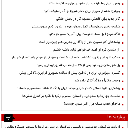
ونس: ایرانی‌ها طرف بسیار دشواری برای مذاکره هستند
رویترز: هشدار صریح ایران خطر شروع جنگ را متوقف کرد
گام جدید برای کاهش مصرف گاز در بخش خانگی
شکنجه رئیس بیمارستان کمال عدوان غزه در زندان رژیم صهیونیستی
تنگه هرمز قابل معامله نیست برای آمریکا معبر باز نکنید
پیامدهای کنوانسیون خزر از واگذاری بحرین هم زیان‌بارتر است
از دشمن ذره ای امید خیرخواهی نباید داشته باشیم
موکب شهدای رزکان؛ ۱۵۲ شب همدلی، خدمت و میزبانی از مردم ولایت‌مدار شهریار
پل شهرستان پل‌سفید پس از ۲۵ سال به مرحله بهره‌برداری رسید
گستره امپراتوری ایران در ۵ قرن پیش از میلاد؛ تصویری از ایران ۲۵ قرن پیش
وحدت مکرّراً و مؤکّداً تذکر داده شد
پزشکیان: تنها کسانی که در خیابان بودند ایران را نگه نداشتند همه سهیم هستند
نشست چهارجانبه سعودی، پاکستان، مصر و ترکیه با تاکید بر کنترل تنش‌ها
ماجرای نصب سنگ مزار اکبر عبدی چیست؟
پربازدید ها
از رانت‌ شرکتهای خودروساز و تاسیس شرکتهای تراستی در اروپا تا تسخیر دستگاه نظارتی