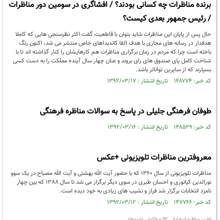
برنده مناظرات چه کسانی بودند؟ / افشاگری در سومین دور مناظرات
/ رئیس جمهور بعدی کیست؟
حال پس از پایان این مناظرات شاید بتوان با قاطعیت گفت اکثر نظرسنجی هایی که کاملا
هدفدار در رسانه های مجازی با هدف القا کاندیداهای خاص منتشر می شد، اکنون رنگ
باخته است چرا که مردم در زمان برگزاری مناظرات هم کارهایشان را کنار گذاشته اند تا با
شناخت کامل پای صندوق های رای بروند و عنان چهار سال آینده مملکت را به دست کسی
بسپارند که از سایرین تواناتر باشد.
کد خبر: ۱۴۸۷۷۴ تاریخ انتشار : ۱۳۹۲/۰۳/۱۷
طوفان فرهنگی جلیلی در پاسخ به سوالات مناظره فرهنگی
کد خبر: ۱۴۸۵۲۹ تاریخ انتشار : ۱۳۹۲/۰۳/۱۶
معروفترین مناظرات تلویزیونی +عکس
مناظرات تلویزیونی از سال 1360 که با حضور آیت الله بهشتی و آیت الله مصباح در یک سوو
نورالدین کیانوری و احسان طبری در سوی دیگر برگزار می شد تا سال 1388 که بین چهار
نامزد انتخابات برگزار شد فراز و نشیب های زیادی به خود دیده است.
کد خبر: ۱۴۷۷۶۶ تاریخ انتشار : ۱۳۹۲/۰۳/۱۲
اولین مناظره انتخاباتی 92 و واکنش نامزدها؛