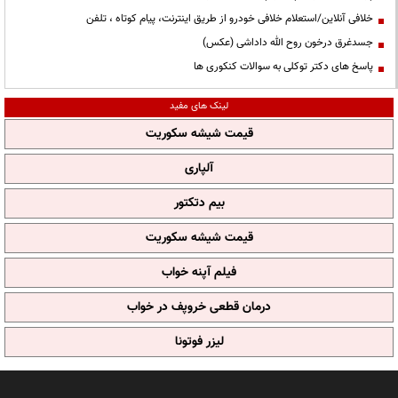
خلافی آنلاین/استعلام خلافی خودرو از طریق اینترنت، پیام کوتاه ، تلفن
جسدغرق درخون روح الله داداشی (عکس)
پاسخ های دکتر توکلی به سوالات کنکوری ها
لینک های مفید
قیمت شیشه سکوریت
آلپاری
بیم دتکتور
قیمت شیشه سکوریت
فیلم آپنه خواب
درمان قطعی خروپف در خواب
لیزر فوتونا