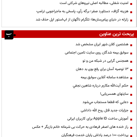
‌امنیت شغلی، مطالبه اصلی نیروهای شرکتی است
هزینه گزاف، دستاورد صفر؛ برگه رأی، پاسخی به ماجراجویی ترامپ
زلزله در دنیای پیام‌رسان‌ها؛ تلگرام ناگهان از اپ‌استور اپل حذف شد
پربحث ترین عناوین
هشتمین کلان شهر ایران مشخص شد
سوابق بیمه شدگان روی سایت تامین اجتماعی
همجنس گرایی در شبکه من و تو
13 توصیه آسان برای رفع بوی بد دهان
مشاهده سامانه آنلاين سوابق بیمه
حكم آيت‌الله مكارم درباره شاهين نجفي
سایتهای همسریابی!
دعايي كه قطعا مستجاب مي‌شود
جزئیات جدید قتل روح الله داداشی
آموزش ساخت Apple ID برای کاربران ایرانی
راز خنده های اصغر فرهادی به حرکت بی شرمانه خانم بازیگر + عکس
پرداخت ۱۰۰ درصد پاداش پایان خدمت فرهنگیان