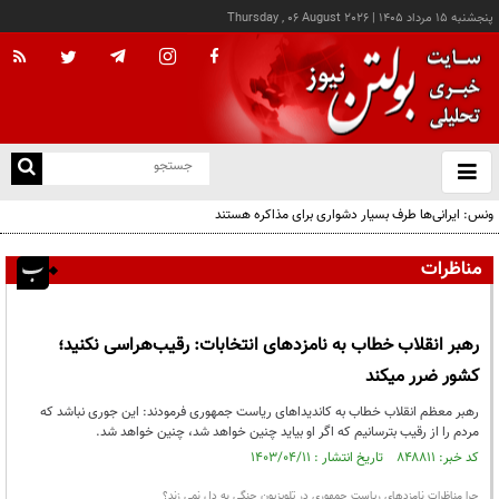
پنجشنبه ۱۵ مرداد ۱۴۰۵
|
Thursday , 06 August 2026
از
و
ته
ونس: ایرانی‌ها طرف بسیار دشواری برای مذاکره هستند
ن
نو
مناظرات
رهبر انقلاب خطاب به نامزدهای انتخابات: رقیب‌هراسی نکنید؛
کشور ضرر میکند
رهبر معظم انقلاب خطاب به کاندیداهای ریاست جمهوری فرمودند: این جوری نباشد که
مردم را از رقیب بترسانیم که اگر او بیاید چنین خواهد شد، چنین خواهد شد.
کد خبر: ۸۴۸۸۱۱ تاریخ انتشار : ۱۴۰۳/۰۴/۱۱
چرا مناظرات نامزدهای ریاست جمهوری در تلویزیون چنگی به دل نمی زند؟