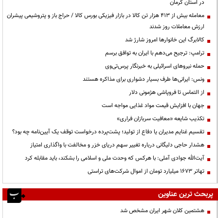
در استان کرمان
معامله بیش از ۴۱۳ هزار تن کالا در بازار فیزیکی بورس کالا / حراج باز و پتروشیمی پیشران
ارزش معاملات روز شدند
کالابرگ این خانوارها امروز شارژ شد
ترامپ: ترجیح می‌دهم با ایران به توافق برسم
حمله نیروهای اسرائیلی به خبرنگار پرس‌تی‌وی
ونس: ایرانی‌ها طرف بسیار دشواری برای مذاکره هستند
از التماس تا فروپاشی هژمونی دلار
جهان با افزایش قیمت مواد غذایی مواجه است
تکذیب شایعه «معافیت سربازان فراری»
تقسیم غنایم مدیران یا دفاع از تولید؛ پشت‌پرده درخواست توقف یک آیین‌نامه چه بود؟
هشدار حاجی دلیگانی درباره تغییر سهم دریای خزر و مخالفت با واگذاری امتیاز
آیت‌الله جوادی آملی: با هرکس که وحدت ملی و اسلامی را بشکند، باید مقابله کرد
تهاتر ۱۶۷۳ میلیارد تومان از اموال شرکت‌های تراستی
پربحث ترین عناوین
هشتمین کلان شهر ایران مشخص شد