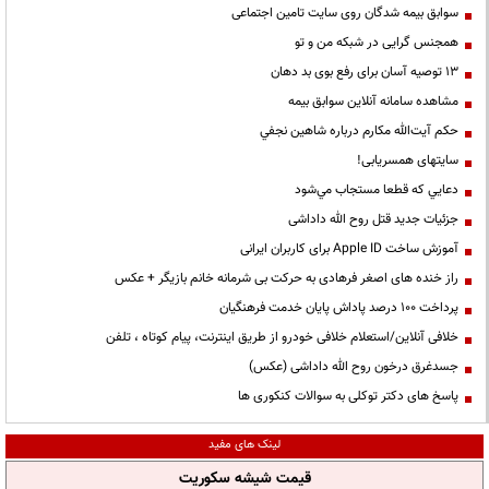
سوابق بیمه شدگان روی سایت تامین اجتماعی
همجنس گرایی در شبکه من و تو
13 توصیه آسان برای رفع بوی بد دهان
مشاهده سامانه آنلاين سوابق بیمه
حكم آيت‌الله مكارم درباره شاهين نجفي
سایتهای همسریابی!
دعايي كه قطعا مستجاب مي‌شود
جزئیات جدید قتل روح الله داداشی
آموزش ساخت Apple ID برای کاربران ایرانی
راز خنده های اصغر فرهادی به حرکت بی شرمانه خانم بازیگر + عکس
پرداخت ۱۰۰ درصد پاداش پایان خدمت فرهنگیان
خلافی آنلاین/استعلام خلافی خودرو از طریق اینترنت، پیام کوتاه ، تلفن
جسدغرق درخون روح الله داداشی (عکس)
پاسخ های دکتر توکلی به سوالات کنکوری ها
لینک های مفید
قیمت شیشه سکوریت