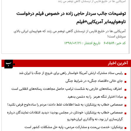
آمریکایی ها در خلیج فارس از ترسشان گاهی توهم می زنند
توضیحات جالب سردار حاجی زاده در خصوص فیلم درخواست
ناوهواپیمابر آمریکایی+فیلم
آمریکایی ها در خلیج فارس از ترسشان گاهی توهم می زنند که هواپیمای ایرانی بالای
سرشان است!
کد خبر: ۶۰۶۵۸۹ تاریخ انتشار : ۱۳۹۸/۰۲/۲۱
آخرین اخبار
رئیس ستاد مشترک ارتش آمریکا خواستار راهی برای خروج از جنگ با ایران شد
جای خالی «اقتصاد جنگی» در شرایط جنگی
اعتراف رسانه‌های خارجی به شکست ترامپ حاصل مجاهدت رسانه‌های انقلابی است
مبادا اختیار تنگه هرمز را به دشمن بدهید
صمصامی خطاب به پزشکیان: به شما اطلاعات غلط دادند؛ مردم را ساده‌لوح فرض نکنید!
صمصامی خطاب به پزشکیان: خودتان در مجلس بودید؛ دیدید انتقادات نمایندگان درباره
گران‌سازی ارز بود، نه واگذاری ایران‌خودرو
پزشکیان: خدمت بی‌منت و مشارکت مردمی، پایه حل مشکلات کشور است