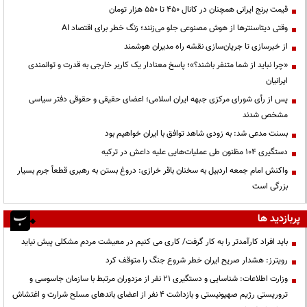
قیمت‌ برنج ایرانی همچنان در کانال ۴۵۰ تا ۵۵۰ هزار تومان
وقتی دیتاسنترها از هوش مصنوعی جلو می‌زنند؛ زنگ خطر برای اقتصاد AI
از خبرسازی تا جریان‌سازی نقشه راه مدیران هوشمند
«چرا نباید از شما متنفر باشند؟»؛ پاسخ معنادار یک کاربر خارجی به قدرت و توانمندی
ایرانیان
پس از رأی شورای مرکزی جبهه ایران اسلامی؛ اعضای حقیقی و حقوقی دفتر سیاسی
مشخص شدند
بسنت مدعی شد: به زودی شاهد توافق با ایران خواهیم بود
دستگیری ۱۰۴ مظنون طی عملیات‌هایی علیه داعش در ترکیه
واکنش امام جمعه اردبیل به سخنان باقر خرازی: دروغ بستن به رهبری قطعاً جرم بسیار
بزرگی است
پربازدید ها
باید افراد کارآمدتر را به کار گرفت/ کاری می کنیم در معیشت مردم مشکلی پیش نیاید
رویترز: هشدار صریح ایران خطر شروع جنگ را متوقف کرد
وزارت اطلاعات: شناسایی و دستگیری ۲۱ نفر از مزدوران مرتبط با سازمان جاسوسی و
تروریستی رژیم صهیونیستی و بازداشت ۴ نفر از اعضای باندهای مسلح شرارت و اغتشاش