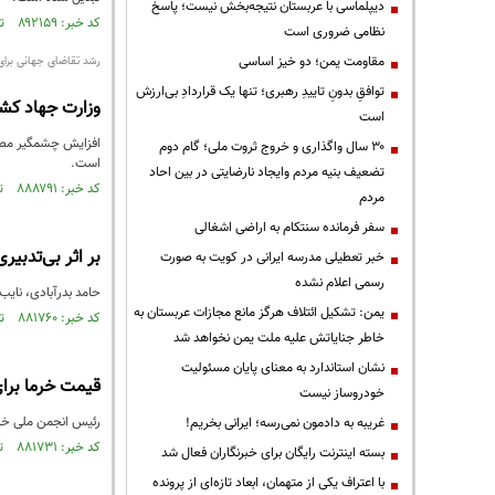
دیپلماسی با عربستان نتیجه‌بخش نیست؛ پاسخ
کد خبر: ۸۹۲۱۵۹ تاریخ انتشار : ۱۴۰۵/۰۵/۰۹
نظامی ضروری است
مقاومت یمن؛ دو خیز اساسی
رشد تقاضای جهانی برای 
توافقِ بدونِ تاییدِ رهبری؛ تنها یک قراردادِ بی‌ارزش
وزارت جهاد کشاو
است
افزایش چشمگیر مصرف
۳۰ سال واگذاری و خروج ثروت ملی؛ گام دوم
است.
تضعیف بنیه مردم وایجاد نارضایتی در بین احاد
کد خبر: ۸۸۸۷۹۱ تاریخ انتشار : ۱۴۰۵/۰۳/۱۹
مردم
سفر فرمانده سنتکام به اراضی اشغالی
بر اثر بی‌تدبیر
خبر تعطیلی مدرسه ایرانی در کویت به صورت
رسمی اعلام نشده
حامد بدرآبادی، نایب
یمن: تشکیل ائتلاف هرگز مانع مجازات عربستان به
کد خبر: ۸۸۱۷۶۰ تاریخ انتشار : ۱۴۰۴/۱۱/۲۷
خاطر جنایاتش علیه ملت یمن نخواهد شد
نشان استاندارد به معنای پایان مسئولیت
قیمت خرما برای
خودروساز نیست
رئیس انجمن ملی خرما
غریبه به دادمون نمی‌رسه؛ ایرانی بخریم!
کد خبر: ۸۸۱۷۳۱ تاریخ انتشار : ۱۴۰۴/۱۱/۲۷
بسته اینترنت رایگان برای خبرنگاران فعال شد
با اعتراف یکی از متهمان، ابعاد تازه‌ای از پرونده