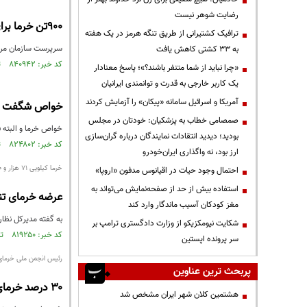
رضایت شوهر نیست
۹۰۰تن خرما برای تنظیم بازار ماه رمضان ذخیره شد
ترافیک کشتیرانی از طریق تنگه هرمز در یک هفته
سرپرست سازمان مرکزی تعاون روستایی ایران ا
به ۳۳ کشتی کاهش یافت
کد خبر: ۸۴۰۹۴۲ تاریخ انتشار : ۱۴۰۲/۱۱/۲۸
«چرا نباید از شما متنفر باشند؟»؛ پاسخ معنادار
یک کاربر خارجی به قدرت و توانمندی ایرانیان
آمریکا و اسرائیل سامانه «پیکان» را آزمایش کردند
خواص شگفت‌ انگ
صمصامی خطاب به پزشکیان: خودتان در مجلس
خواص خرما و البته فو
بودید؛ دیدید انتقادات نمایندگان درباره گران‌سازی
کد خبر: ۸۲۴۸۰۲ تاریخ انتشار : ۱۴۰۲/۰۳/۲۹
ارز بود، نه واگذاری ایران‌خودرو
خرما کیلویی ۷۱ هزار و ۴۰۰ تومان
احتمال وجود حیات در اقیانوس مدفون «اروپا»
استفاده بیش از حد از صفحه‌نمایش می‌تواند به
عرضه خرمای تنظ
مغز کودکان آسیب ماندگار وارد کند
به گفته مدیرکل نظار
شکایت نیومکزیکو از وزارت دادگستری ترامپ بر
کد خبر: ۸۱۹۲۵۰ تاریخ انتشار : ۱۴۰۲/۰۱/۰۳
سر پرونده اپستین
رئیس انجمن ملی خرمای 
پربحث ترین عناوین
۳۰ درصد خرمای تولید کشور صادر می‌شود
هشتمین کلان شهر ایران مشخص شد