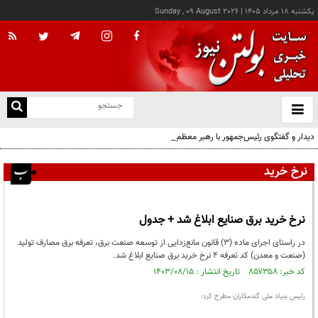
يکشنبه ۱۸ مرداد ۱۴۰۵
|
Sunday , 09 August 2026
از
و
ته
دیدار و گفتگوی رئیس‌جمهور با رهبر معظم انقلاب درباره مسائل اقتصادی و نظامی کشور
ن
نو
نرخ خرید
نرخ خرید برق صنایع ابلاغ شد + جدول
در راستای اجرای ماده (۳) قانون مانع‌زدایی از توسعه صنعت برق، تعرفه برق مصارف تولید
(صنعت و معدن) کد تعرفه ۴ نرخ خرید برق صنایع ابلاغ شد.
کد خبر: ۸۵۷۳۵۸ تاریخ انتشار : ۱۴۰۳/۰۸/۱۵
رئیس بنیاد ملی گندمکاران مطرح کرد؛