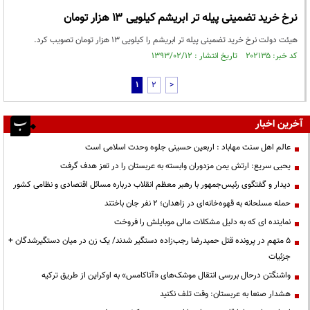
نرخ خرید تضمینی پیله تر ابریشم کیلویی ۱۳ هزار تومان
هیئت دولت نرخ خرید تضمینی پیله تر ابریشم را کیلویی ۱۳ هزار تومان تصویب کرد.
کد خبر: ۲۰۲۱۳۵ تاریخ انتشار : ۱۳۹۳/۰۲/۱۲
1
2
>
آخرین اخبار
عالم اهل سنت مهاباد : اربعین حسینی جلوه وحدت اسلامی است
یحیی سریع: ارتش یمن مزدوران وابسته به عربستان را در تعز هدف گرفت
دیدار و گفتگوی رئیس‌جمهور با رهبر معظم انقلاب درباره مسائل اقتصادی و نظامی کشور
حمله مسلحانه به قهوه‌خانه‌ای در زاهدان؛ ۲ نفر جان باختند
نماینده ای که به دلیل مشکلات مالی موبایلش را فروخت
۵ متهم در پرونده قتل حمیدرضا رجب‌زاده دستگیر شدند/ یک زن در میان دستگیرشدگان +
جزئیات
واشنگتن درحال بررسی انتقال موشک‌های «آتاکامس» به اوکراین از طریق ترکیه
هشدار صنعا به عربستان: وقت تلف نکنید