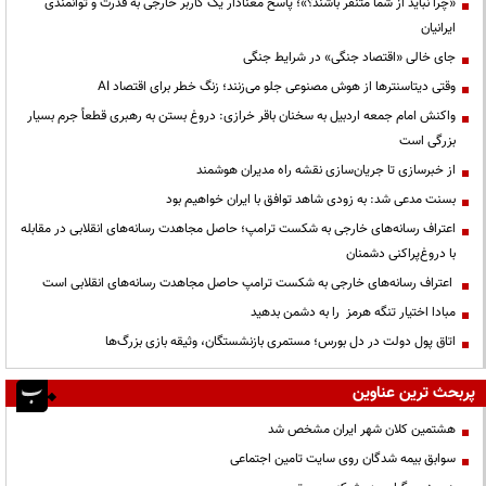
«چرا نباید از شما متنفر باشند؟»؛ پاسخ معنادار یک کاربر خارجی به قدرت و توانمندی
ایرانیان
جای خالی «اقتصاد جنگی» در شرایط جنگی
وقتی دیتاسنترها از هوش مصنوعی جلو می‌زنند؛ زنگ خطر برای اقتصاد AI
واکنش امام جمعه اردبیل به سخنان باقر خرازی: دروغ بستن به رهبری قطعاً جرم بسیار
بزرگی است
از خبرسازی تا جریان‌سازی نقشه راه مدیران هوشمند
بسنت مدعی شد: به زودی شاهد توافق با ایران خواهیم بود
اعتراف رسانه‌های خارجی به شکست ترامپ؛ حاصل مجاهدت رسانه‌های انقلابی در مقابله
با دروغ‌پراکنی دشمنان
اعتراف رسانه‌های خارجی به شکست ترامپ حاصل مجاهدت رسانه‌های انقلابی است
مبادا اختیار تنگه هرمز را به دشمن بدهید
اتاق پول دولت در دل بورس؛ مستمری بازنشستگان، وثیقه بازی بزرگ‌ها
پربحث ترین عناوین
هشتمین کلان شهر ایران مشخص شد
سوابق بیمه شدگان روی سایت تامین اجتماعی