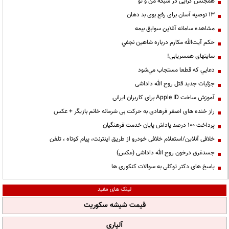
همجنس گرایی در شبکه من و تو
13 توصیه آسان برای رفع بوی بد دهان
مشاهده سامانه آنلاين سوابق بیمه
حكم آيت‌الله مكارم درباره شاهين نجفي
سایتهای همسریابی!
دعايي كه قطعا مستجاب مي‌شود
جزئیات جدید قتل روح الله داداشی
آموزش ساخت Apple ID برای کاربران ایرانی
راز خنده های اصغر فرهادی به حرکت بی شرمانه خانم بازیگر + عکس
پرداخت ۱۰۰ درصد پاداش پایان خدمت فرهنگیان
خلافی آنلاین/استعلام خلافی خودرو از طریق اینترنت، پیام کوتاه ، تلفن
جسدغرق درخون روح الله داداشی (عکس)
پاسخ های دکتر توکلی به سوالات کنکوری ها
لینک های مفید
قیمت شیشه سکوریت
آلپاری