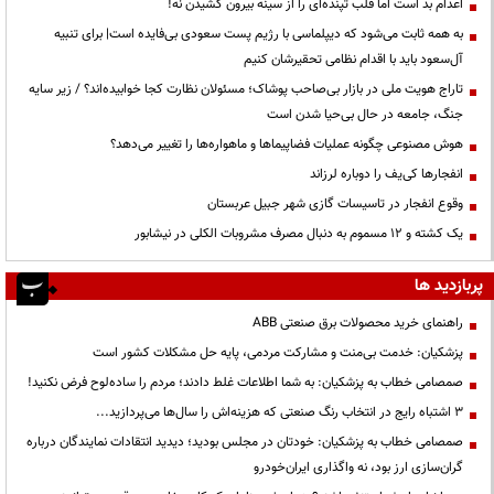
اعدام بد است اما قلب تپنده‌ای را از سینه بیرون کشیدن نه!
به همه ثابت می‌شود که دیپلماسی با رژیم پست سعودی بی‌فایده است| برای تنبیه
آل‌سعود باید با اقدام نظامی تحقیرشان کنیم
تاراج هویت ملی در بازار بی‌صاحب پوشاک؛ مسئولان نظارت کجا خوابیده‌اند؟ / زیر سایه
جنگ، جامعه در حال بی‌حیا شدن است
هوش مصنوعی چگونه عملیات فضاپیماها و ماهواره‌ها را تغییر می‌دهد؟
انفجارها کی‌یف را دوباره لرزاند
وقوع انفجار در تاسیسات گازی شهر جبیل عربستان
یک کشته و ۱۲ مسموم به دنبال مصرف مشروبات الکلی در نیشابور
پربازدید ها
راهنمای خرید محصولات برق صنعتی ABB
پزشکیان: خدمت بی‌منت و مشارکت مردمی، پایه حل مشکلات کشور است
صمصامی خطاب به پزشکیان: به شما اطلاعات غلط دادند؛ مردم را ساده‌لوح فرض نکنید!
3 اشتباه رایج در انتخاب رنگ صنعتی که هزینه‌اش را سال‌ها می‌پردازید...
صمصامی خطاب به پزشکیان: خودتان در مجلس بودید؛ دیدید انتقادات نمایندگان درباره
گران‌سازی ارز بود، نه واگذاری ایران‌خودرو