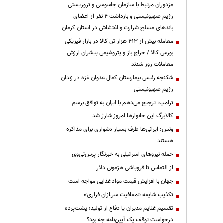
مزدوران مرتبط با سازمان جاسوسی و تروریستی
رژیم صهیونیستی و بازداشت ۴ نفر از اعضای
باندهای مسلح شرارت و اغتشاش در استان کرمان
معامله بیش از ۴۱۳ هزار تن کالا در بازار فیزیکی
بورس کالا / حراج باز و پتروشیمی پیشران ارزش
معاملات روز شدند
شکنجه رئیس بیمارستان کمال عدوان غزه در زندان
رژیم صهیونیستی
ترامپ: ترجیح می‌دهم با ایران به توافق برسم
کالابرگ این خانوارها امروز شارژ شد
ونس: ایرانی‌ها طرف بسیار دشواری برای مذاکره
هستند
حمله نیروهای اسرائیلی به خبرنگار پرس‌تی‌وی
از التماس تا فروپاشی هژمونی دلار
جهان با افزایش قیمت مواد غذایی مواجه است
تکذیب شایعه «معافیت سربازان فراری»
تقسیم غنایم مدیران یا دفاع از تولید؛ پشت‌پرده
درخواست توقف یک آیین‌نامه چه بود؟