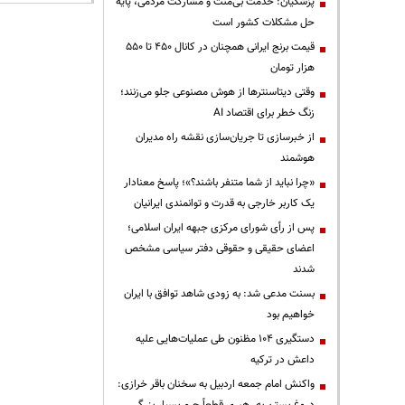
پزشکیان: خدمت بی‌منت و مشارکت مردمی، پایه
حل مشکلات کشور است
قیمت‌ برنج ایرانی همچنان در کانال ۴۵۰ تا ۵۵۰
هزار تومان
وقتی دیتاسنترها از هوش مصنوعی جلو می‌زنند؛
زنگ خطر برای اقتصاد AI
از خبرسازی تا جریان‌سازی نقشه راه مدیران
هوشمند
«چرا نباید از شما متنفر باشند؟»؛ پاسخ معنادار
یک کاربر خارجی به قدرت و توانمندی ایرانیان
پس از رأی شورای مرکزی جبهه ایران اسلامی؛
اعضای حقیقی و حقوقی دفتر سیاسی مشخص
شدند
بسنت مدعی شد: به زودی شاهد توافق با ایران
خواهیم بود
دستگیری ۱۰۴ مظنون طی عملیات‌هایی علیه
داعش در ترکیه
واکنش امام جمعه اردبیل به سخنان باقر خرازی: