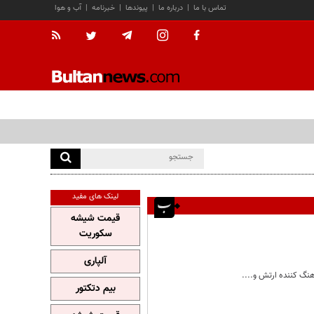
تماس با ما
|
درباره ما
|
پیوندها
|
خبرنامه
|
آب و هوا
لینک های مفید
قیمت شیشه
سکوریت
آلپاری
هنگ کننده ارتش و....
بیم دتکتور