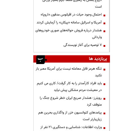
دروغ بستن به رهبری قطعاً جرم بسیار بزرگی
است
احتمال وجود حیات در اقیانوس مدفون «اروپا»
آمریکا و اسرائیل سامانه «پیکان» را آزمایش کردند
هشدار درباره فروش حواله‌های صوری خودروهای
وارداتی
۷ توصیه برای آغاز نویسندگی
پربازدید ها
تنگه هرمز قابل معامله نیست برای آمریکا معبر باز
نکنید
باید افراد کارآمدتر را به کار گرفت/ کاری می کنیم
در معیشت مردم مشکلی پیش نیاید
رویترز: هشدار صریح ایران خطر شروع جنگ را
متوقف کرد
پیامدهای کنوانسیون خزر از واگذاری بحرین هم
زیان‌بارتر است
وزارت اطلاعات: شناسایی و دستگیری ۲۱ نفر از