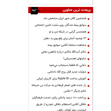
پربحث ترین عناوین
هشتمین کلان شهر ایران مشخص شد
سوابق بیمه شدگان روی سایت تامین اجتماعی
همجنس گرایی در شبکه من و تو
13 توصیه آسان برای رفع بوی بد دهان
مشاهده سامانه آنلاين سوابق بیمه
حكم آيت‌الله مكارم درباره شاهين نجفي
سایتهای همسریابی!
دعايي كه قطعا مستجاب مي‌شود
جزئیات جدید قتل روح الله داداشی
آموزش ساخت Apple ID برای کاربران ایرانی
راز خنده های اصغر فرهادی به حرکت بی شرمانه
خانم بازیگر + عکس
پرداخت ۱۰۰ درصد پاداش پایان خدمت فرهنگیان
خلافی آنلاین/استعلام خلافی خودرو از طریق
اینترنت، پیام کوتاه ، تلفن