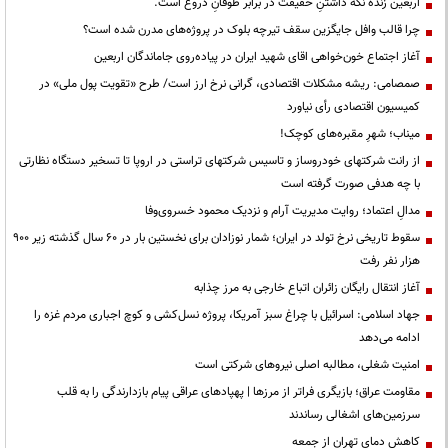
اربعین زنده نگه داشتنِ حقیقت در برابر طوفانِ دروغ است.
چرا قالب وافل جایگزین سقف تیرچه بلوک در پروژه‌های مدرن شده است؟
آغاز اجتماع خون‌خواهی اقای شهید ایران در پیاده‌روی جاماندگان اربعین
صمصامی: ریشه مشکلات اقتصادی، گرانی نرخ ارز است/ طرح «تقویت پول ملی» در
کمیسیون اقتصادی رأی نیاورد
میناب؛ شهرِ مقبره‌های کوچک!
از رانت‌ شرکتهای خودروساز و تاسیس شرکتهای تراستی در اروپا تا تسخیر دستگاه نظارتی
با چه هدفی صورت گرفته است
مدالِ اعتماد؛ روایت مدیریت آرام و نزدیک محمود خسروی‌وفا
سقوط تاریخی نرخ تولد در ایران؛ شمار نوزادان برای نخستین بار در ۶۰ سال گذشته زیر ۹۰۰
هزار نفر رفت
آغاز انتقال رایگان زائران اتباع خارجی به مرز چذابه
جهاد اسلامی: اسرائیل با چراغ سبز آمریکا، پروژه نسل‌کشی و کوچ اجباری مردم غزه را
ادامه می‌دهد
‌امنیت شغلی، مطالبه اصلی نیروهای شرکتی است
مقاومت عراق؛ بازیگری فراتر از مرزها | پهپادهای عراقی پیام بازدارندگی را به قلب
سرزمین‌های اشغالی رساندند
کاهش دمای تهران از جمعه