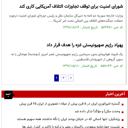
شورای امنیت برای توقف تجاوزات ائتلاف آمریکایی کاری کند
وزارت خارجه سوریه دو نامه به دبیرکل سازمان ملل و رئیس دوره‌ای شورای امنیت درمورد
حملات جنگنده‌های ائتلاف بین المللی تحت امر آمریکا ....
کد خبر: ۵۷۴۴۸۱ تاریخ انتشار : ۱۳۹۷/۰۸/۱۹
پهپاد رژیم صهیونیستی غزه را هدف قرار داد
یک فروند هواپیمای بدون سرنشین رژیم صهیونیستی عصر امروز (دوشنبه) موشکی را به
سوی گروهی از شهروندان فلسطینی...
کد خبر: ۵۵۶۰۴۴ تاریخ انتشار : ۱۳۹۷/۰۵/۰۱
1
2
>
آخرین اخبار
گستره امپراتوری ایران در ۵ قرن پیش از میلاد؛ تصویری از ایران ۲۵ قرن پیش
وحدت مکرّراً و مؤکّداً تذکر داده شد
پزشکیان: تنها کسانی که در خیابان بودند ایران را نگه نداشتند همه سهیم هستند
نشست چهارجانبه سعودی، پاکستان، مصر و ترکیه با تاکید بر کنترل تنش‌ها