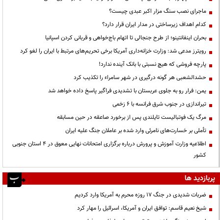
ماجرای نصب سنگ مزار اکبر عبدی چیست؟
کدام اهداف زیرساختی در مدار ایران قرار دارد؟
بحران اینفانتینو؛ از طرح جنجالی تا اتهام باج‌خواهی و قربانی کردن اسپانیا
رویترز مدعی شد: وزارت خزانه‌داری آمریکا برخی تحریم‌های مرتبط با ایران را لغو کرد
پارچه فروشی که هیچ نسبتی با بانک آینده ندارد!
حشدالشعبی هر گونه درگیری در شهر سامراء را تکذیب کرد
یمن: فرار رو به جلوی عربستان با تشدیدی فراگیر پاسخ داده خواهد شد
تیراندازی در جنوب شرق فرانسه با ۶ زخمی
مرگ یک فوتبالیست تایلندی پس از برخورد صاعقه در حین مسابقه
تأملی بر خسارت‌های نامرئی وارد شده بر عاملان جنگ علیه ایران
اطلاعیه وزارت آموزش و پرورش درباره برگزاری امتحانات نهایی معوق در 4 استان جنوبی
کشور
پربازدید ها
ضربات شدیدی در جنگ ۱۷ روزه محرم به آمریکا وارد کردیم
شیخ نعیم قاسم: توافق ایران و آمریکا، اسرائیل را مهار کرد