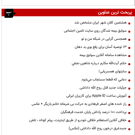
پربحث ترین عناوین
هشتمین کلان شهر ایران مشخص شد
سوابق بیمه شدگان روی سایت تامین اجتماعی
همجنس گرایی در شبکه من و تو
13 توصیه آسان برای رفع بوی بد دهان
مشاهده سامانه آنلاين سوابق بیمه
حكم آيت‌الله مكارم درباره شاهين نجفي
سایتهای همسریابی!
دعايي كه قطعا مستجاب مي‌شود
جزئیات جدید قتل روح الله داداشی
آموزش ساخت Apple ID برای کاربران ایرانی
راز خنده های اصغر فرهادی به حرکت بی شرمانه خانم بازیگر + عکس
پرداخت ۱۰۰ درصد پاداش پایان خدمت فرهنگیان
خلافی آنلاین/استعلام خلافی خودرو از طریق اینترنت، پیام کوتاه ، تلفن
جسدغرق درخون روح الله داداشی (عکس)