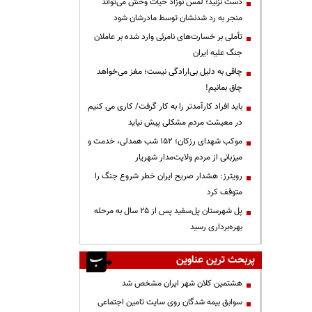
دست نزنید؛ لمس نوزاد حیات وحش می‌تواند
منجر به رد شدنشان توسط مادرشان شود
تأملی بر خسارت‌های نامرئی وارد شده بر عاملان
جنگ علیه ایران
چاقی به دلیل بی‌ارادگی نیست؛ مغز می‌خواهد
چاق بمانیم!
باید افراد کارآمدتر را به کار گرفت/ کاری می کنیم
در معیشت مردم مشکلی پیش نیاید
موکب شهدای رزکان؛ ۱۵۲ شب همدلی، خدمت و
میزبانی از مردم ولایت‌مدار شهریار
رویترز: هشدار صریح ایران خطر شروع جنگ را
متوقف کرد
پل شهرستان پل‌سفید پس از ۲۵ سال به مرحله
بهره‌برداری رسید
پربحث ترین عناوین
هشتمین کلان شهر ایران مشخص شد
سوابق بیمه شدگان روی سایت تامین اجتماعی