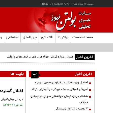
جمعه ۱۶ مرداد ۱۴۰۵
|
Friday , 07 August 2026
صفحه نخست
بولتن ۲
اقتصادی
بین الملل
اجتماعی
ور
آخرین اخبار
هشدار درباره فروش حواله‌های صوری خودروهای وارداتی
بلیت ها
آخرین اخبار
احتمال وجود حیات در اقیانوس مدفون «اروپا»
آمریکا و اسرائیل سامانه «پیکان» را آزمایش کردند
اختلال گسترده
هشدار درباره فروش حواله‌های صوری خودروهای
درحالی پیش‌فروش بلیت قطار با افزایش ۳۰ درصدی آغاز شده که 
وارداتی
کد خبر: ۸۴۹۶۳۹ تاریخ انتشار : ۱۴۰۳/۰۴/۲۴
۷ توصیه برای آغاز نویسندگی