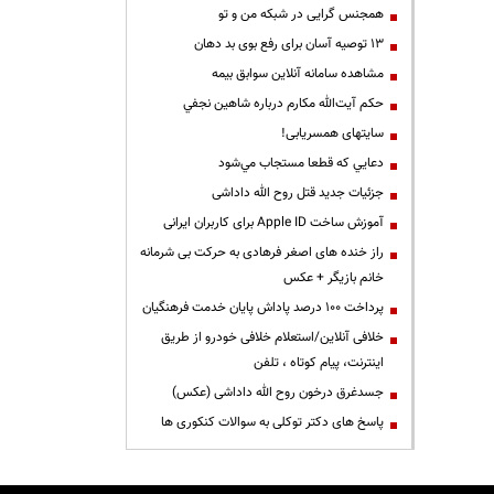
همجنس گرایی در شبکه من و تو
13 توصیه آسان برای رفع بوی بد دهان
مشاهده سامانه آنلاين سوابق بیمه
حكم آيت‌الله مكارم درباره شاهين نجفي
سایتهای همسریابی!
دعايي كه قطعا مستجاب مي‌شود
جزئیات جدید قتل روح الله داداشی
آموزش ساخت Apple ID برای کاربران ایرانی
راز خنده های اصغر فرهادی به حرکت بی شرمانه
خانم بازیگر + عکس
پرداخت ۱۰۰ درصد پاداش پایان خدمت فرهنگیان
خلافی آنلاین/استعلام خلافی خودرو از طریق
اینترنت، پیام کوتاه ، تلفن
جسدغرق درخون روح الله داداشی (عکس)
پاسخ های دکتر توکلی به سوالات کنکوری ها