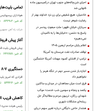
احیای شن‌چاله‌های جنوب تهران درکمیسیون ماده
تمامی بلیت‌ها
۵نهایی شد
خادمیان: هیچ شفیعی برای زن نزد خداوند بهتر از
هواداران پرسپولیس ت
رضایت شوهر نیست
کد خبر: ۸۴۶۹۰۲ تاریخ انتشار : ۱۴۰۳/۰۳/۱۱
سربازانِ خیابانِ ظهور؛ ملتِ مبعوثِ رودسر در
شرکت راه آهن جمهوری اس
پاسخ به دشمن: «خیابان‌ها را به ناامیدان
نمی‌دهیم»
آغاز پیش فروش 
اعلام پایان مراسم اربعین ۱۴۰۵
پیش فروش بلیت قطار‌های مس
توقف صادرات نفت عربستان به آمریکا
کد خبر: ۶۴۲۸۷۸ تاریخ انتشار : ۱۳۹۸/۰۹/۰۹
ترامپ از افشای کمبود مهمات آمریکا خشمگین
است
دستگیری 7-8 نفر به دلیل فروش بلیت دربی در بازار سیاه
اجازه باز شدن مسیر دوم در تنگه هرمز را
نخواهیم داد
افرادی که امروز بلیت
کد خبر: ۵۹۹۶۱۶ تاریخ انتشار : ۱۳۹۸/۰۱/۱۰
فرق است میان مجاهدان در میدان و ساکتین
یکصد و پنجاه و سومین شب خدمت؛ موکب
شهدای رزکان، تریبون مردم و مطالبه‌گر حل
کاهش قریب الو
ریشه‌ای مشکلات شهری
رئیس هیئت مدیره ان
هشدار حاجی دلیگانی درباره تغییر سهم دریای