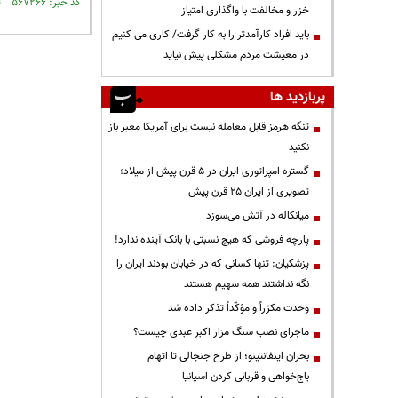
کد خبر: ۵۶۷۲۶۶ تاریخ انتشار : ۱۳۹۷/۰۷/۱۰
خزر و مخالفت با واگذاری امتیاز
باید افراد کارآمدتر را به کار گرفت/ کاری می کنیم
در معیشت مردم مشکلی پیش نیاید
پربازدید ها
تنگه هرمز قابل معامله نیست برای آمریکا معبر باز
نکنید
گستره امپراتوری ایران در ۵ قرن پیش از میلاد؛
تصویری از ایران ۲۵ قرن پیش
میانکاله در آتش می‌سوزد
پارچه فروشی که هیچ نسبتی با بانک آینده ندارد!
پزشکیان: تنها کسانی که در خیابان بودند ایران را
نگه نداشتند همه سهیم هستند
وحدت مکرّراً و مؤکّداً تذکر داده شد
ماجرای نصب سنگ مزار اکبر عبدی چیست؟
بحران اینفانتینو؛ از طرح جنجالی تا اتهام
باج‌خواهی و قربانی کردن اسپانیا