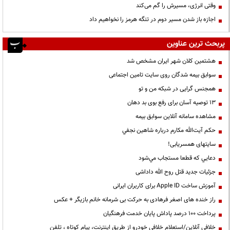
وقتی انرژی، مسیرش را گم می‌کند
اجازه باز شدن مسیر دوم در تنگه هرمز را نخواهیم داد
پربحث ترین عناوین
هشتمین کلان شهر ایران مشخص شد
سوابق بیمه شدگان روی سایت تامین اجتماعی
همجنس گرایی در شبکه من و تو
13 توصیه آسان برای رفع بوی بد دهان
مشاهده سامانه آنلاين سوابق بیمه
حكم آيت‌الله مكارم درباره شاهين نجفي
سایتهای همسریابی!
دعايي كه قطعا مستجاب مي‌شود
جزئیات جدید قتل روح الله داداشی
آموزش ساخت Apple ID برای کاربران ایرانی
راز خنده های اصغر فرهادی به حرکت بی شرمانه خانم بازیگر + عکس
پرداخت ۱۰۰ درصد پاداش پایان خدمت فرهنگیان
خلافی آنلاین/استعلام خلافی خودرو از طریق اینترنت، پیام کوتاه ، تلفن