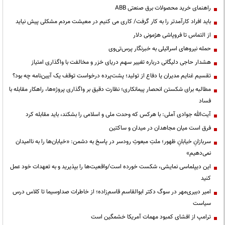
راهنمای خرید محصولات برق صنعتی ABB
باید افراد کارآمدتر را به کار گرفت/ کاری می کنیم در معیشت مردم مشکلی پیش نیاید
از التماس تا فروپاشی هژمونی دلار
حمله نیروهای اسرائیلی به خبرنگار پرس‌تی‌وی
هشدار حاجی دلیگانی درباره تغییر سهم دریای خزر و مخالفت با واگذاری امتیاز
تقسیم غنایم مدیران یا دفاع از تولید؛ پشت‌پرده درخواست توقف یک آیین‌نامه چه بود؟
مطالبه برای شکستن انحصار پیمانکاری؛ نظارت دقیق بر واگذاری پروژه‌ها، راهکار مقابله با
فساد
آیت‌الله جوادی آملی: با هرکس که وحدت ملی و اسلامی را بشکند، باید مقابله کرد
فرق است میان مجاهدان در میدان و ساکتین
سربازانِ خیابانِ ظهور؛ ملتِ مبعوثِ رودسر در پاسخ به دشمن: «خیابان‌ها را به ناامیدان
نمی‌دهیم»
این دیپلماسی نمایشی، شکست خورده است/واقعیت‌ها را بپذیرید و به تعهدات خود عمل
کنید
امیر دبیری‌مهر در سوگ دکتر ابوالقاسم قاسم‌زاده؛ از خاطرات صداوسیما تا کلاس درس
سیاست
ترامپ از افشای کمبود مهمات آمریکا خشمگین است