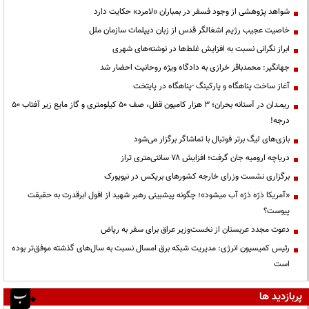
شواهد پژوهشی از وجود فسفر در بمباران «لامرد» حکایت دارد
خاصیت عجیب رژیم اشغالگر قدس از زبان دیپلمات سازمان ملل
ابراز نگرانی نسبت به افزایش غلط‌ها در نوشته‌های شهری
جهانگیر: محمدباقر خرازی به دادگاه ویژه روحانیت احضار شد
آغاز ساخت پناهگاه و پارکینگ -پناهگاه در پایتخت
ریمـدان در آستانه بحران؛ ۳ هزار کامیون قفل، صف ۵۰ کیلومتری و گاز مایع زیر آفتاب ۵۰
درجه!
بازی‌های لیگ برتر فوتبال با تماشاگر برگزار می‌شود
دریاچه ارومیه جان گرفت؛ افزایش ۷۸ سانتی‌متری تراز
برگزاری نشست وزرای خارجه کشورهای بریکس در نیویورک
«آمریکا ذرّه ذرّه آب میشود»؛ چگونه پیشبینی رهبر شهید از افول ابرقدرت به حقیقت
پیوست؟
دعوت مجدد عربستان از نخست‌وزیر عراق برای سفر به ریاض
رئیس کمیسیون انرژی: مدیریت شبکه برق امسال نسبت به سال‌های گذشته موفق‌تر بوده
است
پربازدید ها