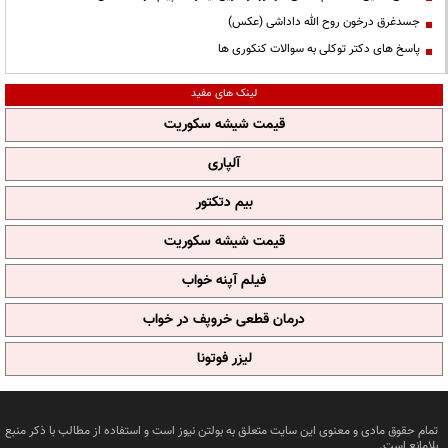
جسدغرق درخون روح الله داداشی (عکس)
پاسخ های دکتر توکلی به سوالات کنکوری ها
لینک های مفید
قیمت شیشه سکوریت
آلپاری
بیم دتکتور
قیمت شیشه سکوریت
فیلم آپنه خواب
درمان قطعی خروپف در خواب
لیزر فوتونا
تمام حقوق مادی و معنوی این سایت متعلق به بولتن نیوز است و استفاده از مطالب با ذکر منبع
بلامانع است.