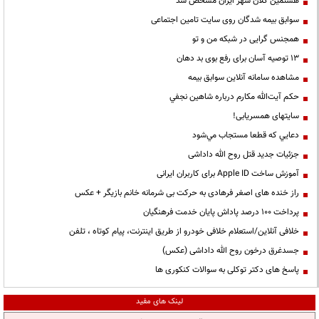
هشتمین کلان شهر ایران مشخص شد
سوابق بیمه شدگان روی سایت تامین اجتماعی
همجنس گرایی در شبکه من و تو
13 توصیه آسان برای رفع بوی بد دهان
مشاهده سامانه آنلاين سوابق بیمه
حكم آيت‌الله مكارم درباره شاهين نجفي
سایتهای همسریابی!
دعايي كه قطعا مستجاب مي‌شود
جزئیات جدید قتل روح الله داداشی
آموزش ساخت Apple ID برای کاربران ایرانی
راز خنده های اصغر فرهادی به حرکت بی شرمانه خانم بازیگر + عکس
پرداخت ۱۰۰ درصد پاداش پایان خدمت فرهنگیان
خلافی آنلاین/استعلام خلافی خودرو از طریق اینترنت، پیام کوتاه ، تلفن
جسدغرق درخون روح الله داداشی (عکس)
پاسخ های دکتر توکلی به سوالات کنکوری ها
لینک های مفید