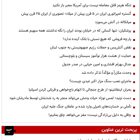
تنگه هرمز قابل معامله نیست برای آمریکا معبر باز نکنید
گستره امپراتوری ایران در ۵ قرن پیش از میلاد؛ تصویری از ایران ۲۵ قرن پیش
میانکاله در آتش می‌سوزد
پزشکیان: تنها کسانی که در خیابان بودند ایران را نگه نداشتند همه سهیم هستند
پارچه فروشی که هیچ نسبتی با بانک آینده ندارد!
نقض آتش‌بس و حملات رژیم صهیونیستی به جنوب لبنان
حمایت از هشت هزار نوآموز سیستان و بلوچستانی
جدال بهرام افشاری و امین حیایی در صدر جدول
وحدت مکرّراً و مؤکّداً تذکر داده شد
ماجرای نصب سنگ مزار اکبر عبدی چیست؟
بحران اینفانتینو؛ از طرح جنجالی تا اتهام باج‌خواهی و قربانی کردن اسپانیا
دست نزنید؛ لمس نوزاد حیات وحش می‌تواند منجر به رد شدنشان توسط مادرشان شود
تأملی بر خسارت‌های نامرئی وارد شده بر عاملان جنگ علیه ایران
چاقی به دلیل بی‌ارادگی نیست؛ مغز می‌خواهد چاق بمانیم!
پربحث ترین عناوین