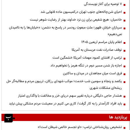
۷ توصیه برای آغاز نویسندگی
احیای شن‌چاله‌های جنوب تهران درکمیسیون ماده ۵نهایی شد
خادمیان: هیچ شفیعی برای زن نزد خداوند بهتر از رضایت شوهر نیست
سربازانِ خیابانِ ظهور؛ ملتِ مبعوثِ رودسر در پاسخ به دشمن: «خیابان‌ها را به ناامیدان
نمی‌دهیم»
اعلام پایان مراسم اربعین ۱۴۰۵
توقف صادرات نفت عربستان به آمریکا
ترامپ از افشای کمبود مهمات آمریکا خشمگین است
اجازه باز شدن مسیر دوم در تنگه هرمز را نخواهیم داد
فرق است میان مجاهدان در میدان و ساکتین
یکصد و پنجاه و سومین شب خدمت؛ موکب شهدای رزکان، تریبون مردم و مطالبه‌گر حل
ریشه‌ای مشکلات شهری
هشدار حاجی دلیگانی درباره تغییر سهم دریای خزر و مخالفت با واگذاری امتیاز
باید افراد کارآمدتر را به کار گرفت/ کاری می کنیم در معیشت مردم مشکلی پیش نیاید
پربازدید ها
تشخیص روان‌شناختی ترامپ: «او تجسم خالص شیطان است!»