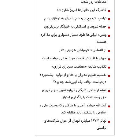
معاملات روز شدند
کالابرگ این خانوارها امروز شارژ شد
ترامپ: ترجیح می‌دهم با ایران به توافق برسم
حمله نیروهای اسرائیلی به خبرنگار پرس‌تی‌وی
ونس: ایرانی‌ها طرف بسیار دشواری برای مذاکره
هستند
از التماس تا فروپاشی هژمونی دلار
جهان با افزایش قیمت مواد غذایی مواجه است
تکذیب شایعه «معافیت سربازان فراری»
تقسیم غنایم مدیران یا دفاع از تولید؛ پشت‌پرده
درخواست توقف یک آیین‌نامه چه بود؟
هشدار حاجی دلیگانی درباره تغییر سهم دریای
خزر و مخالفت با واگذاری امتیاز
آیت‌الله جوادی آملی: با هرکس که وحدت ملی و
اسلامی را بشکند، باید مقابله کرد
تهاتر ۱۶۷۳ میلیارد تومان از اموال شرکت‌های
تراستی