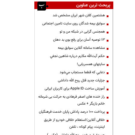
پربحث ترین عناوین
هشتمین کلان شهر ایران مشخص شد
سوابق بیمه شدگان روی سایت تامین اجتماعی
همجنس گرایی در شبکه من و تو
13 توصیه آسان برای رفع بوی بد دهان
مشاهده سامانه آنلاين سوابق بیمه
حكم آيت‌الله مكارم درباره شاهين نجفي
سایتهای همسریابی!
دعايي كه قطعا مستجاب مي‌شود
جزئیات جدید قتل روح الله داداشی
آموزش ساخت Apple ID برای کاربران ایرانی
راز خنده های اصغر فرهادی به حرکت بی شرمانه
خانم بازیگر + عکس
پرداخت ۱۰۰ درصد پاداش پایان خدمت فرهنگیان
خلافی آنلاین/استعلام خلافی خودرو از طریق
اینترنت، پیام کوتاه ، تلفن