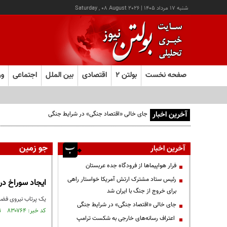
شنبه ۱۷ مرداد ۱۴۰۵
|
Saturday , 08 August 2026
صفحه نخست
بولتن ۲
اقتصادی
بین الملل
اجتماعی
ور
آخرین اخبار
جای خالی «اقتصاد جنگی» در شرایط جنگی
جو زمین
آخرین اخبار
فرار هواپیماها از فرودگاه جده عربستان
رئیس ستاد مشترک ارتش آمریکا خواستار راهی
ایجاد سوراخ در
برای خروج از جنگ با ایران شد
یک پرتاب نیروی فضای
جای خالی «اقتصاد جنگی» در شرایط جنگی
کد خبر: ۸۳۰۷۶۴ تاریخ انتشار : ۱۴۰۲/۰۷/۰۲
اعتراف رسانه‌های خارجی به شکست ترامپ