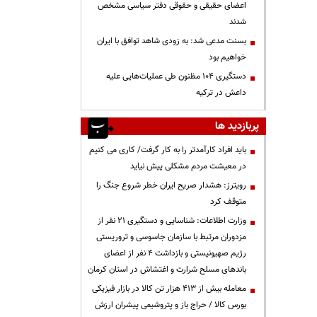
اعضای حقیقی و حقوقی دفتر سیاسی مشخص
شدند
بسنت مدعی شد: به زودی شاهد توافق با ایران
خواهیم بود
دستگیری ۱۰۴ مظنون طی عملیات‌هایی علیه
داعش در ترکیه
پربازدید ها
باید افراد کارآمدتر را به کار گرفت/ کاری می کنیم
در معیشت مردم مشکلی پیش نیاید
رویترز: هشدار صریح ایران خطر شروع جنگ را
متوقف کرد
وزارت اطلاعات: شناسایی و دستگیری ۲۱ نفر از
مزدوران مرتبط با سازمان جاسوسی و تروریستی
رژیم صهیونیستی و بازداشت ۴ نفر از اعضای
باندهای مسلح شرارت و اغتشاش در استان کرمان
معامله بیش از ۴۱۳ هزار تن کالا در بازار فیزیکی
بورس کالا / حراج باز و پتروشیمی پیشران ارزش