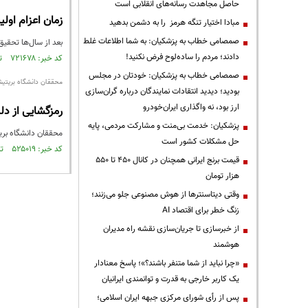
حاصل مجاهدت رسانه‌های انقلابی است
زمان اعزام او
مبادا اختیار تنگه هرمز را به دشمن بدهید
صمصامی خطاب به پزشکیان: به شما اطلاعات غلط
بعد از سال‌ها تحقیق
دادند؛ مردم را ساده‌لوح فرض نکنید!
کد خبر: ۷۲۱۶۷۸ تاریخ انتشار : ۱۴۰۰/۰۲/۱۶
صمصامی خطاب به پزشکیان: خودتان در مجلس
محققان دانشگاه بریتیش
بودید؛ دیدید انتقادات نمایندگان درباره گران‌سازی
ارز بود، نه واگذاری ایران‌خودرو
رمزگشایی از دل
پزشکیان: خدمت بی‌منت و مشارکت مردمی، پایه
محققان دانشگاه بری
حل مشکلات کشور است
کد خبر: ۵۲۵۰۱۹ تاریخ انتشار : ۱۳۹۶/۰۶/۲۹
قیمت‌ برنج ایرانی همچنان در کانال ۴۵۰ تا ۵۵۰
هزار تومان
وقتی دیتاسنترها از هوش مصنوعی جلو می‌زنند؛
زنگ خطر برای اقتصاد AI
از خبرسازی تا جریان‌سازی نقشه راه مدیران
هوشمند
«چرا نباید از شما متنفر باشند؟»؛ پاسخ معنادار
یک کاربر خارجی به قدرت و توانمندی ایرانیان
پس از رأی شورای مرکزی جبهه ایران اسلامی؛