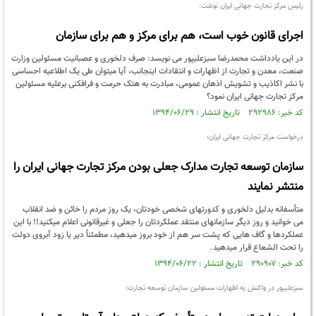
رئیس مرکز تجارت جهانی ایران نوشت:
اجرای قانون خوب است، هم برای مرکز و هم برای سازمان
در این یادداشت محمدرضا سبزعلیپور می نویسد: صرف دلخوری و عصبانیت مسئولین وزارت
صنعت، معدن و تجارت از اظهارات و انتقادات اینجانب، آیا میتوان طی یک اطلاعیه احساسی
با نشر اکاذیب و تشویش اذهان عمومی، مبادرت به هتک حرمت و فرافکنی برعلیه مسئولین
مرکز تجارت جهانی ایران نمود؟
کد خبر: ۲۹۲۹۸۶ تاریخ انتشار : ۱۳۹۴/۰۶/۲۹
درخواست مرکز تجارت جهانی ایران؛
سازمان توسعه تجارت مدارک جعلی بودن مرکز تجارت جهانی ایران را
منتشر نمایند
متأسفانه بدلیل دلخوری و کدورتهای شخصی خودتان، یک روز مردم را خائن و ضد انقلاب
می خوانید و روز دیگر سازمانهای منتقد عملکردتان را جعلی و غیرقانونی اعلام میکنید!! با این
عملکردها و گاف هایی که پشت سر هم از خود بروز میدهید، مطمئناً دیر یا زود آبروی دولت
را تحت الشعاع قرار میدهید.
کد خبر: ۲۹۰۹۰۷ تاریخ انتشار : ۱۳۹۴/۰۶/۲۲
سبزعلیپور در واکنش به اظهارات مسئولین سازمان توسعه تجارت؛