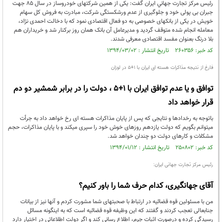
رئيس مركز تجارت جهاني ايران گفت: یکی از همین شرکتهای خودروساز در سال 85 جهت
جبران بی پولی خود و جلوگیری از عدم ورشکستگی شرکت، مبادرت به فروش کل سهام
خویش در یکی از بانکهای خصوصی به دو فعال اقتصادی نمود که با دخالت احمدی نژاد،
معامله انجام شده متوقف گردید و مدیرعامل آن بانک همان روز برکنار شد و خریداران هم
بلا درنگ بعنوان مفسد اقتصادی معرفی شدند.
کد خبر: ۲۶۰۳۵۶ تاریخ انتشار : ۱۳۹۴/۰۳/۰۲
فارغ از نتیجه مذاکرات هسته ای ایران با 1+5 در لوزان
توافق و یا عدم توافق ایران با 1+5 ، دولت را در برابر شمشیر دو دم
قرار خواهد داد
باتوجه به رخدادها و نتایجی که پس از پایان مذاکرات هسته ای رخ خواهد داد به جرأت
میتوانم بگویم که دولت یازدهم روزهای خوش خود را سپری میکند و با پایان مذاکرات، حجم
مشکلات و کارهای دولت دو چندان خواهد شد.
کد خبر: ۲۵۰۸۰۲ تاریخ انتشار : ۱۳۹۴/۰۱/۱۲
رئیس مرکز تجارت جهانی ایران:
آقای جهانگیری، کدام حرف شما را باور کنیم؟
من با مسئولین قوه قضائیه در ارتباط با صحبتهای شما مشورت کردم و آنها نیز از بیانات
جنابعالی تعجب کردند و گفتند که این وظیفه قوه قضائیه است که به اینگونه مسائل
رسیدگی کرده و درصورت اثبات جرم، اطلاع رسانی کند و اگر دولت اطلاعاتی در اختیار دارد