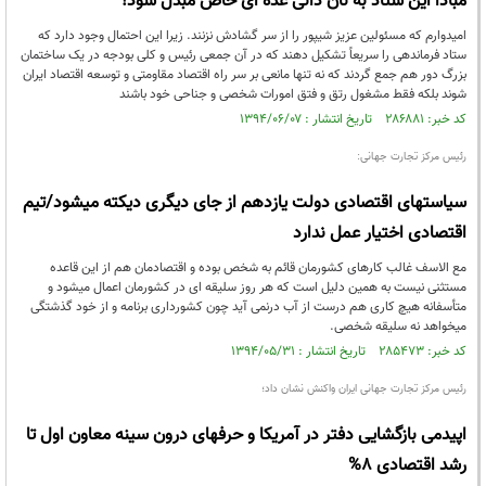
مبادا این ستاد به نان دانی عده ای خاص مبدل شود!
امیدوارم که مسئولین عزیز شیپور را از سر گشادش نزنند. زیرا این احتمال وجود دارد که
ستاد فرماندهی را سریعاً تشکیل دهند که در آن جمعی رئیس و کلی بودجه در یک ساختمان
بزرگ دور هم جمع گردند که نه تنها مانعی بر سر راه اقتصاد مقاومتی و توسعه اقتصاد ایران
شوند بلکه فقط مشغول رتق و فتق امورات شخصی و جناحی خود باشند
کد خبر: ۲۸۶۸۸۱ تاریخ انتشار : ۱۳۹۴/۰۶/۰۷
رئیس مرکز تجارت جهانی:
سیاستهای اقتصادی دولت یازدهم از جای دیگری دیکته میشود/تیم
اقتصادی اختیار عمل ندارد
مع الاسف غالب کارهای کشورمان قائم به شخص بوده و اقتصادمان هم از این قاعده
مستثنی نیست به همین دلیل است که هر روز سلیقه ای در کشورمان اعمال میشود و
متأسفانه هیچ کاری هم درست از آب درنمی آید چون کشورداری برنامه و از خود گذشتگی
میخواهد نه سلیقه شخصی.
کد خبر: ۲۸۵۴۷۳ تاریخ انتشار : ۱۳۹۴/۰۵/۳۱
رئیس مرکز تجارت جهانی ایران واکنش نشان داد؛
اپیدمی بازگشایی دفتر در آمریکا و حرفهای درون سینه معاون اول تا
رشد اقتصادی 8%