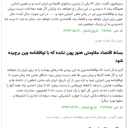
سبزعلیپور گفت: سال 94 یکی از بدترین سالهای اقتصادی ایران است و بر همین اساس
هیچگاه رشد 8 درصدی در این سال رخ نخواهد داد ولیکن اگر همه معادلات درست پیش
برود و توافقنامه وین نیز در زمان مقرر اجرایی شود و ... ، در این صورت سال آینده سال
خوبی برای ایران خواهد بود و قطعاً رشد اقتصادی حادث خواهد شد. شاید به عدد 8 نرسد اما
تاحدودی به آن نزدیک خواهیم شد.
کد خبر: ۲۸۱۹۸۰ تاریخ انتشار : ۱۳۹۴/۰۵/۱۷
رئیس مرکز تجارت جهانی:
بساط اقتصاد مقاومتی هنوز پهن نشده که با توافقنامه وین برچیده
شود
لازم بذکر است که توافقنامه وین به این زودی ها درهای بهشت را به روی ایران باز نخواهد
کرد و اگر همه کارها و پیش بینی ها هم درست پیش برود حداقل شش ماه زمان میبرد تا
توافقنامه وین اجرایی شود و تازه پس از آن تاریخ، ایران باید بخش اعظمی از داشته ها و
موفقیت هایش را بدهد تا فقط چیزهایی را بدست بیاورد که تا زمان احمدی نژاد همه آنها را
یکجا داشت اما به راحتی کل آنها را یک شبه از دست داد!! (همچون: صادرات نفت،
سوئیفت و ارتباطات بانکی ایران با جهان، کشتیرانی، بیمه، مراودات تجاری با کشورها و...
دهها مورد دیگر).
کد خبر: ۲۷۶۷۶۵ تاریخ انتشار : ۱۳۹۴/۰۴/۳۰
ضمن تأکید بر خوشحال کننده بودن توافقنامه احتمالی در کوتاه مدت؛