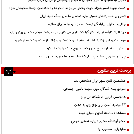
بحران اینفانتینو؛ از طرح جنجالی تا اتهام باج‌خواهی و قربانی کردن اسپانیا
دست نزنید؛ لمس نوزاد حیات وحش می‌تواند منجر به رد شدنشان توسط مادرشان شود
تأملی بر خسارت‌های نامرئی وارد شده بر عاملان جنگ علیه ایران
چاقی به دلیل بی‌ارادگی نیست؛ مغز می‌خواهد چاق بمانیم!
باید افراد کارآمدتر را به کار گرفت/ کاری می کنیم در معیشت مردم مشکلی پیش نیاید
موکب شهدای رزکان؛ ۱۵۲ شب همدلی، خدمت و میزبانی از مردم ولایت‌مدار شهریار
رویترز: هشدار صریح ایران خطر شروع جنگ را متوقف کرد
پل شهرستان پل‌سفید پس از ۲۵ سال به مرحله بهره‌برداری رسید
پربحث ترین عناوین
هشتمین کلان شهر ایران مشخص شد
سوابق بیمه شدگان روی سایت تامین اجتماعی
همجنس گرایی در شبکه من و تو
13 توصیه آسان برای رفع بوی بد دهان
مشاهده سامانه آنلاين سوابق بیمه
حكم آيت‌الله مكارم درباره شاهين نجفي
سایتهای همسریابی!