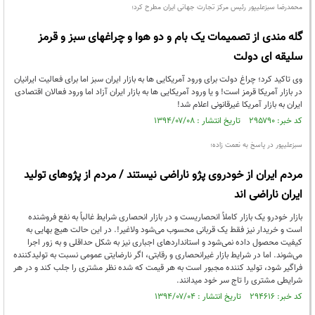
محمدرضا سبزعلیپور رئیس مرکز تجارت جهانی ایران مطرح کرد؛
گله مندی از تصمیمات یک بام و دو هوا و چراغهای سبز و قرمز
سلیقه ای دولت
وی تاکید کرد؛ چراغ دولت برای ورود آمریکایی ها به بازار ایران سبز اما برای فعالیت ایرانیان
در بازار آمریکا قرمز است! و یا ورود آمریکایی ها به بازار ایران آزاد اما ورود فعالان اقتصادی
ایران به بازار آمریکا غیرقانونی اعلام شد!
کد خبر: ۲۹۵۷۹۰ تاریخ انتشار : ۱۳۹۴/۰۷/۰۸
سبزعلیپور در پاسخ به نعمت زاده؛
مردم ایران از خودروی پژو ناراضی‌ نیستند / مردم از پژوهای تولید
ایران ناراضی اند
بازار خودرو یک بازار کاملاً انحصاریست و در بازار انحصاری شرایط غالباً به نفع فروشنده
است و خریدار نیز فقط یک قربانی محسوب می‌شود ولاغیر!. در این حالت هیچ بهایی به
کیفیت محصول داده نمی‌شود و استانداردهای اجباری نیز به شکل حداقلی و به زور اجرا
می‌شوند. اما در شرایط بازار غیرانحصاری و رقابتی، اگر نارضایتی عمومی نسبت به تولیدکننده
فراگیر شود، تولید کننده مجبور است به هر قیمت که شده نظر مشتری را جلب کند و در هر
شرایطی مشتری را تاج سر خود میدانند.
کد خبر: ۲۹۴۶۱۶ تاریخ انتشار : ۱۳۹۴/۰۷/۰۴