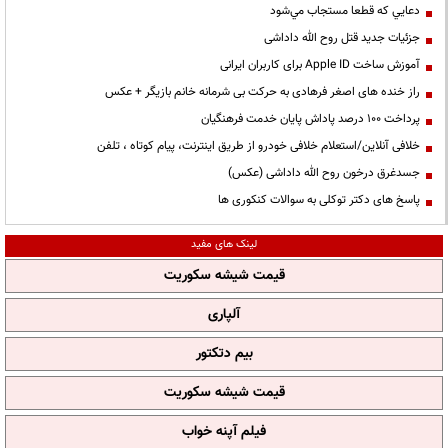
دعايي كه قطعا مستجاب مي‌شود
جزئیات جدید قتل روح الله داداشی
آموزش ساخت Apple ID برای کاربران ایرانی
راز خنده های اصغر فرهادی به حرکت بی شرمانه خانم بازیگر + عکس
پرداخت ۱۰۰ درصد پاداش پایان خدمت فرهنگیان
خلافی آنلاین/استعلام خلافی خودرو از طریق اینترنت، پیام کوتاه ، تلفن
جسدغرق درخون روح الله داداشی (عکس)
پاسخ های دکتر توکلی به سوالات کنکوری ها
لینک های مفید
قیمت شیشه سکوریت
آلپاری
بیم دتکتور
قیمت شیشه سکوریت
فیلم آپنه خواب