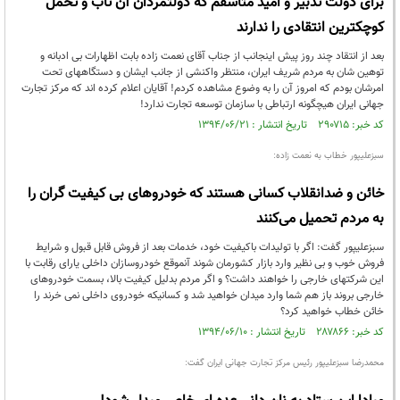
برای دولت تدبیر و امید متأسفم که دولتمردان آن تاب و تحمل
کوچکترین انتقادی را ندارند
بعد از انتقاد چند روز پیش اینجانب از جناب آقای نعمت زاده بابت اظهارات بی ادبانه و
توهین شان به مردم شریف ایران، منتظر واکنشی از جانب ایشان و دستگاههای تحت
امرشان بودم که امروز آن را به وضوع مشاهده کردم! آقایان اعلام کرده اند که مرکز تجارت
جهانی ایران هیچگونه ارتباطی با سازمان توسعه تجارت ندارد!
کد خبر: ۲۹۰۷۱۵ تاریخ انتشار : ۱۳۹۴/۰۶/۲۱
سبزعلیپور خطاب به نعمت زاده:
خائن و ضدانقلاب کسانی هستند که خودروهای بی کیفیت گران را
به مردم تحمیل می‌کنند
سبزعلیپور گفت: اگر با تولیدات باکیفیت خود، خدمات بعد از فروش قابل قبول و شرایط
فروش خوب و بی نظیر وارد بازار کشورمان شوند آنموقع خودروسازان داخلی یارای رقابت با
این شرکتهای خارجی را خواهند داشت؟ و اگر مردم بدلیل کیفیت بالا، بسمت خودروهای
خارجی بروند باز هم شما وارد میدان خواهید شد و کسانیکه خودروی داخلی نمی خرند را
خائن خطاب خواهید کرد؟
کد خبر: ۲۸۷۸۶۶ تاریخ انتشار : ۱۳۹۴/۰۶/۱۰
محمدرضا سبزعلیپور رئیس مرکز تجارت جهانی ایران گفت: