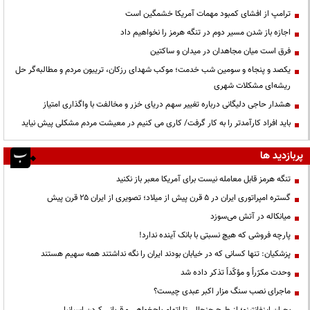
ترامپ از افشای کمبود مهمات آمریکا خشمگین است
اجازه باز شدن مسیر دوم در تنگه هرمز را نخواهیم داد
فرق است میان مجاهدان در میدان و ساکتین
یکصد و پنجاه و سومین شب خدمت؛ موکب شهدای رزکان، تریبون مردم و مطالبه‌گر حل
ریشه‌ای مشکلات شهری
هشدار حاجی دلیگانی درباره تغییر سهم دریای خزر و مخالفت با واگذاری امتیاز
باید افراد کارآمدتر را به کار گرفت/ کاری می کنیم در معیشت مردم مشکلی پیش نیاید
پربازدید ها
تنگه هرمز قابل معامله نیست برای آمریکا معبر باز نکنید
گستره امپراتوری ایران در ۵ قرن پیش از میلاد؛ تصویری از ایران ۲۵ قرن پیش
میانکاله در آتش می‌سوزد
پارچه فروشی که هیچ نسبتی با بانک آینده ندارد!
پزشکیان: تنها کسانی که در خیابان بودند ایران را نگه نداشتند همه سهیم هستند
وحدت مکرّراً و مؤکّداً تذکر داده شد
ماجرای نصب سنگ مزار اکبر عبدی چیست؟