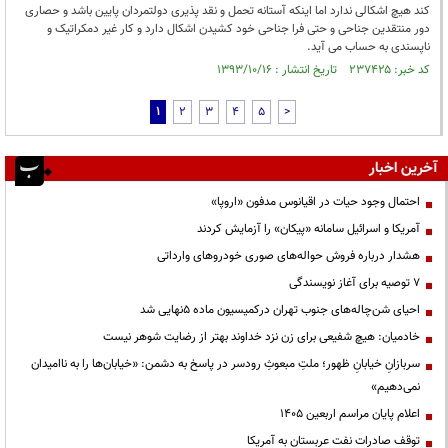
کند هیچ اشکالی ندارد اما اینکه آستانه تحمل و نقد پذیری دولتمردان پایین باشد و حصاری
دور منتقدین جناحی و حتی فرا جناحی خود کشیدن اشکال دارد و کار غیر دمکراتیک و
ناپسندی به حساب می آید.
کد خبر: ۲۳۷۴۲۵ تاریخ انتشار : ۱۳۹۳/۱۰/۱۶
1
2
3
4
5
>
آخرین اخبار
احتمال وجود حیات در اقیانوس مدفون «اروپا»
آمریکا و اسرائیل سامانه «پیکان» را آزمایش کردند
هشدار درباره فروش حواله‌های صوری خودروهای وارداتی
۷ توصیه برای آغاز نویسندگی
احیای شن‌چاله‌های جنوب تهران درکمیسیون ماده ۵نهایی شد
خادمیان: هیچ شفیعی برای زن نزد خداوند بهتر از رضایت شوهر نیست
سربازانِ خیابانِ ظهور؛ ملتِ مبعوثِ رودسر در پاسخ به دشمن: «خیابان‌ها را به ناامیدان
نمی‌دهیم»
اعلام پایان مراسم اربعین ۱۴۰۵
توقف صادرات نفت عربستان به آمریکا