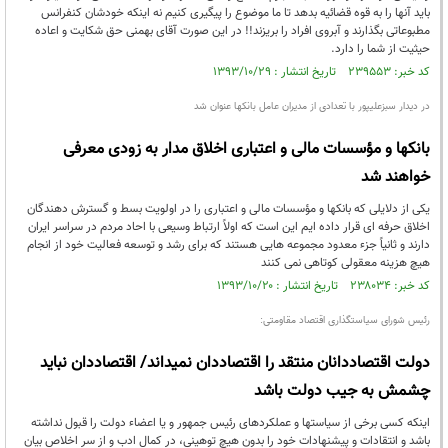
باید آنها را به قوه قضائیه بدهد تا ما موضوع را پیگیری کنیم نه اینکه خودشان کنفرانس
مطبوعاتی بگذارند و آبروی افراد را بریزند!! در این صورت آقای بهمنی حق شکایت و اعاده
حیثیت از شما را دارد.
کد خبر: ۲۳۹۵۵۳ تاریخ انتشار : ۱۳۹۳/۱۰/۲۹
در دیدار سبزعلیپور با تعدادی از مدیران عامل بانکها عنوان شد
بانکها و مؤسسات مالی و اعتباری اخلاق مدار به زودی معرفی
خواهند شد
یکی از دلایلی که بانکها و مؤسسات مالی و اعتباری را در اولویت بسط و گسترش دهندگان
اخلاق حرفه ای قرار داده ایم این است که اولاً ارتباط وسیعی با احاد مردم در سراسر ایران
دارند و ثانیاً جزء معدود مجموعه هایی هستند که برای رشد و توسعه فعالیت خود از انجام
هیچ هزینه معقولی کوتاهی نمی کنند
کد خبر: ۲۳۸۰۳۴ تاریخ انتشار : ۱۳۹۳/۱۰/۲۰
رئیس شورای سیاستگذاری اقتصاد مقاومتی:
دولت اقتصاددانان منتقد را اقتصاددان نمیداند/ اقتصاددان نباید
چشمش به جیب دولت باشد
اینکه کسی برخی از سیاستها و عملکردهای رئیس جمهور و یا اعضاء دولت را قبول نداشته
باشد و انتقادات و پیشنهادات خود را بدون هیچ توهینی، در کمال ادب و از سر اخلاص بیان