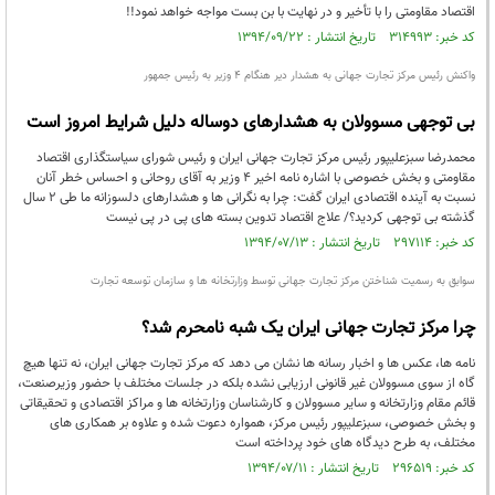
اقتصاد مقاومتی را با تأخیر و در نهایت با بن بست مواجه خواهد نمود!!
کد خبر: ۳۱۴۹۹۳ تاریخ انتشار : ۱۳۹۴/۰۹/۲۲
واکنش رئیس مرکز تجارت جهانی به هشدار دیر هنگام 4 وزیر به رئیس جمهور
بی توجهی مسوولان به هشدارهای دوساله دلیل شرایط امروز است
محمدرضا سبزعلیپور رئیس مرکز تجارت جهانی ایران و رئیس شورای سیاستگذاری اقتصاد
مقاومتی و بخش خصوصی با اشاره نامه اخیر 4 وزیر به آقای روحانی و احساس خطر آنان
نسبت به آینده اقتصادی ایران گفت: چرا به نگرانی ها و هشدارهای دلسوزانه ما طی 2 سال
گذشته بی توجهی کردید؟/ علاج اقتصاد تدوین بسته های پی در پی نیست
کد خبر: ۲۹۷۱۱۴ تاریخ انتشار : ۱۳۹۴/۰۷/۱۳
سوابق به رسمیت شناختن مرکز تجارت جهانی توسط وزارتخانه ها و سازمان توسعه تجارت
چرا مرکز تجارت جهانی ایران یک شبه نامحرم شد؟
نامه ها، عکس ها و اخبار رسانه ها نشان می دهد که مرکز تجارت جهانی ایران، نه تنها هیچ
گاه از سوی مسوولان غیر قانونی ارزیابی نشده بلکه در جلسات مختلف با حضور وزیرصنعت،
قائم مقام وزارتخانه و سایر مسوولان و کارشناسان وزارتخانه ها و مراکز اقتصادی و تحقیقاتی
و بخش خصوصی، سبزعلیپور رئیس مرکز، همواره دعوت شده و علاوه بر همکاری های
مختلف، به طرح دیدگاه های خود پرداخته است
کد خبر: ۲۹۶۵۱۹ تاریخ انتشار : ۱۳۹۴/۰۷/۱۱