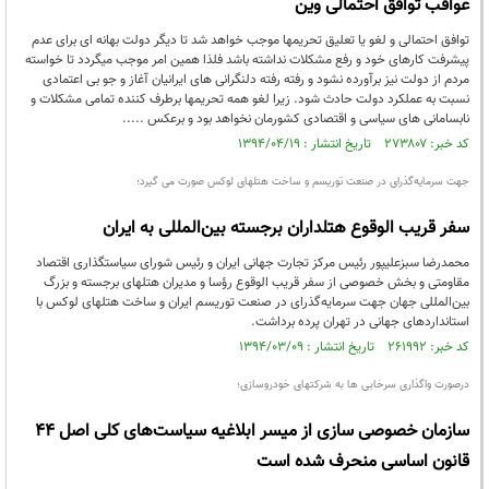
عواقب توافق احتمالی وین
توافق احتمالی و لغو یا تعلیق تحریمها موجب خواهد شد تا دیگر دولت بهانه ای برای عدم
پیشرفت کارهای خود و رفع مشکلات نداشته باشد فلذا همین امر موجب میگردد تا خواسته
مردم از دولت نیز برآورده نشود و رفته رفته دلنگرانی های ایرانیان آغاز و جو بی اعتمادی
نسبت به عملکرد دولت حادث شود. زیرا لغو همه تحریمها برطرف کننده تمامی مشکلات و
نابسامانی های سیاسی و اقتصادی کشورمان نخواهد بود و برعکس .....
کد خبر: ۲۷۳۸۰۷ تاریخ انتشار : ۱۳۹۴/۰۴/۱۹
جهت سرمایه‌گذرای در صنعت توریسم و ساخت هتلهای لوکس صورت می گیرد؛
سفر قریب الوقوع هتلداران برجسته بین‌المللی به ایران
محمدرضا سبزعلیپور رئیس مرکز تجارت جهانی ایران و رئیس شورای سیاستگذاری اقتصاد
مقاومتی و بخش خصوصی از سفر قریب الوقوع رؤسا و مدیران هتلهای برجسته و بزرگ
بین‌المللی جهان جهت سرمایه‌گذرای در صنعت توریسم ایران و ساخت هتلهای لوکس با
استانداردهای جهانی در تهران پرده برداشت.
کد خبر: ۲۶۱۹۹۲ تاریخ انتشار : ۱۳۹۴/۰۳/۰۹
درصورت واگذاری سرخابی ها به شرکتهای خودروسازی؛
سازمان خصوصی سازی از میسر ابلاغیه سیاست‌های کلی اصل ۴۴
قانون اساسی منحرف شده است