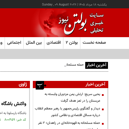
يکشنبه ۱۸ مرداد ۱۴۰۵
|
Sunday , 09 August 2026
صفحه نخست
بولتن ۲
اقتصادی
بین الملل
اجتماعی
ور
آخرین اخبار
حمله مسلحانه به قهوه‌خانه‌ای در زاهدان؛ ۲ نفر جان باختند
ژاوی
آخرین اخبار
یحیی سریع: ارتش یمن مزدوران وابسته به
عربستان را در تعز هدف گرفت
واکنش باشگاه ب
دیدار و گفتگوی رئیس‌جمهور با رهبر معظم انقلاب
باشگاه بارسلونا به 
درباره مسائل اقتصادی و نظامی کشور
کد خبر: ۸۰۰۴۵۹ تاریخ انتشار : ۱۴۰۱/۰۸/۱۰
حمله مسلحانه به قهوه‌خانه‌ای در زاهدان؛ ۲ نفر