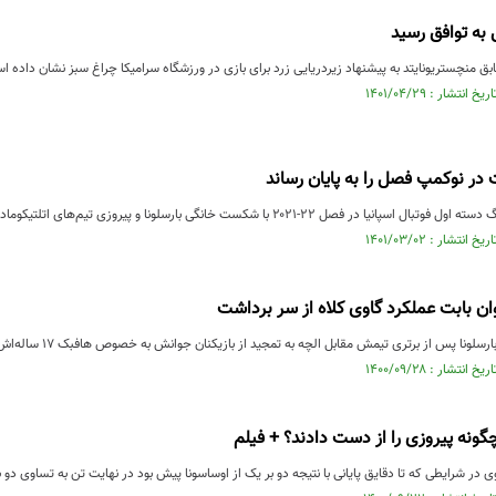
ل به توافق رسید
بق منچستریونایتد به پیشنهاد زیردریایی زرد برای بازی در ورزشگاه سرامیکا چراغ سبز نشان داده ا
ت در نوکمپ فصل را به پایان رساند
 فصل ۲۲-۲۰۲۱ با شکست خانگی بارسلونا و پیروزی تیم‌‌های اتلتیکومادرید و سویا بسته شد.
وان بابت عملکرد گاوی کلاه از سر برداشت
لونا پس از برتری تیمش مقابل الچه به تمجید از بازیکنان جوانش به خصوص هافبک ۱۷ ساله‌اش پرداخت.
گونه پیروزی را از دست دادند؟ + فیلم
وی در شرایطی که تا دقایق پایانی با نتیجه دو بر یک از اوساسونا پیش بود در نهایت تن به تساوی دو ب