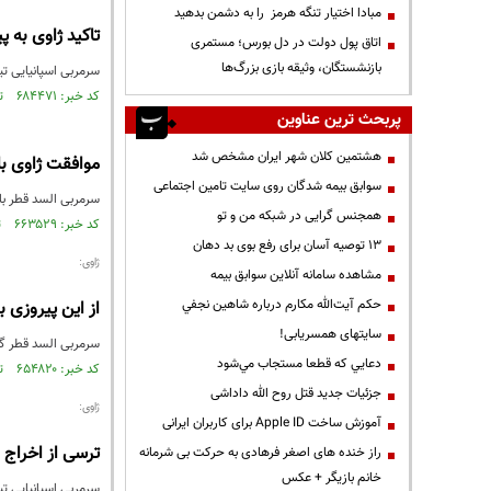
مبادا اختیار تنگه هرمز را به دشمن بدهید
تاکید ژاوی به 
اتاق پول دولت در دل بورس؛ مستمری
بازنشستگان، وثیقه بازی بزرگ‌ها
سرمربی اسپانیایی تی
کد خبر: ۶۸۴۴۷۱ تاریخ انتشار : ۱۳۹۹/۰۷/۰۲
پربحث ترین عناوین
هشتمین کلان شهر ایران مشخص شد
موافقت ژاوی ب
سوابق بیمه شدگان روی سایت تامین اجتماعی
سرمربی السد قطر ب
همجنس گرایی در شبکه من و تو
کد خبر: ۶۶۳۵۲۹ تاریخ انتشار : ۱۳۹۹/۰۲/۰۱
13 توصیه آسان برای رفع بوی بد دهان
ژاوی:
مشاهده سامانه آنلاين سوابق بیمه
حكم آيت‌الله مكارم درباره شاهين نجفي
از این پیروزی 
سایتهای همسریابی!
سرمربی السد قطر گف
دعايي كه قطعا مستجاب مي‌شود
کد خبر: ۶۵۴۸۲۰ تاریخ انتشار : ۱۳۹۸/۱۱/۳۰
جزئیات جدید قتل روح الله داداشی
ژاوی:
آموزش ساخت Apple ID برای کاربران ایرانی
ترسی از اخراج ن
راز خنده های اصغر فرهادی به حرکت بی شرمانه
خانم بازیگر + عکس
سرمربی اسپانیایی تی