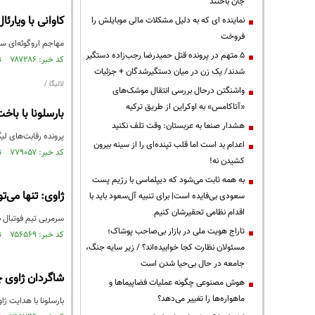
جان باختند
کاوانی با ویارئا
نماینده ای که به دلیل مشکلات مالی موبایلش را
فروخت
مهاجم اروگوئه‌ای سا
۵ متهم در پرونده قتل حمیدرضا رجب‌زاده دستگیر
کد خبر: ۷۸۷۲۸۶ تاریخ انتشار : ۱۴۰۱/۰۴/۲۹
شدند/ یک زن در میان دستگیرشدگان + جزئیات
لالیگا /
واشنگتن درحال بررسی انتقال موشک‌های
«آتاکامس» به اوکراین از طریق ترکیه
بارسلونا با باخ
هشدار صنعا به عربستان: وقت تلف نکنید
پرونده رقابت‌های لیگ دسته اول فوتبال اسپانیا در
اعدام بد است اما قلب تپنده‌ای را از سینه بیرون
کد خبر: ۷۷۹۰۵۷ تاریخ انتشار : ۱۴۰۱/۰۳/۰۲
کشیدن نه!
به همه ثابت می‌شود که دیپلماسی با رژیم پست
ژاوی: تنها می‌ت
سعودی بی‌فایده است| برای تنبیه آل‌سعود باید با
اقدام نظامی تحقیرشان کنیم
سرمربی تیم فوتبال بارس
تاراج هویت ملی در بازار بی‌صاحب پوشاک؛
کد خبر: ۷۵۶۵۶۹ تاریخ انتشار : ۱۴۰۰/۰۹/۲۸
مسئولان نظارت کجا خوابیده‌اند؟ / زیر سایه جنگ،
جامعه در حال بی‌حیا شدن است
شاگردان ژاوی چ
هوش مصنوعی چگونه عملیات فضاپیماها و
ماهواره‌ها را تغییر می‌دهد؟
بارسلونا با هدایت ژا