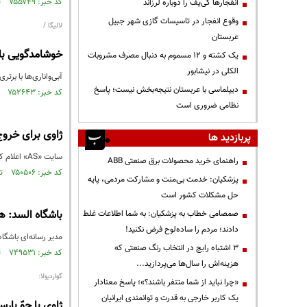
کد خبر: ۷۵۵۷۴۹ تاریخ انتشار : ۱۴۰۰/۰۹/۲۲
انفجارها کی‌یف را دوباره لرزاند
وقوع انفجار در تاسیسات گازی شهر جبیل
لالیگا /
عربستان
خوشامدگویی بارس
یک کشته و ۱۲ مسموم به دنبال مصرف مشروبات
الکلی در نیشابور
آبی‌واناری‌ها با برت
دیپلماسی با عربستان نتیجه‌بخش نیست؛ پاسخ
کد خبر: ۷۵۲۶۴۳ تاریخ انتشار : ۱۴۰۰/۰۸/۳۰
نظامی ضروری است
ژاوی برای خرو
پربازدید ها
سایت «AS» اعلام کرد که بارسا و ژاوی هر کدام نیمی از مبلغ فسخ قرارداد ارناندس را پرداخت خواهند کرد.
راهنمای خرید محصولات برق صنعتی ABB
کد خبر: ۷۵۰۵۰۶ تاریخ انتشار : ۱۴۰۰/۰۸/۱۴
پزشکیان: خدمت بی‌منت و مشارکت مردمی، پایه
حل مشکلات کشور است
باشگاه السد: ه
صمصامی خطاب به پزشکیان: به شما اطلاعات غلط
دادند؛ مردم را ساده‌لوح فرض نکنید!
مدیر رسانه‌ای باشگاه
3 اشتباه رایج در انتخاب رنگ صنعتی که
کد خبر: ۷۴۹۵۳۱ تاریخ انتشار : ۱۴۰۰/۰۸/۰۹
هزینه‌اش را سال‌ها می‌پردازید...
گواردیولا:
«چرا نباید از شما متنفر باشند؟»؛ پاسخ معنادار
یک کاربر خارجی به قدرت و توانمندی ایرانیان
ژاوی با جوّ بار