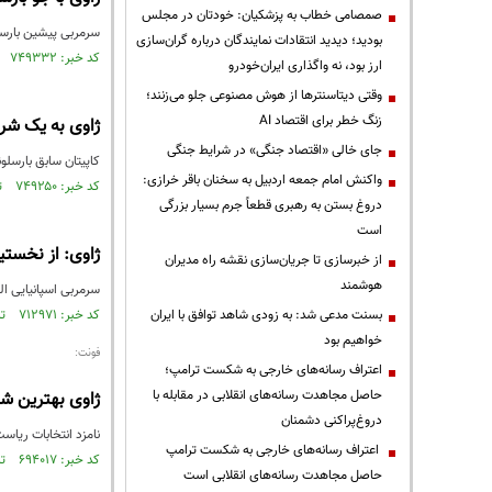
صمصامی خطاب به پزشکیان: خودتان در مجلس
سرمربی پیشین بارسلون
بودید؛ دیدید انتقادات نمایندگان درباره گران‌سازی
کد خبر: ۷۴۹۳۳۲ تاریخ انتشار : ۱۴۰۰/۰۸/۰۸
ارز بود، نه واگذاری ایران‌خودرو
وقتی دیتاسنترها از هوش مصنوعی جلو می‌زنند؛
زنگ خطر برای اقتصاد AI
ژاوی به یک شر
جای خالی «اقتصاد جنگی» در شرایط جنگی
کاپیتان سابق بارسلو
واکنش امام جمعه اردبیل به سخنان باقر خرازی:
کد خبر: ۷۴۹۲۵۰ تاریخ انتشار : ۱۴۰۰/۰۸/۰۷
دروغ بستن به رهبری قطعاً جرم بسیار بزرگی
است
ژاوی: از نخست
از خبرسازی تا جریان‌سازی نقشه راه مدیران
هوشمند
سرمربی اسپانیایی ا
بسنت مدعی شد: به زودی شاهد توافق با ایران
کد خبر: ۷۱۲۹۷۱ تاریخ انتشار : ۱۳۹۹/۱۲/۱۸
خواهیم بود
فونت:
اعتراف رسانه‌های خارجی به شکست ترامپ؛
حاصل مجاهدت رسانه‌های انقلابی در مقابله با
ژاوی بهترین ش
دروغ‌پراکنی دشمنان
نامزد انتخابات ریاس
اعتراف رسانه‌های خارجی به شکست ترامپ
کد خبر: ۶۹۴۰۱۷ تاریخ انتشار : ۱۳۹۹/۰۸/۳۰
حاصل مجاهدت رسانه‌های انقلابی است