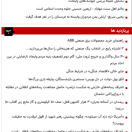
تشکیل کمیته بررسی کیوسک‌های پایتخت
عالم اهل سنت مهاباد : اربعین حسینی جلوه وحدت اسلامی است
یحیی سریع: ارتش یمن مزدوران وابسته به عربستان را در تعز هدف گرفت
پربازدید ها
راهنمای خرید محصولات برق صنعتی ABB
3 اشتباه رایج در انتخاب رنگ صنعتی که هزینه‌اش را سال‌ها می‌پردازید...
۳۰ سال واگذاری و خروج ثروت ملی؛ گام دوم تضعیف بنیه مردم وایجاد نارضایتی در بین
احاد مردم
جای خالی «اقتصاد جنگی» در شرایط جنگی
اتاق پول دولت در دل بورس؛ مستمری بازنشستگان، وثیقه بازی بزرگ‌ها
اعتراف رسانه‌های خارجی به شکست ترامپ؛ حاصل مجاهدت رسانه‌های انقلابی در مقابله
با دروغ‌پراکنی دشمنان
ریمـدان در آستانه بحران؛ ۳ هزار کامیون قفل، صف ۵۰ کیلومتری و گاز مایع زیر آفتاب ۵۰
درجه!
«آمریکا ذرّه ذرّه آب میشود»؛ چگونه پیشبینی رهبر شهید از افول ابرقدرت به حقیقت
پیوست؟
اعتراف رسانه‌های خارجی به شکست ترامپ حاصل مجاهدت رسانه‌های انقلابی است