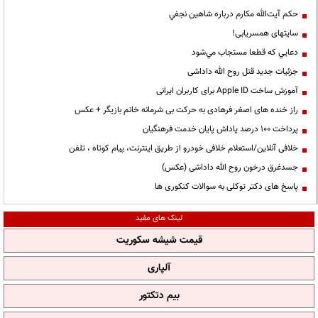
حكم آيت‌الله مكارم درباره شاهين نجفي
سایتهای همسریابی!
دعايي كه قطعا مستجاب مي‌شود
جزئیات جدید قتل روح الله داداشی
آموزش ساخت Apple ID برای کاربران ایرانی
راز خنده های اصغر فرهادی به حرکت بی شرمانه خانم بازیگر + عکس
پرداخت ۱۰۰ درصد پاداش پایان خدمت فرهنگیان
خلافی آنلاین/استعلام خلافی خودرو از طریق اینترنت، پیام کوتاه ، تلفن
جسدغرق درخون روح الله داداشی (عکس)
پاسخ های دکتر توکلی به سوالات کنکوری ها
لینک های مفید
قیمت شیشه سکوریت
آلپاری
بیم دتکتور