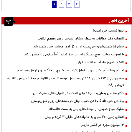
1
2
3
>
آخرین اخبار
دعوا نیست؛ نبرد است!
انتصاب دکتر ذوالقدر به عنوان مشاور سیاسی رهبر معظم انقلاب
«علیرضا شهسواری» سرپرست اداره کل امور مجلس بنیاد شهید شد
با تصویب دولت، هیچ دستگاه اجرایی حق ندارد رأساً سکویی را مسدود کند
انتخاب امروز ما، آینده اقتصاد ایران
ادعای رسانه آمریکایی درباره تمایل ترامپ به خروج از جنگ بدون توافق هسته‌ای
سه چهارم از ۴۱۲ هزار و ۴۶۶ تن محصول عرضه شده در تالارهای مختلف بورس کالا به
فروش نرفت
دکتر محسن رضایی، نماینده رهبر انقلاب در شورای عالی امنیت ملی
واکنش حزب‌الله گنجاندن جنوب لبنان در نقشه‌های رژیم صهیونیستی
شلیک موج جدیدی از موشک‌های یمن به سمت «المخا»
اعطای زمین ۲۰۰ متری به خانواده‌های دارای ۳ فرزند و بیش
۱۴ میلیون مجرد در کشور داریم