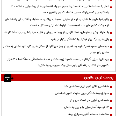
آغاز یک سلسله‌کلیپ ۱۰ قسمتی با محور «جهاد اقتصادی»؛ از ریشه‌یابی مشکلات تا
راهکارهایی که می‌تواند مسیر اقتصاد کشور را تغییر دهد
پاتریشیا مارینز با اشاره به توافق امنیتی سه‌جانبه ریاض، اسلام‌آباد و آنکارا، آن را نشانه‌ای
از حرکت کشورهای منطقه به سمت ترتیبات امنیتی مستقل دانست
با اعتراف یکی از متهمان، ابعاد تازه‌ای از پرونده ربایش و قتل حمیدرضا رجب‌زاده آشکار شد
بازی‌های لیگ برتر فوتبال با تماشاگر برگزار می‌شود
حرف‌های صمیمانه یک تیم رسانه‌ای در روز خبرنگار؛ از سختی‌های کار، ندیده‌شدن زحمات و
ماندن پای مردم
ریمـدان؛ مرزی گرفتار در صف، کمبود زیرساخت و ضعف هماهنگی دستگاه‌ها / ۳ هزار
کامیون در انتظار، رانندگان بدون حتی یک سرویس بهداشتی!
پربحث ترین عناوین
هشتمین کلان شهر ایران مشخص شد
سوابق بیمه شدگان روی سایت تامین اجتماعی
همجنس گرایی در شبکه من و تو
13 توصیه آسان برای رفع بوی بد دهان
مشاهده سامانه آنلاين سوابق بیمه