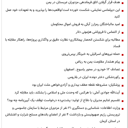
هدف قرار گرفتن اتاق‌ فرماندهی مزدوران عربستان در یمن
این دیپلماسی نمایشی، شکست خورده است/واقعیت‌ها را بپذیرید و به تعهدات خود عمل
کنید
امید مالباختگان رمزارز آبکی به فروش اموال محکومان
از التماس تا فروپاشی هژمونی دلار
مطالبه برای شکستن انحصار پیمانکاری؛ نظارت دقیق بر واگذاری پروژه‌ها، راهکار مقابله با
فساد
حمله نیروهای اسرائیلی به خبرنگار پرس‌تی‌وی
پیام هشدار مقاومت یمن به ریاض
تصادف ۱۲ خودرو در محور یاسوج ـ اصفهان
رکوردشکنی دختر دونده ایران در بلاروس
پزشکیان: مشروطه نقطه عطف بیداری و آزادی‌خواهی ملت ایران بود
آیت‌الله جوادی آملی: با هرکس که وحدت ملی و اسلامی را بشکند، باید مقابله کرد
تقسیم غنایم مدیران یا دفاع از تولید؛ پشت‌پرده درخواست توقف یک آیین‌نامه چه بود؟
وزارت اطلاعات: شناسایی و دستگیری ۲۱ نفر از مزدوران مرتبط با سازمان جاسوسی و
تروریستی رژیم صهیونیستی و بازداشت ۴ نفر از اعضای باندهای مسلح شرارت و اغتشاش
در استان کرمان