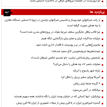
دو تروریست در عملیات نیروهای عراقی در «الانبار» دستگیر شدند
پربازدید ها
از رانت‌ شرکتهای خودروساز و تاسیس شرکتهای تراستی در اروپا تا تسخیر دستگاه نظارتی
با چه هدفی صورت گرفته است
چرا قالب وافل جایگزین سقف تیرچه بلوک در پروژه‌های مدرن شده است؟
جزئیات مذاکرات ایران و عمان برای بازگشایی تنگه هرمز
تخم‌مرغ‌هایی که در مرز پوسیدند تا اقتدار اداری اثبات شود
خودتحقیرها عریضه‌نویس کاخ سفید شده‌اند!
تشخیص روان‌شناختی ترامپ: «او تجسم خالص شیطان است!»
عملیات «نصر ۷» چه هدفی را دنبال می‌کرد؟
زلزله شهر یاسوج را لرزاند
آمریکا ویزای سفیر برزیل را باطل کرد
۲ گزینه صنعا برای ریاض
میانکاله در آتش می‌سوزد
پزشکیان: تنها کسانی که در خیابان بودند ایران را نگه نداشتند همه سهیم هستند
گستره امپراتوری ایران در ۵ قرن پیش از میلاد؛ تصویری از ایران ۲۵ قرن پیش