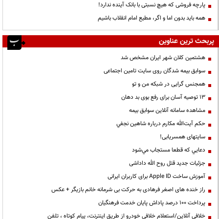
پارچه فروشی که هیچ نسبتی با بانک آینده ندارد!
همه باید بدون اما و اگر، مطیع امام انقلاب باشیم
پربحث ترین عناوین
هشتمین کلان شهر ایران مشخص شد
سوابق بیمه شدگان روی سایت تامین اجتماعی
همجنس گرایی در شبکه من و تو
13 توصیه آسان برای رفع بوی بد دهان
مشاهده سامانه آنلاين سوابق بیمه
حكم آيت‌الله مكارم درباره شاهين نجفي
سایتهای همسریابی!
دعايي كه قطعا مستجاب مي‌شود
جزئیات جدید قتل روح الله داداشی
آموزش ساخت Apple ID برای کاربران ایرانی
راز خنده های اصغر فرهادی به حرکت بی شرمانه خانم بازیگر + عکس
پرداخت ۱۰۰ درصد پاداش پایان خدمت فرهنگیان
خلافی آنلاین/استعلام خلافی خودرو از طریق اینترنت، پیام کوتاه ، تلفن