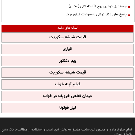
جسدغرق درخون روح الله داداشی (عکس)
پاسخ های دکتر توکلی به سوالات کنکوری ها
لینک های مفید
قیمت شیشه سکوریت
آلپاری
بیم دتکتور
قیمت شیشه سکوریت
فیلم آپنه خواب
درمان قطعی خروپف در خواب
لیزر فوتونا
تمام حقوق مادی و معنوی این سایت متعلق به بولتن نیوز است و استفاده از مطالب با ذکر منبع
بلامانع است.