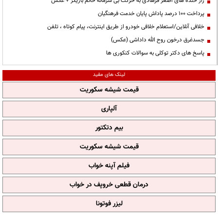
راز خنده های اصغر فرهادی به حرکت بی شرمانه خانم بازیگر + عکس
پرداخت ۱۰۰ درصد پاداش پایان خدمت فرهنگیان
خلافی آنلاین/استعلام خلافی خودرو از طریق اینترنت، پیام کوتاه ، تلفن
جسدغرق درخون روح الله داداشی (عکس)
پاسخ های دکتر توکلی به سوالات کنکوری ها
لینک های مفید
قیمت شیشه سکوریت
آلپاری
بیم دتکتور
قیمت شیشه سکوریت
فیلم آپنه خواب
درمان قطعی خروپف در خواب
لیزر فوتونا