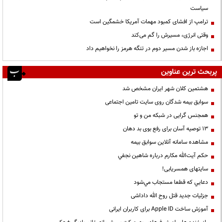
سیاست
ترامپ از افشای کمبود مهمات آمریکا خشمگین است
وقتی انرژی، مسیرش را گم می‌کند
اجازه باز شدن مسیر دوم در تنگه هرمز را نخواهیم داد
پربحث ترین عناوین
هشتمین کلان شهر ایران مشخص شد
سوابق بیمه شدگان روی سایت تامین اجتماعی
همجنس گرایی در شبکه من و تو
13 توصیه آسان برای رفع بوی بد دهان
مشاهده سامانه آنلاين سوابق بیمه
حكم آيت‌الله مكارم درباره شاهين نجفي
سایتهای همسریابی!
دعايي كه قطعا مستجاب مي‌شود
جزئیات جدید قتل روح الله داداشی
آموزش ساخت Apple ID برای کاربران ایرانی