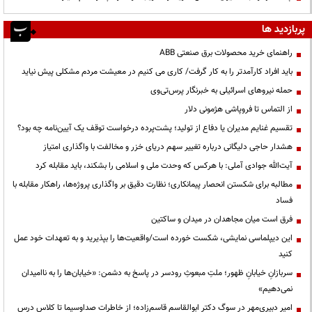
پربازدید ها
راهنمای خرید محصولات برق صنعتی ABB
باید افراد کارآمدتر را به کار گرفت/ کاری می کنیم در معیشت مردم مشکلی پیش نیاید
حمله نیروهای اسرائیلی به خبرنگار پرس‌تی‌وی
از التماس تا فروپاشی هژمونی دلار
تقسیم غنایم مدیران یا دفاع از تولید؛ پشت‌پرده درخواست توقف یک آیین‌نامه چه بود؟
هشدار حاجی دلیگانی درباره تغییر سهم دریای خزر و مخالفت با واگذاری امتیاز
آیت‌الله جوادی آملی: با هرکس که وحدت ملی و اسلامی را بشکند، باید مقابله کرد
مطالبه برای شکستن انحصار پیمانکاری؛ نظارت دقیق بر واگذاری پروژه‌ها، راهکار مقابله با
فساد
فرق است میان مجاهدان در میدان و ساکتین
این دیپلماسی نمایشی، شکست خورده است/واقعیت‌ها را بپذیرید و به تعهدات خود عمل
کنید
سربازانِ خیابانِ ظهور؛ ملتِ مبعوثِ رودسر در پاسخ به دشمن: «خیابان‌ها را به ناامیدان
نمی‌دهیم»
امیر دبیری‌مهر در سوگ دکتر ابوالقاسم قاسم‌زاده؛ از خاطرات صداوسیما تا کلاس درس