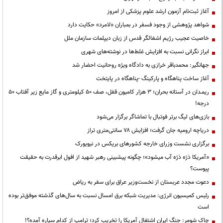
آغاز ثبت‌نام آزمون ارشد علوم پزشکی از امروز
شواهد پژوهشی از وجود فسفر در بمباران «لامرد» حکایت دارد
خاصیت عجیب رژیم اشغالگر قدس از زبان دیپلمات سازمان ملل
ابراز نگرانی نسبت به افزایش غلط‌ها در نوشته‌های شهری
جهانگیر: محمدباقر خرازی به دادگاه ویژه روحانیت احضار شد
آغاز ساخت پناهگاه و پارکینگ -پناهگاه در پایتخت
ریمـدان در آستانه بحران؛ ۳ هزار کامیون قفل، صف ۵۰ کیلومتری و گاز مایع زیر آفتاب ۵۰
درجه!
بازی‌های لیگ برتر فوتبال با تماشاگر برگزار می‌شود
دریاچه ارومیه جان گرفت؛ افزایش ۷۸ سانتی‌متری تراز
برگزاری نشست وزرای خارجه کشورهای بریکس در نیویورک
«آمریکا ذرّه ذرّه آب میشود»؛ چگونه پیشبینی رهبر شهید از افول ابرقدرت به حقیقت
پیوست؟
دعوت مجدد عربستان از نخست‌وزیر عراق برای سفر به ریاض
رئیس کمیسیون انرژی: مدیریت شبکه برق امسال نسبت به سال‌های گذشته موفق‌تر بوده
است
چاک شومر: جنگ ایران اشتغال آمریکا را تخریب کرد؛ ترامپ از کدام سیاره آمده؟!