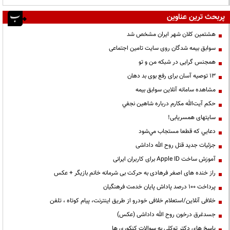
پربحث ترین عناوین
هشتمین کلان شهر ایران مشخص شد
سوابق بیمه شدگان روی سایت تامین اجتماعی
همجنس گرایی در شبکه من و تو
13 توصیه آسان برای رفع بوی بد دهان
مشاهده سامانه آنلاين سوابق بیمه
حكم آيت‌الله مكارم درباره شاهين نجفي
سایتهای همسریابی!
دعايي كه قطعا مستجاب مي‌شود
جزئیات جدید قتل روح الله داداشی
آموزش ساخت Apple ID برای کاربران ایرانی
راز خنده های اصغر فرهادی به حرکت بی شرمانه خانم بازیگر + عکس
پرداخت ۱۰۰ درصد پاداش پایان خدمت فرهنگیان
خلافی آنلاین/استعلام خلافی خودرو از طریق اینترنت، پیام کوتاه ، تلفن
جسدغرق درخون روح الله داداشی (عکس)
پاسخ های دکتر توکلی به سوالات کنکوری ها