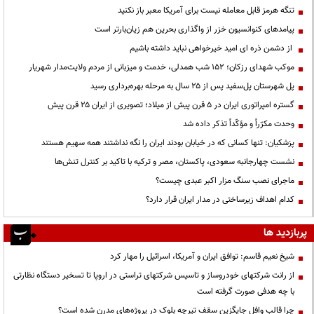
تنگه هرمز قابل معامله نیست برای آمریکا معبر باز نکنید
پیامدهای کنوانسیون خزر از واگذاری بحرین هم زیان‌بارتر است
از دشمن ذره ای امید خیرخواهی نباید داشته باشیم
موکب شهدای رزکان؛ ۱۵۲ شب همدلی، خدمت و میزبانی از مردم ولایت‌مدار شهریار
پل شهرستان پل‌سفید پس از ۲۵ سال به مرحله بهره‌برداری رسید
گستره امپراتوری ایران در ۵ قرن پیش از میلاد؛ تصویری از ایران ۲۵ قرن پیش
وحدت مکرّراً و مؤکّداً تذکر داده شد
پزشکیان: تنها کسانی که در خیابان بودند ایران را نگه نداشتند همه سهیم هستند
نشست چهارجانبه سعودی، پاکستان، مصر و ترکیه با تاکید بر کنترل تنش‌ها
ماجرای نصب سنگ مزار اکبر عبدی چیست؟
کدام اهداف زیرساختی در مدار ایران قرار دارد؟
پربازدید ها
شیخ نعیم قاسم: توافق ایران و آمریکا، اسرائیل را مهار کرد
از رانت‌ شرکتهای خودروساز و تاسیس شرکتهای تراستی در اروپا تا تسخیر دستگاه نظارتی
با چه هدفی صورت گرفته است
چرا قالب وافل جایگزین سقف تیرچه بلوک در پروژه‌های مدرن شده است؟