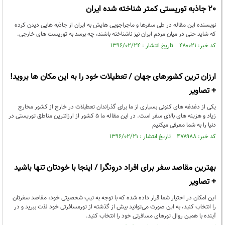
20 جاذبه توریستی کمتر شناخته شده ایران
نویسنده این مقاله در طی سفرها و ماجراجویی هایش به ایران از جاذبه هایی دیدن کرده
که شاید حتی در میان مردم ایران نیز ناشناخته باشند، چه برسد به توریست های خارجی.
کد خبر: ۴۸۰۰۲۱ تاریخ انتشار : ۱۳۹۶/۰۲/۲۴
ارزان ترین کشورهای جهان / تعطیلات خود را به این مکان ها بروید!
+ تصاویر
یکی از دغدغه های کنونی بسیاری از ما برای گذراندان تعطیلات در خارج از کشور مخارج
زیاد و هزینه های بالای سفر است. در این مقاله ما 5 کشور از ارزانترین مناطق توریستی در
دنیا را به شما معرفی میکنیم
کد خبر: ۴۷۸۹۸۸ تاریخ انتشار : ۱۳۹۶/۰۲/۲۱
بهترین مقاصد سفر برای افراد درونگرا / اینجا با خودتان تنها باشید
+ تصاویر
این امکان در اختیار شما قرار داده شده که با توجه به تیپ شخصیتی خود، مقاصد سفرتان
را انتخاب کنید، به این صورت می‌توانید بیش از گذشته از تورمسافرتی خود لذت ببرید و در
آینده با همین روال تورهای مسافرتی خود را انتخاب کنید.