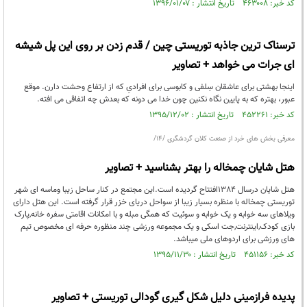
کد خبر: ۴۶۳۰۰۸ تاریخ انتشار : ۱۳۹۶/۰۱/۰۷
ترسناک ترین جاذبه توریستی چین / قدم زدن بر روی این پل شیشه
ای جرات می خواهد + تصاویر
اینجا بهشتی برای عاشقان سِلفی و کابوسی برای افرادیِ که از ارتفاع وحشت دارن. موقع
عبور، بهتره که به پایین نگاه نکنین چون خدا می دونه که بعدش چه اتفاقی می افته.
کد خبر: ۴۵۲۲۶۱ تاریخ انتشار : ۱۳۹۵/۱۲/۰۲
معرفی بخش های خرد از صنعت کلان گردشگری /14/
هتل شایان چمخاله را بهتر بشناسید + تصاویر
هتل شایان درسال 1384افتتاح گردیده است.این مجتمع در کنار ساحل زیبا وماسه ای شهر
توریستی چمخاله با منظره بسیار زیبا از سواحل دریای خزر قرار گرفته است. این هتل دارای
ویلاهای سه خوابه و یک خوابه و سوئیت که همگی مبله و با امکانات اقامتی سفره خانه,پارک
بازی کودک,اینترنت,جت اسکی و یک مجموعه ورزشی چند منظوره حرفه ای مخصوص تیم
های ورزشی برای اردوهای ملی میباشد.
کد خبر: ۴۵۱۱۵۶ تاریخ انتشار : ۱۳۹۵/۱۱/۳۰
پدیده فرازمینی دلیل شکل گیری گودالی توریستی + تصاویر