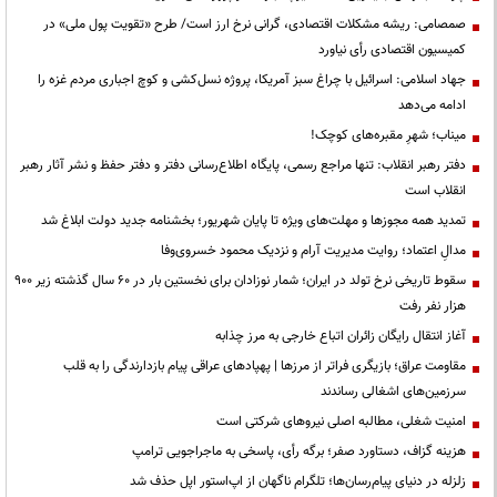
صمصامی: ریشه مشکلات اقتصادی، گرانی نرخ ارز است/ طرح «تقویت پول ملی» در
کمیسیون اقتصادی رأی نیاورد
جهاد اسلامی: اسرائیل با چراغ سبز آمریکا، پروژه نسل‌کشی و کوچ اجباری مردم غزه را
ادامه می‌دهد
میناب؛ شهرِ مقبره‌های کوچک!
دفتر رهبر انقلاب: تنها مراجع رسمی، پایگاه اطلاع‌رسانی دفتر و دفتر حفظ و نشر آثار رهبر
انقلاب است
تمدید همه مجوزها و مهلت‌های ویژه تا پایان شهریور؛ بخشنامه جدید دولت ابلاغ شد
مدالِ اعتماد؛ روایت مدیریت آرام و نزدیک محمود خسروی‌وفا
سقوط تاریخی نرخ تولد در ایران؛ شمار نوزادان برای نخستین بار در ۶۰ سال گذشته زیر ۹۰۰
هزار نفر رفت
آغاز انتقال رایگان زائران اتباع خارجی به مرز چذابه
مقاومت عراق؛ بازیگری فراتر از مرزها | پهپادهای عراقی پیام بازدارندگی را به قلب
سرزمین‌های اشغالی رساندند
‌امنیت شغلی، مطالبه اصلی نیروهای شرکتی است
هزینه گزاف، دستاورد صفر؛ برگه رأی، پاسخی به ماجراجویی ترامپ
زلزله در دنیای پیام‌رسان‌ها؛ تلگرام ناگهان از اپ‌استور اپل حذف شد