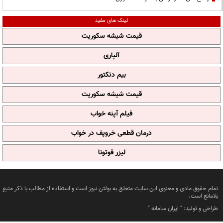
لینک های مفید
قیمت شیشه سکوریت
آلپاری
بیم دتکتور
قیمت شیشه سکوریت
فیلم آپنه خواب
درمان قطعی خروپف در خواب
لیزر فوتونا
تمام حقوق مادی و معنوی این سایت متعلق به بولتن نیوز است و استفاده از مطالب با ذکر منبع
بلامانع است.
طراحی و تولید: "
ایران سامانه
"