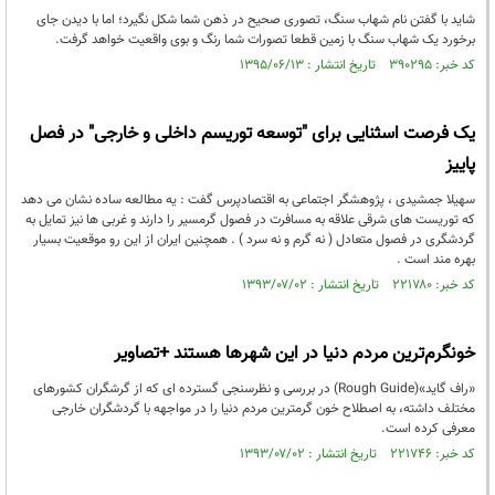
شاید با گفتن نام شهاب سنگ، تصوری صحیح در ذهن شما شکل نگیرد؛ اما با دیدن جای
برخورد یک شهاب سنگ با زمین قطعا تصورات شما رنگ و بوی واقعیت خواهد گرفت.
کد خبر: ۳۹۰۲۹۵ تاریخ انتشار : ۱۳۹۵/۰۶/۱۳
یک فرصت اسثنایی برای "توسعه توریسم داخلی و خارجی" در فصل
پاییز
سهیلا جمشیدی ، پژوهشگر اجتماعی به اقتصادپرس گفت : یه مطالعه ساده نشان می دهد
که توریست های شرقی علاقه به مسافرت در فصول گرمسیر را دارند و غربی ها نیز تمایل به
گردشگری در فصول متعادل ( نه گرم و نه سرد ) . همچنین ایران از این رو موقعیت بسیار
بهره مند است .
کد خبر: ۲۲۱۷۸۰ تاریخ انتشار : ۱۳۹۳/۰۷/۰۲
خونگرم‌ترین مردم دنیا در این شهرها هستند +تصاویر
«راف گاید»(Rough Guide) در بررسی و نظرسنجی گسترده ای که از گرشگران کشورهای
مختلف داشته، به اصطلاح خون گرمترین مردم دنیا را در مواجهه با گردشگران خارجی
معرفی کرده است.
کد خبر: ۲۲۱۷۴۶ تاریخ انتشار : ۱۳۹۳/۰۷/۰۲