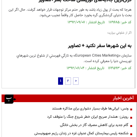
گران‌ترین جاذبه‌های توریستی ساخت بشر+تصاویر
هرجا که بحث از پول زیاد باشد به طور حتم مرکز توجهات قرار خواهد گرفت. حال اگر این
بحث با دنیای گردشگری گره بخورد حاصل کار واقعاً عجیب می‌شود.
کد خبر: ۱۷۹۶۸۵ تاریخ انتشار : ۱۳۹۲/۰۹/۰۷
اگر از شلوغي بيزاريد؛
به اين شهرها سفر نكنيد + تصاوير
سازمان «European Cities Marketing» به تازگي فهرستي از شلوغ ترين شهرهاي
توريستي دنيا را معرفي كرده است.
کد خبر: ۱۶۴۵۹۳ تاریخ انتشار : ۱۳۹۲/۰۶/۰۴
1
2
>
آخرین اخبار
ونس: ایرانی‌ها طرف بسیار دشواری برای مذاکره هستند
رویترز: هشدار صریح ایران خطر شروع جنگ را متوقف کرد
گام جدید برای کاهش مصرف گاز در بخش خانگی
شکنجه رئیس بیمارستان کمال عدوان غزه در زندان رژیم صهیونیستی