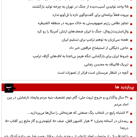
95 واحد تولیدی آسیب‌دیده از جنگ در تهران به چرخه تولید بازگشتند
بیروت فعلاً برنامه‌ای برای گفت‌وگوی تازه با تل‌آویو ندارد
تجاوز نظامی رژیم صهیونیستی به خاک سوریه در منطقه القنیطره
وال‌استریت‌ژرونال: جنگ با ایران ضعف‌های ارتش آمریکا را رو کرد
طعنه سی‌ان‌ان به توهم ترامپ برای تسلیم ایران
حاجی دلیگانی از استیضاح عراقچی خبر داد
شروط ایران برای بازگشایی تنگه هرمز بی‌اعتنا به لاف‌های گزاف ترامپ
تبریک قالیباف به محسن رضایی
آنچه در انتظار عربستان است فراتر از تصورات است
پربازدید ها
۳۰ سال واگذاری و خروج ثروت ملی؛ گام دوم تضعیف بنیه مردم وایجاد نارضایتی در بین
احاد مردم
3 اشتباه رایج در انتخاب رنگ صنعتی که هزینه‌اش را سال‌ها می‌پردازید...
ریمـدان در آستانه بحران؛ ۳ هزار کامیون قفل، صف ۵۰ کیلومتری و گاز مایع زیر آفتاب ۵۰
درجه!
با اعتراف یکی از متهمان، ابعاد تازه‌ای از پرونده ربایش و قتل حمیدرضا رجب‌زاده آشکار شد