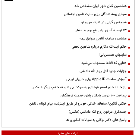
هشتمین کلان شهر ایران مشخص شد
سوابق بیمه شدگان روی سایت تامین اجتماعی
همجنس گرایی در شبکه من و تو
13 توصیه آسان برای رفع بوی بد دهان
مشاهده سامانه آنلاين سوابق بیمه
حكم آيت‌الله مكارم درباره شاهين نجفي
سایتهای همسریابی!
دعايي كه قطعا مستجاب مي‌شود
جزئیات جدید قتل روح الله داداشی
آموزش ساخت Apple ID برای کاربران ایرانی
راز خنده های اصغر فرهادی به حرکت بی شرمانه خانم بازیگر + عکس
پرداخت ۱۰۰ درصد پاداش پایان خدمت فرهنگیان
خلافی آنلاین/استعلام خلافی خودرو از طریق اینترنت، پیام کوتاه ، تلفن
جسدغرق درخون روح الله داداشی (عکس)
پاسخ های دکتر توکلی به سوالات کنکوری ها
لینک های مفید