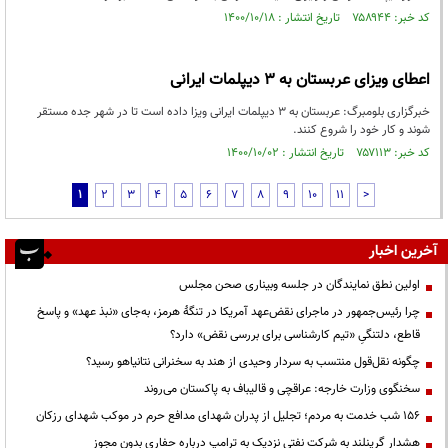
کد خبر: ۷۵۸۹۴۴ تاریخ انتشار : ۱۴۰۰/۱۰/۱۸
اعطای ویزای عربستان به ۳ دیپلمات ایرانی
خبرگزاری بلومبرگ: عربستان به ۳ دیپلمات ایرانی ویزا داده است تا در شهر جده مستقر
شوند و کار خود را شروع کنند.
کد خبر: ۷۵۷۱۱۳ تاریخ انتشار : ۱۴۰۰/۱۰/۰۲
1
2
3
4
5
6
7
8
9
10
11
>
آخرین اخبار
اولین نطق نمایندگان در جلسه وبیناری صحن مجلس
چرا رئیس‌جمهور در ماجرای نقض‌عهد آمریکا در تنگهٔ هرمز، به‌جای «نبذ عهد» و پاسخ
قاطع، دلتنگیِ «تیم کارشناسی برای بررسی نقض» دارد؟
چگونه نقل‌قول منتسب به سردار وحیدی از هند به سخنرانی نتانیاهو رسید؟
سخنگوی وزارت خارجه: عراقچی و قالیباف به پاکستان می‌روند
۱۵۶ شب خدمت به مردم؛ تجلیل از پدران شهدای مدافع حرم در موکب شهدای رزکان
هشدار گرینلند به شرکت نفتی نزدیک به ترامپ درباره حفاری بدون مجوز