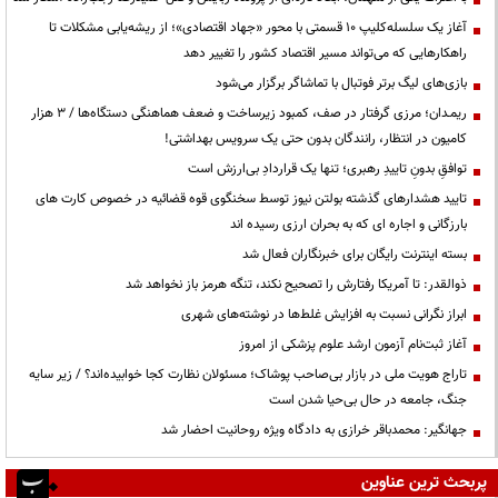
آغاز یک سلسله‌کلیپ ۱۰ قسمتی با محور «جهاد اقتصادی»؛ از ریشه‌یابی مشکلات تا
راهکارهایی که می‌تواند مسیر اقتصاد کشور را تغییر دهد
بازی‌های لیگ برتر فوتبال با تماشاگر برگزار می‌شود
ریمـدان؛ مرزی گرفتار در صف، کمبود زیرساخت و ضعف هماهنگی دستگاه‌ها / ۳ هزار
کامیون در انتظار، رانندگان بدون حتی یک سرویس بهداشتی!
توافقِ بدونِ تاییدِ رهبری؛ تنها یک قراردادِ بی‌ارزش است
تایید هشدارهای گذشته بولتن نیوز توسط سخنگوی قوه قضائیه در خصوص کارت های
بارزگانی و اجاره ای که به بحران ارزی رسیده اند
بسته اینترنت رایگان برای خبرنگاران فعال شد
ذوالقدر: تا آمریکا رفتارش را تصحیح نکند، تنگه هرمز باز نخواهد شد
ابراز نگرانی نسبت به افزایش غلط‌ها در نوشته‌های شهری
آغاز ثبت‌نام آزمون ارشد علوم پزشکی از امروز
تاراج هویت ملی در بازار بی‌صاحب پوشاک؛ مسئولان نظارت کجا خوابیده‌اند؟ / زیر سایه
جنگ، جامعه در حال بی‌حیا شدن است
جهانگیر: محمدباقر خرازی به دادگاه ویژه روحانیت احضار شد
پربحث ترین عناوین