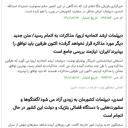
خبرگزاری بلژیکی بلگا اعلام کرد که دادگاهی در این کشور حکم ممنوعیت استرداد اسدالله
اسدی، دیپلمات ایرانی شاغل در سفارت کشورمان در وین، را لغو کرده است.
کد خبر: ۷۹۷۱۵۴ تاریخ انتشار : ۱۴۰۱/۰۷/۱۳
دیپلمات ارشد اتحادیه اروپا: مذاکرات به اتمام رسید/ متن جدید
دیگر مورد مذاکره قرار نخواهد گرفت؛ اکنون طرفین باید توافق را
بپذیرند/ایران: نیازمند بررسی جامع است
استفانی لیختشنتاین خبرنگار پولتیکو نوشت: دیپلمات ارشد اتحادیه اروپا می گوید که طرفین
مذاکره وین را طی چند ساعت آینده ترک می کنند. مذاکرات به اتمام رسید، بهترین توافق
ممکن را مذاکره کردیم، اکنون این طرفین مذاکرات هستند که باید توافق را بپذیرند.
کد خبر: ۷۸۹۶۹۷ تاریخ انتشار : ۱۴۰۱/۰۵/۱۷
کنعانی سخنگوی وزارت خارجه در نشست خبری:
اسدی، دیپلمات کشورمان به زودی آزاد می شود/گفتگوها و
مشورت‌هایی با دستگاه قضائی بلژیک و دولت این کشور در حال
انجام است
سخنگوی جدید وزارت امور خارجه گفت: طی روزهای آینده شاهد سفرهای مهمی از سران