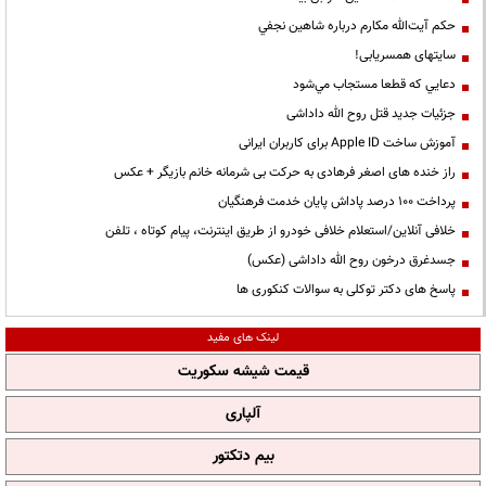
حكم آيت‌الله مكارم درباره شاهين نجفي
سایتهای همسریابی!
دعايي كه قطعا مستجاب مي‌شود
جزئیات جدید قتل روح الله داداشی
آموزش ساخت Apple ID برای کاربران ایرانی
راز خنده های اصغر فرهادی به حرکت بی شرمانه خانم بازیگر + عکس
پرداخت ۱۰۰ درصد پاداش پایان خدمت فرهنگیان
خلافی آنلاین/استعلام خلافی خودرو از طریق اینترنت، پیام کوتاه ، تلفن
جسدغرق درخون روح الله داداشی (عکس)
پاسخ های دکتر توکلی به سوالات کنکوری ها
لینک های مفید
قیمت شیشه سکوریت
آلپاری
بیم دتکتور