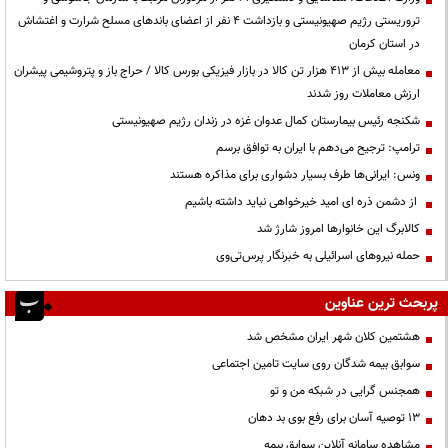
تروریستی رژیم صهیونیستی و بازداشت ۴ نفر از اعضای باندهای مسلح شرارت و اغتشاش
در استان کرمان
معامله بیش از ۴۱۳ هزار تن کالا در بازار فیزیکی بورس کالا / حراج باز و پتروشیمی پیشران
ارزش معاملات روز شدند
شکنجه رئیس بیمارستان کمال عدوان غزه در زندان رژیم صهیونیستی
ترامپ: ترجیح می‌دهم با ایران به توافق برسم
ونس: ایرانی‌ها طرف بسیار دشواری برای مذاکره هستند
از دشمن ذره ای امید خیرخواهی نباید داشته باشیم
کالابرگ این خانوارها امروز شارژ شد
حمله نیروهای اسرائیلی به خبرنگار پرس‌تی‌وی
پربحث ترین عناوین
هشتمین کلان شهر ایران مشخص شد
سوابق بیمه شدگان روی سایت تامین اجتماعی
همجنس گرایی در شبکه من و تو
13 توصیه آسان برای رفع بوی بد دهان
مشاهده سامانه آنلاين سوابق بیمه