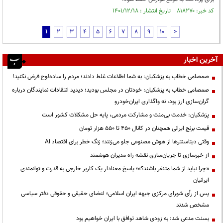
کد خبر: ۸۱۸۲۷۰ تاریخ انتشار : ۱۴۰۱/۱۲/۱۸
1
2
3
4
5
6
7
8
9
10
>
آخرین اخبار
صمصامی خطاب به پزشکیان: به شما اطلاعات غلط دادند؛ مردم را ساده‌لوح فرض نکنید!
صمصامی خطاب به پزشکیان: خودتان در مجلس بودید؛ دیدید انتقادات نمایندگان درباره
گران‌سازی ارز بود، نه واگذاری ایران‌خودرو
پزشکیان: خدمت بی‌منت و مشارکت مردمی، پایه حل مشکلات کشور است
قیمت‌ برنج ایرانی همچنان در کانال ۴۵۰ تا ۵۵۰ هزار تومان
وقتی دیتاسنترها از هوش مصنوعی جلو می‌زنند؛ زنگ خطر برای اقتصاد AI
از خبرسازی تا جریان‌سازی نقشه راه مدیران هوشمند
«چرا نباید از شما متنفر باشند؟»؛ پاسخ معنادار یک کاربر خارجی به قدرت و توانمندی
ایرانیان
پس از رأی شورای مرکزی جبهه ایران اسلامی؛ اعضای حقیقی و حقوقی دفتر سیاسی
مشخص شدند
بسنت مدعی شد: به زودی شاهد توافق با ایران خواهیم بود