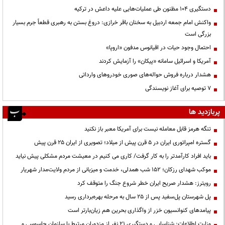
دستگیری ۱۰۴ مظنون طی عملیات‌هایی علیه داعش در ترکیه
واکنش امام جمعه اردبیل به سخنان باقر خرازی: دروغ بستن به رهبری قطعاً جرم بسیار
بزرگی است
احتمال وجود حیات در اقیانوس مدفون «اروپا»
آمریکا و اسرائیل سامانه «پیکان» را آزمایش کردند
هشدار درباره فروش حواله‌های صوری خودروهای وارداتی
۷ توصیه برای آغاز نویسندگی
پربازدید ها
تنگه هرمز قابل معامله نیست برای آمریکا معبر باز نکنید
گستره امپراتوری ایران در ۵ قرن پیش از میلاد؛ تصویری از ایران ۲۵ قرن پیش
باید افراد کارآمدتر را به کار گرفت/ کاری می کنیم در معیشت مردم مشکلی پیش نیاید
موکب شهدای رزکان؛ ۱۵۲ شب همدلی، خدمت و میزبانی از مردم ولایت‌مدار شهریار
رویترز: هشدار صریح ایران خطر شروع جنگ را متوقف کرد
پل شهرستان پل‌سفید پس از ۲۵ سال به مرحله بهره‌برداری رسید
پیامدهای کنوانسیون خزر از واگذاری بحرین هم زیان‌بارتر است
وزارت اطلاعات: شناسایی و دستگیری ۲۱ نفر از مزدوران مرتبط با سازمان جاسوسی و