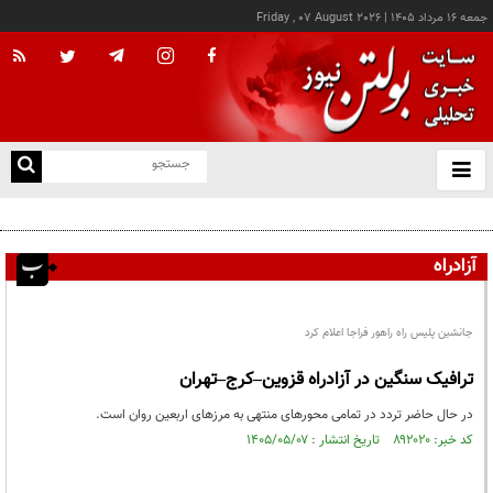
جمعه ۱۶ مرداد ۱۴۰۵
|
Friday , 07 August 2026
از
و
ته
پزشکیان: خدمت بی‌منت و مشارکت مردمی، پایه حل مشکلات کشور است
ن
نو
آزادراه
جانشین پلیس راه راهور فراجا اعلام کرد
ترافیک سنگین در آزادراه قزوین–کرج–تهران
در حال حاضر تردد در تمامی محورهای منتهی به مرزهای اربعین روان است.
کد خبر: ۸۹۲۰۲۰ تاریخ انتشار : ۱۴۰۵/۰۵/۰۷