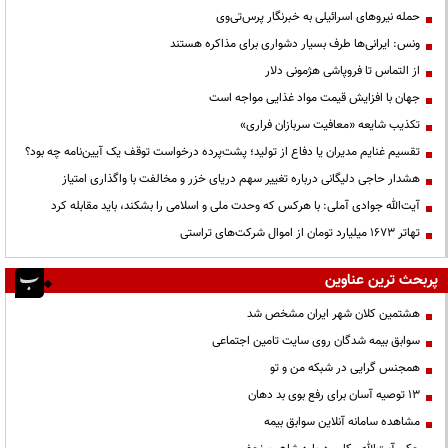
حمله نیروهای اسرائیلی به خبرنگار پرس‌تی‌وی
ونس: ایرانی‌ها طرف بسیار دشواری برای مذاکره هستند
از التماس تا فروپاشی هژمونی دلار
جهان با افزایش قیمت مواد غذایی مواجه است
تکذیب شایعه «معافیت سربازان فراری»
تقسیم غنایم مدیران یا دفاع از تولید؛ پشت‌پرده درخواست توقف یک آیین‌نامه چه بود؟
هشدار حاجی دلیگانی درباره تغییر سهم دریای خزر و مخالفت با واگذاری امتیاز
آیت‌الله جوادی آملی: با هرکس که وحدت ملی و اسلامی را بشکند، باید مقابله کرد
تهاتر ۱۶۷۳ میلیارد تومان از اموال شرکت‌های تراستی
پربحث ترین عناوین
هشتمین کلان شهر ایران مشخص شد
سوابق بیمه شدگان روی سایت تامین اجتماعی
همجنس گرایی در شبکه من و تو
13 توصیه آسان برای رفع بوی بد دهان
مشاهده سامانه آنلاين سوابق بیمه