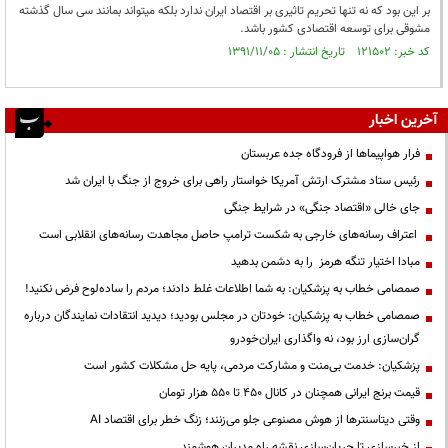
بر این بود که نه تنها تحریم تاثیری بر اقتصاد ایران ندارد بلکه میتواند بمانند سی سال گذشته
مشوقی برای توسعه اقتصادی کشور باشد.
کد خبر: ۱۲۱۵۰۲ تاریخ انتشار : ۱۳۹۱/۱۱/۰۵
آخرین اخبار
فرار هواپیماها از فرودگاه جده عربستان
رئیس ستاد مشترک ارتش آمریکا خواستار راهی برای خروج از جنگ با ایران شد
جای خالی «اقتصاد جنگی» در شرایط جنگی
اعتراف رسانه‌های خارجی به شکست ترامپ حاصل مجاهدت رسانه‌های انقلابی است
مبادا اختیار تنگه هرمز را به دشمن بدهید
صمصامی خطاب به پزشکیان: به شما اطلاعات غلط دادند؛ مردم را ساده‌لوح فرض نکنید!
صمصامی خطاب به پزشکیان: خودتان در مجلس بودید؛ دیدید انتقادات نمایندگان درباره
گران‌سازی ارز بود، نه واگذاری ایران‌خودرو
پزشکیان: خدمت بی‌منت و مشارکت مردمی، پایه حل مشکلات کشور است
قیمت‌ برنج ایرانی همچنان در کانال ۴۵۰ تا ۵۵۰ هزار تومان
وقتی دیتاسنترها از هوش مصنوعی جلو می‌زنند؛ زنگ خطر برای اقتصاد AI
از خبرسازی تا جریان‌سازی نقشه راه مدیران هوشمند