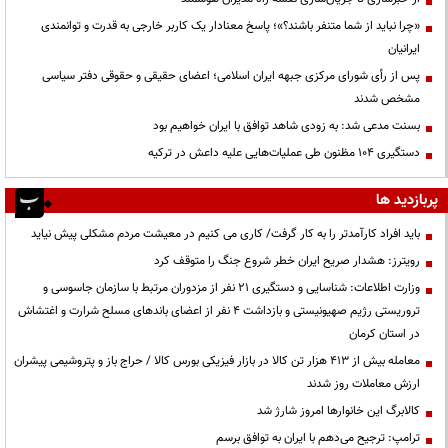
«چرا نباید از شما متنفر باشند؟»؛ پاسخ معنادار یک کاربر خارجی به قدرت و توانمندی
ایرانیان
پس از رأی شورای مرکزی جبهه ایران اسلامی؛ اعضای حقیقی و حقوقی دفتر سیاسی
مشخص شدند
بسنت مدعی شد: به زودی شاهد توافق با ایران خواهیم بود
دستگیری ۱۰۴ مظنون طی عملیات‌هایی علیه داعش در ترکیه
پربازدید ها
باید افراد کارآمدتر را به کار گرفت/ کاری می کنیم در معیشت مردم مشکلی پیش نیاید
رویترز: هشدار صریح ایران خطر شروع جنگ را متوقف کرد
وزارت اطلاعات: شناسایی و دستگیری ۲۱ نفر از مزدوران مرتبط با سازمان جاسوسی و
تروریستی رژیم صهیونیستی و بازداشت ۴ نفر از اعضای باندهای مسلح شرارت و اغتشاش
در استان کرمان
معامله بیش از ۴۱۳ هزار تن کالا در بازار فیزیکی بورس کالا / حراج باز و پتروشیمی پیشران
ارزش معاملات روز شدند
کالابرگ این خانوارها امروز شارژ شد
ترامپ: ترجیح می‌دهم با ایران به توافق برسم