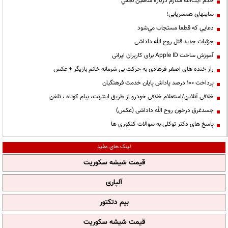
حكم آيت‌الله مكارم درباره شاهين نجفي
سایتهای همسریابی!
دعايي كه قطعا مستجاب مي‌شود
جزئیات جدید قتل روح الله داداشی
آموزش ساخت Apple ID برای کاربران ایرانی
راز خنده های اصغر فرهادی به حرکت بی شرمانه خانم بازیگر + عکس
پرداخت ۱۰۰ درصد پاداش پایان خدمت فرهنگیان
خلافی آنلاین/استعلام خلافی خودرو از طریق اینترنت، پیام کوتاه ، تلفن
جسدغرق درخون روح الله داداشی (عکس)
پاسخ های دکتر توکلی به سوالات کنکوری ها
لینک های مفید
قیمت شیشه سکوریت
آلپاری
بیم دتکتور
قیمت شیشه سکوریت