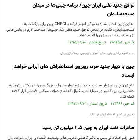
توافق جدید نفتی ایران-چین/ برنامه چینی‌ها در میدان
مسجدسلیمان
معاون وزیر نفت با اشاره به توافق انجام گرفته با CNPCI چین برای بازگشت به
مسجدسلیمان، گفت: بر اساس توافق جدید مقرر شد چینی‌ها اصلاحات لازم در بخش‌هایی
از روند توسعه این میدان را انجام دهند.
کد خبر: ۳۸۹۴۵۸ تاریخ انتشار : ۱۳۹۵/۰۶/۱۰
در حاشیۀ برگزاری بازی های آسیایی اینچئون؛ بسکتبال مردان؛
چین با دیوار جدید خود، روبروی آسمانخراش های ایرانی خواهد
ایستاد
اینچئون: چین امیدوار است نسخه جدید «دیوار معروف و بزرگ چین» این کشور بتواند به
حفظ برتری این کشور در مسابقات بسکتبال که آماج حملات سنگین رقبایش قرار گرفته
کمک کند.
کد خبر: ۲۲۱۴۶۶ تاریخ انتشار : ۱۳۹۳/۰۶/۳۱
تحریم در کجای اقتصاد ایران قرار دارد
صادرات نفت ایران به چین 2.5 میلیون تن رسید
علی رغم اعتقاداتی مبنی بر تاثیر کاهشی تحریم ها بر وضعیت اقتصادی ایران، شواهد دال