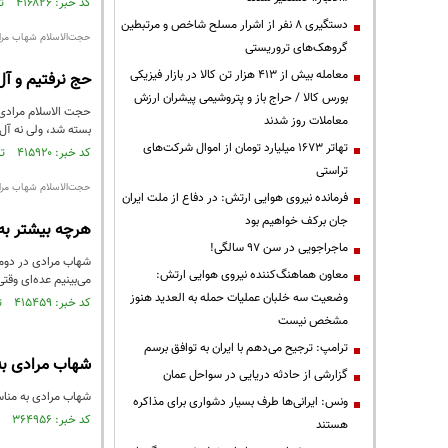
کد خبر: ۴۱۶۸۲۶ تاریخ انتشار : ۱۳۹۵/۰۸/۲۶
دستگیری ۸ نفر از اشرار مسلح شاخص و مرتبطین
حجت‌الاسلام شهاب مرا
گروهک‌های تروریستی
معامله بیش از ۴۱۳ هزار تن کالا در بازار فیزیکی
حج نرفتیم و آل
بورس کالا / حراج باز و پتروشیمی پیشران ارزش
حجت الاسلام مرادی 
معاملات روز شدند
بسته شد، ولی نه آل
تهاتر ۱۶۷۳ میلیارد تومان از اموال شرکت‌های
کد خبر: ۴۱۵۹۲۰ تاریخ انتشار : ۱۳۹۵/۰۸/۲۴
تراستی
حجت‌الاسلام شهاب مرا
فرمانده نیروی هوایی ارتش: در دفاع از ملت ایران
جان برکف خواهیم بود
هرچه بیشتر به
ماجراجویی در سن ۹۷ سالگی!
شهاب مرادی در دومین
معاون هماهنگ‌کننده نیروی هوایی ارتش:
می‌بینیم عده‌ای وقت
وضعیت سه خلبان عملیات حمله به العدید هنوز
کد خبر: ۴۱۵۴۵۹ تاریخ انتشار : ۱۳۹۵/۰۸/۲۳
مشخص نیست
ترامپ: ترجیح می‌دهم با ایران به توافق برسم
شهاب مرادی به 
گزارشی از حادثه دریایی در سواحل عمان
شهاب مرادی به مناس
ونس: ایرانی‌ها طرف بسیار دشواری برای مذاکره
کد خبر: ۳۶۴۹۵۶ تاریخ انتشار : ۱۳۹۵/۰۳/۳۱
هستند