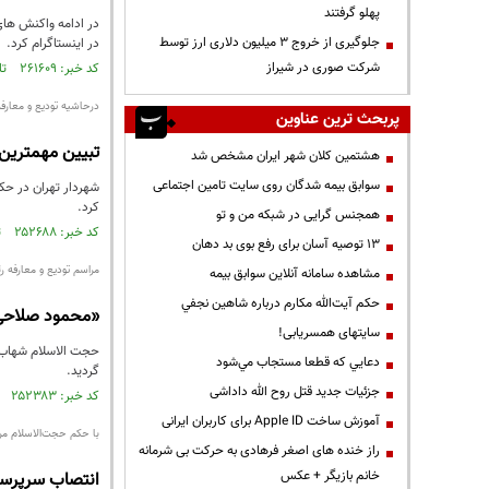
پهلو گرفتند
جلوگیری از خروج ۳ میلیون دلاری ارز توسط
در اینستاگرام کرد.
شرکت صوری در شیراز
کد خبر: ۲۶۱۶۰۹ تاریخ انتشار : ۱۳۹۴/۰۳/۰۷
درحاشیه تودیع و معارف
پربحث ترین عناوین
تبیین مهمترین
هشتمین کلان شهر ایران مشخص شد
سوابق بیمه شدگان روی سایت تامین اجتماعی
شهردار تهران در حک
کرد.
همجنس گرایی در شبکه من و تو
کد خبر: ۲۵۲۶۸۸ تاریخ انتشار : ۱۳۹۴/۰۱/۲۵
13 توصیه آسان برای رفع بوی بد دهان
مراسم تودیع و معارفه ر
مشاهده سامانه آنلاين سوابق بیمه
حكم آيت‌الله مكارم درباره شاهين نجفي
«محمود صلاحی
سایتهای همسریابی!
حجت الاسلام شهاب 
دعايي كه قطعا مستجاب مي‌شود
گردید.
جزئیات جدید قتل روح الله داداشی
کد خبر: ۲۵۲۳۸۳ تاریخ انتشار : ۱۳۹۴/۰۱/۲۳
آموزش ساخت Apple ID برای کاربران ایرانی
با حکم حجت‌الاسلام م
راز خنده های اصغر فرهادی به حرکت بی شرمانه
خانم بازیگر + عکس
انتصاب سرپرست