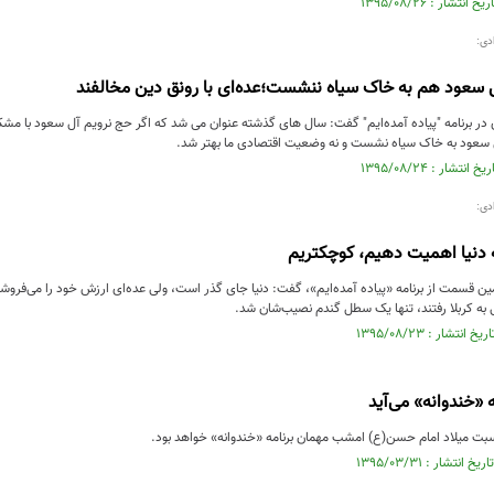
دی:
 سعود هم به خاک سیاه ننشست؛عده‌ای با رونق دین مخالفند
در برنامه "پیاده آمده‌ایم" گفت: سال های گذشته عنوان می شد که اگر حج نرویم آل سعود با مشک
 سعود به خاک سیاه نشست و نه وضعیت اقتصادی ما بهتر شد.
دی:
 دنیا اهمیت دهیم، کوچکتریم
 قسمت از برنامه «پیاده آمده‌ایم»، گفت: دنیا جای گذر است، ولی عده‌ای ارزش خود را می‌فروشند 
ی به کربلا رفتند، تنها یک سطل گندم نصیب‌شان شد.
«خندوانه» می‌آید
بت میلاد امام حسن(ع) امشب مهمان برنامه «خندوانه» خواهد بود.