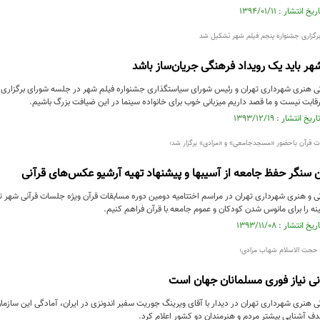
رگزاری جشنواره پنجم فیلم شهر تشکیل شد
هر باید یک رویداد فرهنگی جریان‌ساز باشد
 هنری شهرداری تهران و رئیس شورای سیاستگذاری جشنواره فیلم شهر در جلسه شورای برگزاری پن
قابت نیست و ما قصد داریم میزبانی خوب برای خانواده سینما در این ضیافت بزرگ باشیم.
ت قرآن باحضور «مسجدجامعی» و «مرادی» برگزار شد؛
ه از آسیب‎ها و پیشنهاد تهیه آرشیو عکس‌های قرآنی
 و هنری شهرداری تهران در مراسم اختتامیه دومین دوره مسابقات قرآن ویژه جلسات قرآنی شهر 
نه را برای مانوس شدن کودکان و عموم جامعه با قرآن فراهم کنیم.
ا حجت الاسلام شهاب مرادی؛
نی نیاز فوری مسلمانان جهان است
هنری شهرداری تهران در دیدار با آقای ویرینگ جوریت سفیر اندونزی در ایران، آمادگی این سازمان
ف آشنایی بیشتر مردم و هنرمندان دو کشور اعلام کرد.