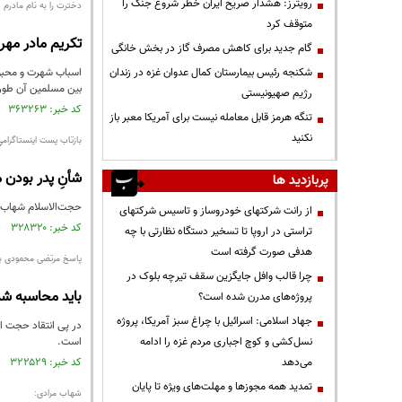
رویترز: هشدار صریح ایران خطر شروع جنگ را
دخترت را به نام مادرم 
متوقف کرد
تكريم مادر مهر
گام جدید برای کاهش مصرف گاز در بخش خانگی
شکنجه رئیس بیمارستان کمال عدوان غزه در زندان
اسباب شهرت و محبوب
بین مسلمین آن طور
رژیم صهیونیستی
کد خبر: ۳۶۳۲۶۳ تاریخ انتشار : ۱۳۹۵/۰۳/۲۷
تنگه هرمز قابل معامله نیست برای آمریکا معبر باز
نکنید
بازتاب پست اينستاگرام
شأنِ پدر بودن 
پربازدید ها
حجت‌الاسلام شهاب مر
از رانت‌ شرکتهای خودروساز و تاسیس شرکتهای
کد خبر: ۳۲۸۳۲۰ تاریخ انتشار : ۱۳۹۴/۱۱/۱۸
تراستی در اروپا تا تسخیر دستگاه نظارتی با چه
هدفی صورت گرفته است
پاسخ مرتضی محمودی به
چرا قالب وافل جایگزین سقف تیرچه بلوک در
باید محاسبه شد
پروژه‌های مدرن شده است؟
جهاد اسلامی: اسرائیل با چراغ سبز آمریکا، پروژه
در پی انتقاد حجت ال
نسل‌کشی و کوچ اجباری مردم غزه را ادامه
است.
می‌دهد
کد خبر: ۳۲۲۵۲۹ تاریخ انتشار : ۱۳۹۴/۱۰/۲۶
تمدید همه مجوزها و مهلت‌های ویژه تا پایان
شهاب مرادی: