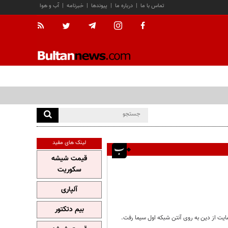
تماس با ما
|
درباره ما
|
پیوندها
|
خبرنامه
|
آب و هوا
لینک های مفید
قیمت شیشه
سکوریت
آلپاری
بیم دتکتور
یت از دین به روی آنتن شبکه اول سیما رفت.