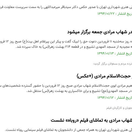
 هنری شهرداری تهران با صدور حکمی دکتر سیدباقر میرعبداللهی را به سمت سرپرست معاونت فر
در شهاب مرادی جمعه برگزار میشود
مرحوم مرادی ش
 مسجد المهدی تشییع و در قطعه ۲۱۴ بهشت زهرا(س) به خاک سپرده شد.
ده مردم و مسئولان برگزار گردید؛
ر حجت‌الاسلام مرادی (+عکس)
پیکر مرحوم حاج ابراهیم مرادی ابوی حجت‌الاسلام شهاب مرادی صبح روز 12 ف
در مسجد المهدی(عج) تشییع و برای خاکسپاری به بهشت زهرا(س) منتقل شد.
ویان و کارگردان فیلم
هاب مرادی به تماشای فیلم «روباه» نشست
 هنری شهرداری تهران به همراه جمعی از دانشجویان به تماشای فیلم سینمایی روباه نشست.