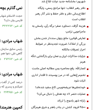
شهریور؛ بخشنامه جدید دولت ابلاغ شد
نمی گذارم بچه 
دفتر رهبر انقلاب: تنها مراجع رسمی، پایگاه
اطلاع‌رسانی دفتر و دفتر حفظ و نشر آثار رهبر
حجت الاسلام شهاب مر
انقلاب است
فارسی وان دارد؟
هزینه گزاف، دستاورد صفر؛ برگه رأی، پاسخی به
کد خبر: ۳۲۲۲۷۲ تاریخ انتشار : ۱۳۹۴/۱۰/۲۴
ماجراجویی ترامپ
تعارض قوانین؛ مانع پنهان سنددار شدن بخش
شهاب مرادی: ا
بزرگی از املاک/ ضرورت تجدیدنظر در ضوابط
رئیس سابق سازمان ف
احراز تصرفات مالکانه
گاهی نقی دعوا هم م
جزئیات مذاکرات ایران و عمان برای بازگشایی تنگه
کد خبر: ۲۷۲۱۱۲ تاریخ انتشار : ۱۳۹۴/۰۴/۱۳
هرمز
انصارالله: رفع محاصره یمن مطالبه اصلی ماست
شهاب مرادی: قب
تخم‌مرغ‌هایی که در مرز پوسیدند تا اقتدار اداری
اثبات شود
درصد کمی از گفت و 
نمی­کنم و پسری که ب
خودتحقیرها عریضه‌نویس کاخ سفید شده‌اند!
کد خبر: ۲۶۴۶۵۱ تاریخ انتشار : ۱۳۹۴/۰۳/۲۰
عملیات «نصر ۷» چه هدفی را دنبال می‌کرد؟
زلزله شهر یاسوج را لرزاند
کمپین هنرمندا
۴۵۰۰ فروند کشتی در بنادر باهنر و شرق هرمزگان