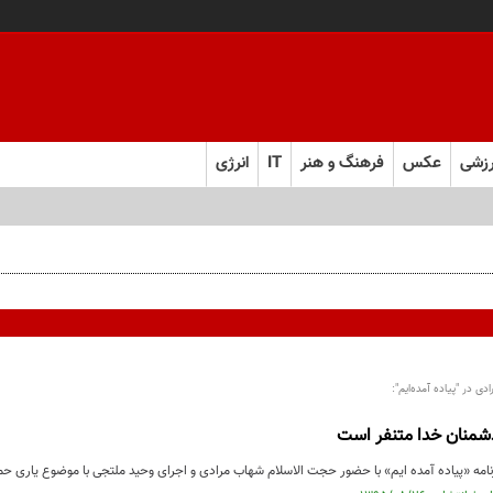
زشی
عکس
فرهنگ و هنر
IT
انرژی
 در "پیاده آمده‌ایم":
دشمنان خدا متنفر است
امه «پیاده آمده ایم» با حضور حجت الاسلام شهاب مرادی و اجرای وحید ملتجی با موضوع یاری حما