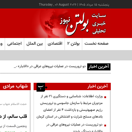
پنجشنبه ۱۵ مرداد ۱۴۰۵
|
Thursday , 06 August 2026
صفحه نخست
بولتن ۲
اقتصادی
بین الملل
اجتماعی
ور
آخرین اخبار
دو تروریست در عملیات نیروهای عراقی در «الانبار» دستگیر شدند
شهاب مرادی
آخرین اخبار
وزارت اطلاعات: شناسایی و دستگیری ۲۱ نفر از
مزدوران مرتبط با سازمان جاسوسی و تروریستی
حجت الاسلام شهاب مرادی
رژیم صهیونیستی و بازداشت ۴ نفر از اعضای
قلب سالم، از 
باندهای مسلح شرارت و اغتشاش در استان کرمان
دو تروریست در عملیات نیروهای عراقی در
پنجمین قسمت از برن
«الانبار» دستگیر شدند