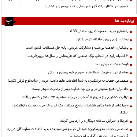
کامیون در انتظار، رانندگان بدون حتی یک سرویس بهداشتی!
پربازدید ها
راهنمای خرید محصولات برق صنعتی ABB
نوشابه رژیمی روی حافظه اثر می‌گذارد
پزشکیان: خدمت بی‌منت و مشارکت مردمی، پایه حل مشکلات کشور است
3 اشتباه رایج در انتخاب رنگ صنعتی که هزینه‌اش را سال‌ها می‌پردازید...
قیمت نفت صعودی ماند
هشدار درباره فروش حواله‌های صوری خودروهای وارداتی
صمصامی خطاب به پزشکیان: به شما اطلاعات غلط دادند؛ مردم را ساده‌لوح فرض نکنید!
خادمیان: هیچ شفیعی برای زن نزد خداوند بهتر از رضایت شوهر نیست
ترافیک کشتیرانی از طریق تنگه هرمز در یک هفته به ۳۳ کشتی کاهش یافت
«چرا نباید از شما متنفر باشند؟»؛ پاسخ معنادار یک کاربر خارجی به قدرت و توانمندی
ایرانیان
آمریکا و اسرائیل سامانه «پیکان» را آزمایش کردند
صمصامی خطاب به پزشکیان: خودتان در مجلس بودید؛ دیدید انتقادات نمایندگان درباره
گران‌سازی ارز بود، نه واگذاری ایران‌خودرو