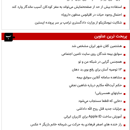
استفاده بیش از حد از صفحه‌نمایش می‌تواند به مغز کودکان آسیب ماندگار وارد کند
احتمال وجود حیات در اقیانوس مدفون «اروپا»
شکایت نیومکزیکو از وزارت دادگستری ترامپ بر سر پرونده اپستین
پربحث ترین عناوین
هشتمین کلان شهر ایران مشخص شد
سوابق بیمه شدگان روی سایت تامین اجتماعی
همجنس گرایی در شبکه من و تو
13 توصیه آسان برای رفع بوی بد دهان
مشاهده سامانه آنلاين سوابق بیمه
حكم آيت‌الله مكارم درباره شاهين نجفي
سایتهای همسریابی!
دعايي كه قطعا مستجاب مي‌شود
جزئیات جدید قتل روح الله داداشی
آموزش ساخت Apple ID برای کاربران ایرانی
راز خنده های اصغر فرهادی به حرکت بی شرمانه خانم بازیگر + عکس