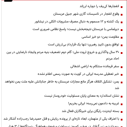
انفجارها کی‌یف را دوباره لرزاند
وقوع انفجار در تاسیسات گازی شهر جبیل عربستان
یک کشته و ۱۲ مسموم به دنبال مصرف مشروبات الکلی در نیشابور
دیپلماسی با عربستان نتیجه‌بخش نیست؛ پاسخ نظامی ضروری است
مقاومت یمن؛ دو خیز اساسی
توافقِ بدونِ تاییدِ رهبری؛ تنها یک قراردادِ بی‌ارزش است
۳۰ سال واگذاری و خروج ثروت ملی؛ گام دوم تضعیف بنیه مردم وایجاد نارضایتی در بین
احاد مردم
سفر فرمانده سنتکام به اراضی اشغالی
خبر تعطیلی مدرسه ایرانی در کویت به صورت رسمی اعلام نشده
یمن: تشکیل ائتلاف هرگز مانع مجازات عربستان به خاطر جنایاتش علیه ملت یمن نخواهد
شد
نشان استاندارد به معنای پایان مسئولیت خودروساز نیست
غریبه به دادمون نمی‌رسه؛ ایرانی بخریم!
بسته اینترنت رایگان برای خبرنگاران فعال شد
با اعتراف یکی از متهمان، ابعاد تازه‌ای از پرونده ربایش و قتل حمیدرضا رجب‌زاده آشکار شد
ریمـدان؛ مرزی گرفتار در صف، کمبود زیرساخت و ضعف هماهنگی دستگاه‌ها / ۳ هزار