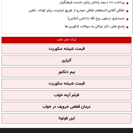
پرداخت ۱۰۰ درصد پاداش پایان خدمت فرهنگیان
خلافی آنلاین/استعلام خلافی خودرو از طریق اینترنت، پیام کوتاه ، تلفن
جسدغرق درخون روح الله داداشی (عکس)
پاسخ های دکتر توکلی به سوالات کنکوری ها
لینک های مفید
قیمت شیشه سکوریت
آلپاری
بیم دتکتور
قیمت شیشه سکوریت
فیلم آپنه خواب
درمان قطعی خروپف در خواب
لیزر فوتونا