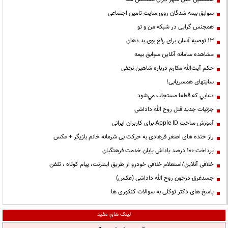
سوابق بیمه شدگان روی سایت تامین اجتماعی
همجنس گرایی در شبکه من و تو
13 توصیه آسان برای رفع بوی بد دهان
مشاهده سامانه آنلاين سوابق بیمه
حكم آيت‌الله مكارم درباره شاهين نجفي
سایتهای همسریابی!
دعايي كه قطعا مستجاب مي‌شود
جزئیات جدید قتل روح الله داداشی
آموزش ساخت Apple ID برای کاربران ایرانی
راز خنده های اصغر فرهادی به حرکت بی شرمانه خانم بازیگر + عکس
پرداخت ۱۰۰ درصد پاداش پایان خدمت فرهنگیان
خلافی آنلاین/استعلام خلافی خودرو از طریق اینترنت، پیام کوتاه ، تلفن
جسدغرق درخون روح الله داداشی (عکس)
پاسخ های دکتر توکلی به سوالات کنکوری ها
لینک های مفید