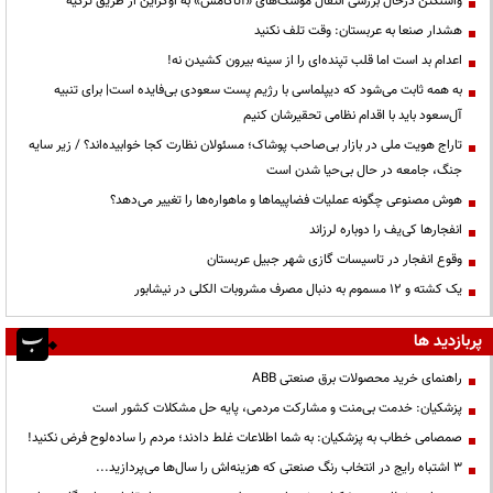
واشنگتن درحال بررسی انتقال موشک‌های «آتاکامس» به اوکراین از طریق ترکیه
هشدار صنعا به عربستان: وقت تلف نکنید
اعدام بد است اما قلب تپنده‌ای را از سینه بیرون کشیدن نه!
به همه ثابت می‌شود که دیپلماسی با رژیم پست سعودی بی‌فایده است| برای تنبیه
آل‌سعود باید با اقدام نظامی تحقیرشان کنیم
تاراج هویت ملی در بازار بی‌صاحب پوشاک؛ مسئولان نظارت کجا خوابیده‌اند؟ / زیر سایه
جنگ، جامعه در حال بی‌حیا شدن است
هوش مصنوعی چگونه عملیات فضاپیماها و ماهواره‌ها را تغییر می‌دهد؟
انفجارها کی‌یف را دوباره لرزاند
وقوع انفجار در تاسیسات گازی شهر جبیل عربستان
یک کشته و ۱۲ مسموم به دنبال مصرف مشروبات الکلی در نیشابور
پربازدید ها
راهنمای خرید محصولات برق صنعتی ABB
پزشکیان: خدمت بی‌منت و مشارکت مردمی، پایه حل مشکلات کشور است
صمصامی خطاب به پزشکیان: به شما اطلاعات غلط دادند؛ مردم را ساده‌لوح فرض نکنید!
3 اشتباه رایج در انتخاب رنگ صنعتی که هزینه‌اش را سال‌ها می‌پردازید...