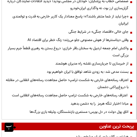
صمصامی خطاب به پزشکیان: خودتان در مجلس بودید؛ دیدید انتقادات نمایندگان درباره
گران‌سازی ارز بود، نه واگذاری ایران‌خودرو
«چرا نباید از شما متنفر باشند؟»؛ پاسخ معنادار یک کاربر خارجی به قدرت و توانمندی
ایرانیان
جای خالی «اقتصاد جنگی» در شرایط جنگی
وقتی دیتاسنترها از هوش مصنوعی جلو می‌زنند؛ زنگ خطر برای اقتصاد AI
واکنش امام جمعه اردبیل به سخنان باقر خرازی: دروغ بستن به رهبری قطعاً جرم بسیار
بزرگی است
از خبرسازی تا جریان‌سازی نقشه راه مدیران هوشمند
بسنت مدعی شد: به زودی شاهد توافق با ایران خواهیم بود
اعتراف رسانه‌های خارجی به شکست ترامپ؛ حاصل مجاهدت رسانه‌های انقلابی در مقابله
با دروغ‌پراکنی دشمنان
اعتراف رسانه‌های خارجی به شکست ترامپ حاصل مجاهدت رسانه‌های انقلابی است
مبادا اختیار تنگه هرمز را به دشمن بدهید
اتاق پول دولت در دل بورس؛ مستمری بازنشستگان، وثیقه بازی بزرگ‌ها
پربحث ترین عناوین
هشتمین کلان شهر ایران مشخص شد