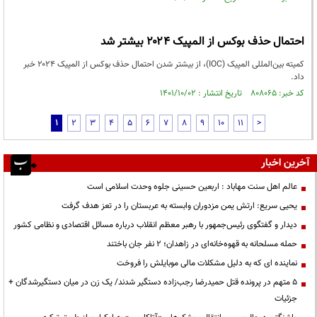
احتمال حذف بوکس از المپیک ۲۰۲۴ بیشتر شد
کمیته بین‌المللی المپیک (IOC)، از بیشتر شدن احتمال حذف بوکس از المپیک ۲۰۲۴ خبر
داد.
کد خبر: ۸۰۸۰۶۵ تاریخ انتشار : ۱۴۰۱/۱۰/۰۲
1
2
3
4
5
6
7
8
9
10
11
>
آخرین اخبار
عالم اهل سنت مهاباد : اربعین حسینی جلوه وحدت اسلامی است
یحیی سریع: ارتش یمن مزدوران وابسته به عربستان را در تعز هدف گرفت
دیدار و گفتگوی رئیس‌جمهور با رهبر معظم انقلاب درباره مسائل اقتصادی و نظامی کشور
حمله مسلحانه به قهوه‌خانه‌ای در زاهدان؛ ۲ نفر جان باختند
نماینده ای که به دلیل مشکلات مالی موبایلش را فروخت
۵ متهم در پرونده قتل حمیدرضا رجب‌زاده دستگیر شدند/ یک زن در میان دستگیرشدگان +
جزئیات