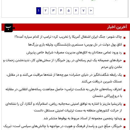
1
2
3
4
5
6
7
>
آخرین اخبار
چاک شومر: جنگ ایران اشتغال آمریکا را تخریب کرد؛ ترامپ از کدام سیاره آمده؟!
اتاق پول دولت در دل بورس؛ مستمری بازنشستگان، وثیقه بازی بزرگ‌ها
رد ورود تمامی معتادان به اتاق‌های مدیریت مصرف؛ شرایط خاص پذیرش
حرف‌های صمیمانه یک تیم رسانه‌ای در روز خبرنگار؛ از سختی‌های کار، ندیده‌شدن زحمات و
ماندن پای مردم
یک رابطه شگفت‌انگیز در دنیای حشرات؛ مورچه‌ها از شته‌ها مراقبت می‌کنند و در مقابل،
عسلک شیرین دریافت می‌کنند
اعتراف رسانه‌های خارجی به شکست ترامپ؛ حاصل مجاهدت رسانه‌های انقلابی در مقابله
با دروغ‌پراکنی دشمنان
پاتریشیا مارینز با اشاره به توافق امنیتی سه‌جانبه ریاض، اسلام‌آباد و آنکارا، آن را نشانه‌ای
از حرکت کشورهای منطقه به سمت ترتیبات امنیتی مستقل دانست
ویدئو؛ پنجمین مجموعه از اسناد مربوط به یوفوها منتشر شد
خبرنگار، مبلّغ دین و پاسدار فرهنگ و هویت در مواجهه با چالش‌های سیاسی است؛ تبریک