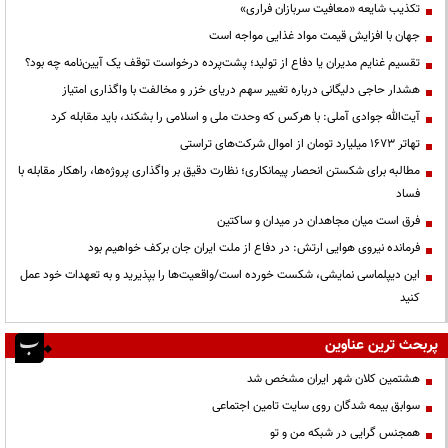
تکذیب شایعه «معافیت سربازان فراری»
جهان با افزایش قیمت مواد غذایی مواجه است
تقسیم غنایم مدیران یا دفاع از تولید؛ پشت‌پرده درخواست توقف یک آیین‌نامه چه بود؟
هشدار حاجی دلیگانی درباره تغییر سهم دریای خزر و مخالفت با واگذاری امتیاز
آیت‌الله جوادی آملی: با هرکس که وحدت ملی و اسلامی را بشکند، باید مقابله کرد
تهاتر ۱۶۷۳ میلیارد تومان از اموال شرکت‌های تراستی
مطالبه برای شکستن انحصار پیمانکاری؛ نظارت دقیق بر واگذاری پروژه‌ها، راهکار مقابله با
فساد
فرق است میان مجاهدان در میدان و ساکتین
فرمانده نیروی هوایی ارتش: در دفاع از ملت ایران جان برکف خواهیم بود
این دیپلماسی نمایشی، شکست خورده است/واقعیت‌ها را بپذیرید و به تعهدات خود عمل
کنید
پربحث ترین عناوین
هشتمین کلان شهر ایران مشخص شد
سوابق بیمه شدگان روی سایت تامین اجتماعی
همجنس گرایی در شبکه من و تو