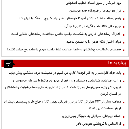
روز خبرنگار از سوی استاد خطیب اصفهانی.
فرار هواپیماها از فرودگاه جده عربستان
رئیس ستاد مشترک ارتش آمریکا خواستار راهی برای خروج از جنگ با ایران شد
جای خالی «اقتصاد جنگی» در شرایط جنگی
اعتراف رسانه‌های خارجی به شکست ترامپ حاصل مجاهدت رسانه‌های انقلابی است
مبادا اختیار تنگه هرمز را به دشمن بدهید
صمصامی خطاب به پزشکیان: به شما اطلاعات غلط دادند؛ مردم را ساده‌لوح فرض نکنید!
پربازدید ها
باید افراد کارآمدتر را به کار گرفت/ کاری می کنیم در معیشت مردم مشکلی پیش نیاید
وزارت اطلاعات: شناسایی و دستگیری ۲۱ نفر از مزدوران مرتبط با سازمان جاسوسی و
تروریستی رژیم صهیونیستی و بازداشت ۴ نفر از اعضای باندهای مسلح شرارت و اغتشاش
در استان کرمان
معامله بیش از ۴۱۳ هزار تن کالا در بازار فیزیکی بورس کالا / حراج باز و پتروشیمی پیشران
ارزش معاملات روز شدند
حمله نیروهای اسرائیلی به خبرنگار پرس‌تی‌وی
از التماس تا فروپاشی هژمونی دلار