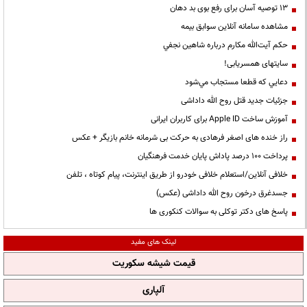
13 توصیه آسان برای رفع بوی بد دهان
مشاهده سامانه آنلاين سوابق بیمه
حكم آيت‌الله مكارم درباره شاهين نجفي
سایتهای همسریابی!
دعايي كه قطعا مستجاب مي‌شود
جزئیات جدید قتل روح الله داداشی
آموزش ساخت Apple ID برای کاربران ایرانی
راز خنده های اصغر فرهادی به حرکت بی شرمانه خانم بازیگر + عکس
پرداخت ۱۰۰ درصد پاداش پایان خدمت فرهنگیان
خلافی آنلاین/استعلام خلافی خودرو از طریق اینترنت، پیام کوتاه ، تلفن
جسدغرق درخون روح الله داداشی (عکس)
پاسخ های دکتر توکلی به سوالات کنکوری ها
لینک های مفید
قیمت شیشه سکوریت
آلپاری