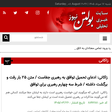
شنبه ۱۷ مرداد ۱۴۰۵
|
Saturday , 08 August 2026
از
و
ته
رد ورود تمامی معتادان به اتاق‌های مدیریت مصرف؛ شرایط خاص پذیرش
ن
نو
زاکانی
زاکانی: ادعای تحمیل توافق به رهبری جفاست / متن 25 بار رفت و
برگشت داشته / شرط سه چهارم رهبری برای توافق
زاکانی: کسانی که میگویند این خواست رهبری‌ است دارند به ایشان جفا میکنند کسانی هم
که می‌گویند مذاکرات بر رهبری تحمیل شده است بر ایشان جفا می‌کنند
کد خبر: ۸۸۹۲۸۸ تاریخ انتشار : ۱۴۰۵/۰۳/۲۶
شهردار تهران گفت: انبارهای پایتخت تا سه ماه آینده مملو از کالاهای اساسی است.