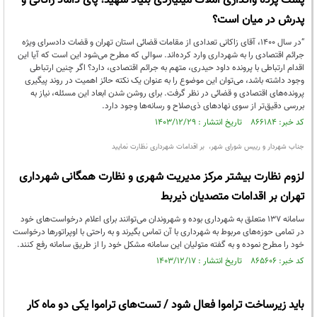
پشت پرده واگذاری املاک میلیاردی بنیاد شهید؛ پای داماد زاکانی و
پدرش در میان است؟
“در سال ۱۴۰۰، آقای زاکانی تعدادی از مقامات قضائی استان تهران و قضات دادسرای ویژه
جرائم اقتصادی را به شهرداری وارد کرده‌اند. سوالی که مطرح می‌شود این است که آیا این
اقدام ارتباطی با پرونده داود حیدری، متهم به جرائم اقتصادی، دارد؟ اگر چنین ارتباطی
وجود داشته باشد، می‌توان این موضوع را به عنوان یک نکته حائز اهمیت در روند پیگیری
پرونده‌های اقتصادی و قضائی در نظر گرفت. برای روشن شدن ابعاد این مسئله، نیاز به
بررسی دقیق‌تر از سوی نهادهای ذی‌صلاح و رسانه‌ها وجود دارد.
کد خبر: ۸۶۶۱۸۴ تاریخ انتشار : ۱۴۰۳/۱۲/۲۹
جناب شهردار و رییس شورای شهر، بر اقدامات شهرداری نظارت نمایید
لزوم نظارت بیشتر مرکز مدیریت شهری و نظارت همگانی شهرداری
تهران بر اقدامات متصدیان ذیربط
سامانه 137 متعلق به شهرداری بوده و شهروندان می‌توانند برای اعلام درخواست‌های خود
در تمامی حوزه‌های مربوط به شهرداری با آن تماس بگیرند و به راحتی با اوپراتورها درخواست
خود را مطرح نموده و به گفته متولیان این سامانه مشکل خود را از طریق سامانه رفع کنند.
کد خبر: ۸۶۵۶۰۶ تاریخ انتشار : ۱۴۰۳/۱۲/۱۷
باید زیرساخت تراموا فعال شود / تست‌های تراموا یکی دو ماه کار