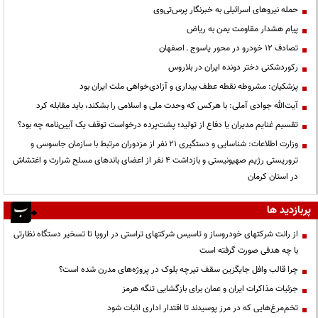
حمله نیروهای اسرائیلی به خبرنگار پرس‌تی‌وی
پیام هشدار مقاومت یمن به ریاض
تصادف ۱۲ خودرو در محور یاسوج ـ اصفهان
رکوردشکنی دختر دونده ایران در بلاروس
پزشکیان: مشروطه نقطه عطف بیداری و آزادی‌خواهی ملت ایران بود
آیت‌الله جوادی آملی: با هرکس که وحدت ملی و اسلامی را بشکند، باید مقابله کرد
تقسیم غنایم مدیران یا دفاع از تولید؛ پشت‌پرده درخواست توقف یک آیین‌نامه چه بود؟
وزارت اطلاعات: شناسایی و دستگیری ۲۱ نفر از مزدوران مرتبط با سازمان جاسوسی و
تروریستی رژیم صهیونیستی و بازداشت ۴ نفر از اعضای باندهای مسلح شرارت و اغتشاش
در استان کرمان
پربازدید ها
از رانت‌ شرکتهای خودروساز و تاسیس شرکتهای تراستی در اروپا تا تسخیر دستگاه نظارتی
با چه هدفی صورت گرفته است
چرا قالب وافل جایگزین سقف تیرچه بلوک در پروژه‌های مدرن شده است؟
جزئیات مذاکرات ایران و عمان برای بازگشایی تنگه هرمز
تخم‌مرغ‌هایی که در مرز پوسیدند تا اقتدار اداری اثبات شود