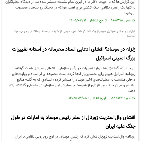
این گزارش‌ها که با ادبیات «کار ما در ایران تمام نشده» منتشر شده‌اند، از دیدگاه تحلیلگران
نه تنها یک راهبرد نظامی، بلکه تلاشی برای تغییر موازنه در «جنگ روایت‌ها» محسوب
می‌شوند.
کد خبر: ۸۸۸۳۱۸ تاریخ انتشار : ۱۴۰۵/۰۳/۱۱
گزارش جنجالی اسرائیل هیوم از یک افشاگر ناشناس، موجی از شوک در محافل اطلاعاتی جهان به‌راه
انداخت
زلزله در موساد؟ افشای ادعایی اسناد محرمانه در آستانه تغییرات
بزرگ امنیتی اسرائیل
در حالی‌که گمانه‌زنی‌ها درباره تغییرات در رأس سازمان اطلاعاتی اسرائیل شدت گرفته،
روزنامه اسرائیل هیوم برای نخستین‌بار ادعا کرده است مجموعه‌ای از اسناد و روایت‌های
داخلی منتسب به عملیات‌های اخیر موساد را منتشر کرده؛ اسنادی که به گفته منابع
ناشناس، می‌تواند تصویر تازه‌ای از شیوه‌های عملیاتی این سازمان در ماه‌های گذشته ارائه
دهد.
کد خبر: ۸۸۸۱۴۶ تاریخ انتشار : ۱۴۰۵/۰۳/۰۸
افشای وال‌استریت ژورنال از سفر رئیس موساد به امارات در طول
جنگ علیه ایران
روزنامه وال‌استریت ژورنال فاش کرد که رئیس موساد، در اوج رویارویی نظامی با ایران