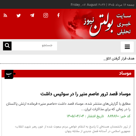
جمعه ۱۶ مرداد ۱۴۰۵
|
Friday , 07 August 2026
از
و
ته
هدف قرار گرفتن اتاق‌ فرماندهی مزدوران عربستان در یمن
ن
نو
موساد
موساد قصد ترور عاصم منیر را در سوئیس داشت
مطابق با گزارش‌های منتشر شده، موساد قصد داشت «عاصم منیر» فرمانده ارتش پاکستان
را در زمانی که برای مذاکرات ایران...
کد خبر: ۸۸۹۸۶۰ تاریخ انتشار : ۱۴۰۵/۰۴/۰۴
از ترور دانشمندان هسته‌ای تا پاسخ به انتقام خواهی مردم مبعوث شده از خون رهبر شهید انقلاب؛
جمهوری اسلامی در آستانه فصل جدیدی از مقابله پنهان