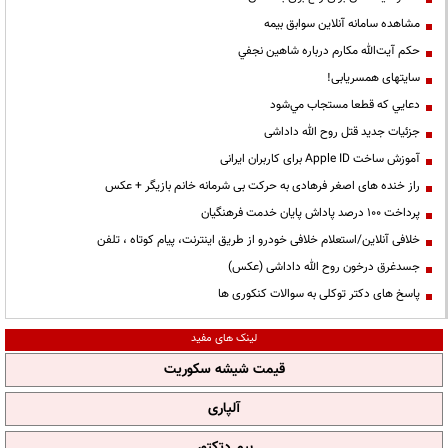
مشاهده سامانه آنلاين سوابق بیمه
حكم آيت‌الله مكارم درباره شاهين نجفي
سایتهای همسریابی!
دعايي كه قطعا مستجاب مي‌شود
جزئیات جدید قتل روح الله داداشی
آموزش ساخت Apple ID برای کاربران ایرانی
راز خنده های اصغر فرهادی به حرکت بی شرمانه خانم بازیگر + عکس
پرداخت ۱۰۰ درصد پاداش پایان خدمت فرهنگیان
خلافی آنلاین/استعلام خلافی خودرو از طریق اینترنت، پیام کوتاه ، تلفن
جسدغرق درخون روح الله داداشی (عکس)
پاسخ های دکتر توکلی به سوالات کنکوری ها
لینک های مفید
قیمت شیشه سکوریت
آلپاری