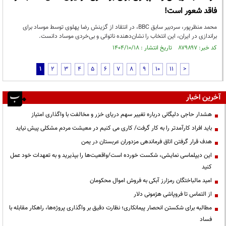
فاقد شعور است!
محمد منظرپور، سردبیر سابق BBC، در انتقاد از گزینش رضا پهلوی توسط موساد برای
براندازی در ایران، این انتخاب را نشان‌دهنده ناتوانی و بی‌خردی موساد دانست.
کد خبر: ۸۷۹۸۹۷ تاریخ انتشار : ۱۴۰۴/۱۰/۱۸
1
2
3
4
5
6
7
8
9
10
11
>
آخرین اخبار
هشدار حاجی دلیگانی درباره تغییر سهم دریای خزر و مخالفت با واگذاری امتیاز
باید افراد کارآمدتر را به کار گرفت/ کاری می کنیم در معیشت مردم مشکلی پیش نیاید
هدف قرار گرفتن اتاق‌ فرماندهی مزدوران عربستان در یمن
این دیپلماسی نمایشی، شکست خورده است/واقعیت‌ها را بپذیرید و به تعهدات خود عمل
کنید
امید مالباختگان رمزارز آبکی به فروش اموال محکومان
از التماس تا فروپاشی هژمونی دلار
مطالبه برای شکستن انحصار پیمانکاری؛ نظارت دقیق بر واگذاری پروژه‌ها، راهکار مقابله با
فساد