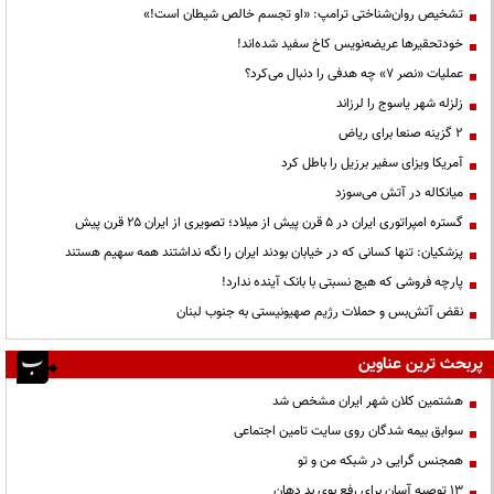
تشخیص روان‌شناختی ترامپ: «او تجسم خالص شیطان است!»
خودتحقیرها عریضه‌نویس کاخ سفید شده‌اند!
عملیات «نصر ۷» چه هدفی را دنبال می‌کرد؟
زلزله شهر یاسوج را لرزاند
۲ گزینه صنعا برای ریاض
آمریکا ویزای سفیر برزیل را باطل کرد
میانکاله در آتش می‌سوزد
گستره امپراتوری ایران در ۵ قرن پیش از میلاد؛ تصویری از ایران ۲۵ قرن پیش
پزشکیان: تنها کسانی که در خیابان بودند ایران را نگه نداشتند همه سهیم هستند
پارچه فروشی که هیچ نسبتی با بانک آینده ندارد!
نقض آتش‌بس و حملات رژیم صهیونیستی به جنوب لبنان
پربحث ترین عناوین
هشتمین کلان شهر ایران مشخص شد
سوابق بیمه شدگان روی سایت تامین اجتماعی
همجنس گرایی در شبکه من و تو
13 توصیه آسان برای رفع بوی بد دهان