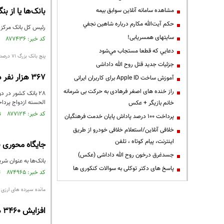
بانک‌ها یا از ب
مشاهده سامانه آنلاين سوابق بیمه
حكم آيت‌الله مكارم درباره شاهين نجفي
رئیس کل بانک مرکزی 
سایتهای همسریابی!
کد خبر: ۸۷۷۴۳۶ تاریخ انتشار : ۱۴۰۴/۰۹/۰۲
دعايي كه قطعا مستجاب مي‌شود
پنج بانک بزرگ 71 درصد کل تسهیلات ازدواج را پرداخت کردند
جزئیات جدید قتل روح الله داداشی
367 هزار نفر در هفت ماه نخست 123 همت تسهیلات ازدواج گرفتند
آموزش ساخت Apple ID برای کاربران ایرانی
راز خنده های اصغر فرهادی به حرکت بی شرمانه
الحسنه ازدواج پرداخت کرده اند و در 
خانم بازیگر + عکس
کد خبر: ۸۷۷۱۲۴ تاریخ انتشار : ۱۴۰۴/۰۸/۲۴
پرداخت ۱۰۰ درصد پاداش پایان خدمت فرهنگیان
خلافی آنلاین/استعلام خلافی خودرو از طریق
اینترنت، پیام کوتاه ، تلفن
جایگاه محوری ب
جسدغرق درخون روح الله داداشی (عکس)
بانک‌ها به عنوان شر
پاسخ های دکتر توکلی به سوالات کنکوری ها
کد خبر: ۸۷۴۹۶۵ تاریخ انتشار : ۱۴۰۴/۰۷/۱۶
مانده سپرده های ارزی و ریالی 
افزایش 3460 همت تسهیلات ریالی و ارزی بانک های کشور با رشد 41.5 درصدی دریکسال منتهی به مرداد 1404