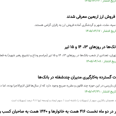
 فروش ارز اربعین معرفی شدند
 سپه، ملت، شهر و گردشگری آماده فروش ارز به زائران گرامی هستند.
ر روزهای ۱۳، ۱۴ و ۱۵ تیر
ک‌ها در روزهای ۱۳، ۱۴ و ۱۵ تیر (مراسم وداع و تشییع رهبر شهید) به فعالیت خود ادامه می‌دهند.
 گسترده به‌کارگیری مدیران چندشغله در بانک‌ها
بازرسی:در این حوزه چند قانون و مقرره صریح وجود دارد که از سال‌ها قبل لازم‌الاجرا بوده، اما در 
ان بالاترین سهم از تسهیلات را داشته است / سهم ایجاد و توسعه تنها 9.7 درصد تسهیلات است
نوارها و 1440 همت به صاحبان کسب وکار تسهیلات داده اند