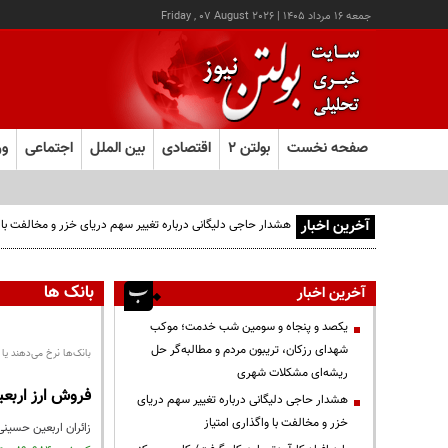
جمعه ۱۶ مرداد ۱۴۰۵
|
Friday , 07 August 2026
صفحه نخست
بولتن ۲
اقتصادی
بین الملل
اجتماعی
ور
آخرین اخبار
بانک ها
آخرین اخبار
یکصد و پنجاه و سومین شب خدمت؛ موکب
شهدای رزکان، تریبون مردم و مطالبه‌گر حل
بانک‌ها نرخ می‌دهند یا 
ریشه‌ای مشکلات شهری
فروش ارز اربعین در بانک‌ها ۲ می
هشدار حاجی دلیگانی درباره تغییر سهم دریای
خزر و مخالفت با واگذاری امتیاز
زائران اربعین حسینی برای خرید ۲۰۰ هزار دینار از بانک‌ها باید حدود ۲۵ میلیون و ۵۰۰ هزار تومان