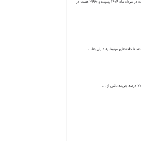
رقم مانده تسهیلات ریالی و ارزی جاری و غیرجاری بانک های کشور از 8325 همت در مرداد ماه ۱۴۰۳ به رقم 11785همت در مرداد ماه ۱۴۰۴ رسیده و 3460 همت در
تا داده‌های مربوط به دارایی‌ها...