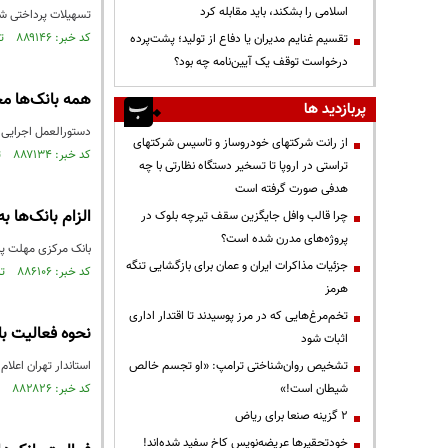
اسلامی را بشکند، باید مقابله کرد
تسهیلات پرداختی شبکه بانکی طی 
کد خبر: ۸۸۹۱۴۶ تاریخ انتشار : ۱۴۰۵/۰۳/۲۴
تقسیم غنایم مدیران یا دفاع از تولید؛ پشت‌پرده
درخواست توقف یک آیین‌نامه چه بود؟
همه بانک‌ها مجاز ب
پربازدید ها
دستورالعمل اجرایی نحوه 
از رانت‌ شرکتهای خودروساز و تاسیس شرکتهای
کد خبر: ۸۸۷۱۳۴ تاریخ انتشار : ۱۴۰۵/۰۲/۲۳
تراستی در اروپا تا تسخیر دستگاه نظارتی با چه
هدفی صورت گرفته است
الزام بانک‌ها ب
چرا قالب وافل جایگزین سقف تیرچه بلوک در
پروژه‌های مدرن شده است؟
بانک مرکزی مهلت پرداخت تسهیلات قر
جزئیات مذاکرات ایران و عمان برای بازگشایی تنگه
کد خبر: ۸۸۶۱۰۶ تاریخ انتشار : ۱۴۰۵/۰۲/۰۷
هرمز
تخم‌مرغ‌هایی که در مرز پوسیدند تا اقتدار اداری
نحوه فعالیت ب
اثبات شود
تشخیص روان‌شناختی ترامپ: «او تجسم خالص
استاندار تهران اعلام کرد: از روز یک‌شنبه (۱۷ اسفند)، بانک‌ها با ۲۰
شیطان است!»
کد خبر: ۸۸۲۸۲۶ تاریخ انتشار : ۱۴۰۴/۱۲/۱۵
۲ گزینه صنعا برای ریاض
خودتحقیرها عریضه‌نویس کاخ سفید شده‌اند!