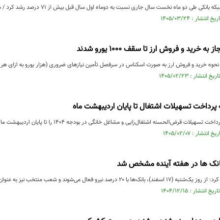
دو ماه نخست سال جاری نسبت به دوماه اول سال قبل بیش از 71 درصد رشد کرد / سهم خانوارها از این تسهیلات 23 درصد است.
ه خرید و فروش ارز تا سقف ۱۰۰۰ یورو شدند
خرید و فروش ارز به‌ صورت اسکناس در سرفصل تأمین نیازهای ضروری (هزار یورو به ازای هر شخص در ۳۶۵ روز) به شبکه بان
ه پرداخت تسهیلات اشتغال تا پایان اردیبهشت ماه
ض‌الحسنه اشتغال‌زایی و مشاغل خانگی در بودجه ۱۴۰۴ را تا پایان اردیبهشت ماه تمدید کرده و بانک‌ها را ملزم به ....
انک ها در هفته آینده مشخص شد
 درصد نیرو فعال می‌شوند و شعب منتخب نیز به عنوان کشیک فعال خواهند بود.