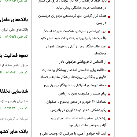
باید افراد کارآمدتر را به کار گرفت/ کاری می کنیم
کد خبر: ۸۹۰۹۸۴ تاریخ انتشار : ۱۴۰۵/۰۴/۲۲
در معیشت مردم مشکلی پیش نیاید
هدف قرار گرفتن اتاق‌ فرماندهی مزدوران عربستان
بانک‌های عامل
در یمن
بانک‌های ملی ایران،
این دیپلماسی نمایشی، شکست خورده است/
کد خبر: ۸۹۰۶۵۹ تاریخ انتشار : ۱۴۰۵/۰۴/۱۷
واقعیت‌ها را بپذیرید و به تعهدات خود عمل کنید
امید مالباختگان رمزارز آبکی به فروش اموال
محکومان
نحوه فعالیت بانک‌ها د
از التماس تا فروپاشی هژمونی دلار
طبق اعلام استاندار تهران، تعدادی از شعب بان
مطالبه برای شکستن انحصار پیمانکاری؛ نظارت
کد خبر: ۸۹۰۱۰۴ تاریخ انتشار : ۱۴۰۵/۰۴/۰۸
دقیق بر واگذاری پروژه‌ها، راهکار مقابله با فساد
حمله نیروهای اسرائیلی به خبرنگار پرس‌تی‌وی
شناسایی تخلفات
پیام هشدار مقاومت یمن به ریاض
خداییان رئیس سازمان 
تصادف ۱۲ خودرو در محور یاسوج ـ اصفهان
کد خبر: ۸۸۹۶۲۶ تاریخ انتشار : ۱۴۰۵/۰۳/۳۱
رکوردشکنی دختر دونده ایران در بلاروس
پزشکیان: مشروطه نقطه عطف بیداری و
سرمایه در گردش و خرید همچن
آزادی‌خواهی ملت ایران بود
بانک های کشور در دو ماه نخست 416 همت به خا
آیت‌الله جوادی آملی: با هرکس که وحدت ملی و