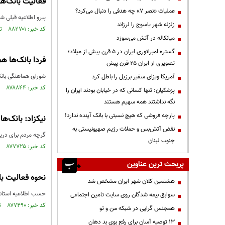
فعالیت بانک‌ه
عملیات «نصر ۷» چه هدفی را دنبال می‌کرد؟
پیرو اطلاعیه قبلی ش
زلزله شهر یاسوج را لرزاند
کد خبر: ۸۸۲۷۰۱ تاریخ انتشار : ۱۴۰۴/۱۲/۱۳
میانکاله در آتش می‌سوزد
گستره امپراتوری ایران در ۵ قرن پیش از میلاد؛
فردا بانک‌ها هم ۲ ساعت دیرتر باز می‌
تصویری از ایران ۲۵ قرن پیش
شورای هماهنگی بانک‌ها: 
آمریکا ویزای سفیر برزیل را باطل کرد
کد خبر: ۸۷۸۸۴۴ تاریخ انتشار : ۱۴۰۴/۰۹/۳۰
پزشکیان: تنها کسانی که در خیابان بودند ایران را
نگه نداشتند همه سهیم هستند
پارچه فروشی که هیچ نسبتی با بانک آینده ندارد!
نیکزاد: بانک‌ه
نقض آتش‌بس و حملات رژیم صهیونیستی به
گرچه مردم برای دریافت وام ۵۰ میلیون تومانی با سختگیری بسیاری مواجهند اما در همین شبکه بانکی ت
جنوب لبنان
کد خبر: ۸۷۷۷۲۵ تاریخ انتشار : ۱۴۰۴/۰۹/۰۸
پربحث ترین عناوین
نحوه فعالیت با
هشتمین کلان شهر ایران مشخص شد
حسب اطلاعیه استاندا
سوابق بیمه شدگان روی سایت تامین اجتماعی
کد خبر: ۸۷۷۴۹۰ تاریخ انتشار : ۱۴۰۴/۰۹/۰۳
همجنس گرایی در شبکه من و تو
13 توصیه آسان برای رفع بوی بد دهان