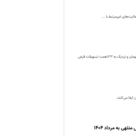
لیت‌های غیرمرتبط با ...
28 بانک کشور در دوره هفت ماهه فروردین تا پایان مهرماه 1404 به حدود 367 هزار متقاضی، بیش از 122942میلیارد تومان و نزدیک به 123همت تسهیلات قرض
ایفا می‌کنند.