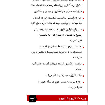
دقیق بر واگذاری پروژه‌ها، راهکار مقابله با فساد
فرق است میان مجاهدان در میدان و ساکتین
این دیپلماسی نمایشی، شکست خورده است/
واقعیت‌ها را بپذیرید و به تعهدات خود عمل کنید
سربازانِ خیابانِ ظهور؛ ملتِ مبعوثِ رودسر در
پاسخ به دشمن: «خیابان‌ها را به ناامیدان
نمی‌دهیم»
امیر دبیری‌مهر در سوگ دکتر ابوالقاسم
قاسم‌زاده؛ از خاطرات صداوسیما تا کلاس درس
سیاست
ترامپ از افشای کمبود مهمات آمریکا خشمگین
است
وقتی انرژی، مسیرش را گم می‌کند
اجازه باز شدن مسیر دوم در تنگه هرمز را
نخواهیم داد
پربحث ترین عناوین