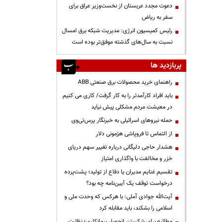
دعوت مجدد عربستان از نخست‌وزیر عراق برای
سفر به ریاض
رئیس کمیسیون انرژی: مدیریت شبکه برق امسال
نسبت به سال‌های گذشته موفق‌تر بوده است
پربازدید ها
راهنمای خرید محصولات برق صنعتی ABB
باید افراد کارآمدتر را به کار گرفت/ کاری می کنیم
در معیشت مردم مشکلی پیش نیاید
حمله نیروهای اسرائیلی به خبرنگار پرس‌تی‌وی
از التماس تا فروپاشی هژمونی دلار
هشدار حاجی دلیگانی درباره تغییر سهم دریای
خزر و مخالفت با واگذاری امتیاز
تقسیم غنایم مدیران یا دفاع از تولید؛ پشت‌پرده
درخواست توقف یک آیین‌نامه چه بود؟
آیت‌الله جوادی آملی: با هرکس که وحدت ملی و
اسلامی را بشکند، باید مقابله کرد
مطالبه برای شکستن انحصار پیمانکاری؛ نظارت