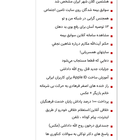
هشتمین کلان شهر ایران مشخص شد
سوابق بیمه شدگان روی سایت تامین اجتماعی
همجنس گرایی در شبکه من و تو
13 توصیه آسان برای رفع بوی بد دهان
مشاهده سامانه آنلاين سوابق بیمه
حكم آيت‌الله مكارم درباره شاهين نجفي
سایتهای همسریابی!
دعايي كه قطعا مستجاب مي‌شود
جزئیات جدید قتل روح الله داداشی
آموزش ساخت Apple ID برای کاربران ایرانی
راز خنده های اصغر فرهادی به حرکت بی شرمانه
خانم بازیگر + عکس
پرداخت ۱۰۰ درصد پاداش پایان خدمت فرهنگیان
خلافی آنلاین/استعلام خلافی خودرو از طریق
اینترنت، پیام کوتاه ، تلفن
جسدغرق درخون روح الله داداشی (عکس)
پاسخ های دکتر توکلی به سوالات کنکوری ها