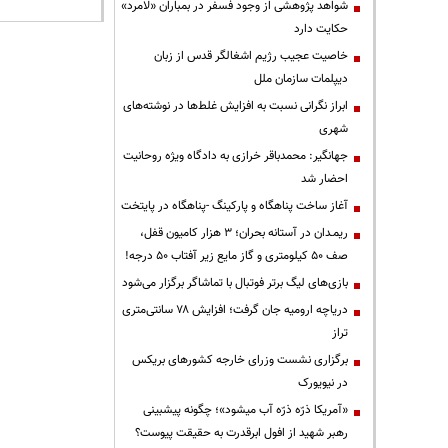
شواهد پژوهشی از وجود فسفر در بمباران «لامرد»
حکایت دارد
خاصیت عجیب رژیم اشغالگر قدس از زبان
دیپلمات سازمان ملل
ابراز نگرانی نسبت به افزایش غلط‌ها در نوشته‌های
شهری
جهانگیر: محمدباقر خرازی به دادگاه ویژه روحانیت
احضار شد
آغاز ساخت پناهگاه و پارکینگ -پناهگاه در پایتخت
ریمـدان در آستانه بحران؛ ۳ هزار کامیون قفل،
صف ۵۰ کیلومتری و گاز مایع زیر آفتاب ۵۰ درجه!
بازی‌های لیگ برتر فوتبال با تماشاگر برگزار می‌شود
دریاچه ارومیه جان گرفت؛ افزایش ۷۸ سانتی‌متری
تراز
برگزاری نشست وزرای خارجه کشورهای بریکس
در نیویورک
«آمریکا ذرّه ذرّه آب میشود»؛ چگونه پیشبینی
رهبر شهید از افول ابرقدرت به حقیقت پیوست؟