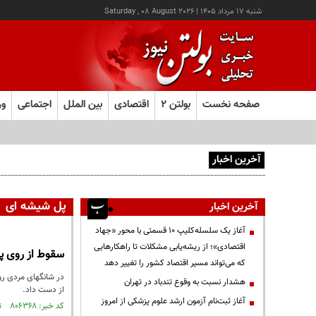
شنبه ۱۷ مرداد ۱۴۰۵
|
Saturday , 08 August 2026
صفحه نخست
بولتن ۲
اقتصادی
بین الملل
اجتماعی
ور
آخرین اخبار
آغاز ثبت‌نام آزمون ارشد علوم پزشکی از امروز
پل شیشه ای
آخرین اخبار
آغاز یک سلسله‌کلیپ ۱۰ قسمتی با محور «جهاد
اقتصادی»؛ از ریشه‌یابی مشکلات تا راهکارهایی
سقوط از روی پ
که می‌تواند مسیر اقتصاد کشور را تغییر دهد
در شانگهای مردی رو
هشدار نسبت به وقوع تندباد در تهران
از دست داد.
آغاز ثبت‌نام آزمون ارشد علوم پزشکی از امروز
کد خبر: ۸۰۶۳۶۸ تاریخ انتشار : ۱۴۰۱/۰۹/۲۱