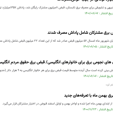
صرف برق تابستان، قبض ۸میلیون مشترک رایگان شد، پاداش ۱۳۵۷میلیارد تومانی به حساب قبوض مشترکان ...
 صادر شد که از این تعداد ۲۲ میلیون قبض شامل پاداش مصرف شدند.
های نجومی برق برای خانوارهای انگلیسی/ قبض برق حقوق مردم انگلیس 
 است سال آینده متوسط قیمت قبض برق برای هر خانوار انگلیسی به 9 هزار دلار (حدود 270 میلیون تومان) افزایش می‌یابد.
م کرد؛
 بهمن ماه با تعرفه‌های جدید
از ابتدای بهمن ماه اجرا شده و اواخر بهمن و اوایل اسفند قبوض در اختیار مشترکان قرار می‌گیرد.