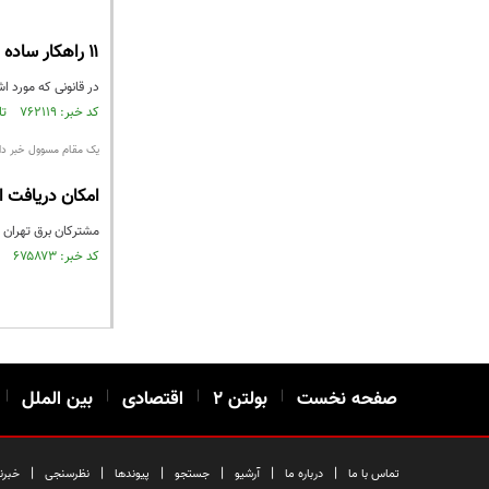
۱۱ راهکار ساده برای در امان ماندن از قبض برق نجومی
در قانونی که مورد 
کد خبر: ۷۶۲۱۱۹ تاریخ انتشار : ۱۴۰۰/۱۱/۱۳
یک مقام مسوول خبر دا
امکان دریافت ا
مشترکان برق تهران ب
کد خبر: ۶۷۵۸۷۳ تاریخ انتشار : ۱۳۹۹/۰۵/۰۶
صفحه نخست
|
بولتن ۲
|
اقتصادی
|
بین الملل
|
|
|
|
|
|
|
تماس با ما
درباره ما
آرشیو
جستجو
پیوندها
نظرسنجی
خبرن