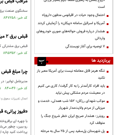
دروغ بستن به رهبری قطعاً جرم بسیار بزرگی
مراقب قبض‌ برق
است
سخنگوی صنعت برق گ
احتمال وجود حیات در اقیانوس مدفون «اروپا»
کد خبر: ۸۴۷۲۵۸ تاریخ انتشار : ۱۴۰۳/۰۳/۱۷
آمریکا و اسرائیل سامانه «پیکان» را آزمایش کردند
هشدار درباره فروش حواله‌های صوری خودروهای
قبض برق ۲ میلیون تومانی در صورت استفاده از کولر گازی
وارداتی
قبض برق مشترکی که در تابستان از کولر گازی ا
۷ توصیه برای آغاز نویسندگی
کد خبر: ۸۴۵۳۵۲ تاریخ انتشار : ۱۴۰۳/۰۲/۰۸
پربازدید ها
تنگه هرمز قابل معامله نیست برای آمریکا معبر باز
چرا مبلغ قبض ب
نکنید
مدیرعامل توانیر: در ساعات شبانه‌روز ۳تعرفه کم‌باری، میان‌باری و اوج‌بار دا
باید افراد کارآمدتر را به کار گرفت/ کاری می کنیم
کد خبر: ۸۴۰۰۴۶ تاریخ انتشار : ۱۴۰۲/۱۱/۱۶
در معیشت مردم مشکلی پیش نیاید
اعمال تغییرات معوق و 
موکب شهدای رزکان؛ ۱۵۲ شب همدلی، خدمت و
میزبانی از مردم ولایت‌مدار شهریار
«فیوز پرانی» ق
رویترز: هشدار صریح ایران خطر شروع جنگ را
با چهره ای برافروخت
متوقف کرد
پل شهرستان پل‌سفید پس از ۲۵ سال به مرحله
پرداخت کنید چاره 