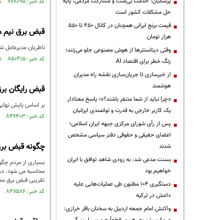
پزشکیان: خدمت بی‌منت و مشارکت مردمی، پایه
کد خبر: ۸۶۸۰۹۵ تاریخ انتشار : ۱۴۰۴/۰۲/۱۵
حل مشکلات کشور است
قیمت‌ برنج ایرانی همچنان در کانال ۴۵۰ تا ۵۵۰
قبض برق نیم می
هزار تومان
ناظریان مدیرعامل شر
وقتی دیتاسنترها از هوش مصنوعی جلو می‌زنند؛
کد خبر: ۸۵۰۴۱۵ تاریخ انتشار : ۱۴۰۳/۰۵/۰۸
زنگ خطر برای اقتصاد AI
از خبرسازی تا جریان‌سازی نقشه راه مدیران
هوشمند
قبض رایگان برق برای ۰۰
«چرا نباید از شما متنفر باشند؟»؛ پاسخ معنادار
بر اساس پایش نهایی صورت گرفته از ۲۵ میلیون قبوض برق قرائت شده، ۳۴ 
یک کاربر خارجی به قدرت و توانمندی ایرانیان
کد خبر: ۸۴۹۴۰۳ تاریخ انتشار : ۱۴۰۳/۰۴/۲۱
پس از رأی شورای مرکزی جبهه ایران اسلامی؛
اعضای حقیقی و حقوقی دفتر سیاسی مشخص
چگونه قبض برق
شدند
بسنت مدعی شد: به زودی شاهد توافق با ایران
بسیاری از مردم چگو
خواهیم بود
محاسبه می شود. در ا
تقریبی قبض برق مصر
دستگیری ۱۰۴ مظنون طی عملیات‌هایی علیه
کد خبر: ۸۴۷۵۸۶ تاریخ انتشار : ۱۴۰۳/۰۳/۲۳
داعش در ترکیه
واکنش امام جمعه اردبیل به سخنان باقر خرازی: