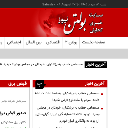
شنبه ۱۷ مرداد ۱۴۰۵
|
Saturday , 08 August 2026
صفحه نخست
بولتن ۲
اقتصادی
بین الملل
اجتماعی
ور
آخرین اخبار
صمصامی خطاب به پزشکیان: خودتان در مجلس بودید؛ دیدید انتقادا
قبض برق
آخرین اخبار
صمصامی خطاب به پزشکیان: به شما اطلاعات غلط
دادند؛ مردم را ساده‌لوح فرض نکنید!
مدیرعامل شرکت توانیر ا
صمصامی خطاب به پزشکیان: خودتان در مجلس
صدور قبض برق پرمصر
بودید؛ دیدید انتقادات نمایندگان درباره گران‌سازی
ارز بود، نه واگذاری ایران‌خودرو
کنتور برق مشترکان پرمصرف هر ۱۵ روز یک بار قرائت و قبض برایشان صادر می‌شود، ضمن آن که وضعیت م