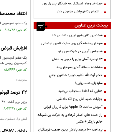
حمله نیروهای اسرائیلی به خبرنگار پرس‌تی‌وی
از التماس تا فروپاشی هژمونی دلار
انتقاد محمدصا
یک عضو کمیسیون امو
پربحث ترین عناوین
کد خبر: ۸۱۸۷۴۸ تاریخ انتشار : ۱۴۰۱/۱۲/۲۳
هشتمین کلان شهر ایران مشخص شد
سوابق بیمه شدگان روی سایت تامین اجتماعی
افزایش قبوض ب
همجنس گرایی در شبکه من و تو
یک عضو کمیسیون ان
13 توصیه آسان برای رفع بوی بد دهان
کمیسیون بررسی همه 
مشاهده سامانه آنلاين سوابق بیمه
کد خبر: ۸۱۸۴۴۴ تاریخ انتشار : ۱۴۰۱/۱۲/۲۰
حكم آيت‌الله مكارم درباره شاهين نجفي
محرابیان:
سایتهای همسریابی!
دعايي كه قطعا مستجاب مي‌شود
۴۲ درصد قبوض برق مشمول پاداش صرفه‌جویی شدند
جزئیات جدید قتل روح الله داداشی
وزیر نیرو گفت: ۴۲ درصد قبوض برق مشمول پاداش صرفه‌جویی شدند و باید تلاش شود سال آینده این عدد به ۷۲ درصد ارتقا یابد.
آموزش ساخت Apple ID برای کاربران ایرانی
کد خبر: ۸۰۲۳۹۷ تاریخ انتشار : ۱۴۰۱/۰۸/۲۴
راز خنده های اصغر فرهادی به حرکت بی شرمانه
قبض برق ۸میلیون مشترک رایگان شد
خانم بازیگر + عکس
پرداخت ۱۰۰ درصد پاداش پایان خدمت فرهنگیان
پاداش ۱۳۵۷میلیارد تومانی در جیب خوش‌مصرف‌ها