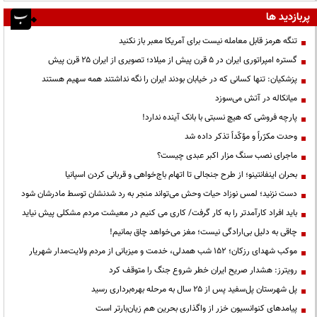
پربازدید ها
تنگه هرمز قابل معامله نیست برای آمریکا معبر باز نکنید
گستره امپراتوری ایران در ۵ قرن پیش از میلاد؛ تصویری از ایران ۲۵ قرن پیش
پزشکیان: تنها کسانی که در خیابان بودند ایران را نگه نداشتند همه سهیم هستند
میانکاله در آتش می‌سوزد
پارچه فروشی که هیچ نسبتی با بانک آینده ندارد!
وحدت مکرّراً و مؤکّداً تذکر داده شد
ماجرای نصب سنگ مزار اکبر عبدی چیست؟
بحران اینفانتینو؛ از طرح جنجالی تا اتهام باج‌خواهی و قربانی کردن اسپانیا
دست نزنید؛ لمس نوزاد حیات وحش می‌تواند منجر به رد شدنشان توسط مادرشان شود
باید افراد کارآمدتر را به کار گرفت/ کاری می کنیم در معیشت مردم مشکلی پیش نیاید
چاقی به دلیل بی‌ارادگی نیست؛ مغز می‌خواهد چاق بمانیم!
موکب شهدای رزکان؛ ۱۵۲ شب همدلی، خدمت و میزبانی از مردم ولایت‌مدار شهریار
رویترز: هشدار صریح ایران خطر شروع جنگ را متوقف کرد
پل شهرستان پل‌سفید پس از ۲۵ سال به مرحله بهره‌برداری رسید
پیامدهای کنوانسیون خزر از واگذاری بحرین هم زیان‌بارتر است