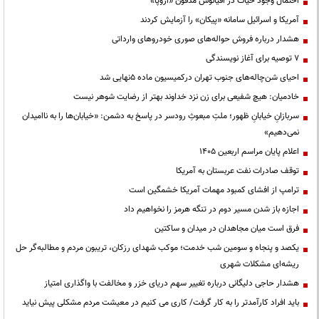
احتمال وجود حیات در اقیانوس مدفون «اروپا»
آمریکا و اسرائیل سامانه «پیکان» را آزمایش کردند
هشدار درباره فروش حواله‌های صوری خودروهای وارداتی
۷ توصیه برای آغاز نویسندگی
احیای شن‌چاله‌های جنوب تهران درکمیسیون ماده ۵نهایی شد
خادمیان: هیچ شفیعی برای زن نزد خداوند بهتر از رضایت شوهر نیست
سربازانِ خیابانِ ظهور؛ ملتِ مبعوثِ رودسر در پاسخ به دشمن: «خیابان‌ها را به ناامیدان
نمی‌دهیم»
اعلام پایان مراسم اربعین ۱۴۰۵
توقف صادرات نفت عربستان به آمریکا
ترامپ از افشای کمبود مهمات آمریکا خشمگین است
اجازه باز شدن مسیر دوم در تنگه هرمز را نخواهیم داد
فرق است میان مجاهدان در میدان و ساکتین
یکصد و پنجاه و سومین شب خدمت؛ موکب شهدای رزکان، تریبون مردم و مطالبه‌گر حل
ریشه‌ای مشکلات شهری
هشدار حاجی دلیگانی درباره تغییر سهم دریای خزر و مخالفت با واگذاری امتیاز
باید افراد کارآمدتر را به کار گرفت/ کاری می کنیم در معیشت مردم مشکلی پیش نیاید