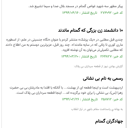
پیکر مطهر سه شهید غواص گمنام در مسجد بلال صدا و سیما تشییع شد.
کد خبر: ۲۷۳۰۹۲ تاریخ انتشار : ۱۳۹۴/۰۴/۱۶
10 دانشمند زن بزرگی که گمنام ماندند
چندی قبل مطلبی در «یک پزشک» منتشر کردم با عنوان «نگاه جنسیتی در علم: از اسطوره
ماری کوری تا زنانی که در سایه ماندند!». چند روز قبل، عزیزترین دوستم به من اطلاع دادند
که مطلبی تکمیلی‌تر می‌توان به آن نوشته افزود.
کد خبر: ۲۶۴۸۲۷ تاریخ انتشار : ۱۳۹۴/۰۳/۲۰
گزارش بولتن نیوز از قطعه سرداران بی پلاک:
رسمی به نام بی نشانی
اردیبهشت است و اینجا قطعه ای از بهشت... با آنانکه با اقتدا به مادرشان بی بی حضرت
زهرا (س)، بی نشانی را برای خود برگزیده اند... اینجا قطعه سرداران بی پلاک است.
کد خبر: ۲۵۸۷۱۲ تاریخ انتشار : ۱۳۹۴/۰۲/۲۶
به بهانه ي پاسداشت مقام بانوي در تراز انقلاب
جهادگران گمنام