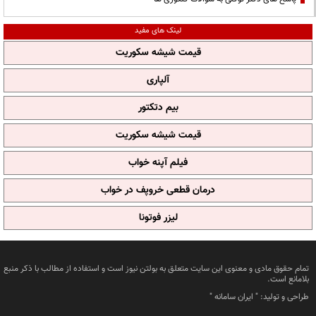
لینک های مفید
قیمت شیشه سکوریت
آلپاری
بیم دتکتور
قیمت شیشه سکوریت
فیلم آپنه خواب
درمان قطعی خروپف در خواب
لیزر فوتونا
تمام حقوق مادی و معنوی این سایت متعلق به بولتن نیوز است و استفاده از مطالب با ذکر منبع
بلامانع است.
طراحی و تولید: "
ایران سامانه
"