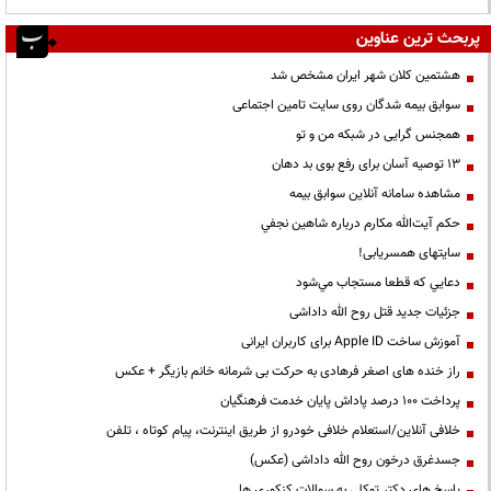
پربحث ترین عناوین
هشتمین کلان شهر ایران مشخص شد
سوابق بیمه شدگان روی سایت تامین اجتماعی
همجنس گرایی در شبکه من و تو
13 توصیه آسان برای رفع بوی بد دهان
مشاهده سامانه آنلاين سوابق بیمه
حكم آيت‌الله مكارم درباره شاهين نجفي
سایتهای همسریابی!
دعايي كه قطعا مستجاب مي‌شود
جزئیات جدید قتل روح الله داداشی
آموزش ساخت Apple ID برای کاربران ایرانی
راز خنده های اصغر فرهادی به حرکت بی شرمانه خانم بازیگر + عکس
پرداخت ۱۰۰ درصد پاداش پایان خدمت فرهنگیان
خلافی آنلاین/استعلام خلافی خودرو از طریق اینترنت، پیام کوتاه ، تلفن
جسدغرق درخون روح الله داداشی (عکس)
پاسخ های دکتر توکلی به سوالات کنکوری ها