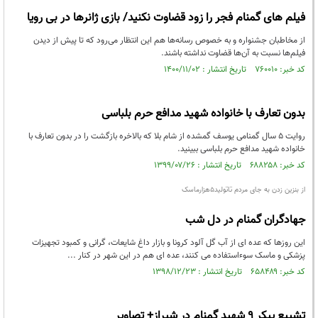
فیلم های گمنام فجر را زود قضاوت نکنید/ بازی ژانرها در بی رویا
از مخاطبان جشنواره و به‌ خصوص رسانه‌ها هم این انتظار می‌رود که تا پیش از دیدن
فیلم‌ها نسبت به آن‌ها قضاوت نداشته باشند.
کد خبر: ۷۶۰۰۱۰ تاریخ انتشار : ۱۴۰۰/۱۱/۰۲
بدون تعارف با خانواده شهید مدافع حرم بلباسی
روایت ۵ سال گمنامی یوسف گمشده از شام بلا که بالاخره بازگشت را در بدون تعارف با
خانواده شهید مدافع حرم بلباسی ببینید.
کد خبر: ۶۸۸۲۵۸ تاریخ انتشار : ۱۳۹۹/۰۷/۲۶
از بنزین زدن به جای مردم تاتولید۵هزارماسک
جهادگران گمنام در دل شب
این روزها که عده ای از آب گل آلود کرونا و بازار داغ شایعات، گرانی و کمبود تجهیزات
پزشکی و ماسک سوءاستفاده می کنند، عده ای هم در این شهر در کنار ...
کد خبر: ۶۵۸۴۸۹ تاریخ انتشار : ۱۳۹۸/۱۲/۲۳
تشییع پیکر ۹ شهید گمنام در شیراز+ تصاویر