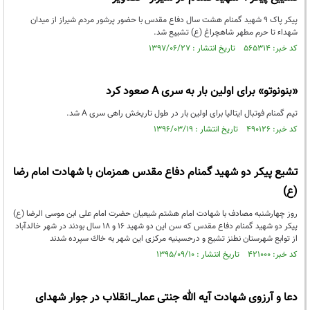
پیکر پاک ۹ شهید گمنام هشت سال دفاع مقدس با حضور پرشور مردم شیراز از میدان
شهداء تا حرم مطهر شاهچراغ (ع) تشییع شد.
کد خبر: ۵۶۵۳۱۴ تاریخ انتشار : ۱۳۹۷/۰۶/۲۷
«بنونوتو» برای اولین بار به سری A صعود کرد
تیم گمنام فوتبال ایتالیا برای اولین بار در طول تاریخش راهی سری A شد.
کد خبر: ۴۹۰۱۲۶ تاریخ انتشار : ۱۳۹۶/۰۳/۱۹
تشیع پیکر دو شهید گمنام دفاع مقدس همزمان با شهادت امام رضا
(ع)
‎روز چهارشنبه مصادف با شهادت امام هشتم شیعیان حضرت امام علی ابن موسی الرضا (ع)
پیکر دو شهید گمنام دفاع مقدس که سن این دو شهید ۱۶ و ۱۸ سال بودند در شهر خالدآباد
از توابع شهرستان نطنز تشيع و درحسینیه مرکزی اين شهر به خاك سپرده شدند
کد خبر: ۴۲۱۰۰۰ تاریخ انتشار : ۱۳۹۵/۰۹/۱۰
دعا و آرزوی شهادت آیه الله جنتی عمار_انقلاب در جوار شهدای