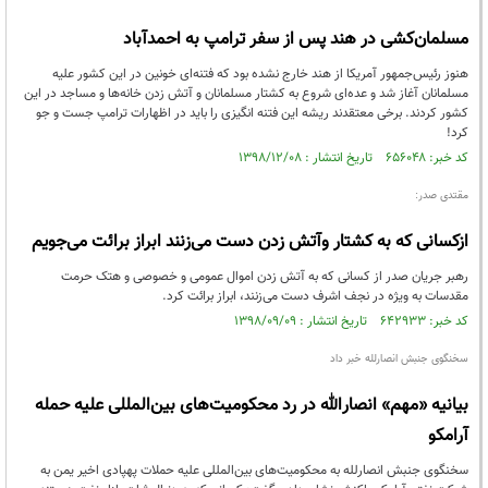
مسلمان‌کشی در هند پس از سفر ترامپ به احمدآباد
هنوز رئیس‌جمهور آمریکا از هند خارج نشده بود که فتنه‌ای خونین در این کشور علیه
مسلمانان آغاز شد و عده‌ای شروع به کشتار مسلمانان و آتش زدن خانه‌ها و مساجد در این
کشور کردند. برخی معتقدند ریشه این فتنه انگیزی را باید در اظهارات ترامپ جست و جو
کرد!
کد خبر: ۶۵۶۰۴۸ تاریخ انتشار : ۱۳۹۸/۱۲/۰۸
مقتدی صدر:
ازکسانی که به کشتار وآتش زدن دست می‌زنند ابراز برائت می‌جویم
رهبر جریان صدر از کسانی که به آتش زدن اموال عمومی و خصوصی و هتک حرمت
مقدسات به ویژه در نجف اشرف دست می‌زنند، ابراز برائت کرد.
کد خبر: ۶۴۲۹۳۳ تاریخ انتشار : ۱۳۹۸/۰۹/۰۹
سخنگوی جنبش انصارلله خبر داد
بیانیه «مهم» انصارالله در رد محکومیت‌های بین‌المللی علیه حمله
آرامکو
سخنگوی جنبش انصارلله به محکومیت‌های بین‌المللی علیه حملات پهپادی اخیر یمن به