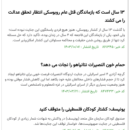
۱۳ سال است که بازماندگان قتل عام روبوسکی انتظار تحقق عدالت
را می کشند
با گذشت ۱۳ سال از کشتار روبوسکی، هنوز هیچ فردی پاسخگوی این جنایت نبوده است؛
ولی انجو، یکی از بازماندگان این فاجعه که ۴ سال در زندان بوده، تأکید دارد که حل مسئله
کرد تنها از طریق روشن شدن حقیقت و محاکمه مسئولان این کشتار امکان‌پذیر است.
کد خبر: ۸۶۱۳۴۵ تاریخ انتشار : ۱۴۰۳/۱۰/۰۷
حمام خون النصیرات نتانیاهو را نجات می دهد؟
گرچه آزادی 4 اسیر اسرائیلی در جنایت اردوگاه النصیرات فرصت خوبی برای نتانیاهو ایجاد
کرد تا از حجم فشارهای داخلی مخالفان علیه خود بکاهد اما این کاهش فشار موقتی بوده و
هنوز وضعیت بسیاری دیگر از اسرای اسرائیلی در غزه نامعلوم و نامشخص است
کد خبر: ۸۴۷۴۳۳ تاریخ انتشار : ۱۴۰۳/۰۳/۲۱
یونیسف: کشتار کودکان فلسطینی را متوقف کنید
صندوق کودکان سازمان ملل متحد (یونیسف) در واکنش به شهادت شمار زیادی از کودکان
فلسطینی در جنایت صهیونیست‌ها، خواستار توقف این جنایت‌ها شد.