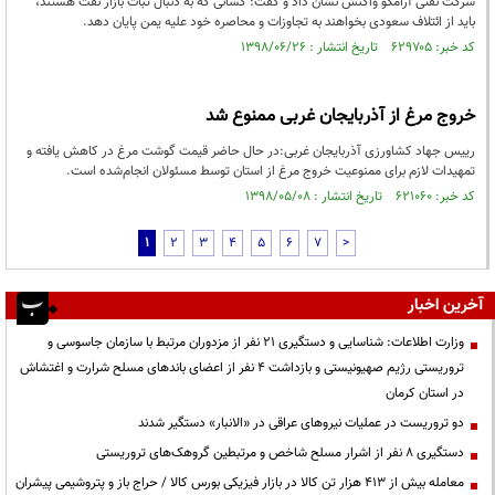
شرکت نفتی آرامکو واکنش نشان داد و گفت: کسانی که به دنبال ثبات بازار نفت هستند،
باید از ائتلاف سعودی بخواهند به تجاوزات و محاصره خود علیه یمن پایان دهد.
کد خبر: ۶۲۹۷۰۵ تاریخ انتشار : ۱۳۹۸/۰۶/۲۶
خروج مرغ از آذربایجان غربی ممنوع شد
رییس جهاد کشاورزی آذربایجان غربی:در حال حاضر قیمت گوشت مرغ در کاهش یافته و
تمهیدات لازم برای ممنوعیت خروج مرغ از استان توسط مسئولان انجام‌شده است.
کد خبر: ۶۲۱۰۶۰ تاریخ انتشار : ۱۳۹۸/۰۵/۰۸
1
2
3
4
5
6
7
>
آخرین اخبار
وزارت اطلاعات: شناسایی و دستگیری ۲۱ نفر از مزدوران مرتبط با سازمان جاسوسی و
تروریستی رژیم صهیونیستی و بازداشت ۴ نفر از اعضای باندهای مسلح شرارت و اغتشاش
در استان کرمان
دو تروریست در عملیات نیروهای عراقی در «الانبار» دستگیر شدند
دستگیری ۸ نفر از اشرار مسلح شاخص و مرتبطین گروهک‌های تروریستی
معامله بیش از ۴۱۳ هزار تن کالا در بازار فیزیکی بورس کالا / حراج باز و پتروشیمی پیشران