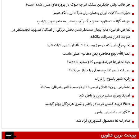
چرا قالب وافل جایگزین سقف تیرچه بلوک در پروژه‌های مدرن شده است؟
جزئیات مذاکرات ایران و عمان برای بازگشایی تنگه هرمز
هزینه گزاف، دستاورد صفر؛ برگه رأی، پاسخی به ماجراجویی ترامپ
تعارض قوانین؛ مانع پنهان سنددار شدن بخش بزرگی از املاک/ ضرورت تجدیدنظر در
ضوابط احراز تصرفات مالکانه
تخم‌مرغ‌هایی که در مرز پوسیدند تا اقتدار اداری اثبات شود
انصارالله: رفع محاصره یمن مطالبه اصلی ماست
خودتحقیرها عریضه‌نویس کاخ سفید شده‌اند!
عملیات «نصر ۷» چه هدفی را دنبال می‌کرد؟
زلزله شهر یاسوج را لرزاند
تشخیص روان‌شناختی ترامپ: «او تجسم خالص شیطان است!»
آمریکا ویزای سفیر برزیل را باطل کرد
۴۵۰۰ فروند کشتی در بنادر باهنر و شرق هرمزگان پهلو گرفتند
۲ گزینه صنعا برای ریاض
صادرات ۱۵ محصول کشاورزی آزاد شد
پربحث ترین عناوین