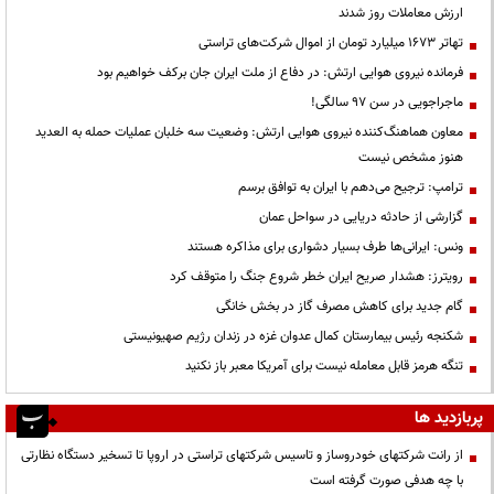
ارزش معاملات روز شدند
تهاتر ۱۶۷۳ میلیارد تومان از اموال شرکت‌های تراستی
فرمانده نیروی هوایی ارتش: در دفاع از ملت ایران جان برکف خواهیم بود
ماجراجویی در سن ۹۷ سالگی!
معاون هماهنگ‌کننده نیروی هوایی ارتش: وضعیت سه خلبان عملیات حمله به العدید
هنوز مشخص نیست
ترامپ: ترجیح می‌دهم با ایران به توافق برسم
گزارشی از حادثه دریایی در سواحل عمان
ونس: ایرانی‌ها طرف بسیار دشواری برای مذاکره هستند
رویترز: هشدار صریح ایران خطر شروع جنگ را متوقف کرد
گام جدید برای کاهش مصرف گاز در بخش خانگی
شکنجه رئیس بیمارستان کمال عدوان غزه در زندان رژیم صهیونیستی
تنگه هرمز قابل معامله نیست برای آمریکا معبر باز نکنید
پربازدید ها
از رانت‌ شرکتهای خودروساز و تاسیس شرکتهای تراستی در اروپا تا تسخیر دستگاه نظارتی
با چه هدفی صورت گرفته است