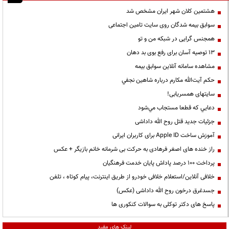
هشتمین کلان شهر ایران مشخص شد
سوابق بیمه شدگان روی سایت تامین اجتماعی
همجنس گرایی در شبکه من و تو
13 توصیه آسان برای رفع بوی بد دهان
مشاهده سامانه آنلاين سوابق بیمه
حكم آيت‌الله مكارم درباره شاهين نجفي
سایتهای همسریابی!
دعايي كه قطعا مستجاب مي‌شود
جزئیات جدید قتل روح الله داداشی
آموزش ساخت Apple ID برای کاربران ایرانی
راز خنده های اصغر فرهادی به حرکت بی شرمانه خانم بازیگر + عکس
پرداخت ۱۰۰ درصد پاداش پایان خدمت فرهنگیان
خلافی آنلاین/استعلام خلافی خودرو از طریق اینترنت، پیام کوتاه ، تلفن
جسدغرق درخون روح الله داداشی (عکس)
پاسخ های دکتر توکلی به سوالات کنکوری ها
لینک های مفید