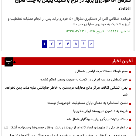
سارقان ۵۰ خودروی پراید در کرج با شلیک پلیس به چنگ قانون
افتادند
فرمانده انتظامی البرز از دستگیری سارقان 50 خودرو پراید پس از انجام عملیات تعقطیب و
گریز و شکلیک به خودروی سارقان خبر داد.
کد خبر: ۶۶۶۴۶۶ تاریخ انتشار : ۱۳۹۹/۰۲/۲۳
1
2
3
4
5
6
>
آخرین اخبار
سفر فرمانده سنتکام به اراضی اشغالی
خبر تعطیلی مدرسه ایرانی در کویت به صورت رسمی اعلام نشده
یمن: تشکیل ائتلاف هرگز مانع مجازات عربستان به خاطر جنایاتش علیه ملت یمن نخواهد
شد
نشان استاندارد به معنای پایان مسئولیت خودروساز نیست
غریبه به دادمون نمی‌رسه؛ ایرانی بخریم!
بسته اینترنت رایگان برای خبرنگاران فعال شد
با اعتراف یکی از متهمان، ابعاد تازه‌ای از پرونده ربایش و قتل حمیدرضا رجب‌زاده آشکار شد
ریمـدان؛ مرزی گرفتار در صف، کمبود زیرساخت و ضعف هماهنگی دستگاه‌ها / ۳ هزار