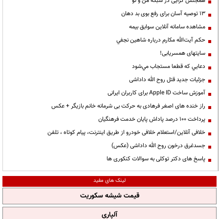
همجنس گرایی در شبکه من و تو
13 توصیه آسان برای رفع بوی بد دهان
مشاهده سامانه آنلاين سوابق بیمه
حكم آيت‌الله مكارم درباره شاهين نجفي
سایتهای همسریابی!
دعايي كه قطعا مستجاب مي‌شود
جزئیات جدید قتل روح الله داداشی
آموزش ساخت Apple ID برای کاربران ایرانی
راز خنده های اصغر فرهادی به حرکت بی شرمانه خانم بازیگر + عکس
پرداخت ۱۰۰ درصد پاداش پایان خدمت فرهنگیان
خلافی آنلاین/استعلام خلافی خودرو از طریق اینترنت، پیام کوتاه ، تلفن
جسدغرق درخون روح الله داداشی (عکس)
پاسخ های دکتر توکلی به سوالات کنکوری ها
لینک های مفید
قیمت شیشه سکوریت
آلپاری