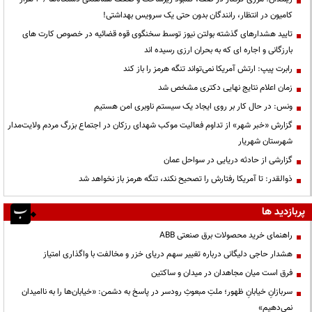
کامیون در انتظار، رانندگان بدون حتی یک سرویس بهداشتی!
تایید هشدارهای گذشته بولتن نیوز توسط سخنگوی قوه قضائیه در خصوص کارت های
بارزگانی و اجاره ای که به بحران ارزی رسیده اند
رابرت پیپ: ارتش آمریکا نمی‌تواند تنگه هرمز را باز کند
زمان اعلام نتایج نهایی دکتری مشخص شد
ونس: در حال کار بر روی ایجاد یک سیستم ناوبری امن هستیم
گزارش «خبر شهر» از تداوم فعالیت موکب شهدای رزکان در اجتماع بزرگ مردم ولایت‌مدار
شهرستان شهریار
گزارشی از حادثه دریایی در سواحل عمان
ذوالقدر: تا آمریکا رفتارش را تصحیح نکند، تنگه هرمز باز نخواهد شد
پربازدید ها
راهنمای خرید محصولات برق صنعتی ABB
هشدار حاجی دلیگانی درباره تغییر سهم دریای خزر و مخالفت با واگذاری امتیاز
فرق است میان مجاهدان در میدان و ساکتین
سربازانِ خیابانِ ظهور؛ ملتِ مبعوثِ رودسر در پاسخ به دشمن: «خیابان‌ها را به ناامیدان
نمی‌دهیم»