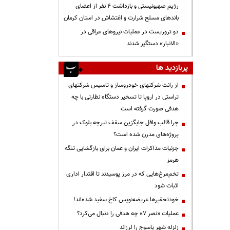
رژیم صهیونیستی و بازداشت ۴ نفر از اعضای
باندهای مسلح شرارت و اغتشاش در استان کرمان
دو تروریست در عملیات نیروهای عراقی در
«الانبار» دستگیر شدند
پربازدید ها
از رانت‌ شرکتهای خودروساز و تاسیس شرکتهای
تراستی در اروپا تا تسخیر دستگاه نظارتی با چه
هدفی صورت گرفته است
چرا قالب وافل جایگزین سقف تیرچه بلوک در
پروژه‌های مدرن شده است؟
جزئیات مذاکرات ایران و عمان برای بازگشایی تنگه
هرمز
تخم‌مرغ‌هایی که در مرز پوسیدند تا اقتدار اداری
اثبات شود
خودتحقیرها عریضه‌نویس کاخ سفید شده‌اند!
عملیات «نصر ۷» چه هدفی را دنبال می‌کرد؟
زلزله شهر یاسوج را لرزاند