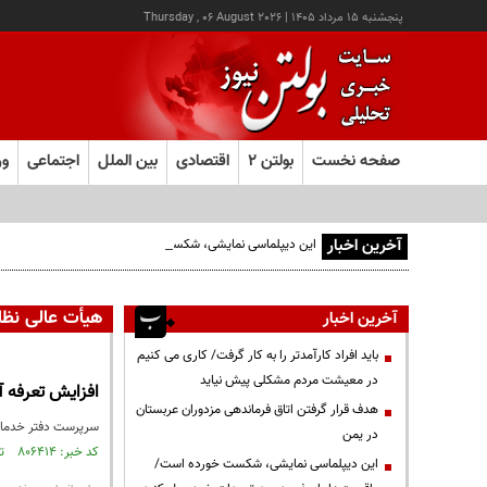
پنجشنبه ۱۵ مرداد ۱۴۰۵
|
Thursday , 06 August 2026
صفحه نخست
بولتن ۲
اقتصادی
بین الملل
اجتماعی
ور
آخرین اخبار
این دیپلماسی نمایشی، شکست خورده است/واقعیت‌ها را بپذیرید
هیأت عالی نظا
آخرین اخبار
باید افراد کارآمدتر را به کار گرفت/ کاری می کنیم
در معیشت مردم مشکلی پیش نیاید
افزایش تعرفه آ
هدف قرار گرفتن اتاق‌ فرماندهی مزدوران عربستان
سرپرست دفتر خدمات
در یمن
کد خبر: ۸۰۶۴۱۴ تاریخ انتشار : ۱۴۰۱/۰۹/۲۱
این دیپلماسی نمایشی، شکست خورده است/