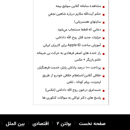
مشاهده سامانه آنلاين سوابق بیمه
حكم آيت‌الله مكارم درباره شاهين نجفي
سایتهای همسریابی!
دعايي كه قطعا مستجاب مي‌شود
جزئیات جدید قتل روح الله داداشی
آموزش ساخت Apple ID برای کاربران ایرانی
راز خنده های اصغر فرهادی به حرکت بی شرمانه
خانم بازیگر + عکس
پرداخت ۱۰۰ درصد پاداش پایان خدمت فرهنگیان
خلافی آنلاین/استعلام خلافی خودرو از طریق
اینترنت، پیام کوتاه ، تلفن
جسدغرق درخون روح الله داداشی (عکس)
پاسخ های دکتر توکلی به سوالات کنکوری ها
صفحه نخست
|
بولتن ۲
|
اقتصادی
|
بین الملل
|