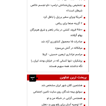
تشخیص روان‌شناختی ترامپ: «او تجسم خالص
شیطان است!»
آمریکا ویزای سفیر برزیل را باطل کرد
۲ گزینه صنعا برای ریاض
۴۵۰۰ فروند کشتی در بنادر باهنر و شرق هرمزگان
پهلو گرفتند
صادرات ۱۵ محصول کشاورزی آزاد شد
میانکاله در آتش می‌سوزد
مراسم عزاداری اربعین حسینی - کربلا
پزشکیان: تنها کسانی که در خیابان بودند ایران را
نگه نداشتند همه سهیم هستند
پربحث ترین عناوین
هشتمین کلان شهر ایران مشخص شد
سوابق بیمه شدگان روی سایت تامین اجتماعی
همجنس گرایی در شبکه من و تو
13 توصیه آسان برای رفع بوی بد دهان