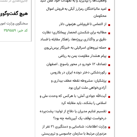
واقعیت‌ها را بپذیرید و به تعهدات خود عمل کنید
جابری‌انصاری در نشست
امید مالباختگان رمزارز آبکی به فروش اموال
هیچ گفت‌وگوی 
محکومان
سخنگوی وزارت امور 
از التماس تا فروپاشی هژمونی دلار
کد خبر: ۳۵۹۵۵۹ تاریخ انتشار : ۱۳۹۵/۰۳/۱۷
مطالبه برای شکستن انحصار پیمانکاری؛ نظارت
دقیق بر واگذاری پروژه‌ها، راهکار مقابله با فساد
حمله نیروهای اسرائیلی به خبرنگار پرس‌تی‌وی
پیام هشدار مقاومت یمن به ریاض
تصادف ۱۲ خودرو در محور یاسوج ـ اصفهان
رکوردشکنی دختر دونده ایران در بلاروس
پزشکیان: مشروطه نقطه عطف بیداری و
آزادی‌خواهی ملت ایران بود
آیت‌الله جوادی آملی: با هرکس که وحدت ملی و
اسلامی را بشکند، باید مقابله کرد
تقسیم غنایم مدیران یا دفاع از تولید؛ پشت‌پرده
درخواست توقف یک آیین‌نامه چه بود؟
وزارت اطلاعات: شناسایی و دستگیری ۲۱ نفر از
مزدوران مرتبط با سازمان جاسوسی و تروریستی