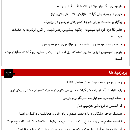
بازی‌های لیگ برتر فوتبال با تماشاگر برگزار می‌شود
دریاچه ارومیه جان گرفت؛ افزایش ۷۸ سانتی‌متری تراز
برگزاری نشست وزرای خارجه کشورهای بریکس در نیویورک
«آمریکا ذرّه ذرّه آب میشود»؛ چگونه پیشبینی رهبر شهید از افول ابرقدرت به حقیقت
پیوست؟
دعوت مجدد عربستان از نخست‌وزیر عراق برای سفر به ریاض
رئیس کمیسیون انرژی: مدیریت شبکه برق امسال نسبت به سال‌های گذشته موفق‌تر بوده
است
پربازدید ها
راهنمای خرید محصولات برق صنعتی ABB
باید افراد کارآمدتر را به کار گرفت/ کاری می کنیم در معیشت مردم مشکلی پیش نیاید
حمله نیروهای اسرائیلی به خبرنگار پرس‌تی‌وی
از التماس تا فروپاشی هژمونی دلار
هشدار حاجی دلیگانی درباره تغییر سهم دریای خزر و مخالفت با واگذاری امتیاز
تقسیم غنایم مدیران یا دفاع از تولید؛ پشت‌پرده درخواست توقف یک آیین‌نامه چه بود؟
آیت‌الله جوادی آملی: با هرکس که وحدت ملی و اسلامی را بشکند، باید مقابله کرد