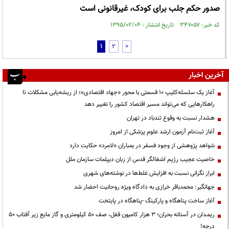
صدور حکم جلب برای کودک، غیرقانونی است
کد خبر: ۳۴۷۰۵۷ تاریخ انتشار : ۱۳۹۵/۰۲/۰۴
1
2
>
آخرین اخبار
آغاز یک سلسله‌کلیپ ۱۰ قسمتی با محور «جهاد اقتصادی»؛ از ریشه‌یابی مشکلات تا
راهکارهایی که می‌تواند مسیر اقتصاد کشور را تغییر دهد
هشدار نسبت به وقوع تندباد در تهران
آغاز ثبت‌نام آزمون ارشد علوم پزشکی از امروز
شواهد پژوهشی از وجود فسفر در بمباران «لامرد» حکایت دارد
خاصیت عجیب رژیم اشغالگر قدس از زبان دیپلمات سازمان ملل
ابراز نگرانی نسبت به افزایش غلط‌ها در نوشته‌های شهری
جهانگیر: محمدباقر خرازی به دادگاه ویژه روحانیت احضار شد
آغاز ساخت پناهگاه و پارکینگ -پناهگاه در پایتخت
ریمـدان در آستانه بحران؛ ۳ هزار کامیون قفل، صف ۵۰ کیلومتری و گاز مایع زیر آفتاب ۵۰
درجه!