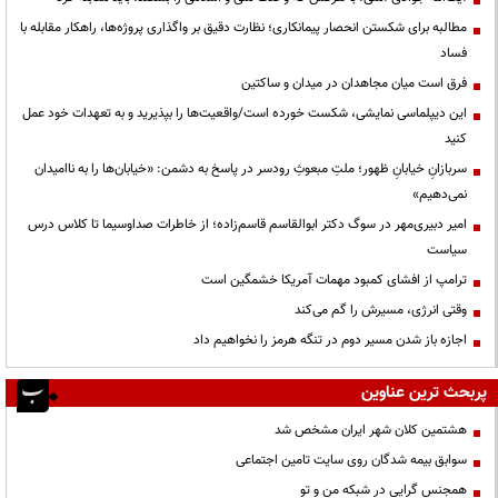
مطالبه برای شکستن انحصار پیمانکاری؛ نظارت دقیق بر واگذاری پروژه‌ها، راهکار مقابله با
فساد
فرق است میان مجاهدان در میدان و ساکتین
این دیپلماسی نمایشی، شکست خورده است/واقعیت‌ها را بپذیرید و به تعهدات خود عمل
کنید
سربازانِ خیابانِ ظهور؛ ملتِ مبعوثِ رودسر در پاسخ به دشمن: «خیابان‌ها را به ناامیدان
نمی‌دهیم»
امیر دبیری‌مهر در سوگ دکتر ابوالقاسم قاسم‌زاده؛ از خاطرات صداوسیما تا کلاس درس
سیاست
ترامپ از افشای کمبود مهمات آمریکا خشمگین است
وقتی انرژی، مسیرش را گم می‌کند
اجازه باز شدن مسیر دوم در تنگه هرمز را نخواهیم داد
پربحث ترین عناوین
هشتمین کلان شهر ایران مشخص شد
سوابق بیمه شدگان روی سایت تامین اجتماعی
همجنس گرایی در شبکه من و تو