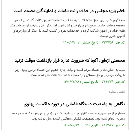
خضریان: مجلس در حذف رانت قضات و نمایندگان مصمم است
سخنگوی کمیسیون اصل ۹۰ با اشاره به حذف رانت قضات برای وکالت گفت: بر اساس
مصوبه مجلس قضات همچنان می‌توانند وکیل شوند اما دیگر رانتی ندارند، آن ها باید مثل
بقیه افراد در آزمون شرکت کرده و حد نصاب نمره را کسب کنند لذا دیگر از میان‌برهای
قانونی خبری نیست.
کد خبر: ۷۴۷۷۵۶ تاریخ انتشار : ۱۴۰۰/۰۷/۲۷
محسنی اژه‌ای: آنجا که ضرورت ندارد قرار بازداشت موقت نزنید
سرمایه اصلی نظام اعتماد مردم است و نباید اجازه دهیم این اعتماد از بین برود، زیرا
هروقت مردم برای حل مسائل وارد صحنه شدند مشکلات حل شده است.
کد خبر: ۷۴۴۷۷۸ تاریخ انتشار : ۱۴۰۰/۰۷/۰۸
تطهیرناشدنی؛
نگاهی به وضعیت دستگاه قضایی در دوره حاکمیت پهلوی
بسیاری از مورخین و صاحب نظران بر این باورند که در رژیم پهلوی قوه قضائیه، در قوه
مجریه ادغام شده بود. تصمیمات قضائی منعکس کننده میل دولت بود.
کد خبر: ۷۴۳۵۲۶ تاریخ انتشار : ۱۴۰۰/۰۶/۳۱