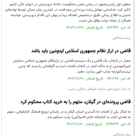
معاون اول رئیس‌جمهور در پیامی ضمن محکومیت حادثه تروریستی در دیوان عالی کشور
تاکید کرد: شناسایی عوامل پشت پرده این سوء قصد در کمترین زمان ممکن توسط نهادهای
امنیتی و اطلاع رسانی دقیق درخصوص اهداف پیدا و پنهان این اقدام تروریستی خواسته
همگان از جمله دولت وفاق ملی است.
کد خبر: ۸۶۲۹۴۲ تاریخ انتشار : ۱۴۰۳/۱۰/۲۹
پیام صبحگاهی
قاضی در تراز نظام جمهوری اسلامی اینچنین باید باشد
معیار در انتخاب یک قاضی و یک سیستم قضایی در ترازنظام جمهوری اسلامی سفارش
امیرالمومنین ع به مالک اشتر در انتخاب قضات است و اگرقضاتی رادیدید که چنین
نیستندآنهارابه عذاب الهی بشارت دهید.
کد خبر: ۸۴۰۲۹۸ تاریخ انتشار : ۱۴۰۲/۱۱/۲۰
به دنبال اجرای قانون مجازات فرهنگی جایگزین حبس؛
قاضی پرونده‌ای در گیلان، متهم را به خرید کتاب محکوم کرد
به ابتکار یکی از قضات دادگستری استان گیلان و در راستای ترویج فرهنگ کتابخوانی، متهم
به اهدای کتاب به کتابخانه خاتم الانبیا(ص) رشت محکوم شد.
کد خبر: ۸۳۶۸۳۴ تاریخ انتشار : ۱۴۰۲/۱۰/۰۶
پیام صبحگاهی