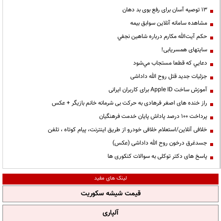
13 توصیه آسان برای رفع بوی بد دهان
مشاهده سامانه آنلاين سوابق بیمه
حكم آيت‌الله مكارم درباره شاهين نجفي
سایتهای همسریابی!
دعايي كه قطعا مستجاب مي‌شود
جزئیات جدید قتل روح الله داداشی
آموزش ساخت Apple ID برای کاربران ایرانی
راز خنده های اصغر فرهادی به حرکت بی شرمانه خانم بازیگر + عکس
پرداخت ۱۰۰ درصد پاداش پایان خدمت فرهنگیان
خلافی آنلاین/استعلام خلافی خودرو از طریق اینترنت، پیام کوتاه ، تلفن
جسدغرق درخون روح الله داداشی (عکس)
پاسخ های دکتر توکلی به سوالات کنکوری ها
لینک های مفید
قیمت شیشه سکوریت
آلپاری