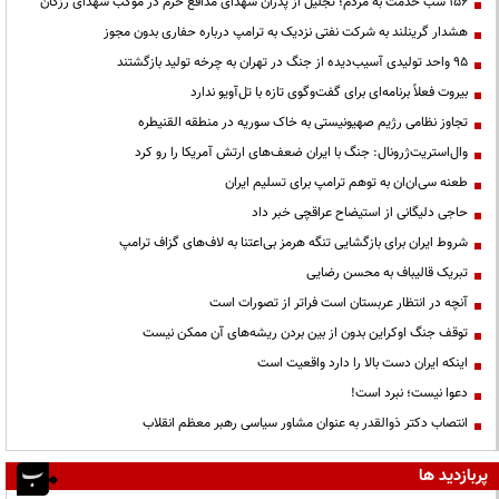
۱۵۶ شب خدمت به مردم؛ تجلیل از پدران شهدای مدافع حرم در موکب شهدای رزکان
هشدار گرینلند به شرکت نفتی نزدیک به ترامپ درباره حفاری بدون مجوز
95 واحد تولیدی آسیب‌دیده از جنگ در تهران به چرخه تولید بازگشتند
بیروت فعلاً برنامه‌ای برای گفت‌وگوی تازه با تل‌آویو ندارد
تجاوز نظامی رژیم صهیونیستی به خاک سوریه در منطقه القنیطره
وال‌استریت‌ژرونال: جنگ با ایران ضعف‌های ارتش آمریکا را رو کرد
طعنه سی‌ان‌ان به توهم ترامپ برای تسلیم ایران
حاجی دلیگانی از استیضاح عراقچی خبر داد
شروط ایران برای بازگشایی تنگه هرمز بی‌اعتنا به لاف‌های گزاف ترامپ
تبریک قالیباف به محسن رضایی
آنچه در انتظار عربستان است فراتر از تصورات است
توقف جنگ اوکراین بدون از بین بردن ریشه‌های آن ممکن نیست
اینکه ایران دست بالا را دارد واقعیت است
دعوا نیست؛ نبرد است!
انتصاب دکتر ذوالقدر به عنوان مشاور سیاسی رهبر معظم انقلاب
پربازدید ها