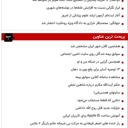
ذوالقدر: تا آمریکا رفتارش را تصحیح نکند، تنگه هرمز باز نخواهد شد
ابراز نگرانی نسبت به افزایش غلط‌ها در نوشته‌های شهری
آغاز ثبت‌نام آزمون ارشد علوم پزشکی از امروز
جهانگیر: محمدباقر خرازی به دادگاه ویژه روحانیت احضار شد
پربحث ترین عناوین
هشتمین کلان شهر ایران مشخص شد
سوابق بیمه شدگان روی سایت تامین اجتماعی
همجنس گرایی در شبکه من و تو
13 توصیه آسان برای رفع بوی بد دهان
مشاهده سامانه آنلاين سوابق بیمه
حكم آيت‌الله مكارم درباره شاهين نجفي
سایتهای همسریابی!
دعايي كه قطعا مستجاب مي‌شود
جزئیات جدید قتل روح الله داداشی
آموزش ساخت Apple ID برای کاربران ایرانی
راز خنده های اصغر فرهادی به حرکت بی شرمانه خانم بازیگر + عکس