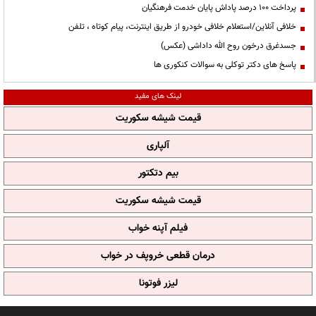
پرداخت ۱۰۰ درصد پاداش پایان خدمت فرهنگیان
خلافی آنلاین/استعلام خلافی خودرو از طریق اینترنت، پیام کوتاه ، تلفن
جسدغرق درخون روح الله داداشی (عکس)
پاسخ های دکتر توکلی به سوالات کنکوری ها
لینک های مفید
قیمت شیشه سکوریت
آلپاری
بیم دتکتور
قیمت شیشه سکوریت
فیلم آپنه خواب
درمان قطعی خروپف در خواب
لیزر فوتونا