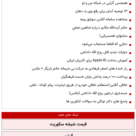
همجنس گرایی در شبکه من و تو
13 توصیه آسان برای رفع بوی بد دهان
مشاهده سامانه آنلاين سوابق بیمه
حكم آيت‌الله مكارم درباره شاهين نجفي
سایتهای همسریابی!
دعايي كه قطعا مستجاب مي‌شود
جزئیات جدید قتل روح الله داداشی
آموزش ساخت Apple ID برای کاربران ایرانی
راز خنده های اصغر فرهادی به حرکت بی شرمانه خانم بازیگر + عکس
پرداخت ۱۰۰ درصد پاداش پایان خدمت فرهنگیان
خلافی آنلاین/استعلام خلافی خودرو از طریق اینترنت، پیام کوتاه ، تلفن
جسدغرق درخون روح الله داداشی (عکس)
پاسخ های دکتر توکلی به سوالات کنکوری ها
لینک های مفید
قیمت شیشه سکوریت