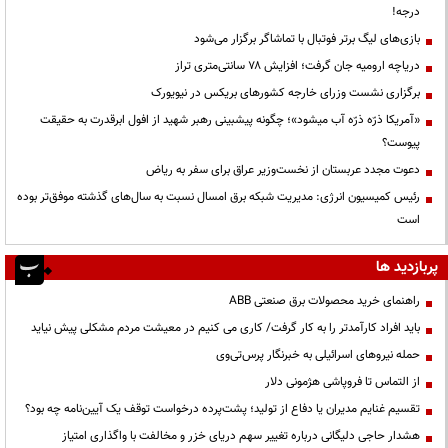
درجه!
بازی‌های لیگ برتر فوتبال با تماشاگر برگزار می‌شود
دریاچه ارومیه جان گرفت؛ افزایش ۷۸ سانتی‌متری تراز
برگزاری نشست وزرای خارجه کشورهای بریکس در نیویورک
«آمریکا ذرّه ذرّه آب میشود»؛ چگونه پیشبینی رهبر شهید از افول ابرقدرت به حقیقت
پیوست؟
دعوت مجدد عربستان از نخست‌وزیر عراق برای سفر به ریاض
رئیس کمیسیون انرژی: مدیریت شبکه برق امسال نسبت به سال‌های گذشته موفق‌تر بوده
است
پربازدید ها
راهنمای خرید محصولات برق صنعتی ABB
باید افراد کارآمدتر را به کار گرفت/ کاری می کنیم در معیشت مردم مشکلی پیش نیاید
حمله نیروهای اسرائیلی به خبرنگار پرس‌تی‌وی
از التماس تا فروپاشی هژمونی دلار
تقسیم غنایم مدیران یا دفاع از تولید؛ پشت‌پرده درخواست توقف یک آیین‌نامه چه بود؟
هشدار حاجی دلیگانی درباره تغییر سهم دریای خزر و مخالفت با واگذاری امتیاز