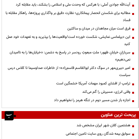
آیت‌الله جوادی آملی: با هرکس که وحدت ملی و اسلامی را بشکند، باید مقابله کرد
مطالبه برای شکستن انحصار پیمانکاری؛ نظارت دقیق بر واگذاری پروژه‌ها، راهکار مقابله با
فساد
فرق است میان مجاهدان در میدان و ساکتین
این دیپلماسی نمایشی، شکست خورده است/واقعیت‌ها را بپذیرید و به تعهدات خود عمل
کنید
سربازانِ خیابانِ ظهور؛ ملتِ مبعوثِ رودسر در پاسخ به دشمن: «خیابان‌ها را به ناامیدان
نمی‌دهیم»
امیر دبیری‌مهر در سوگ دکتر ابوالقاسم قاسم‌زاده؛ از خاطرات صداوسیما تا کلاس درس
سیاست
ترامپ از افشای کمبود مهمات آمریکا خشمگین است
وقتی انرژی، مسیرش را گم می‌کند
اجازه باز شدن مسیر دوم در تنگه هرمز را نخواهیم داد
پربحث ترین عناوین
هشتمین کلان شهر ایران مشخص شد
سوابق بیمه شدگان روی سایت تامین اجتماعی