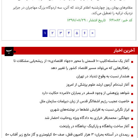
مقام‌های یونان روز چهارشنبه اعلام کردند که آتن، سه اردوگاه بزرگ مهاجران در جزایر
نزدیک ترکیه را تعطیل می‌کند.
کد خبر: ۶۴۱۰۸۲ تاریخ انتشار : ۱۳۹۸/۰۸/۲۹
1
2
3
4
5
6
>
آخرین اخبار
آغاز یک سلسله‌کلیپ ۱۰ قسمتی با محور «جهاد اقتصادی»؛ از ریشه‌یابی مشکلات تا
راهکارهایی که می‌تواند مسیر اقتصاد کشور را تغییر دهد
هشدار نسبت به وقوع تندباد در تهران
آغاز ثبت‌نام آزمون ارشد علوم پزشکی از امروز
شواهد پژوهشی از وجود فسفر در بمباران «لامرد» حکایت دارد
خاصیت عجیب رژیم اشغالگر قدس از زبان دیپلمات سازمان ملل
ابراز نگرانی نسبت به افزایش غلط‌ها در نوشته‌های شهری
جهانگیر: محمدباقر خرازی به دادگاه ویژه روحانیت احضار شد
آغاز ساخت پناهگاه و پارکینگ -پناهگاه در پایتخت
ریمـدان در آستانه بحران؛ ۳ هزار کامیون قفل، صف ۵۰ کیلومتری و گاز مایع زیر آفتاب ۵۰