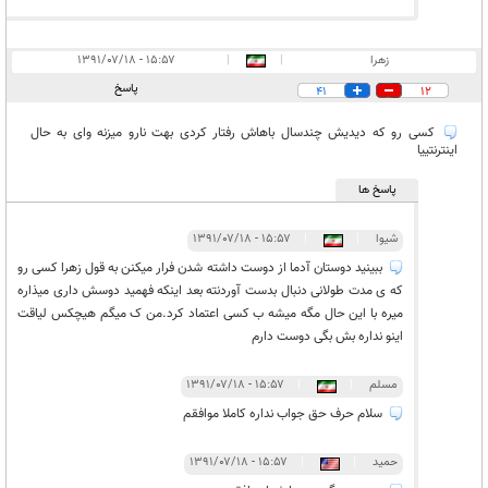
زهرا
|
|
۱۵:۵۷ - ۱۳۹۱/۰۷/۱۸
پاسخ
41
12
کسی رو که دیدیش چندسال باهاش رفتار کردی بهت نارو میزنه وای به حال
اینترنتییا
پاسخ ها
شیوا
|
|
۱۵:۵۷ - ۱۳۹۱/۰۷/۱۸
ببینید دوستان آدما از دوست داشته شدن فرار میکنن به قول زهرا کسی رو
که ی مدت طولانی دنبال بدست آوردنته بعد اینکه فهمید دوسش داری میذاره
میره با این حال مگه میشه ب کسی اعتماد کرد.من ک میگم هیچکس لیاقت
اینو نداره بش بگی دوست دارم
مسلم
|
|
۱۵:۵۷ - ۱۳۹۱/۰۷/۱۸
سلام حرف حق جواب نداره کاملا موافقم
حمید
|
|
۱۵:۵۷ - ۱۳۹۱/۰۷/۱۸