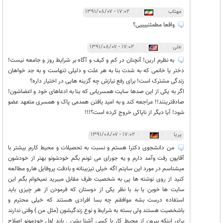
مهتاب
|
|
۱۷:۰۲ - ۱۳۹۱/۰۸/۰۷
واقعا مطمئنییییی؟
علی
|
|
۱۷:۰۲ - ۱۳۹۱/۰۸/۰۷
به نظرم ارین! آنچنان در کم و کیف و آگاه بر شرایط روز و جامعه نیست!
دختر یا خانمی که به شدت بنا به هر علت و دلیلی تنهاست و به جد خواهان
زندگی مشترک است! برای رفع نیازش چه گزینه هایی در اختیار داره؟
اگر به یکی از این صدها سایت همسریابی که بنا به ادعاهای خود و اعضاشون!
صادقترینند!! مراجعه کند و به امید یافتن همدمی پاک و همسری متعهد عضو
شود! آیا دیگر از ناپاکی خروج کرده است؟!!!
پریا
|
|
۱۷:۰۲ - ۱۳۹۱/۰۸/۰۷
من دانشجوی دکترا هستم و نسبت به تحصیلات و محیط کارم بیشتر با
آقایون رفت وآمد دارم و یه جورای می تونم بگم خودشونو بهتر از خودشون
میشناسم در مورد این سایتم اگه خیلی تیزبینانه و بادقت پروفایل هارو مطالعه
کنید از روی نوشته ها پی به شخصیت طرف مقابل میبرید نمیخوام بگم این
سایت ها خوبن یا بد با نظر یکی از دوستان که فرمودن از هر چیزی باید
استفاده درست بشه موافقم چه بسا افرادی هستند که خیلی محترم و
باشخصیت هستند ولی بسته به شرایط و نوع زندگیشون (مثل من ) وقتی ندارند
برای اینکه بیرون از محیط کار با کسی آشنا بشن . باید اول خودمونو اصلاح