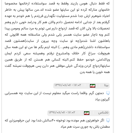
که فقط دنبال هوس بازیند وفقط به قصد سواستفاده ازخانمها مخصوصا
خانمهای متارکه کرده تو این سایتها عضو شده اند.من سالها پیش به خاطر
اعتیاد شوهرم ازش جدا شدم مسئولیت نگهداری فرزندم را هم خودم به عهده
گرفتم بعد از جدایی ادامه تحصیل دادم والان هم کار ودرامد خوبی دارم وهم
تحصیلات بالا ولی الان که قصد ازدواج دارم نمی تونم یه مرد سالم ومومن پیدا
کنم وبه ناچار عضو سایت همسر یابی شدم ولی متاسفانه همه اقایونی که
باهاشون اشنا شدم(چه تو سایت وچه بیرون از سایت)همشون قصد
سواستفاده داشتن(هم مادی وهم...) البته اینم بگم ها من تو این همه سال
هیچوقت سراغ کار خلاف ونامشروع نرفتم وهمیشه سعی کردم ایمان
وپاکدامنی خودمو حفظ کنم.البته کسانی هم هستن که از طریق همین
سایتهاازدواج کردن وزندگی خیلی موفقی هم دارن پس هیچوقت نمیشه گفت
همه خوبن یا همه بدن
بیتا
|
|
۱۷:۰۲ - ۱۳۹۱/۰۸/۰۷
دمتون گرم .واقعا راست میگید معلوم نیست از این سایت چه همسرایی
گیرتون بیاد
ناشناس
|
|
۱۷:۰۲ - ۱۳۹۱/۰۸/۰۷
اگر خواهرتون هم مونده بود توخونه 40سالش شدا بود این حرفومیزذی که
مطمئن باش یه جوری سرت هم میاد