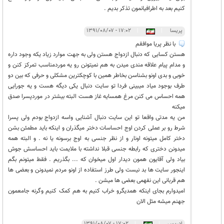
کنیم بعد به اطرافیانمون تذکر بدیم .
پریسا
|
|
۱۷:۰۲ - ۱۳۹۱/۰۸/۰۷
با نظر پریا موافقم
هستن کسایی که دنبال ازدواج هستن ولی به جهت موارد زیاد یکه وجود داره
و مدام پیام علاقه مندی میدن به هم نمیتونن رو یه موردمناسب تمرکز کنن و
خوبی و بدی اونو بشناسن بخاطر همین با کوچکترین مشکلی و حرفی که بین دو
طرف بوجود میاد میبینی فردا تو سایت دنبال یکی دیگه هست و یه جورایی
همه احساس می کنن مرغ همسایه غاز هست البته بیشتر در موردپسرا صدق
میکنه
من یه مدتی واقعا تو این سایت دنبال آشنایی واسه ازدواج بودم ولی پسرا
شرط رو بر عملی کردن اوج احساسات دختر میگذران و اینکه باید مطمئن بشن
دختر کامل میتونه اونار و از نظر جنسی به اوج برسونه یا نه . و البته همه
میدونن دختری که رابطه جنسی قبلا نداشته با ملایمت باید احساسش جوش
بیاد ولی آقایون همون دیدار اول میخوان که ... بگذریم . فقط میتونم بگم
اینجور سایت ها بد نیست ولی طرز استفاده از اونو مردم نمیدونن و بعضی ها
هم قربانی این نفهمی بعضی ها میشن .
امیدوارم بجای اینکه همدیگرو خراب کنیم به هم کمک کنیم وگرنه جامعمون
جهنم میشه مثل الان
ادریس
|
|
۱۷:۰۲ - ۱۳۹۱/۰۸/۰۷