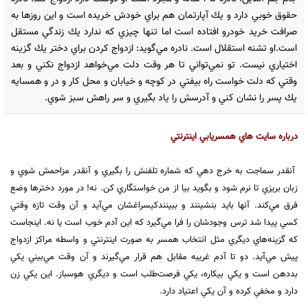
حقوق خوبي دارد و يك آپارتمان هم براي خودش خريده است و اين روزها به
صرافت خريد خودرو افتاده است اما تنها چيزي كه ندارد يك زندگي مستقل
است.او تشنه استقلال است. نادره مي‌گويد: ازدواج كردن براي دختر يك گزينه
اختياري نيست. تو نمي‌تواني تا هر وقت دلت مي‌خواهد ازدواج نكني و بعد
وقتي كه دلت خواست راه بيفتي در كوچه و خيابان و محل كار و در و همسايه
يك پسر را نشان كني و آدرسش را ياد بگيري و سر راهش سبز شوي.
درباره سايت هاي همسريابي اينترنتي
آنقدر سماجت به خرج دهي كه شماره تلفنش را بگيري و آنقدر مزاحمش شوي و
زبان بريزي تا نرم شود و بگويد بيا از من خواستگاري كن. نه! در مورد دختر‌ها وضع
فرق مي‌كند. آنها بايد بنشينند و ببينندکي​سراغشان مي‌آيد و آن وقت تازه وقتي
كسي پيدا شد ترس وجودشان را فرا مي‌گيرد كه اين آدم خوب است يا نه. اينجاست
كه گزينه‌هاي ديگري مثل انتخاب همسر به صورت اينترنتي و واسطه مراكز ازدواج
پيش مي‌آيد. دو تا آدم غريبه مقابل هم قرار مي‌گيرند و آن وقت مي‌بيني يكي
بددهن است و يكي بيكاره، يكي فرصت‌طلب​ است و ديگري هوسباز. اين يكي زن
دارد و مخفي كرده و آن يكي اعتياد دارد.