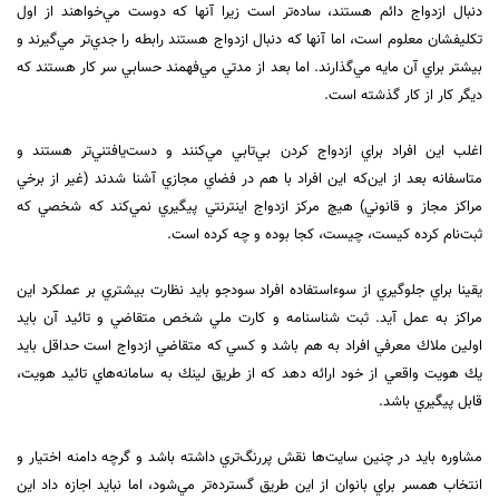
دنبال ازدواج دائم هستند، ساده‌تر است زيرا آنها كه دوست مي‌خواهند از اول
تكليفشان معلوم است، اما آنها كه دنبال ازدواج هستند رابطه را جدي‌تر مي‌گيرند و
بيشتر براي آن مايه مي‌گذارند. اما بعد از مدتي مي‌فهمند حسابي سر كار هستند كه
ديگر كار از كار گذشته است.
اغلب اين افراد براي ازدواج كردن بي‌تابي مي‌كنند و دست‌يافتني‌تر هستند و
متاسفانه بعد از اين‌كه اين افراد با هم در فضاي مجازي آشنا شدند (غير از برخي
مراكز مجاز و قانوني) هيچ مركز ازدواج اينترنتي پيگيري نمي‌كند كه شخصي كه
ثبت‌نام كرده كيست، چيست، كجا بوده و چه كرده است.
يقينا براي جلوگيري از سوء‌استفاده افراد سودجو بايد نظارت بيشتري بر عملكرد اين
مراكز به عمل آيد. ثبت شناسنامه و كارت ملي شخص متقاضي و تائيد آن بايد
اولين ملاك معرفي افراد به هم باشد و كسي كه متقاضي ازدواج است حداقل بايد
يك هويت واقعي از خود ارائه دهد كه از طريق لينك به سامانه‌هاي تائيد هويت،
قابل پيگيري باشد.
مشاوره بايد در چنين سايت‌ها نقش پررنگ‌تري داشته باشد و گرچه دامنه اختيار و
انتخاب همسر براي بانوان از اين طريق گسترده‌تر مي‌شود، اما نبايد اجازه داد اين