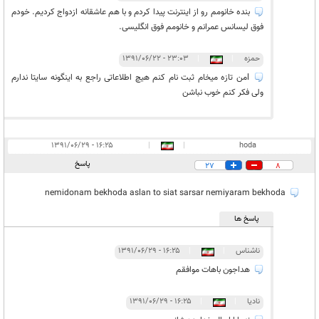
بنده خانومم رو از اینترنت پیدا کردم و با هم عاشقانه ازدواج کردیم. خودم
فوق لیسانس عمرانم و خانومم فوق انگلیسی.
حمزه
|
|
۲۳:۰۳ - ۱۳۹۱/۰۶/۲۲
lمن تازه میخام ثبت نام کنم هیچ اطلاعاتی راجع به اینگونه سایتا ندارم
ولی فکر کنم خوب نباشن
۱۶:۲۵ - ۱۳۹۱/۰۶/۲۹
|
|
hoda
پاسخ
27
8
nemidonam bekhoda aslan to siat sarsar nemiyaram bekhoda
پاسخ ها
ناشناس
|
|
۱۶:۲۵ - ۱۳۹۱/۰۶/۲۹
هداجون باهات موافقم
نادیا
|
|
۱۶:۲۵ - ۱۳۹۱/۰۶/۲۹