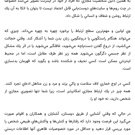
به همين دليل شخصيت مجازي كه افراد از خود در اينترنت تصوير مي‌كنند خصوصا
در چت روم‌ها و سايت‌هاي دوست‌يابي قابل اعتماد نيست تا بتوان با اتكا به آن يك
ارتباط روشن و شفاف و انساني را شكل داد.
وي اولين و مهم‌ترين سطح ارتباط را برخورد چهره به چهره مي‌داند. چيزي كه
مي‌تواند هنگام راستگويي يا دروغگويي زبان بدن شما را آشكار كند. وقتي خجالت
مي‌كشيد، از دروغ گفتن دست‌پاچه مي‌شويد، غافلگير مي‌شويد يا در اثر يك مشكل
از نظر جسمي دگرگون مي‌شويد همه زير نظر طرف مقابل است، اما در محيط
اينترنتي ممكن است كسي نحيف و شكننده باشد و بگويد كه قهرمان بدنسازي
است.
كسي در اوج خماري لاف سلامت و پاكي بزند و مرد و زن متاهل ادعاي تجرد كنند.
همه چيز در يك ارتباط مجازي امكانپذير است، زيرا شما تنها تصويري مجازي از
شخص داريد، نه خود او را.
در حالي كه وقتي آشنايي از طريق دوستان، آشنايان و همكاران و اقوام صورت
مي‌گيرد اين فرصت وجود دارد كه رفتارها و كنش‌ها و واكنش‌هاي طبيعي شخص را
مورد بررسي قرار دهيد و حداقل در مورد خصوصيات ظاهري آنها اطلاعات درستي