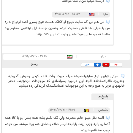
درست میگید من با شما موافقم
سارا
|
|
۱۵:۵۷ - ۱۳۹۱/۰۷/۱۸
من هم می گم سایت دروغ او ککلک هست هیچ پسری قصد ازدواج نداره
من با خیلی ها تلفنی صحبت کردم وهمون جلسه اول نیتشون معلوم بود
متاسفانه مردها بی غیرت شدن ودوست دارن کلک بزنند
مینو
|
|
۲۱:۴۱ - ۱۳۹۱/۰۷/۲۰
پاسخ
83
24
هرکی تواین نوع سایتهاعضوشدصرف جهت وقت تلف کردن وخوش گذرونیه
چندروزه باافرادمختلفه البته این درمورد پسراصادق که موجودات مزخرفیند. دختر
خانومهای عزیز به هیچ وجه به این موجودات اعتمادنکنیدکه اززندگی زده میشید
پاسخ ها
ناشناس
|
|
۲۱:۴۱ - ۱۳۹۱/۰۷/۲۰
البته نظر مینو خانم محترمه ولی فک نکنم بشه همه پسرا رو یا کلا همه
آدما رو با یه چوب روند. بابا بخدا پسر صاف و صادق هم پیدا میشه. من خودم
چوب صداقتمو خوردم