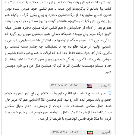
دوسش داشت فرداش رفت وكالت تام بهش داد باز دختره رفت بعد از 3ماه
گفت بيا دنبالم تا برگرديمتو اين مدت با هم تلفني حرف ميزدن شده بودن
همون ادماي سابق بعد از برگشتنشون دختره پنهوني وكيل گرف . وكيله هم
پول زيادي ازش گرفت و 20روزه طلاقشو گرفت و2روز بعدش دخره دوباره رفت
هنوزم بعر از 2ماه از جداييشون با هم تلفني حرف ميزنن دختره همش ميگه
3روز ديگه ميام ولي نيومده همينكه صداي همو ميشنون ميزنن زير گريه كه
زندگي ما چي شد . ميخوام بگم ازدواجها چه اينترنتي باشه يا خيابوني يا رسمي و
اشنايي اولييه از طرف خانواده چه با تحقيقات چه چشم بسته قسمت رو
بذارين كنار كه حرف مفته فقط خدا كنه كه لياقت با هم بودنو داشته باشيم و
خوشي زيادي نشه لگدي به زندگي خودمون چيزي بمن ثابت شده نبايد بيشتر از
حد و عشقو دوسست داشتن افراط كرد كه ميشين مثل من ولي بازم دوسش
دارم
شیرین
|
|
۰۴:۵۷ - ۱۳۹۱/۰۶/۱۷
من که صبح تا شب تو اتاقم دارم واسه کنکور پی اچ دی درس میخونم
چجوری باید شوهر ایده آلم رو پیدا کنم محسن آقا؟؟آشنایی هم که عزیز جان
همه دنبال سکس هستندف شما خودت از دوستی با دختر دنبال سکس
نیستی?اما جدا از هر 10 تا یکی دنبال ازدواجه .من خودم کیس های خوب پیدا
کردم اما مثلا طرف قدش کوتاهتره یا ظریف تر از منه .
lمهری
|
|
۰۴:۵۷ - ۱۳۹۱/۰۶/۱۷