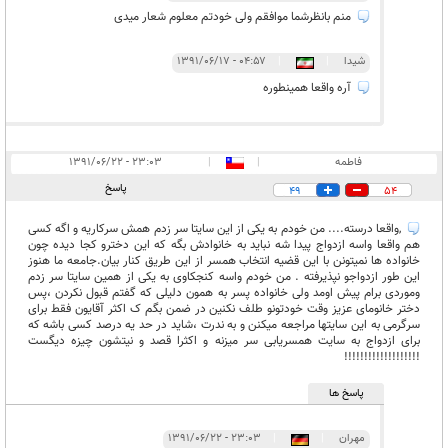
منم بانظرشما موافقم ولی خودتم معلوم شعار میدی
شیدا
|
|
۰۴:۵۷ - ۱۳۹۱/۰۶/۱۷
آره واقعا همینطوره
فاطمه
|
|
۲۳:۰۳ - ۱۳۹۱/۰۶/۲۲
پاسخ
49
54
,واقعا درسته.... من خودم به یکی از این سایتا سر زدم همش سرکاریه و اگه کسی
هم واقعا واسه ازدواج پیدا شه نباید به خانوادش بگه که این دخترو کجا دیده چون
خانواده ها نمیتونن با این قضیه انتخاب همسر از این طریق کنار بیان.جامعه ما هنوز
این طور ازدواجو نپذیرفته . من خودم واسه کنجکاوی به یکی از همین سایتا سر زدم
وموردی برام پیش اومد ولی خانواده پسر به همون دلیلی که گفتم قبول نکردن ،پس
دختر خانومای عزیز وقت خودتونو طلف نکنین در ضمن بگم ک اکثر آقایون فقط برای
سرگرمی به این سایتها مراجعه میکنن و به ندرت ،شاید در حد یه درصد کسی باشه که
برای ازدواج به سایت همسریابی سر میزنه و اکثرا قصد و نیتشون چیزه دیگست
!!!!!!!!!!!!!!!!!!!
پاسخ ها
مهران
|
|
۲۳:۰۳ - ۱۳۹۱/۰۶/۲۲