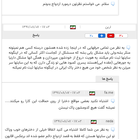
سلام. می خواستم نظرتون درمورد ازدواج بدونم
ارین
|
|
۱۷:۰۲ - ۱۳۹۱/۰۸/۰۷
پاسخ
20
30
به نظر من تمامی حرفهایی که در اینجا زده شده همشون درسته کسی هم نمیتونه
منکر بشه،ولی باید مشکل یابی بشه که مسشکل از کجاست اکثر کسانی که در اینگونه
سایتها ثبت نام میکنند یه هویت دروغ از خودشون میپردازن و همگی انها مشکل دارنیا
یه جورهایی (عقده ایی)هستند یسری کمبود هایی تو زندگی دارن که به این سایتها سر
میزنن به نظر شخص خود من هیچ دختر پاک ایرانی در اینگونه سایتها ثبت نام نمیکنه
پاسخ ها
۱۷:۰۲ - ۱۳۹۱/۰۸/۰۷
|
|
fa.me
اشتباه نکنید بعضی مواقع دخترا از روی حماقت این کارا رو میکنند....
نمیشه گفت هیچ کدومشون پاک نیستن
۱۷:۰۲ - ۱۳۹۱/۰۸/۰۷
|
|
neda
به نظر من شما کاملا اشتباه می کنید اتفاقا خیلی از دخترهای خوب وپاک
تو این سایتها هستن که فقط به قصد ازدواج دائم عضو شده اند برعکس اقایون