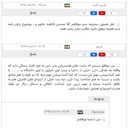
غریب آشنا
|
|
۲۲:۰۸ - ۱۳۹۱/۰۷/۳۰
پاسخ
13
6
نظر همتون محترمه منم موافقم آقا محسن فاطمه خانوم و...موضوع پایان نامه
منم همینه موفق باشید عاقبت بخیر بشید همه
مریم
|
|
۲۱:۴۱ - ۱۳۹۱/۰۸/۰۲
پاسخ
113
19
من موافق نیستم که سایت های همسریابی بدن ،این به خود افراد بستگی داره که
واقعا چه هدفی دارن ،خیلی از دخترا و پسرا توی خیابون یا توی دانشگاه و .........با
هم آشنا میشن مهم این نیست که کجا آشنا میشن مهم اینه که دو طرف با هم صادق
باشند و نسبت به هم شناخت پیدا کنن، چه بسا خیلی از ازدواج های فامیلی هم به
طلاق کشیده میشه و مهم ترین چیز شناخت اخلاقی و مسائل دیگر دو طرف
هست،امیدوارم همتون خوشبخت بشید.
پاسخ ها
محمدجواد
|
|
۲۱:۴۱ - ۱۳۹۱/۰۸/۰۲
من با شما موافقم