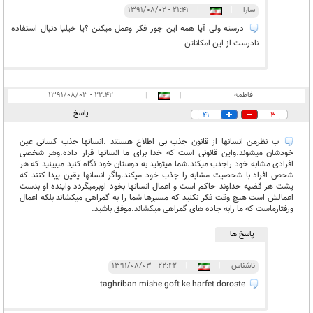
سارا
|
|
۲۱:۴۱ - ۱۳۹۱/۰۸/۰۲
درسته ولی آیا همه این جور فکر وعمل میکنن ؟یا خیلیا دنبال استفاده
نادرست از این امکاناتن
فاطمه
|
|
۲۲:۴۲ - ۱۳۹۱/۰۸/۰۳
پاسخ
41
3
ب نظرمن انسانها از قانون جذب بی اطلاع هستند .انسانها جذب کسانی عین
خودشان میشوند.واین قانونی است که خدا برای ما انسانها قرار داده.وهر شخصی
افرادی مشابه خود راجذب میکند.شما میتونید به دوستان خود نگاه کنید میبینید که هر
شخص افراد با شخصیت مشابه را جذب خود میکند.واگر انسانها یقین پیدا کنند که
پشت هر قضیه خداوند حاکم است و اعمال انسانها بخود اوبرمیگردد واینده او بدست
اعمالش است هیچ وقت فکر نکنید که مسیرها شما را به گمراهی میکشاند بلکه اعمال
ورفتارماست که ما رابه جاده های گمراهی میکشاند.موفق باشید.
پاسخ ها
ناشناس
|
|
۲۲:۴۲ - ۱۳۹۱/۰۸/۰۳
taghriban mishe goft ke harfet doroste