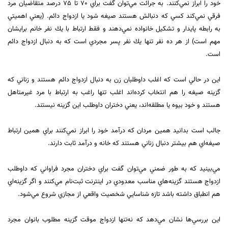
خود را ابراز نمي‌كنند. به جرائت مي‌‌توان گفت براي 70 تا 75 درصد متقاضيان مرد
فرقي نمي‌كند كسي كه دنبالش هستند صيغه شود يا ازدواج دائم. (يعني اهميتي
به رابطه پايدار و تشكيل خانواده نمي‌دهند و فقط ارتباط با يك نفر خانم برايشان
مهم است) از هر ده نفر تنها يك نفر پسر مجردي است كه به دنبال ازدواج دائم
است.
اين در حالي است كه اغلب داوطلبان زن به دنبال ازدواج دائم هستند و زناني كه
گزينه صيغه را هم انتخاب كرده‌اند اغلب تنها راغب به ارتباط با مرد غيرمتاهل
هستند و خود بيوه يا مطلقه‌اند، يعني دختران داوطلب اين گزينه نيستند.
جالب است بدانيد همين مردان كه درآمد خود را ابراز نمي‌كنند براي همين ارتباط
صيغه‌اي هم بيشتر دنبال زناني هستند كه خانه و درآمد ثابت دارند.
مي‌بينيد كه به طور ضمني مي‌توان گفت براي دختران مجرد فراواني كه داوطلب
ازدواج هستند گزينه‌هاي مناسب معدودي در اينترنت ثبت‌نام مي‌كنند و اگر گزينه‌اي
هم انطباق داشته باشد تازه شناسايي شخصيت واقعي از مجازي شروع مي‌شود.
اين بررسي‌ها نشان مي‌دهد كه نه‌تنها ازدواج موقت گزينه مطلوب بانوان مجرد