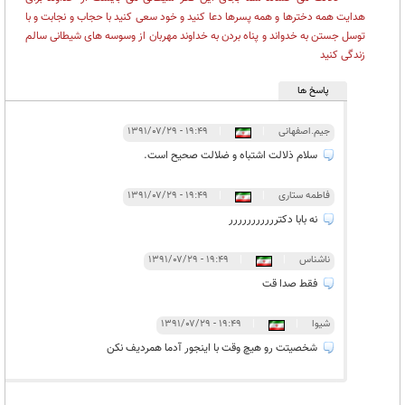
هدایت همه دخترها و همه پسرها دعا کنید و خود سعی کنید با حجاب و نجابت و با
توسل جستن به خدواند و پناه بردن به خداوند مهربان از وسوسه های شیطانی سالم
زندگی کنید
پاسخ ها
جیم.اصفهانی
|
|
۱۹:۴۹ - ۱۳۹۱/۰۷/۲۹
سلام ذلالت اشتباه و ضلالت صحیح است.
فاطمه ستاری
|
|
۱۹:۴۹ - ۱۳۹۱/۰۷/۲۹
نه بابا دکتررررررررررر
ناشناس
|
|
۱۹:۴۹ - ۱۳۹۱/۰۷/۲۹
فقط صدا قت
شیوا
|
|
۱۹:۴۹ - ۱۳۹۱/۰۷/۲۹
شخصیتت رو هیچ وقت با اینجور آدما همردیف نکن