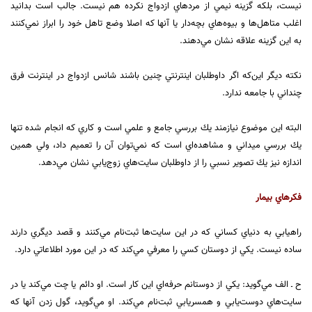
نيست، بلكه گزينه نيمي از مردهاي ازدواج نكرده هم نيست. جالب است بدانيد
اغلب متاهل‌ها و بيوه‌هاي بچه‌دار يا آنها كه اصلا وضع تاهل خود را ابراز نمي‌كنند
به اين گزينه علاقه نشان مي‌دهند.
نكته ديگر اين‌كه اگر داوطلبان اينترنتي چنين باشند شانس ازدواج در اينترنت فرق
چنداني با جامعه ندارد.
البته اين موضوع نيازمند يك بررسي جامع و علمي است و كاري كه انجام شده تنها
يك بررسي ميداني و مشاهده‌اي است كه نمي‌توان آن را تعميم داد، ولي همين
اندازه نيز يك تصوير نسبي را از داوطلبان سايت‌هاي زوج‌يابي نشان مي‌دهد.
فكرهاي بيمار
راهيابي به دنياي كساني كه در اين سايت‌ها ثبت‌نام مي‌كنند و قصد ديگري دارند
ساده نيست. يكي از دوستان كسي را معرفي مي‌كند كه در اين مورد اطلاعاتي دارد.
ح ـ الف مي‌گويد: يكي از دوستانم حرفه‌اي اين كار است. او دائم يا چت مي‌كند يا در
سايت‌هاي دوست‌يابي و همسر‌يابي ثبت‌نام مي‌كند. او مي‌گويد، گول زدن آنها كه