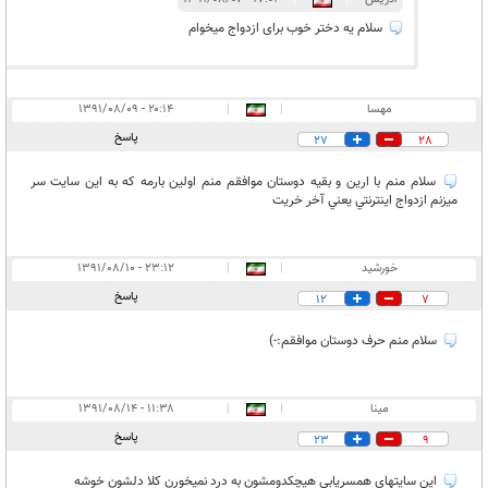
سلام یه دختر خوب برای ازدواج میخوام
مهسا
|
|
۲۰:۱۴ - ۱۳۹۱/۰۸/۰۹
پاسخ
27
28
سلام منم با ارين و بقيه دوستان موافقم منم اولين بارمه كه به اين سايت سر
ميزنم ازدواج اينترنتي يعني آخر خريت
خورشيد
|
|
۲۳:۱۲ - ۱۳۹۱/۰۸/۱۰
پاسخ
12
7
سلام منم حرف دوستان موافقم:-)
مینا
|
|
۱۱:۳۸ - ۱۳۹۱/۰۸/۱۴
پاسخ
23
9
این سایتهای همسریابی هیچکدومشون به درد نمیخورن کلا دلشون خوشه