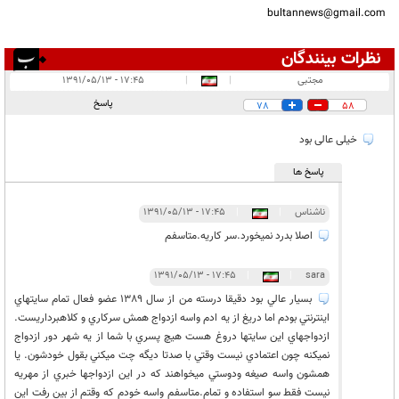
bultannews@gmail.com
نظرات بینندگان
انتشار یافته:
۱۲۲۹
مجتبی
|
|
۱۷:۴۵ - ۱۳۹۱/۰۵/۱۳
در انتظار بررسی:
۹
پاسخ
78
58
غیر قابل انتشار:
۶۸۲
خیلی عالی بود
پاسخ ها
ناشناس
|
|
۱۷:۴۵ - ۱۳۹۱/۰۵/۱۳
اصلا بدرد نمیخورد.سر کاریه.متاسفم
۱۷:۴۵ - ۱۳۹۱/۰۵/۱۳
|
|
sara
بسيار عالي بود دقيقا درسته من از سال 1389 عضو فعال تمام سايتهاي
اينترنتي بودم اما دريغ از يه ادم واسه ازدواج همش سركاري و كلاهبرداريست.
ازدواجهاي اين سايتها دروغ هست هيچ پسري با شما از يه شهر دور ازدواج
نميكنه چون اعتمادي نيست وقتي با صدتا ديگه چت ميكني بقول خودشون. يا
همشون واسه صيغه ودوستي ميخواهند كه در اين ازدواجها خبري از مهريه
نيست فقط سو استفاده و تمام.متاسفم واسه خودم كه وقتم از بين رفت اين