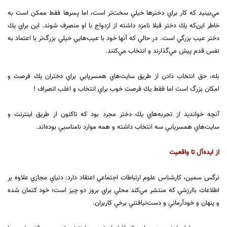
مي‌بينيد كه كار براي دختر‌ها خيلي سخت‌تر است، اما پسر‌ها فقط ممكن است به
خاطر اين‌كه يك دختر قبلا نامزد داشته از ازدواج با او منصرف شوند. اين براي يك
دختر عيب بزرگي است. در حالي كه آنها خود با عيب‌هايي خيلي بزرگ‌تر با اعتماد به
نفس قدم پيش مي‌گذارند و انتخاب مي‌كنند.
بله، حق انتخاب دادن از طريق سايت‌هاي همسر‌يابي براي دختران يك فرصت و
امكان بزرگ است اما فقط يك فرصت خوب براي انتخاب و اغلب انصراف !
آنچه خوانديد از تجربه‌هاي يك دختر مجرد بود كه تاكنون از طريق اينترنت و
سايت‌هاي همسر‌يابي سه انتخاب داشته و همه موارد نامناسبي بوده‌اند.
از ايده‌آل تا واقعيت
نرگس سمين، كارشناس علوم ارتباطات اجتماعي اعتقاد دارد: دنياي مجازي علاوه بر
اطلاعات باارزشي كه منتشر مي‌كند محلي براي بروز دو چيز است؛ خود كتمان شده
و پنهان و خودآرماني و دست‌نيافتني برخي كاربران.