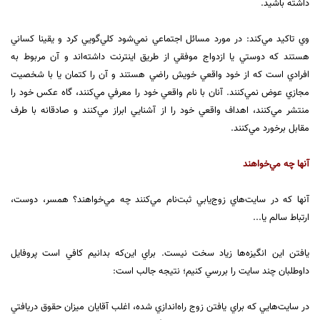
داشته باشيد.
وي تاكيد مي‌كند: در مورد مسائل اجتماعي نمي‌شود كلي‌گويي كرد و يقينا كساني
هستند كه دوستي يا ازدواج موفقي از طريق اينترنت داشته‌اند و آن مربوط به
افرادي است كه از خود واقعي خويش راضي هستند و آن را كتمان يا با شخصيت
مجازي عوض نمي‌كنند. آنان با نام واقعي خود را معرفي مي‌كنند، گاه عكس خود را
منتشر مي‌كنند، اهداف واقعي خود را از آشنايي ابراز مي‌كنند و صادقانه با طرف
مقابل برخورد مي‌كنند.
آنها چه مي‌خواهند
آنها كه در سايت‌هاي زوج‌يابي ثبت‌نام مي‌كنند چه مي‌خواهند؟ همسر، دوست،
ارتباط سالم يا...
يافتن اين انگيزه‌ها زياد سخت نيست. براي اين‌كه بدانيم كافي است پروفايل
داوطلبان چند سايت را بررسي كنيم؛ نتيجه جالب است:
در سايت‌هايي كه براي يافتن زوج راه‌اندازي شده، اغلب آقايان ميزان حقوق دريافتي