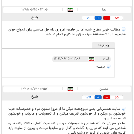
نورا
|
|
۱۳:۰۶ - ۱۳۹۱/۰۶/۱۵
پاسخ
66
57
مطالب خوبی مطرح شده اما در جامعه امروزی راه حل مناسبی برای ازدواج جوان
ها وجود دارد ؟همه فقط حرف میزنن اما کاری انجام نمیشه
پاسخ ها
کیان
|
|
۱۳:۰۶ - ۱۳۹۱/۰۶/۱۵
درسته
محسن
|
|
۰۴:۵۷ - ۱۳۹۱/۰۶/۱۷
پاسخ
134
65
سایت همسریابی یعنی دروغ,همه میگن ما از دروغ بدمون میاد و خصوصیات خوب
خودشون رو میگن و از خودشون تعریف میکنن و از تحصیلات و مادیات و خودشون
تعریف میکنن و ......
اما در صورتی که اکه شخصی خصوصیات خوب و شخصیت کاملی داشته باشه نظره
شخصی من اینه که نیازی به گشت و گذار توی سایتها نیست و بیرون از سایت باید
گزینه های زیادی برای ازدواج داشته باشن,