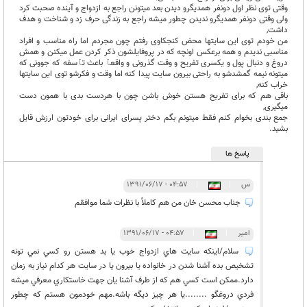
وقتی توی نظر اول دونفر همدیگرو دیدن بعد میتونن راجع به ازدواج و آینده صحبت کرد
ولی وقتی دونفر همدیگرو ندیدن چطور میشه راجع به زندگی حرف زد و شناخت و هدف
داشت,
من خودم توی این سایتها محض کنجکاوی رفتم چون مجردم اما راه مناسب و افراد
مناسبی ندیدم و همه برعکس اونچه که در پروفایلشون ذکر کردن عمل میکنن و همش
دروغ و دنبال پول و یکسری تفریح و وقت گذرونی و واقعٱ باعث تٱسفه که جوونی که
میتونه نیمه گمشدشو به راحتی بیرون سایت پیدا کنه اما وقت و فکرشو توی این سایتها
خراب کنه,
باقی هم که برای تفریح هستن خوش باشن چون با هردست بدی با همون دست
میگیری,
جمع بندی بخوام کنم فقط میتونم بگم دختر پسرای ایرانی برای خودتون ارزش قایل
بشید.
پاسخ ها
س
|
|
۰۴:۵۷ - ۱۳۹۱/۰۶/۱۷
جناب محسن خان من هم کاملاً با نظرات شما موافقم
امير
|
|
۰۴:۵۷ - ۱۳۹۱/۰۶/۱۷
سلام/اينكه سايت هاي ازدواج خوب يا بد هستن رو كسي نمي تونه
تشخيص بده آشنا شدن در خانواده يا بيرون يا در سايت هر كدام نياز به زمان
دارد.ممكن است كسي هم كه از طرف آشنا يان جهت خاستكاري معرفي ميشه
فردي دروغگو ........يا هر چيز ديگه باشه.مهم خودمون هستم كه چطور