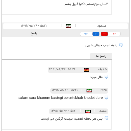
4سال ميتونستم دكترا قبول بشم.
مسعود
|
|
۱۵:۲۱ - ۱۳۹۱/۰۵/۲۴
پاسخ
74
44
به به عجب حرفای خوبی
پاسخ ها
شکوفه
|
|
۱۵:۲۱ - ۱۳۹۱/۰۵/۲۴
عالی بوود
۱۵:۲۱ - ۱۳۹۱/۰۵/۲۴
|
|
reza
salam sara khanom bastegi be entekhab khodet dare
محمد
|
|
۱۵:۲۱ - ۱۳۹۱/۰۵/۲۴
پس هر لحظه تصميم درست گرفتن دير نيست