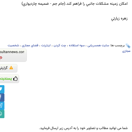
امكان زمينه مشكلات جانبي را فراهم كند.(جام جم - ضميمه چارديواري)
زهره زيارتي
برچسب ها:
سایت همسریابی
،
سوء استفاده
،
چت کردن
،
اینترنت
،
فضای مجازی
،
شخصیت
مجازی
گزارش
پسندیدم
شما می توانید مطالب و تصاویر خود را به آدرس زیر ارسال فرمایید.