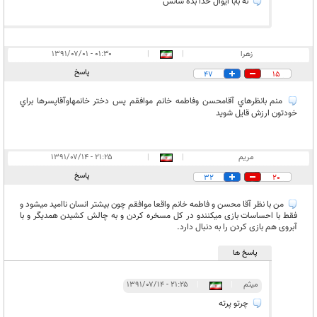
نه بابا ایوال خدا بده شانس
زهرا
|
|
۰۱:۳۰ - ۱۳۹۱/۰۷/۰۱
پاسخ
47
15
منم بانظرهاي آقامحسن وفاطمه خانم موافقم پس دختر خانمهاوآقاپسرها براي
خودتون ارزش قايل شويد
مریم
|
|
۲۱:۲۵ - ۱۳۹۱/۰۷/۱۴
پاسخ
32
20
من با نظر آقا محسن و فاطمه خانم واقعا موافقم چون بیشتر انسان ناامید میشود و
فقط با احساسات بازی میکنندو در کل مسخره کردن و به چالش کشیدن همدیگر و با
آبروی هم بازی کردن را به دنبال دارد.
پاسخ ها
ميثم
|
|
۲۱:۲۵ - ۱۳۹۱/۰۷/۱۴
چرتو پرته