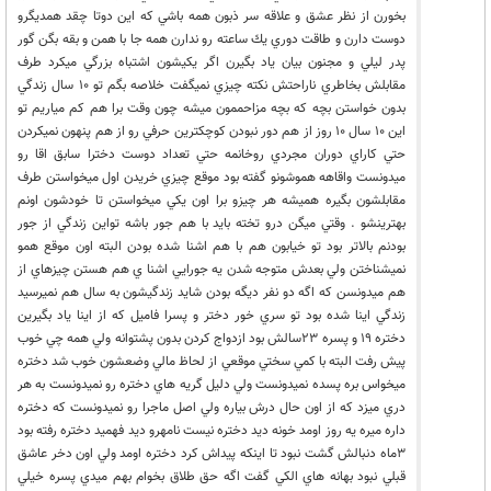
بخورن از نظر عشق و علاقه سر ذبون همه باشي كه اين دوتا چقد همديگرو
دوست دارن و طاقت دوري يك ساعته رو ندارن همه جا با همن و بقه بگن گور
پدر ليلي و مجنون بيان ياد بگيرن اگر يكيشون اشتباه بزرگي ميكرد طرف
مقابلش بخاطري ناراحتش نكته چيزي نميگفت خلاصه بگم تو 10 سال زندگي
بدون خواستن بچه كه بچه مزاحممون ميشه چون وقت برا هم كم مياريم تو
اين 10 سال 10 روز از هم دور نبودن كوچكترين حرفي رو از هم پنهون نميكردن
حتي كاراي دوران مجردي روخانمه حتي تعداد دوست دخترا سابق اقا رو
ميدونست واقاهه هموشونو گفته بود موقع چيزي خريدن اول ميخواستن طرف
مقابلشون بگيره هميشه هر چيزو برا اون يكي ميخواستن تا خودشون اونم
بهترينشو . وقتي ميگن درو تخته بايد با هم جور باشه تواين زندگي از جور
بودنم بالاتر بود تو خيابون هم با هم اشنا شده بودن البته اون موقع همو
نميشناختن ولي بعدش متوجه شدن يه جورايي اشنا ي هم هستن چيزهاي از
هم ميدونسن كه اگه دو نفر ديگه بودن شايد زندگيشون به سال هم نميرسيد
زندگي اينا شده بود تو سري خور دختر و پسرا فاميل كه از اينا ياد بگيرين
دختره 19 و پسره 23سالش بود ازدواج كردن بدون پشتوانه ولي همه چي خوب
پيش رفت البته با كمي سختي موقعي از لحاظ مالي وضعشون خوب شد دختره
ميخواس بره پسده نميدونست ولي دليل گريه هاي دختره رو نميدونست به هر
دري ميزد كه از اون حال درش بياره ولي اصل ماجرا رو نميدونست كه دختره
داره ميره يه روز اومد خونه ديد دختره نيست نامهرو ديد فهميد دختره رفته بود
3ماه دنبالش گشت نبود تا اينكه پيداش كرد دختره اومد ولي اون دخر عاشق
قبلي نبود بهانه هاي الكي گفت اگه حق طلاق بخوام بهم ميدي پسره خيلي