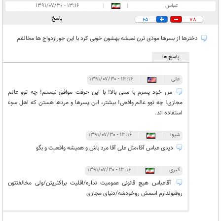
عباس
|
|
۱۳:۱۶ - ۱۳۹۱/۰۷/۳۰
پاسخ
65
78
دخترها از بسرها موذی ترن نمیشه بهشون خوبی کرد با این جورازدواج ها مخالفم
پاسخ ها
علی
|
|
۱۳:۱۶ - ۱۳۹۱/۰۷/۳۰
من خود پسرم با سنی بالا! با این حرفت موافق نیستم! چه توو عالم
مجازی! چه توو عالم واقعی! بیشتر، این پسرها و مردها هستن که اهل سوء
استفاده اند.
شیوا
|
|
۱۳:۱۶ - ۱۳۹۱/۰۷/۳۰
دیدی عباس آقا،مثل علی آقا مرد باش و همیشه واقعیت و بگو
کبری
|
|
۱۳:۱۶ - ۱۳۹۱/۰۷/۳۰
آقاعباس هیچ قانونی عمومیت نداره/اقلیت براکثریتن/ولی مخالفتتون
روقبولدارم اسمش روخودشه/دنیای مجازی