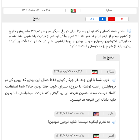
سارا
|
|
۰۰:۳۸ - ۱۳۹۱/۰۸/۰۷
پاسخ
56
11
سلام همه کسایی که تو این سایتا میان دروغ نمیگن من خودم تا3 ماه پیش خارج
از کشور بودم از اونجا با چند نفر اشنا شدم و وقتی اومدم از نزدیک باهاشون اشنا شدم
خداییش اکثرشون پسرای خوبی بودن و پروفایلشون هم در کمال صداقت پر کرده
بودن. باید از هر چیز به درستی استفاده کرد.
پاسخ ها
ستاره
|
|
۰۰:۳۸ - ۱۳۹۱/۰۸/۰۷
خوب شما با این جند نفر جیکار کردی فقط دنبال این بودی که ببینی کی تو
بروفایلش راست نوشته یا دروغ؟ بسرای خوب جنتا بودن حالا؟ شما استفادت
کاملا درست بوده .همون نتیجه ای رو گرفتی که خودت میخواستی اما بدون
بقیه دنباله این نتیجه ها نیستن.
علی
|
|
۰۰:۳۸ - ۱۳۹۱/۰۸/۰۷
به نظرم اینگونه نیست! شاید تیزبین نبودین!
امیر
|
|
۰۰:۳۸ - ۱۳۹۱/۰۸/۰۷