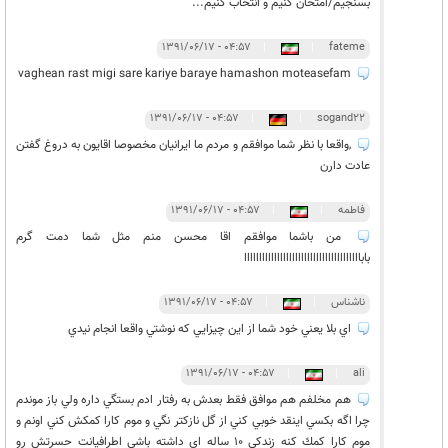
بسنجيم/امتحان كنيم و انتخاب كنيم...
۰۴:۵۷ - ۱۳۹۱/۰۶/۱۷
|
|
fateme
vaghean rast migi sare kariye baraye hamashon moteasefam
۰۴:۵۷ - ۱۳۹۱/۰۶/۱۷
|
|
sogand22
,واقعا با نظر شما موافقم و مردم ما ایرانیان مخصوصا اقایون به دروغ گفتن
عادت دارن
فاطمه
|
|
۰۴:۵۷ - ۱۳۹۱/۰۶/۱۷
من باشما موافقم اقا محسن منم مثل شما دمت گرم
بابااااااااااااااااااااااااااااااااااااااا
ناشناس
|
|
۰۴:۵۷ - ۱۳۹۱/۰۶/۱۷
اي بلا يعني خود شما از اين چيزايي كه نوشتي واقعا انجام نيدي
۰۴:۵۷ - ۱۳۹۱/۰۶/۱۷
|
|
ali
هم مخلفم هم موافق فقط بعدش به رفتار ادم بستگي داره ولي باز موندم
چرا اگه بكسي اينقد خوبي كني از گل نازكتر نگي و موم كارا كمكش كني اونم و
موم كارا كمك كنه زندكي 10 ساله اي داشته باشي اطرافيانت حسرتش رو