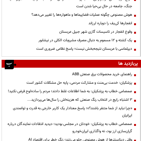
جنگ، جامعه در حال بی‌حیا شدن است
هوش مصنوعی چگونه عملیات فضاپیماها و ماهواره‌ها را تغییر می‌دهد؟
انفجارها کی‌یف را دوباره لرزاند
وقوع انفجار در تاسیسات گازی شهر جبیل عربستان
یک کشته و ۱۲ مسموم به دنبال مصرف مشروبات الکلی در نیشابور
دیپلماسی با عربستان نتیجه‌بخش نیست؛ پاسخ نظامی ضروری است
پربازدید ها
راهنمای خرید محصولات برق صنعتی ABB
پزشکیان: خدمت بی‌منت و مشارکت مردمی، پایه حل مشکلات کشور است
صمصامی خطاب به پزشکیان: به شما اطلاعات غلط دادند؛ مردم را ساده‌لوح فرض نکنید!
3 اشتباه رایج در انتخاب رنگ صنعتی که هزینه‌اش را سال‌ها می‌پردازید...
«چرا نباید از شما متنفر باشند؟»؛ پاسخ معنادار یک کاربر خارجی به قدرت و توانمندی
ایرانیان
صمصامی خطاب به پزشکیان: خودتان در مجلس بودید؛ دیدید انتقادات نمایندگان درباره
گران‌سازی ارز بود، نه واگذاری ایران‌خودرو
وقتی دیتاسنترها از هوش مصنوعی جلو می‌زنند؛ زنگ خطر برای اقتصاد AI