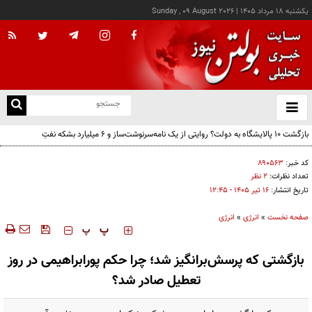
يکشنبه ۱۸ مرداد ۱۴۰۵
|
Sunday , 09 August 2026
از
و
ته
بازگشت ۱۰ پالایشگاه به دولت؟ روایتی از یک نامه‌سرنوشت‌ساز و ۶ میلیارد بشکه نفتِ
ن
بدون‌حساب
نو
کد خبر:
۸۹۰۵۶۳
تعداد نظرات:
۲ نظر
تاریخ انتشار:
۱۶ تير ۱۴۰۵ - ۱۲:۴۵
صفحه نخست
»
انرژی
»
انرژی
‍‍‍ پ
پ
بازگشتی که پرسش‌برانگیز شد؛ چرا حکم پورابراهیمی در روز
تعطیل صادر شد؟