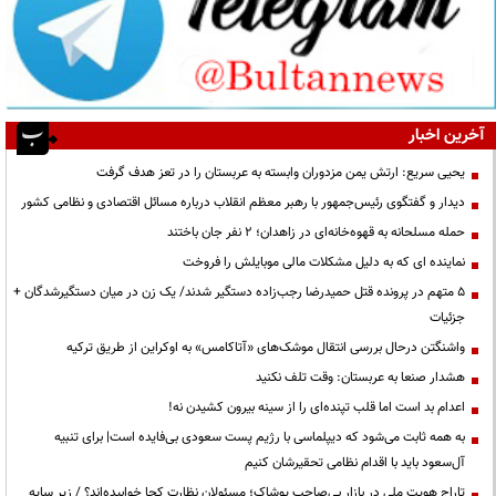
آخرین اخبار
یحیی سریع: ارتش یمن مزدوران وابسته به عربستان را در تعز هدف گرفت
دیدار و گفتگوی رئیس‌جمهور با رهبر معظم انقلاب درباره مسائل اقتصادی و نظامی کشور
حمله مسلحانه به قهوه‌خانه‌ای در زاهدان؛ ۲ نفر جان باختند
نماینده ای که به دلیل مشکلات مالی موبایلش را فروخت
۵ متهم در پرونده قتل حمیدرضا رجب‌زاده دستگیر شدند/ یک زن در میان دستگیرشدگان +
جزئیات
واشنگتن درحال بررسی انتقال موشک‌های «آتاکامس» به اوکراین از طریق ترکیه
هشدار صنعا به عربستان: وقت تلف نکنید
اعدام بد است اما قلب تپنده‌ای را از سینه بیرون کشیدن نه!
به همه ثابت می‌شود که دیپلماسی با رژیم پست سعودی بی‌فایده است| برای تنبیه
آل‌سعود باید با اقدام نظامی تحقیرشان کنیم
تاراج هویت ملی در بازار بی‌صاحب پوشاک؛ مسئولان نظارت کجا خوابیده‌اند؟ / زیر سایه