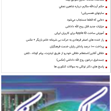
حكم آيت‌الله مكارم درباره شاهين نجفي
سایتهای همسریابی!
دعايي كه قطعا مستجاب مي‌شود
جزئیات جدید قتل روح الله داداشی
آموزش ساخت Apple ID برای کاربران ایرانی
راز خنده های اصغر فرهادی به حرکت بی شرمانه خانم بازیگر + عکس
پرداخت ۱۰۰ درصد پاداش پایان خدمت فرهنگیان
خلافی آنلاین/استعلام خلافی خودرو از طریق اینترنت، پیام کوتاه ، تلفن
جسدغرق درخون روح الله داداشی (عکس)
پاسخ های دکتر توکلی به سوالات کنکوری ها