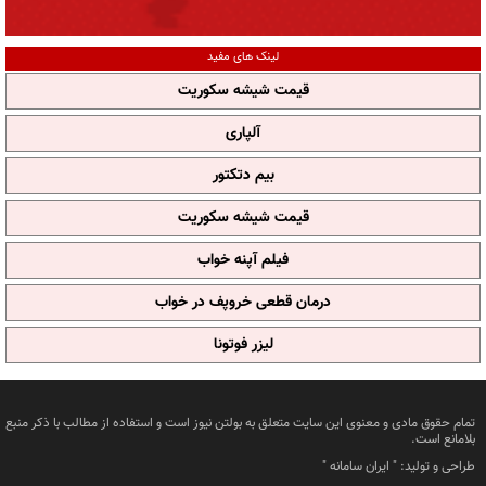
لینک های مفید
قیمت شیشه سکوریت
آلپاری
بیم دتکتور
قیمت شیشه سکوریت
فیلم آپنه خواب
درمان قطعی خروپف در خواب
لیزر فوتونا
تمام حقوق مادی و معنوی این سایت متعلق به بولتن نیوز است و استفاده از مطالب با ذکر منبع
بلامانع است.
طراحی و تولید: "
ایران سامانه
"