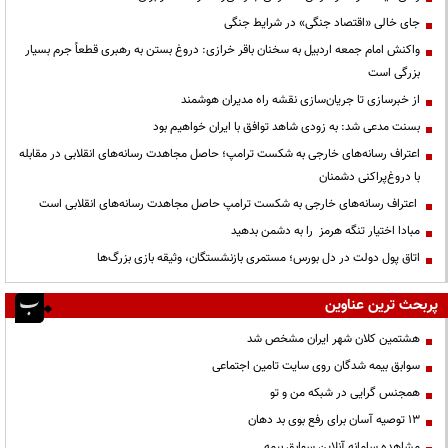
جای خالی «اقتصاد جنگی» در شرایط جنگی
واکنش امام جمعه اردبیل به سخنان باقر خرازی: دروغ بستن به رهبری قطعاً جرم بسیار
بزرگی است
از خبرسازی تا جریان‌سازی نقشه راه مدیران هوشمند
بسنت مدعی شد: به زودی شاهد توافق با ایران خواهیم بود
اعتراف رسانه‌های خارجی به شکست ترامپ؛ حاصل مجاهدت رسانه‌های انقلابی در مقابله
با دروغ‌پراکنی دشمنان
اعتراف رسانه‌های خارجی به شکست ترامپ حاصل مجاهدت رسانه‌های انقلابی است
مبادا اختیار تنگه هرمز را به دشمن بدهید
اتاق پول دولت در دل بورس؛ مستمری بازنشستگان، وثیقه بازی بزرگ‌ها
پربحث ترین عناوین
هشتمین کلان شهر ایران مشخص شد
سوابق بیمه شدگان روی سایت تامین اجتماعی
همجنس گرایی در شبکه من و تو
13 توصیه آسان برای رفع بوی بد دهان
مشاهده سامانه آنلاين سوابق بیمه